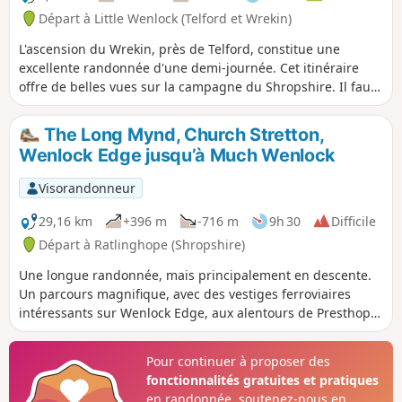
Départ à Little Wenlock (Telford et Wrekin)
L'ascension du Wrekin, près de Telford, constitue une
excellente randonnée d'une demi-journée. Cet itinéraire
offre de belles vues sur la campagne du Shropshire. Il faut
noter qu'il y a deux sections courtes mais raides pour
atteindre la crête principale, mais la vue est exceptionnelle
The Long Mynd, Church Stretton,
par temps clair et vaut bien l'effort.
Wenlock Edge jusqu’à Much Wenlock
Visorandonneur
29,16 km
+396 m
-716 m
9h 30
Difficile
Départ à Ratlinghope (Shropshire)
Une longue randonnée, mais principalement en descente.
Un parcours magnifique, avec des vestiges ferroviaires
intéressants sur Wenlock Edge, aux alentours de Presthope.
Il suit en grande partie le sentier Jack Mytton Way. Pour
réduire les montées, empruntez la variante est, juste au
Pour continuer à proposer des
sud de Church Stretton.
fonctionnalités gratuites et pratiques
en randonnée, soutenez-nous en