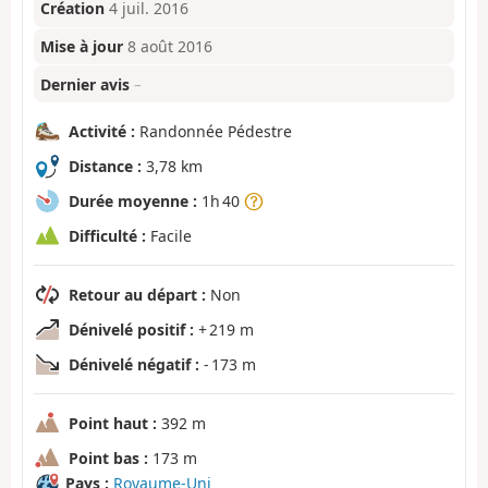
Création
4 juil. 2016
Mise à jour
8 août 2016
Dernier avis
–
Activité :
Randonnée Pédestre
Distance :
3,78 km
Durée moyenne :
1h 40
Difficulté :
Facile
Retour au départ :
Non
Dénivelé positif :
+ 219 m
Dénivelé négatif :
- 173 m
Point haut :
392 m
Point bas :
173 m
Pays :
Royaume-Uni