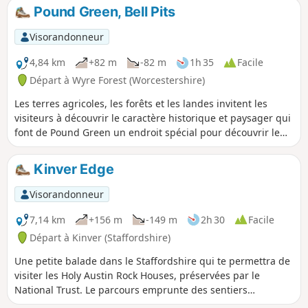
raides. La balade fait environ 10 km dans la forêt de Wyre et
Pound Green, Bell Pits
passe par la gare d'Arley, la forêt de Wyre, le pont Victoria,
la voie ferrée de la vallée de la Severn, puis traverse la
Visorandonneur
Severn par une passerelle et le réservoir de Trimpley.
4,84 km
+82 m
-82 m
1h 35
Facile
Départ à Wyre Forest (Worcestershire)
Les terres agricoles, les forêts et les landes invitent les
visiteurs à découvrir le caractère historique et paysager qui
font de Pound Green un endroit spécial pour découvrir le
charme rural du Worcestershire.
Kinver Edge
Visorandonneur
7,14 km
+156 m
-149 m
2h 30
Facile
Départ à Kinver (Staffordshire)
Une petite balade dans le Staffordshire qui te permettra de
visiter les Holy Austin Rock Houses, préservées par le
National Trust. Le parcours emprunte des sentiers
généralement bien balisés, mais il est utile d'avoir un bon