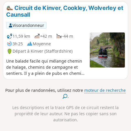
sens de l'orientation dans cette région.
Circuit de Kinver, Cookley, Wolverley et
Caunsall
Visorandonneur
11,59 km
+42 m
-44 m
3h 25
Moyenne
Départ à Kinver (Staffordshire)
Une balade facile qui mélange chemin
de halage, chemins de campagne et
sentiers. Il y a plein de pubs en chemin,
au moins un dans chaque village. Une
grande partie du parcours peut être
Pour plus de randonnées, utilisez notre
moteur de recherche
boueuse par temps humide et, sur le
.
chemin du retour, à l'approche de
Cookley, il peut y avoir des chevaux en
Les descriptions et la trace GPS de ce circuit restent la
liberté dans les champs et autour du
propriété de leur auteur. Ne pas les copier sans son
centre équestre. Ne les nourris pas.
autorisation.