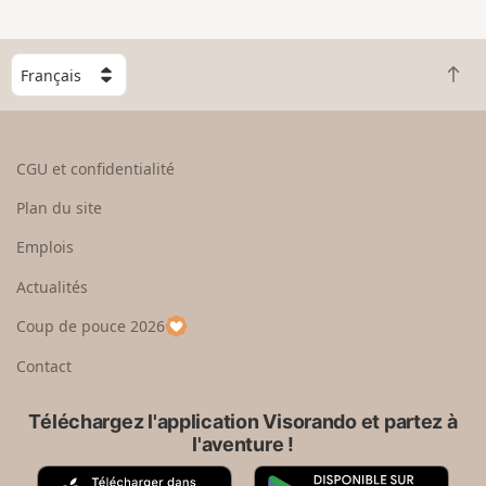
e
n
g
C
r
R
h
a
e
o
n
t
i
d
o
s
CGU et confidentialité
u
i
r
s
Plan du site
e
s
n
e
Emplois
h
z
Actualités
a
u
u
n
Coup de pouce 2026
t
p
a
Contact
y
s
Téléchargez l'application Visorando et partez à
l'aventure !
A
G