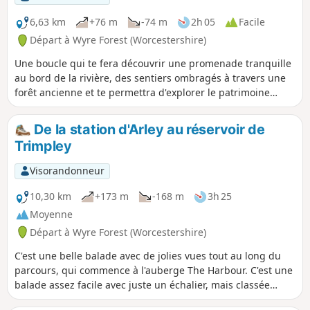
6,63 km
+76 m
-74 m
2h 05
Facile
Départ à Wyre Forest (Worcestershire)
Une boucle qui te fera découvrir une promenade tranquille
au bord de la rivière, des sentiers ombragés à travers une
forêt ancienne et te permettra d'explorer le patrimoine
industriel britannique avec le pont Victoria et le chemin de
fer à vapeur de la vallée de la Severn.
De la station d'Arley au réservoir de
Trimpley
Visorandonneur
10,30 km
+173 m
-168 m
3h 25
Moyenne
Départ à Wyre Forest (Worcestershire)
C'est une belle balade avec de jolies vues tout au long du
parcours, qui commence à l'auberge The Harbour. C'est une
balade assez facile avec juste un échalier, mais classée
comme moyenne à cause des 100 premiers mètres un peu