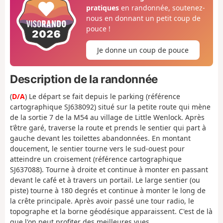
pratiques
en randonnée, soutenez-
nous en donnant un petit coup de
pouce !
Je donne un coup de pouce
Description de la randonnée
(
D/A
) Le départ se fait depuis le parking (référence
cartographique SJ638092) situé sur la petite route qui mène
de la sortie 7 de la M54 au village de Little Wenlock. Après
t'être garé, traverse la route et prends le sentier qui part à
gauche devant les toilettes abandonnées. En montant
doucement, le sentier tourne vers le sud-ouest pour
atteindre un croisement (référence cartographique
SJ637088). Tourne à droite et continue à monter en passant
devant le café et à travers un portail. Le large sentier (ou
piste) tourne à 180 degrés et continue à monter le long de
la crête principale. Après avoir passé une tour radio, le
topographe et la borne géodésique apparaissent. C'est de là
que l'on peut profiter des meilleures vues.