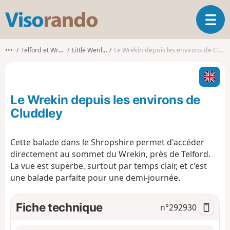
V
O
i
u
s
v
o
•••
Telford et Wrekin
Little Wenlock
Le Wrekin depuis les environs de Cluddley
r
r
i
a
r
n
l
d
Le Wrekin depuis les environs de
a
o
n
Cluddley
a
v
Cette balade dans le Shropshire permet d'accéder
i
directement au sommet du Wrekin, près de Telford.
g
a
La vue est superbe, surtout par temps clair, et c'est
t
une balade parfaite pour une demi-journée.
i
o
Fiche technique
n°
292930
n