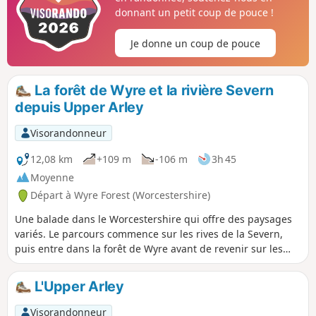
donnant un petit coup de pouce !
Je donne un coup de pouce
La forêt de Wyre et la rivière Severn
depuis Upper Arley
Visorandonneur
12,08 km
+109 m
-106 m
3h 45
Moyenne
Départ à Wyre Forest (Worcestershire)
Une balade dans le Worcestershire qui offre des paysages
variés. Le parcours commence sur les rives de la Severn,
puis entre dans la forêt de Wyre avant de revenir sur les
berges de la rivière pour un retour facile jusqu'au point de
départ. Cette balade dans la campagne du Worcestershire
L'Upper Arley
offre une grande variété de paysages, de la forêt de Wyre
aux rives de la Severn.
Visorandonneur