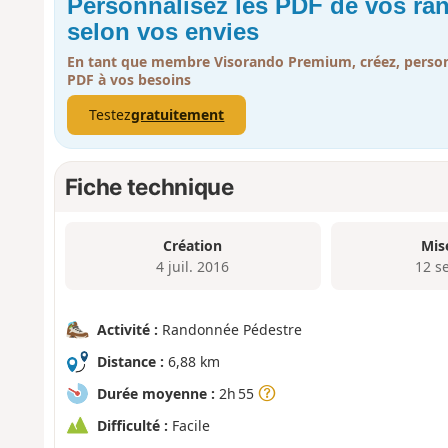
Personnalisez les PDF de vos r
selon vos envies
En tant que membre Visorando Premium, créez, person
PDF à vos besoins
Testez
gratuitement
Fiche technique
Création
Mis
4 juil. 2016
12 s
Activité :
Randonnée Pédestre
Distance :
6,88 km
Durée moyenne :
2h 55
Difficulté :
Facile