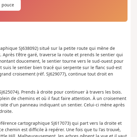
e pouce
graphique SJ638092) situé sur la petite route qui mène de
. Après t'être garé, traverse la route et prends le sentier qui
 montant doucement, le sentier tourne vers le sud-ouest pour
 suis le sentier bien tracé qui serpente sur le flanc sud-est
rand croisement (réf. SJ629077), continue tout droit en
 SJ625074). Prends à droite pour continuer à travers les bois.
plein de chemins et où il faut faire attention. À un croisement
droite d'un panneau indiquant un sentier. Celui-ci mène après
droite.
éférence cartographique SJ617073) qui part vers la droite et
 chemin est difficile à repérer. Une fois que tu l'as trouvé,
ttle Hill. Malheureusement, les arbres gênent la vue et il vaut