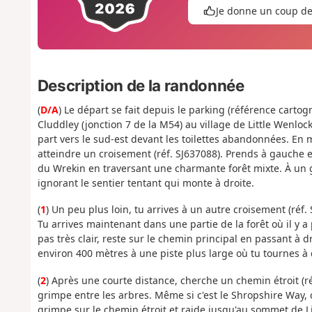
Je donne un coup d
Description de la randonnée
(
D/A
) Le départ se fait depuis le parking (référence carto
Cluddley (jonction 7 de la M54) au village de Little Wenlock
part vers le sud-est devant les toilettes abandonnées. En
atteindre un croisement (réf. SJ637088). Prends à gauche et
du Wrekin en traversant une charmante forêt mixte. À un g
ignorant le sentier tentant qui monte à droite.
(
1
) Un peu plus loin, tu arrives à un autre croisement (réf.
Tu arrives maintenant dans une partie de la forêt où il y a 
pas très clair, reste sur le chemin principal en passant à 
environ 400 mètres à une piste plus large où tu tournes à 
(
2
) Après une courte distance, cherche un chemin étroit (r
grimpe entre les arbres. Même si c'est le Shropshire Way, ce
grimpe sur le chemin étroit et raide jusqu'au sommet de Li