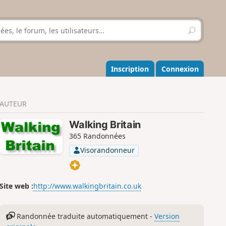
R
e
c
h
e
Inscription
Connexion
r
c
h
AUTEUR
e
r
Walking Britain
365 Randonnées
Visorandonneur
Site web :
http://www.walkingbritain.co.uk
Randonnée traduite automatiquement -
Version