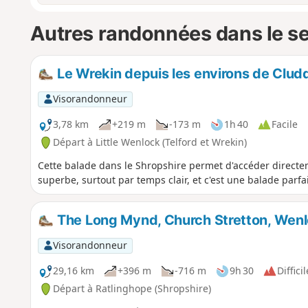
Autres randonnées dans le s
Le Wrekin depuis les environs de Clud
Visorandonneur
3,78 km
+219 m
-173 m
1h 40
Facile
Départ à Little Wenlock (Telford et Wrekin)
Cette balade dans le Shropshire permet d'accéder directe
superbe, surtout par temps clair, et c'est une balade parf
The Long Mynd, Church Stretton, Wen
Visorandonneur
29,16 km
+396 m
-716 m
9h 30
Difficil
Départ à Ratlinghope (Shropshire)