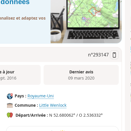
andonnées
nalisez et adaptez vos
n°
293147
e à jour
Dernier avis
ept. 2016
09 mars 2020
Pays :
Royaume-Uni
Commune :
Little Wenlock
Départ/Arrivée :
N 52.680062° / O 2.536332°