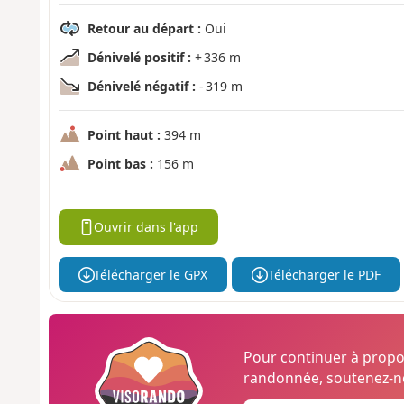
Retour au départ :
Oui
Dénivelé positif :
+ 336 m
Dénivelé négatif :
- 319 m
Point haut :
394 m
Point bas :
156 m
Ouvrir dans l'app
Télécharger le GPX
Télécharger le PDF
Pour continuer à prop
randonnée, soutenez-no