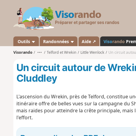
V
i
s
o
r
a
Outils
Randonnées
Aide ↗
Viso
rando
Pre
n
Visorando
•••
Telford et Wrekin
Little Wenlock
Un circuit auto
d
o
Un circuit autour de Wreki
Cluddley
L'ascension du Wrekin, près de Telford, constitue u
itinéraire offre de belles vues sur la campagne du Sh
mais raides pour atteindre la crête principale, mais 
l'effort.