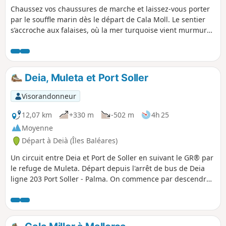
Chaussez vos chaussures de marche et laissez-vous porter
par le souffle marin dès le départ de Cala Moll. Le sentier
s’accroche aux falaises, où la mer turquoise vient murmurer
sous vos pas. Rapidement, le Phare de Capdepera se
dessine à l’horizon, gardien de granit veillant sur ces eaux
scintillantes. Poursuivez vers la Pointe de l’Olla, entre
criques secrètes et rochers sculptés, avant d’atteindre la
Deia, Muleta et Port Soller
Pointe des Gullo, théâtre de panoramas sauvages et
d’instants suspendus. Entre ciel, mer et lumière, ce
Visorandonneur
parcours vous invite à goûter l’essentiel, dans une harmonie
rugueuse et vitale.
12,07 km
+330 m
-502 m
4h 25
Moyenne
Départ à Deià (Îles Baléares)
Un circuit entre Deia et Port de Soller en suivant le GR® par
le refuge de Muleta. Départ depuis l'arrêt de bus de Deia
ligne 203 Port Soller - Palma. On commence par descendre
en direction de la plage et ensuite on suit le GR®. Aucune
difficulté d'orientation. Arrivé à Can Bleda, attention de bien
suivre l'itinéraire, on traverse la route en direction du
restaurant et on continue sur la route vers la gauche, on