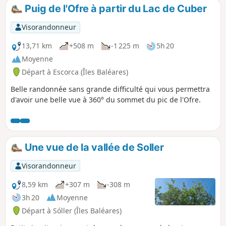
Puig de l'Ofre à partir du Lac de Cuber
Visorandonneur
13,71 km
+508 m
-1 225 m
5h 20
Moyenne
Départ à Escorca (Îles Baléares)
Belle randonnée sans grande difficulté qui vous permettra
d'avoir une belle vue à 360° du sommet du pic de l'Ofre.
Une vue de la vallée de Soller
Visorandonneur
8,59 km
+307 m
-308 m
3h 20
Moyenne
Départ à Sóller (Îles Baléares)