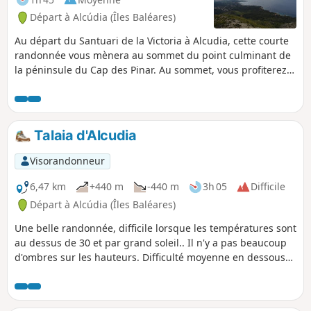
Départ à Alcúdia (Îles Baléares)
Au départ du Santuari de la Victoria à Alcudia, cette courte
randonnée vous mènera au sommet du point culminant de
la péninsule du Cap des Pinar. Au sommet, vous profiterez
d'une vue imprenable sur la Serra de Tramuntana, la
presqu’île de Formentor et les baies de Pollença et Alcudia.
Talaia d'Alcudia
Visorandonneur
6,47 km
+440 m
-440 m
3h 05
Difficile
Départ à Alcúdia (Îles Baléares)
Une belle randonnée, difficile lorsque les températures sont
au dessus de 30 et par grand soleil.. Il n'y a pas beaucoup
d'ombres sur les hauteurs. Difficulté moyenne en dessous
de 30 et par temps nuageux. C'est une belle marche, qui
vous garantira un panorama à 360 degres une fois en haut !