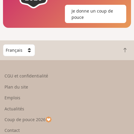
Je donne un coup de
pouce
C
R
h
e
o
t
i
o
s
CGU et confidentialité
u
i
r
s
Plan du site
e
s
n
e
Emplois
h
z
Actualités
a
u
u
n
Coup de pouce 2026
t
p
a
Contact