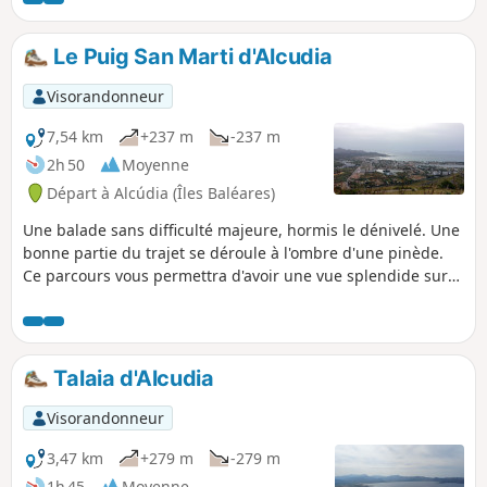
Le Puig San Marti d'Alcudia
Visorandonneur
7,54 km
+237 m
-237 m
2h 50
Moyenne
Départ à Alcúdia (Îles Baléares)
Une balade sans difficulté majeure, hormis le dénivelé. Une
bonne partie du trajet se déroule à l'ombre d'une pinède.
Ce parcours vous permettra d'avoir une vue splendide sur
la péninsule d'Alcudia à Majorque.
Talaia d'Alcudia
Visorandonneur
3,47 km
+279 m
-279 m
1h 45
Moyenne