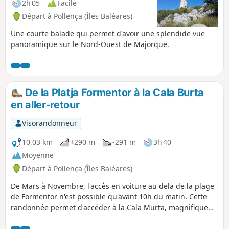
2h 05
Facile
Départ à Pollença (Îles Baléares)
Une courte balade qui permet d'avoir une splendide vue
panoramique sur le Nord-Ouest de Majorque.
De la Platja Formentor à la Cala Burta
en aller-retour
Visorandonneur
10,03 km
+290 m
-291 m
3h 40
Moyenne
Départ à Pollença (Îles Baléares)
De Mars à Novembre, l'accès en voiture au dela de la plage
de Formentor n'est possible qu'avant 10h du matin. Cette
randonnée permet d'accéder à la Cala Murta, magnifique
petite crique isolée au milieu de nulle part.