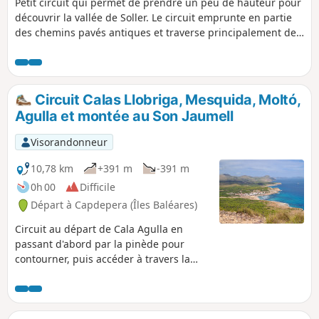
Petit circuit qui permet de prendre un peu de hauteur pour
découvrir la vallée de Soller. Le circuit emprunte en partie
des chemins pavés antiques et traverse principalement des
champs d'oliviers et d'orangers sur les flancs de montagne,
par des chemins ombragés.
Circuit Calas Llobriga, Mesquida, Moltó,
Agulla et montée au Son Jaumell
Visorandonneur
10,78 km
+391 m
-391 m
0h 00
Difficile
Départ à Capdepera (Îles Baléares)
Circuit au départ de Cala Agulla en
passant d'abord par la pinède pour
contourner, puis accéder à travers la
forêt de pins et de chênes, à la Cala
Llobriga, puis à la montée vers Som
Jaumell pour avoir une vue panorama
spectaculaire sur la Cala Lliteres,