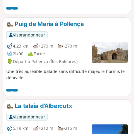
Puig de Maria à Pollença
Visorandonneur
4,23 km
+270 m
-270 m
2h 00
Facile
Départ à Pollença (Îles Baléares)
Une très agréable balade sans difficulté majeure hormis le
dénivelé.
La talaia d'Albercutx
Visorandonneur
5,19 km
+212 m
-215 m