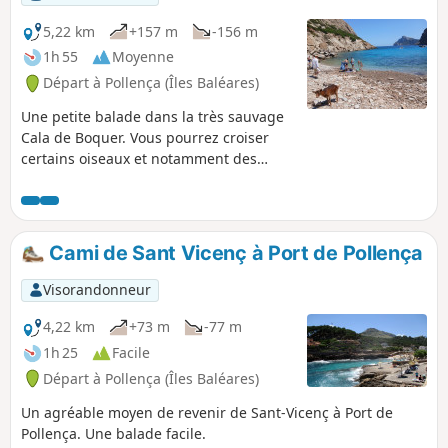
5,22 km
+157 m
-156 m
1h 55
Moyenne
Départ à Pollença (Îles Baléares)
Une petite balade dans la très sauvage
Cala de Boquer. Vous pourrez croiser
certains oiseaux et notamment des
aigles.
Cami de Sant Vicenç à Port de Pollença
Visorandonneur
4,22 km
+73 m
-77 m
1h 25
Facile
Départ à Pollença (Îles Baléares)
Un agréable moyen de revenir de Sant-Vicenç à Port de
Pollença. Une balade facile.