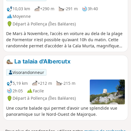
10,03 km
+290 m
-291 m
3h 40
Moyenne
Départ à Pollença (Îles Baléares)
De Mars à Novembre, l'accès en voiture au dela de la plage
de Formentor n'est possible qu'avant 10h du matin. Cette
randonnée permet d'accéder à la Cala Murta, magnifique
petite crique isolée au milieu de nulle part.
La talaia d'Albercutx
Visorandonneur
5,19 km
+212 m
-215 m
2h 05
Facile
Départ à Pollença (Îles Baléares)
Une courte balade qui permet d'avoir une splendide vue
panoramique sur le Nord-Ouest de Majorque.