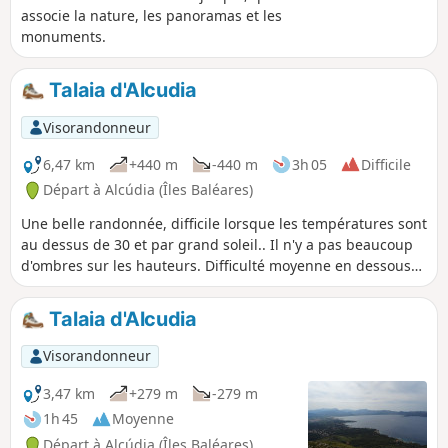
associe la nature, les panoramas et les
monuments.
Talaia d'Alcudia
Visorandonneur
6,47 km
+440 m
-440 m
3h 05
Difficile
Départ à Alcúdia (Îles Baléares)
Une belle randonnée, difficile lorsque les températures sont
au dessus de 30 et par grand soleil.. Il n'y a pas beaucoup
d'ombres sur les hauteurs. Difficulté moyenne en dessous
de 30 et par temps nuageux. C'est une belle marche, qui
vous garantira un panorama à 360 degres une fois en haut !
Talaia d'Alcudia
Visorandonneur
3,47 km
+279 m
-279 m
1h 45
Moyenne
Départ à Alcúdia (Îles Baléares)