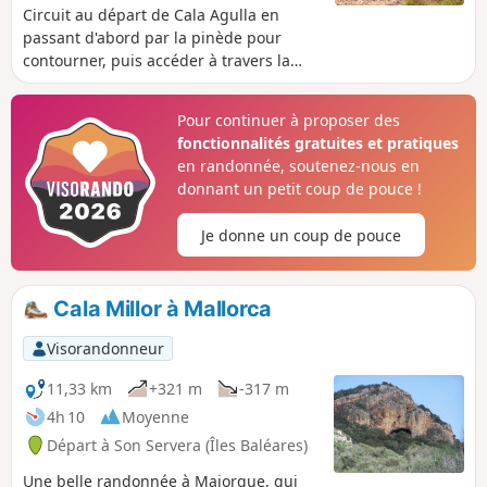
Circuit au départ de Cala Agulla en
passant d'abord par la pinède pour
contourner, puis accéder à travers la
forêt de pins et de chênes, à la Cala
Llobriga, puis à la montée vers Som
Pour continuer à proposer des
Jaumell pour avoir une vue panorama
fonctionnalités gratuites et pratiques
spectaculaire sur la Cala Lliteres,
en randonnée, soutenez-nous en
Capdepera, la Cala Mezquida et, par
donnant un petit coup de pouce !
temps clair, jusqu’au Cap de Formentor.
À certains endroits le sentier est
Je donne un coup de pouce
accidenté et n'est pas ombragé donc
vigilance surtout lors des fortes
chaleurs. Possibilité de pause baignade
Cala Millor à Mallorca
bien méritée aux différentes calas lors
du parcours.
Visorandonneur
11,33 km
+321 m
-317 m
4h 10
Moyenne
Départ à Son Servera (Îles Baléares)
Une belle randonnée à Majorque, qui