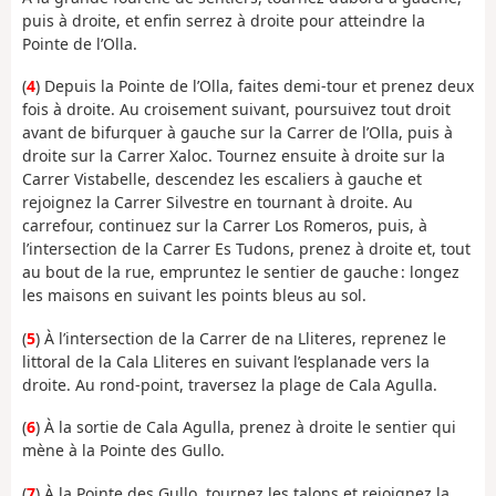
puis à droite, et enfin serrez à droite pour atteindre la
Pointe de l’Olla.
(
4
)
Depuis la Pointe de l’Olla, faites demi-tour et prenez deux
fois à droite. Au croisement suivant, poursuivez tout droit
avant de bifurquer à gauche sur la Carrer de l’Olla, puis à
droite sur la Carrer Xaloc. Tournez ensuite à droite sur la
Carrer Vistabelle, descendez les escaliers à gauche et
rejoignez la Carrer Silvestre en tournant à droite. Au
carrefour, continuez sur la Carrer Los Romeros, puis, à
l’intersection de la Carrer Es Tudons, prenez à droite et, tout
au bout de la rue, empruntez le sentier de gauche : longez
les maisons en suivant les points bleus au sol.
(
5
)
À l’intersection de la Carrer de na Lliteres, reprenez le
littoral de la Cala Lliteres en suivant l’esplanade vers la
droite. Au rond-point, traversez la plage de Cala Agulla.
(
6
)
À la sortie de Cala Agulla, prenez à droite le sentier qui
mène à la Pointe des Gullo.
(
7
)
À la Pointe des Gullo, tournez les talons et rejoignez la