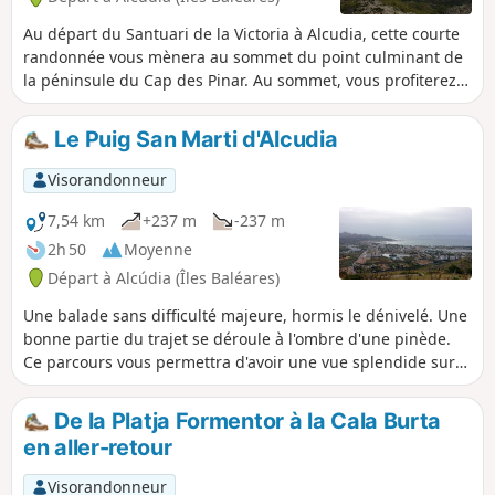
Au départ du Santuari de la Victoria à Alcudia, cette courte
randonnée vous mènera au sommet du point culminant de
la péninsule du Cap des Pinar. Au sommet, vous profiterez
d'une vue imprenable sur la Serra de Tramuntana, la
presqu’île de Formentor et les baies de Pollença et Alcudia.
Le Puig San Marti d'Alcudia
Visorandonneur
7,54 km
+237 m
-237 m
2h 50
Moyenne
Départ à Alcúdia (Îles Baléares)
Une balade sans difficulté majeure, hormis le dénivelé. Une
bonne partie du trajet se déroule à l'ombre d'une pinède.
Ce parcours vous permettra d'avoir une vue splendide sur
la péninsule d'Alcudia à Majorque.
De la Platja Formentor à la Cala Burta
en aller-retour
Visorandonneur