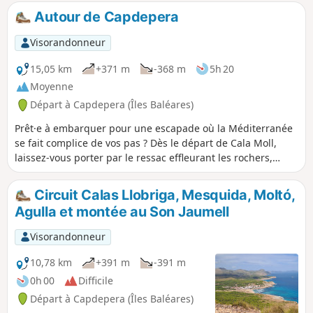
Autour de Capdepera
Visorandonneur
15,05 km
+371 m
-368 m
5h 20
Moyenne
Départ à Capdepera (Îles Baléares)
Prêt·e à embarquer pour une escapade où la Méditerranée
se fait complice de vos pas ? Dès le départ de Cala Moll,
laissez-vous porter par le ressac effleurant les rochers,
tandis que le sentier dévoile criques nacrées et falaises
baignées de lumière. Vous traverserez d’abord les criques
Circuit Calas Llobriga, Mesquida, Moltó,
secrètes de Na Tocanera, refuge des goélands et écrin de
Agulla et montée au Son Jaumell
parfums marins, avant que les panoramas s’élargissent sur
les caps escarpés de Capdepera. Enfin, c’est à Provensals,
Visorandonneur
avec ses ruelles pastel et son atmosphère chaleureuse, que
s’achève cette boucle côtière, en beauté et en sérénité.
10,78 km
+391 m
-391 m
0h 00
Difficile
Départ à Capdepera (Îles Baléares)