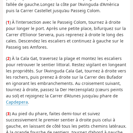
l’allée
de
gauche.
Longez
la
côte
par
l’Avinguda
d’Amèrica
puis
la
Carrer
Castellet
jusqu’au
Passeig
Colom.
(
1
)
À l’intersection avec le Passeig Colom, tournez à droite
pour longer le port. Après une petite place, bifurquez sur la
Carrer d’Elionor Servera, puis reprenez à droite le long des
cales. Descendez les escaliers et continuez à gauche sur le
Passeig ses Amfores.
(
2
)
À la Cala Gat, traversez la plage et montez les escaliers
pour retrouver le sentier littoral. Restez vigilant en longeant
les propriétés. Sur l’Avinguda Cala Gat, tournez à droite vers
les rochers, puis prenez à droite sur la Carrer des Bufador
en ignorant les embranchements. Au croisement suivant,
tournez à droite, passez la Der Herzensplatz (cœurs peints
au sol) et rejoignez la Carrer d’Atunes jusqu’au phare de
Capdepera
.
(
3
)
Au pied du phare, faites demi-tour et suivez
successivement le premier sentier à droite puis celui à
gauche, en laissant de côté tous les petits chemins latéraux.
À la grande fourche de sentiers, tournez d’abord à gauche,