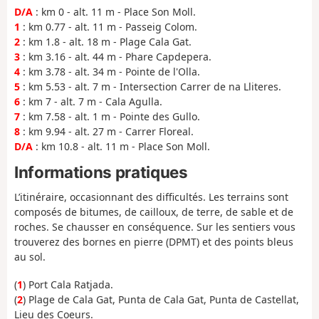
D/A
: km 0 - alt. 11 m - Place Son Moll.
1
: km 0.77 - alt. 11 m - Passeig Colom.
2
: km 1.8 - alt. 18 m - Plage Cala Gat.
3
: km 3.16 - alt. 44 m - Phare Capdepera.
4
: km 3.78 - alt. 34 m - Pointe de l'Olla.
5
: km 5.53 - alt. 7 m - Intersection Carrer de na Lliteres.
6
: km 7 - alt. 7 m - Cala Agulla.
7
: km 7.58 - alt. 1 m - Pointe des Gullo.
8
: km 9.94 - alt. 27 m - Carrer Floreal.
D/A
: km 10.8 - alt. 11 m - Place Son Moll.
Informations pratiques
L’itinéraire, occasionnant des difficultés. Les terrains sont
composés de bitumes, de cailloux, de terre, de sable et de
roches. Se chausser en conséquence. Sur les sentiers vous
trouverez des bornes en pierre (DPMT) et des points bleus
au sol.
(
1
) Port Cala Ratjada.
(
2
) Plage de Cala Gat, Punta de Cala Gat, Punta de Castellat,
Lieu des Coeurs.