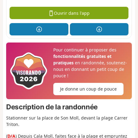
Ouvrir dans l'app
Pour continuer à proposer des
fonctionnalités gratuites et
pratiques
en randonnée, soutenez-
nous en donnant un petit coup de
pouce !
Je donne un coup de pouce
Description de la randonnée
Stationner sur la place de Son Moll, devant la plage Carrer
Triton.
(
D/A
)
Depuis
Cala
Moll,
faites
face
à
la
plage
et
empruntez