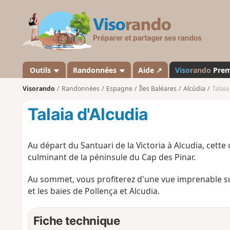
V
i
s
o
r
a
Outils
Randonnées
Aide ↗
Viso
rando
Pre
n
Visorando
Randonnées
Espagne
Îles Baléares
Alcúdia
Talaia
d
o
Talaia d'Alcudia
Au départ du Santuari de la Victoria à Alcudia, ce
culminant de la péninsule du Cap des Pinar.
Au sommet, vous profiterez d'une vue imprenable su
et les baies de Pollença et Alcudia.
Fiche technique