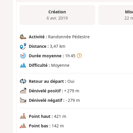
Création
Mis
6 avr. 2019
22 
Activité :
Randonnée Pédestre
Distance :
3,47 km
Durée moyenne :
1h 45
Difficulté :
Moyenne
Retour au départ :
Oui
Dénivelé positif :
+ 279 m
Dénivelé négatif :
- 279 m
Point haut :
421 m
Point bas :
142 m