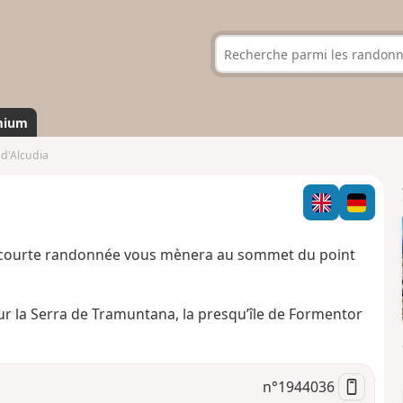
mium
 d'Alcudia
tte courte randonnée vous mènera au sommet du point
r la Serra de Tramuntana, la presqu’île de Formentor
n°
1944036