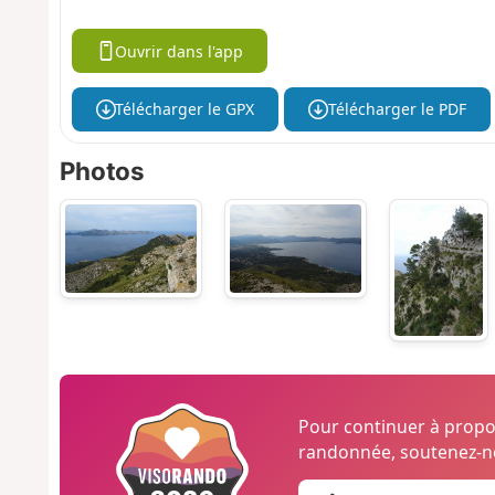
Ouvrir dans l'app
Télécharger le GPX
Télécharger le PDF
Photos
Pour continuer à prop
randonnée, soutenez-no