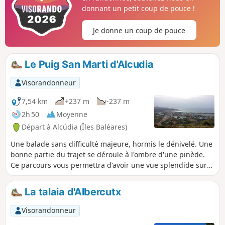
donnant un petit coup de pouce !
Je donne un coup de pouce
Le Puig San Marti d'Alcudia
Visorandonneur
7,54 km
+237 m
-237 m
2h 50
Moyenne
Départ à Alcúdia (Îles Baléares)
Une balade sans difficulté majeure, hormis le dénivelé. Une
bonne partie du trajet se déroule à l'ombre d'une pinède.
Ce parcours vous permettra d'avoir une vue splendide sur
la péninsule d'Alcudia à Majorque.
La talaia d'Albercutx
Visorandonneur