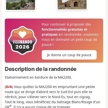
Pour continuer à proposer des
fonctionnalités gratuites et
pratiques
en randonnée, soutenez-
nous en donnant un petit coup de
pouce !
Je donne un coup de pouce
Description de la randonnée
Stationnement en bordure de la MA2200.
(
D/A
) Vous quittez la MA2200 en empruntant une petite
route qui se dirige d'abord vers le Sud-Est puis elle se
rétrécit, pour s'élever vers le Nord-Es, tout en zigzag.
Tout le long, vous bénéficiez du balisage Blanc/Rouge d'un
®
GR
. Il n'y a aucun risque de se tromper.