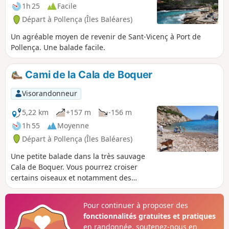
1h 25
Facile
Départ à Pollença (Îles Baléares)
Un agréable moyen de revenir de Sant-Vicenç à Port de
Pollença. Une balade facile.
Cami de la Cala de Boquer
Visorandonneur
5,22 km
+157 m
-156 m
1h 55
Moyenne
Départ à Pollença (Îles Baléares)
Une petite balade dans la très sauvage
Cala de Boquer. Vous pourrez croiser
certains oiseaux et notamment des
aigles.
Pour continuer à proposer des
fonctionnalités gratuites et pratiques
en randonnée, soutenez-nous en