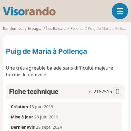
V
O
i
u
s
v
o
Randonnées
Espagne
Îles Baléares
Pollença
Puig de Maria à Pollença
r
r
i
a
r
n
Puig de Maria à Pollença
l
d
a
o
n
Une très agréable balade sans difficulté majeure
a
hormis le dénivelé.
v
i
g
Fiche technique
n°
2182516
a
t
i
Création
13 juin 2019
o
Mise à jour
28 juin 2019
n
Dernier avis
29 sept. 2024