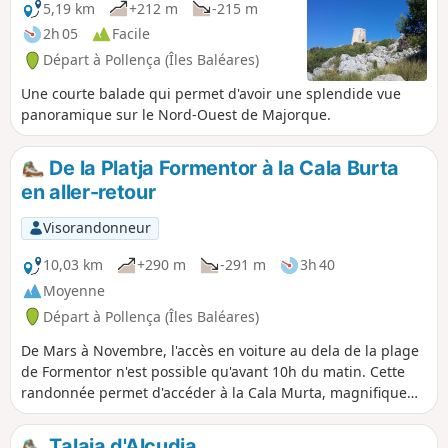
5,19 km
+212 m
-215 m
2h 05
Facile
Départ à Pollença (Îles Baléares)
Une courte balade qui permet d'avoir une splendide vue
panoramique sur le Nord-Ouest de Majorque.
De la Platja Formentor à la Cala Burta
en aller-retour
Visorandonneur
10,03 km
+290 m
-291 m
3h 40
Moyenne
Départ à Pollença (Îles Baléares)
De Mars à Novembre, l'accès en voiture au dela de la plage
de Formentor n'est possible qu'avant 10h du matin. Cette
randonnée permet d'accéder à la Cala Murta, magnifique
petite crique isolée au milieu de nulle part.
Talaia d'Alcudia