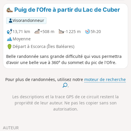
de 30 et par temps nuageux. C'est une belle marche, qui
vous garantira un panorama à 360 degres une fois en haut !
Puig de l'Ofre à partir du Lac de Cuber
Visorandonneur
13,71 km
+508 m
-1 225 m
5h 20
Moyenne
Départ à Escorca (Îles Baléares)
Belle randonnée sans grande difficulté qui vous permettra
d'avoir une belle vue à 360° du sommet du pic de l'Ofre.
Pour plus de randonnées, utilisez notre
moteur de recherche
.
Les descriptions et la trace GPS de ce circuit restent la
propriété de leur auteur. Ne pas les copier sans son
autorisation.
AUTEUR