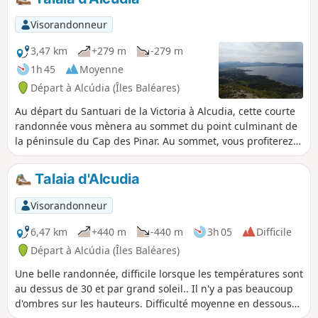
Visorandonneur
3,47 km
+279 m
-279 m
1h 45
Moyenne
Départ à Alcúdia (Îles Baléares)
Au départ du Santuari de la Victoria à Alcudia, cette courte
randonnée vous mènera au sommet du point culminant de
la péninsule du Cap des Pinar. Au sommet, vous profiterez
d'une vue imprenable sur la Serra de Tramuntana, la
presqu’île de Formentor et les baies de Pollença et Alcudia.
Talaia d'Alcudia
Visorandonneur
6,47 km
+440 m
-440 m
3h 05
Difficile
Départ à Alcúdia (Îles Baléares)
Une belle randonnée, difficile lorsque les températures sont
au dessus de 30 et par grand soleil.. Il n'y a pas beaucoup
d'ombres sur les hauteurs. Difficulté moyenne en dessous