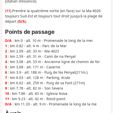
(station d'essence).
(
11
).Prendre la quatrième sortie (en face) sur la Ma-4026
toujours Sud-Est et toujours tout droit jusqu'à la plage de
départ (
D/A
).
Points de passage
D/A
: km 0 - alt. 10 m - Promenade le long de la mer
1
: km 0.82 - alt. 4 m - Parc de la Mar
2
: km 2.09 - alt. 33 m - Ma-4023
3
: km 2.59 - alt. 31 m - Cami de na Penyal
4
: km 3.08 - alt. 53 m - Ancienne ligne de chemin de fer
5
: km 3.68 - alt. 171 m - Caverne
6
: km 3.9 - alt. 188 m - Puig de Na Penyal(211m.)
7
: km 6.03 - alt. 128 m - Parking, école
8
: km 6.62 - alt. 259 m - Puig de sa Font (271m)
9
: km 7.78 - alt. 82 m - Son Severa
10
: km 7.86 - alt. 83 m - Iglesia Nova
11
: km 9.23 - alt. 42 m - Rond-point
D/A
: km 11.33 - alt. 9 m - Promenade le long de la me