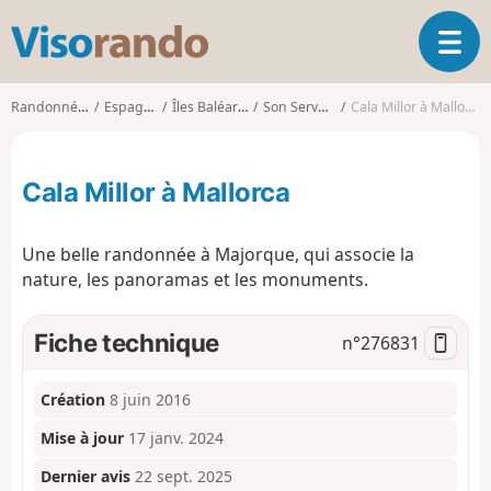
V
O
i
u
s
v
o
Randonnées
Espagne
Îles Baléares
Son Servera
Cala Millor à Mallorca
r
r
i
a
r
n
Cala Millor à Mallorca
l
d
a
o
n
Une belle randonnée à Majorque, qui associe la
a
nature, les panoramas et les monuments.
v
i
g
Fiche technique
n°
276831
a
t
i
Création
8 juin 2016
o
Mise à jour
17 janv. 2024
n
Dernier avis
22 sept. 2025