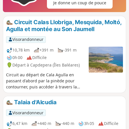
Je donne un coup de pouce
rugueuse et vitale.
Circuit Calas Llobriga, Mesquida, Moltó,
Agulla et montée au Son Jaumell
Visorandonneur
10,78 km
+391 m
-391 m
0h 00
Difficile
Départ à Capdepera (Îles Baléares)
Circuit au départ de Cala Agulla en
passant d'abord par la pinède pour
contourner, puis accéder à travers la
forêt de pins et de chênes, à la Cala
Llobriga, puis à la montée vers Som
Talaia d'Alcudia
Jaumell pour avoir une vue panorama
spectaculaire sur la Cala Lliteres,
Visorandonneur
Capdepera, la Cala Mezquida et, par
temps clair, jusqu’au Cap de Formentor.
6,47 km
+440 m
-440 m
3h 05
Difficile