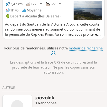
3,47 km
+279 m
-279 m
1h 45
Moyenne
Départ à Alcúdia (Îles Baléares)
Au départ du Santuari de la Victoria à Alcudia, cette courte
randonnée vous mènera au sommet du point culminant de
la péninsule du Cap des Pinar. Au sommet, vous profiterez
d'une vue imprenable sur la Serra de Tramuntana, la
presqu’île de Formentor et les baies de Pollença et Alcudia.
Pour plus de randonnées, utilisez notre
moteur de recherche
.
Les descriptions et la trace GPS de ce circuit restent la
propriété de leur auteur. Ne pas les copier sans son
autorisation.
AUTEUR
jacvolck
1 Randonnée