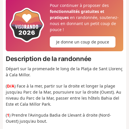
Pour continuer à proposer des
fonctionnalités gratuites et
pratiques
en randonnée, soutenez-
nous en donnant un petit coup de
pouce !
Je donne un coup de pouce
Description de la randonnée
Départ sur la promenade le long de la Platja de Sant Llorenç
à Cala Millor.
(
D/A
) Face à la mer, partir sur la droite et longer la plage
jusqu'au Parc de la Mar, poursuivre sur la droite (Ouest). Au
niveau du Parc de la Mar, passer entre les hôtels Bahia del
Este et Cala Millor Park.
(
1
) Prendre l'Avinguda Badia de Llevant à droite (Nord-
Ouest) jusqu'au bout.