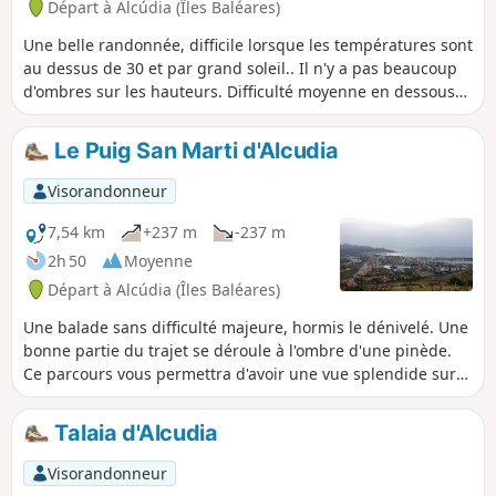
À certains endroits le sentier est
Départ à Alcúdia (Îles Baléares)
accidenté et n'est pas ombragé donc
Une belle randonnée, difficile lorsque les températures sont
vigilance surtout lors des fortes
au dessus de 30 et par grand soleil.. Il n'y a pas beaucoup
chaleurs. Possibilité de pause baignade
d'ombres sur les hauteurs. Difficulté moyenne en dessous
bien méritée aux différentes calas lors
de 30 et par temps nuageux. C'est une belle marche, qui
du parcours.
vous garantira un panorama à 360 degres une fois en haut !
Le Puig San Marti d'Alcudia
Visorandonneur
7,54 km
+237 m
-237 m
2h 50
Moyenne
Départ à Alcúdia (Îles Baléares)
Une balade sans difficulté majeure, hormis le dénivelé. Une
bonne partie du trajet se déroule à l'ombre d'une pinède.
Ce parcours vous permettra d'avoir une vue splendide sur
la péninsule d'Alcudia à Majorque.
Talaia d'Alcudia
Visorandonneur