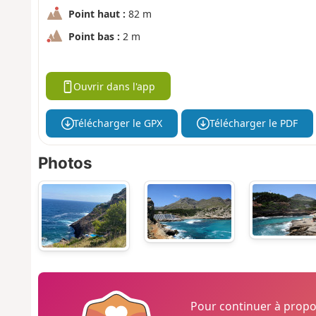
Point haut :
82 m
Point bas :
2 m
Ouvrir dans l'app
Télécharger le GPX
Télécharger le PDF
Photos
Pour continuer à prop