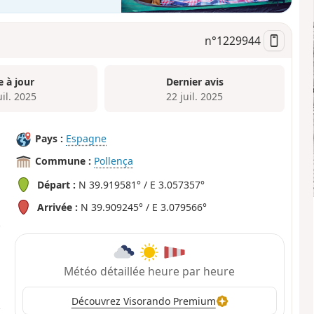
n°
1229944
e à jour
Dernier avis
uil. 2025
22 juil. 2025
Pays :
Espagne
Commune :
Pollença
Départ :
N 39.919581° / E 3.057357°
Arrivée :
N 39.909245° / E 3.079566°
Météo détaillée heure par heure
Découvrez Visorando Premium