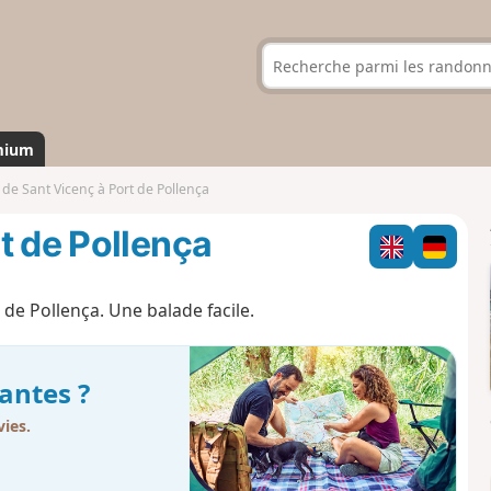
mium
de Sant Vicenç à Port de Pollença
t de Pollença
de Pollença. Une balade facile.
antes ?
ies.