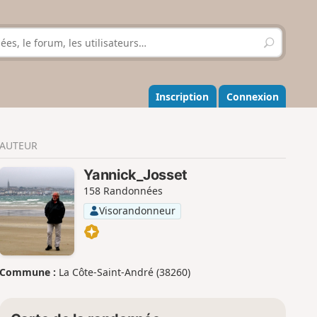
R
e
c
h
e
Inscription
Connexion
r
c
h
AUTEUR
e
r
Yannick_Josset
158 Randonnées
Visorandonneur
Commune :
La Côte-Saint-André (38260)