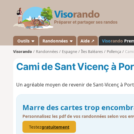
V
i
s
o
r
a
Outils
Randonnées
Aide ↗
Viso
rando
Pre
n
Visorando
Randonnées
Espagne
Îles Baléares
Pollença
Cami 
d
o
Cami de Sant Vicenç à Por
Un agréable moyen de revenir de Sant-Vicenç à Port 
Marre des cartes trop encombr
Personnalisez les pdf de vos randonnées selon vos env
Testez
gratuitement