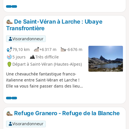
lac éponyme.
De Saint-Véran à Larche : Ubaye
Transfrontière
Visorandonneur
79,10 km
+6 317 m
-6 676 m
5 jours
Très difficile
Départ à Saint-Véran (Hautes-Alpes)
Une chevauchée fantastique franco-
italienne entre Saint-Véran et Larche !
Elle va vous faire passer dans des lieux
étranges, par des journées solitaires et
des roches vertes de Saint-Véran au
bestiaire fantastique des reliefs quasi
dolomitiques du massif entre
Refuge Granero - Refuge de la Blanche
Chambeyron et Orrenaye.
Visorandonneur