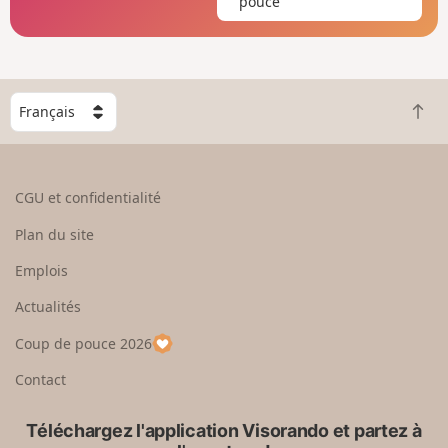
pouce
C
R
h
e
o
t
i
o
s
CGU et confidentialité
u
i
r
s
Plan du site
e
s
n
e
Emplois
h
z
Actualités
a
u
u
n
Coup de pouce 2026
t
p
a
Contact
y
s
Téléchargez l'application Visorando et partez à