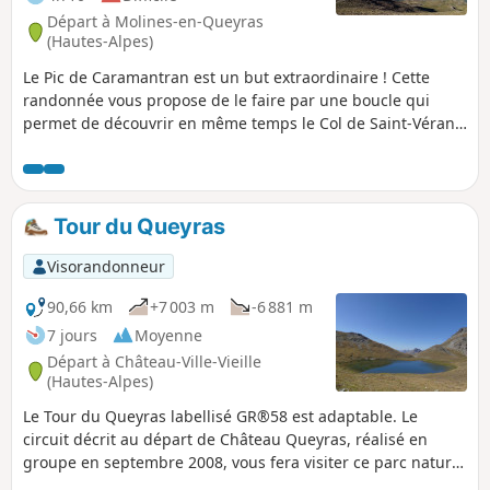
Départ à Molines-en-Queyras
(Hautes-Alpes)
Le Pic de Caramantran est un but extraordinaire ! Cette
randonnée vous propose de le faire par une boucle qui
permet de découvrir en même temps le Col de Saint-Véran.
Possibilité de voir bouquetins, et de nombreuses marmottes
vous attendent sur ce chemin.
Tour du Queyras
Visorandonneur
90,66 km
+7 003 m
-6 881 m
7 jours
Moyenne
Départ à Château-Ville-Vieille
(Hautes-Alpes)
Le Tour du Queyras labellisé GR®58 est adaptable. Le
circuit décrit au départ de Château Queyras, réalisé en
groupe en septembre 2008, vous fera visiter ce parc naturel
en côtoyant et en gravissant quelques 3000. Vous