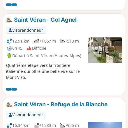
découvrirez les beaux villages de ce parc aux noms connus:
Ceillac, Saint Véran, Abriés.. De plus en été le temps est
quasiment au beau fixe. Le ciel du lendemain d'un bleu
Saint Véran - Col Agnel
éclatant vous fera vite oublier l'orage de la veille.
Visorandonneur
12,91 km
+1 057 m
-513 m
6h 45
Difficile
Départ à Saint-Véran (Hautes-Alpes)
Quatrième étape vers la frontière
italienne qui offre une belle vue sur le
Mont Viso.
Saint Véran - Refuge de la Blanche
Visorandonneur
16,34 km
+1 383 m
-925 m