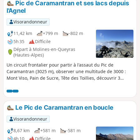
Pic de Caramantran et ses lacs depuis
l'Agnel
Visorandonneur
11,42 km
+799 m
-802 m
5h 35
Difficile
Départ à Molines-en-Queyras
(Hautes-Alpes)
Un circuit frontalier pour partir à l'assaut du Pic de
Caramantran (3025 m), observer une multitude de 3000 :
Mont Viso, Pain de Sucre, Tête des Toillies, découvrir 3
magnifiques lacs : Blanchet supérieur, Blanchet inférieur et
de la Blanche.
Le Pic de Caramantran en boucle
Visorandonneur
8,67 km
+581 m
-581 m
4h 10
Difficile