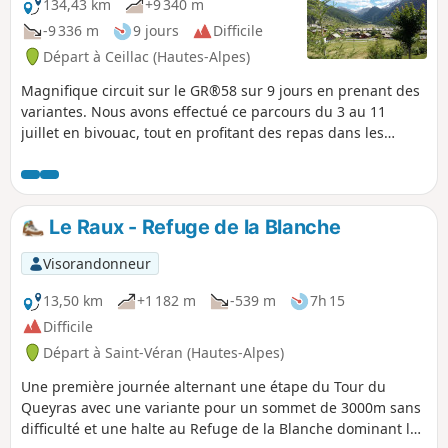
134,43 km
+9 340 m
-9 336 m
9 jours
Difficile
Départ à Ceillac (Hautes-Alpes)
Magnifique circuit sur le GR®58 sur 9 jours en prenant des
variantes. Nous avons effectué ce parcours du 3 au 11
juillet en bivouac, tout en profitant des repas dans les
refuges, gîtes et camping. En cette période, outre le risque
de trouver des névés, la flore était en effervescence,
rendant ce parcours encore plus magnifique. Circuit difficile
avec certes des distances kilométriques raisonnables mais
Le Raux - Refuge de la Blanche
avec des dénivelés importants : près de 10000 m de d+ sur
140 km.
Visorandonneur
13,50 km
+1 182 m
-539 m
7h 15
Difficile
Départ à Saint-Véran (Hautes-Alpes)
Une première journée alternant une étape du Tour du
Queyras avec une variante pour un sommet de 3000m sans
difficulté et une halte au Refuge de la Blanche dominant le