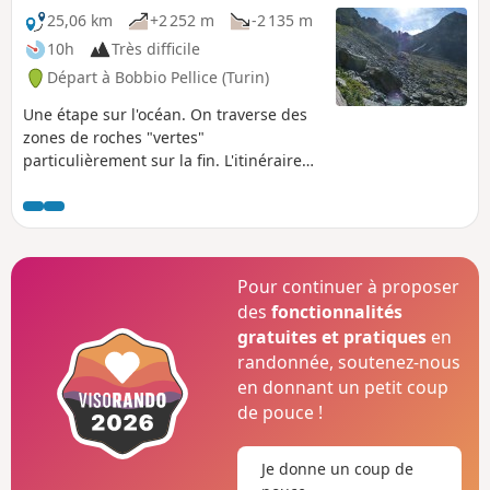
25,06 km
+2 252 m
-2 135 m
10h
Très difficile
Départ à Bobbio Pellice (Turin)
Une étape sur l'océan. On traverse des
zones de roches "vertes"
particulièrement sur la fin. L'itinéraire
décrit ici n'est pas mon choix. Il est
imposé par le fait que le secteur de la
Montagne de Ruine est maintenant une
réserve intégrale qu'il convient de
respecter.
Pour continuer à proposer
des
fonctionnalités
gratuites et pratiques
en
randonnée, soutenez-nous
en donnant un petit coup
de pouce !
Je donne un coup de