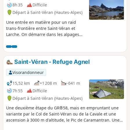
8h 35
Difficile
Départ à Saint-Véran (Hautes-Alpes)
Une entrée en matière pour un raid
trans-frontière entre Saint-Véran et
Larche. On démarre dans les alpages
pour une approche en douceur de la
frontière, d'un monde minéral et coloré
parfois très déroutant. Pas de vraie
difficulté, mais une bonne habitude de
Saint-Véran - Refuge Agnel
la lecture du terrain est parfois
nécessaire pour ne pas perdre la trace.
Visorandonneur
15,52 km
+1 208 m
-641 m
7h 55
Difficile
Départ à Saint-Véran (Hautes-Alpes)
Une deuxième étape du GR®58, mais en empruntant une
variante par le Col de Saint-Véran ou de la Cavale et une
ascension à 3000 m d'altitude, le Pic de Caramantran. Une
vue magnifique sur le Mont Viso au point culminant de cet