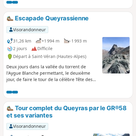
itinéraire. En ce début de saison, de nombreux névés
étaient présents. Itinéraire très sauvage, que je conseille
afin d'éviter le sentier du Col de Chamoussiére, plutôt très
Escapade Queyrassienne
fréquenté.
Visorandonneur
31,26 km
+1 994 m
-1 993 m
2 jours
Difficile
Départ à Saint-Véran (Hautes-Alpes)
Deux jours dans la vallée du torrent de
l'Aygue Blanche permettant, le deuxième
jour, de faire le tour de la célèbre Tête des
Toillies.
Tour complet du Queyras par le GR®58
et ses variantes
Visorandonneur