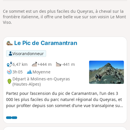
p
Ce sommet est un des plus faciles du Queyras, à cheval sur la
frontière italienne, il offre une belle vue sur son voisin Le Mont
Viso.
Le Pic de Caramantran
Visorandonneur
6,47 km
+444 m
-441 m
3h 05
Moyenne
Départ à Molines-en-Queyras
(Hautes-Alpes)
Partez pour l’ascension du pic de Caramantran, l’un des 3
000 les plus faciles du parc naturel régional du Queyras, et
pour profiter depuis son sommet d’une vue transalpine sur
l’Italie et la vallée de Saint-Véran.