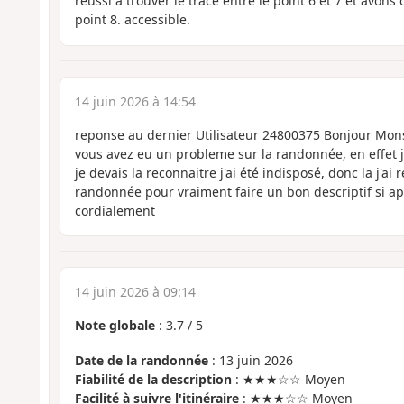
réussi à trouver le tracé entre le point 6 et 7 et avons
point 8. accessible.
14 juin 2026 à 14:54
reponse au dernier Utilisateur 24800375 Bonjour Monsi
vous avez eu un probleme sur la randonnée, en effet je 
je devais la reconnaitre j'ai été indisposé, donc la j'ai r
randonnée pour vraiment faire un bon descriptif si a
cordialement
14 juin 2026 à 09:14
Note globale
:
3.7
/
5
Date de la randonnée
: 13 juin 2026
Fiabilité de la description
: ★★★☆☆ Moyen
Facilité à suivre l'itinéraire
: ★★★☆☆ Moyen