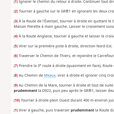
(
1
) Ignorer le chemin du retour à droite. Continuer tout dro
(
2
) Tourner à gauche sur le GR®1 en ignorant les deux cro
(
3
) À la Route de l'Éventail, tourner à droite en quittant le
Maison Pierette à main gauche. Laisser le croisement suiv
(
4
) À la Route Anglaise, tourner à gauche et laisser le croi
(
5
) Virer sur la première piste à droite, direction Nord-Est.
(
6
) Traverser le Chemin de Thiers, et rejoindre le Carrefour
e
(
7
) Prendre la 3
route à droite (quasiment en face), Route 
(
8
) Au Chemin de
Meaux
, virer à droite et ignorer cinq cr
(
9
) Au Chemin de la Mare, tourner à droite et tout de suit
prudemment
la D922, puis peu après le GR®1, laisser de
(
10
) Tourner à droite plein Ouest durant 400 m environ jusqu
(
1
) Virer à gauche, puis traverser
prudemment
la Route du