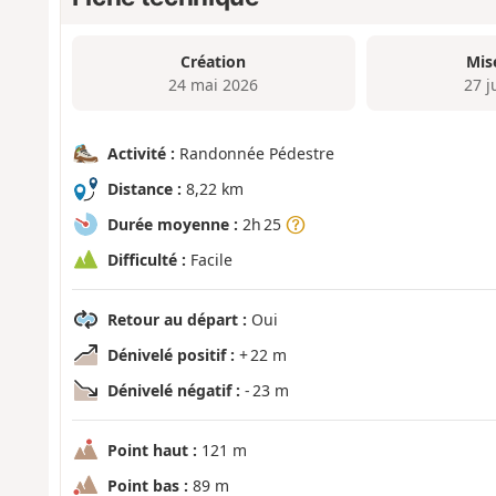
Création
Mis
24 mai 2026
27 j
Activité :
Randonnée Pédestre
Distance :
8,22 km
Durée moyenne :
2h 25
Difficulté :
Facile
Retour au départ :
Oui
Dénivelé positif :
+ 22 m
Dénivelé négatif :
- 23 m
Point haut :
121 m
Point bas :
89 m