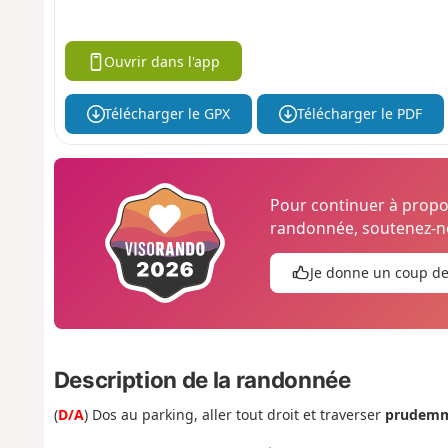
Ouvrir dans l'app
Télécharger le GPX
Télécharger le PDF
Pour continuer à prop
randonnée, soutenez-no
Je donne un coup d
Description de la randonnée
(
D/A
) Dos au parking, aller tout droit et traverser
prudem