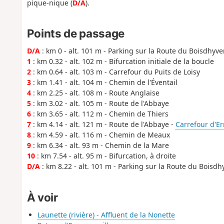
pique-nique (
D/A
).
Points de passage
D/A
: km 0 - alt. 101 m - Parking sur la Route du Boisdhyve
1
: km 0.32 - alt. 102 m - Bifurcation initiale de la boucle
2
: km 0.64 - alt. 103 m - Carrefour du Puits de Loisy
3
: km 1.41 - alt. 104 m - Chemin de l'Éventail
4
: km 2.25 - alt. 108 m - Route Anglaise
5
: km 3.02 - alt. 105 m - Route de l'Abbaye
6
: km 3.65 - alt. 112 m - Chemin de Thiers
7
: km 4.14 - alt. 121 m - Route de l'Abbaye -
Carrefour d'E
8
: km 4.59 - alt. 116 m - Chemin de Meaux
9
: km 6.34 - alt. 93 m - Chemin de la Mare
10
: km 7.54 - alt. 95 m - Bifurcation, à droite
D/A
: km 8.22 - alt. 101 m - Parking sur la Route du Boisdh
À voir
Launette (rivière) - Affluent de la Nonette