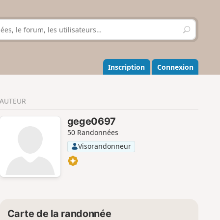
R
e
c
h
e
Inscription
Connexion
r
c
h
AUTEUR
e
r
gege0697
50 Randonnées
Visorandonneur
Carte de la randonnée