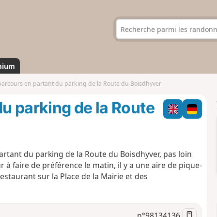
mium
 parcours en partant du parking de la Route du Boisdhyver
du parking de la Route
artant du parking de la Route du Boisdhyver, pas loin
 à faire de préférence le matin, il y a une aire de pique-
restaurant sur la Place de la Mairie et des
n°
98134136