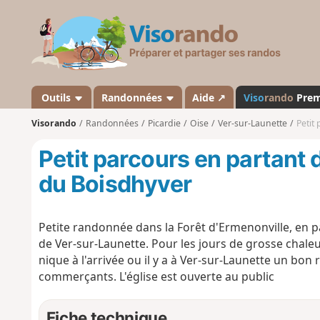
V
i
s
o
r
a
Outils
Randonnées
Aide ↗
Viso
rando
Pre
n
Visorando
Randonnées
Picardie
Oise
Ver-sur-Launette
Petit
d
o
Petit parcours en partant 
du Boisdhyver
Petite randonnée dans la Forêt d'Ermenonville, en p
de Ver-sur-Launette. Pour les jours de grosse chaleur
nique à l'arrivée ou il y a à Ver-sur-Launette un bon 
commerçants. L'église est ouverte au public
Fiche technique