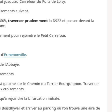
it jusqu'au Carrefour du Puits de Loisy.
isements suivant.
 GR®,
traverser prudemment
la D922 et passer devant la
ant.
sement pour rejoindre le Petit Carrefour.
 d'
Ermenonville
.
de l'Abbaye.
oisements.
e à gauche sur le Chemin du Terrier Bourguignon. Traverser
ux croisements.
'à rejoindre la bifurcation initiale.
 Boisdhyver et arriver au parking où l'on trouve une aire de