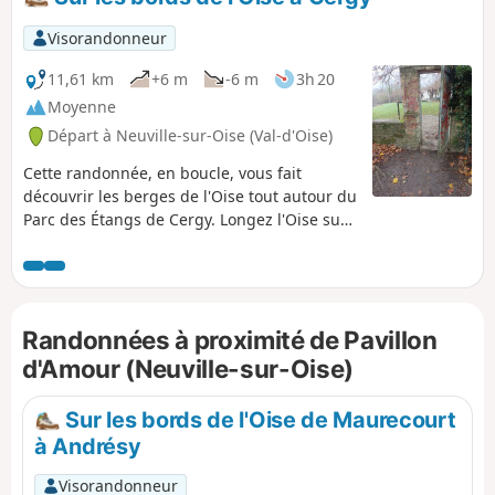
Visorandonneur
11,61 km
+6 m
-6 m
3h 20
Moyenne
Départ à Neuville-sur-Oise (Val-d'Oise)
Cette randonnée, en boucle, vous fait
découvrir les berges de l'Oise tout autour du
Parc des Étangs de Cergy. Longez l'Oise sur
un chemin paisible, admirez l'Axe Majeur,
œuvre architecturale emblématique de
Cergy puis poursuivez votre balade en
bordant le parc. Le retour s'effectue de
Randonnées à proximité de Pavillon
l'autre côté de l'Oise sur un sentier calme et
étroit.
d'Amour (Neuville-sur-Oise)
Sur les bords de l'Oise de Maurecourt
à Andrésy
Visorandonneur