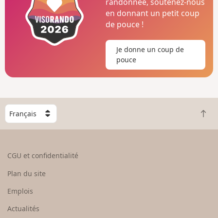
randonnée, soutenez-nous
en donnant un petit coup
de pouce !
Je donne un coup de
pouce
C
R
h
e
o
t
i
o
s
CGU et confidentialité
u
i
r
s
Plan du site
e
s
n
e
Emplois
h
z
Actualités
a
u