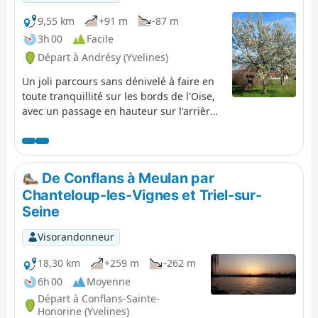
9,55 km
+91 m
-87 m
3h 00
Facile
Départ à Andrésy (Yvelines)
Un joli parcours sans dénivelé à faire en
toute tranquillité sur les bords de l'Oise,
avec un passage en hauteur sur l'arrière
du Pays de Maurecourt pour une vue
magnifique sur l'Oise. Cette région est
encore plus belle vue depuis les sentiers.
De Conflans à Meulan par
Chanteloup-les-Vignes et Triel-sur-
Seine
Visorandonneur
18,30 km
+259 m
-262 m
6h 00
Moyenne
Départ à Conflans-Sainte-
Honorine (Yvelines)