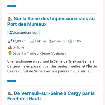
de servitude. En fin de parcours, le passage à Auvers-
sur-Oise est l'occasion d'évoquer le célèbre peintre
Vincent Van Gogh.
Sur la Seine des Impressionnistes au
Port des Mureaux
Visorandonneur
19,80 km
+141 m
-144 m
6h 05
Difficile
Départ à Triel-sur-Seine (Yvelines)
Une randonnée en suivant la Seine de Triel-sur-Seine à
Gargenville en passant par des sentes, ruelles, et l'Île de
Loisirs du Val de Seine avec vue panoramique sur la
plaine. Châteaux, lavoirs et étangs qui sont à découvrir
sur ce parcours.
De Verneuil-sur-Seine à Cergy par la
Forêt de l'Hautil