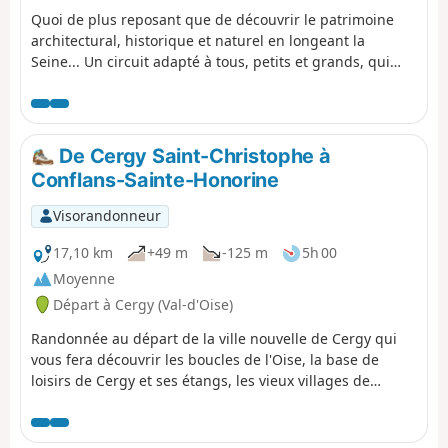
Quoi de plus reposant que de découvrir le patrimoine
architectural, historique et naturel en longeant la
Seine... Un circuit adapté à tous, petits et grands, qui
vous mènera du quartier Fin-d'Oise, quartier historique
de la batellerie jusqu'au quartier de Denouval, en
passant par les principaux monuments du centre-ville.
De Cergy Saint-Christophe à
Conflans-Sainte-Honorine
Visorandonneur
17,10 km
+49 m
-125 m
5h 00
Moyenne
Départ à Cergy (Val-d'Oise)
Randonnée au départ de la ville nouvelle de Cergy qui
vous fera découvrir les boucles de l'Oise, la base de
loisirs de Cergy et ses étangs, les vieux villages de
Vauréal, Jouy-le- Moutier et Neuville-sur-Oise dans le Val
d'Oise. Vous arriverez dans les Yvelines à Conflans-
Sainte-Honorine, capitale de la batellerie à la confluence