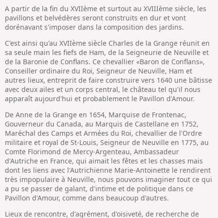
A partir de la fin du XVIIème et surtout au XVIIIème siècle, les
pavillons et belvédères seront construits en dur et vont
dorénavant s'imposer dans la composition des jardins.
C'est ainsi qu'au XVIIème siècle Charles de la Grange réunit en
sa seule main les fiefs de Ham, de la Seigneurie de Neuville et
de la Baronie de Conflans. Ce chevallier «Baron de Conflans»,
Conseiller ordinaire du Roi, Seigneur de Neuville, Ham et
autres lieux, entreprit de faire construire vers 1640 une bâtisse
avec deux ailes et un corps central, le château tel qu'il nous
apparaît aujourd'hui et probablement le Pavillon d'Amour.
De Anne de la Grange en 1654, Marquise de Frontenac,
Gouverneur du Canada, au Marquis de Castellane en 1752,
Maréchal des Camps et Armées du Roi, chevallier de l'Ordre
militaire et royal de St-Louis, Seigneur de Neuville en 1775, au
Comte Florimond de Mercy-Argenteau, Ambassadeur
d'Autriche en France, qui aimait les fêtes et les chasses mais
dont les liens avec l'Autrichienne Marie-Antoinette le rendirent
très impopulaire à Neuville, nous pouvons imaginer tout ce qui
a pu se passer de galant, d'intime et de politique dans ce
Pavillon d'Amour, comme dans beaucoup d'autres.
Lieux de rencontre, d'agrément, d'oisiveté, de recherche de