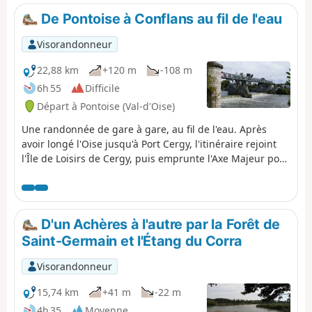
de la Seine et de l'Oise.
De Pontoise à Conflans au fil de l'eau
Visorandonneur
22,88 km
+120 m
-108 m
6h 55
Difficile
Départ à Pontoise (Val-d'Oise)
Une randonnée de gare à gare, au fil de l'eau. Après
avoir longé l'Oise jusqu'à Port Cergy, l'itinéraire rejoint
l'Île de Loisirs de Cergy, puis emprunte l'Axe Majeur pour
rejoindre l'ancienne ligne de train Pontoise - Poissy.
Après le confluent, il suit la Seine sur les quais de
Conflans-Sainte-Honorine dont il emprunte en partie le
parcours découverte, avant de rejoindre la gare.
D'un Achères à l'autre par la Forêt de
Saint-Germain et l'Étang du Corra
Visorandonneur
15,74 km
+41 m
-22 m
4h 35
Moyenne