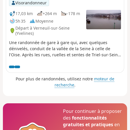
Visorandonneur
17,03 km
+264 m
-178 m
5h 35
Moyenne
Départ à Verneuil-sur-Seine
(Yvelines)
Une randonnée de gare à gare qui, avec quelques
dénivelés, conduit de la vallée de la Seine à celle de
l'Oise. Après les rues, ruelles et sentes de Triel-sur-Seine
et de Chanteloup-les-Vignes, on traverse de façon très
agréable la Forêt de l'Hautil. Trois belles églises et deux
beaux corps de ferme sont à découvrir en chemin.
Pour plus de randonnées, utilisez notre
moteur de
recherche
.
Pour continuer à proposer
des
fonctionnalités
gratuites et pratiques
en