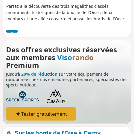
Partez à la découverte des trois mégalithes classés
monuments historiques de la boucle de l'Oise : deux
menhirs et une allée couverte et aussi : les bords de l'Oise,
un étang, des bois, un lavoir, deux puits, une fontaine, l'Axe
Majeur et des points de vue.
Des offres exclusives réservées
aux membres
Viso
rando
Premium
Jusqu’à
20% de réduction
sur votre équipement de
randonnée chez nos enseignes partenaires, spécialistes des
sports outdoor.
Tester gratuitement
Sur les bords de l'Oise à Cergy