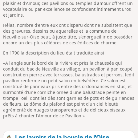
plaisir et d'Amour, ces pavillons ou temples d'amour offrent un
vocabulaire ou par excellence se confondent intimement Eros
et Jardins.
Hélas, nombre d'entre eux ont disparu dont ne subsistent que
des gravures, dessins ou aquarelles et la commune de
Neuville-sur-Oise peut, à juste titre, s'enorgueillir de posséder
encore un des plus célèbres de ces édifices de charme.
En 1790 la description du lieu était traduite ainsi :
«A l'angle sur le bord de la rivière et près la chaussée qui
conduit du bac de Neuville au village, un pavillon à pan coupé
construit en pierre avec terrasses, balustrades et perrons, ledit
pavillon renferme un petit salon en belvédère. Ce salon est
constitué de panneaux pris entre des ordonnances en stuc, et
surmonté d'une corniche ornée d'une balustrade peinte en
trompe l'oeil dont les dès sont garnies de pots et de guirlandes
de fleurs. Le dôme du plafond est peint d'un ciel bleuté
agrémenté de nuages transparents et de délicieux oiseaux
prêts à chanter l'Amour de ce Pavillon.»
Les lavoirs de la boucle de l'Oise