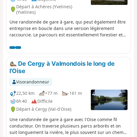
Départ à Achères (Yvelines)
(Yvelines)
Une randonnée de gare à gare, qui peut également être
entreprise en boucle dans une version légèrement
raccourcie. Le parcours est essentiellement forestier et
emprunte des chemins balisés comme des sentiers peu
courus dans les sous-bois. L'Étang du Corra, qui est un
site protégé, offre un intermède avec de beaux points de
vue et la possibilité d'observer de nombreux oiseaux.
De Cergy à Valmondois le long de
l'Oise
Visorandonneur
22,50 km
+77 m
-161 m
6h 40
Difficile
Départ à Cergy (Val-d'Oise)
Une randonnée de gare à gare avec l'Oise comme fil
conducteur. On traverse plusieurs parcs arborés et on
suit longuement la rivière, le plus souvent sur un chemin