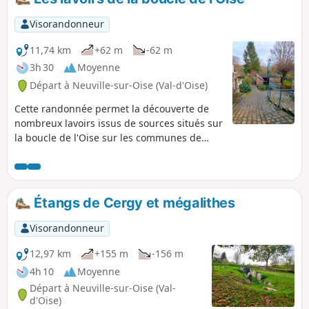
Visorandonneur
11,74 km
+62 m
-62 m
3h 30
Moyenne
Départ à Neuville-sur-Oise (Val-d'Oise)
Cette randonnée permet la découverte de
nombreux lavoirs issus de sources situés sur
la boucle de l'Oise sur les communes de
Jouy-le-Moutier, Vauréal et Cergy. Vous
découvrirez au passage le parc communal
de Jouy-le-Moutier dit "Parc Raclet", la Rue
des Blanchards et ses curiosités, l'ancienne
Étangs de Cergy et mégalithes
voie ferrée qui reliait Pontoise à Poissy, l'Axe
Majeur, la maison de Gérard Philippe ainsi
Visorandonneur
que la base de loisirs des étangs de Cergy.
12,97 km
+155 m
-156 m
4h 10
Moyenne
Départ à Neuville-sur-Oise (Val-
d'Oise)