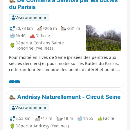
De Conflans à Sannois par les Buttes
du Parisis
Visorandonneur
20,73 km
+266 m
-231 m
6h 40
Difficile
Départ à Conflans-Sainte-
Honorine (Yvelines)
Pour moitié en rives de Seine (prisées des peintres aux
siècles derniers) et pour moitié sur les Buttes du Parisis,
cette randonnée combine des points d'intérêt et points
de vue très variés. En dehors des paysages, on découvre
le vieux centre de Conflans-Sainte-Honorine (Tour
Monoie du XIe, le très beau Château du Prieuré, du XIXe
qui héberge le Musée de la Batellerie), et les abords
Andrésy Naturellement - Circuit Seine
fortifiés de l'immense Fort de Cormeilles.
Visorandonneur
6,53 km
+17 m
-18 m
1h 55
Facile
Départ à Andrésy (Yvelines)