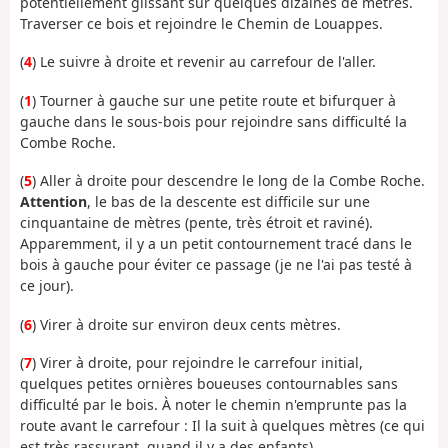
potentiellement glissant sur quelques dizaines de mètres.
Traverser ce bois et rejoindre le Chemin de Louappes.
(
4
) Le suivre à droite et revenir au carrefour de l'aller.
(
1
) Tourner à gauche sur une petite route et bifurquer à
gauche dans le sous-bois pour rejoindre sans difficulté la
Combe Roche.
(
5
) Aller à droite pour descendre le long de la Combe Roche.
Attention
, le bas de la descente est difficile sur une
cinquantaine de mètres (pente, très étroit et raviné).
Apparemment, il y a un petit contournement tracé dans le
bois à gauche pour éviter ce passage (je ne l'ai pas testé à
ce jour).
(
6
) Virer à droite sur environ deux cents mètres.
(
7
) Virer à droite, pour rejoindre le carrefour initial,
quelques petites ornières boueuses contournables sans
difficulté par le bois. À noter le chemin n'emprunte pas la
route avant le carrefour : Il la suit à quelques mètres (ce qui
est très rassurant, quand il y a des enfants).