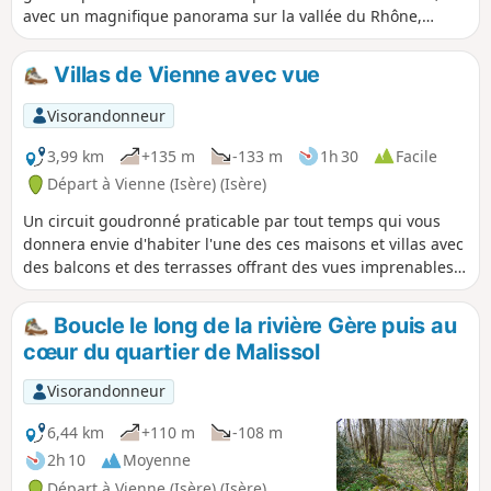
avec un magnifique panorama sur la vallée du Rhône,
surplombant le théâtre antique.
Villas de Vienne avec vue
Visorandonneur
3,99 km
+135 m
-133 m
1h 30
Facile
Départ à Vienne (Isère) (Isère)
Un circuit goudronné praticable par tout temps qui vous
donnera envie d'habiter l'une des ces maisons et villas avec
des balcons et des terrasses offrant des vues imprenables
sur Vienne et la vallée du Rhône. Remarque : soyez très
vigilants sur les routes encaissées avec peu de visibilité.
Boucle le long de la rivière Gère puis au
cœur du quartier de Malissol
Visorandonneur
6,44 km
+110 m
-108 m
2h 10
Moyenne
Départ à Vienne (Isère) (Isère)