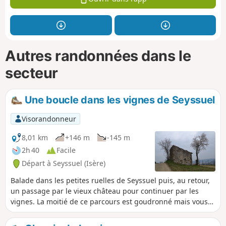
Autres randonnées dans le
secteur
Une boucle dans les vignes de Seyssuel
Visorandonneur
8,01 km
+146 m
-145 m
2h 40
Facile
Départ à Seyssuel (Isère)
Balade dans les petites ruelles de Seyssuel puis, au retour,
un passage par le vieux château pour continuer par les
vignes. La moitié de ce parcours est goudronné mais vous
aurez quelques beaux points de vue sur les Monts du
Lyonnais, ce qui rend cette partie moins longue.