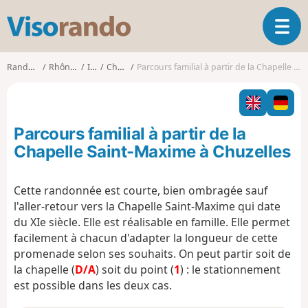
V
O
i
u
s
v
o
Randonnées
Rhône-Alpes
Isère
Chuzelles
Parcours familial à partir de la Chapelle Saint-Maxime à Chuzelles
r
r
i
a
r
n
l
d
Parcours familial à partir de la
a
o
n
Chapelle Saint-Maxime à Chuzelles
a
v
Cette randonnée est courte, bien ombragée sauf
i
l'aller-retour vers la Chapelle Saint-Maxime qui date
g
a
du XIe siècle. Elle est réalisable en famille. Elle permet
t
facilement à chacun d'adapter la longueur de cette
i
promenade selon ses souhaits. On peut partir soit de
o
la chapelle (
D/A
) soit du point (
1
) : le stationnement
n
est possible dans les deux cas.