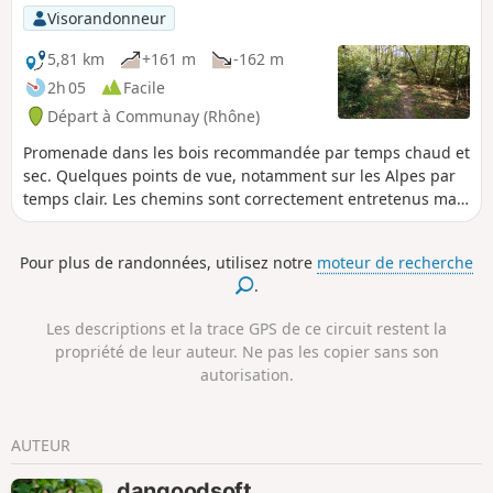
vallée du Rhône et en prime sur les
Visorandonneur
contreforts des Monts du Lyonnais et du
Pilat.
5,81 km
+161 m
-162 m
2h 05
Facile
Départ à Communay (Rhône)
Promenade dans les bois recommandée par temps chaud et
sec. Quelques points de vue, notamment sur les Alpes par
temps clair. Les chemins sont correctement entretenus mais
les bois le sont beaucoup moins ; ils ont un quelque chose
d'un paysage de fin du monde.
Pour plus de randonnées, utilisez notre
moteur de recherche
.
Les descriptions et la trace GPS de ce circuit restent la
propriété de leur auteur. Ne pas les copier sans son
autorisation.
AUTEUR
dangoodsoft