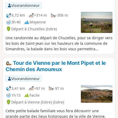
Visorandonneur
9,72 km
+314 m
-306 m
3h 40
Moyenne
Départ à Chuzelles (Isère)
Une randonnée au départ de Chuzelles, pour se diriger vers
les bois de Saint-Jean sur les hauteurs de la commune de
Simandres, la balade dans les bois vous permettra
d'apprécier la nature et le calme. En milieu de parcours
possible visite de Notre-Dame de Limon, qui se situe sur
Tour de Vienne par le Mont Pipet et le
l'antique voie domitienne, la chapelle romane qui date du
Chemin des Amoureux
XIIe siècle.
Visorandonneur
3,41 km
+97 m
-97 m
1h 15
Facile
Départ à Vienne (Isère) (Isère)
Cette petite balade familiale vous fera découvrir une
grande partie des lieux historiques de la ville de Vienne,