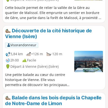
Cette boucle permet de relier la vallée de la Gère au
quartier de Malissol. Elle emprunte un sentier en bordure
de Gère, une partie dans la forêt de Malissol, à proximité du
parcours de santé et quelques parties plus minérales au
cœur du quartier de Malissol. Promenade familiale avec un
Découverte de la cité historique de
peu de dénivelé, à faire avec des chaussures plates et
Vienne (Isère)
fermées (sentiers en forêt).
Visorandonneur
5,84 km
+126 m
-120 m
2h 00
Facile
Départ à Vienne (Isère) (Isère)
Une petite balade au cœur du centre
historique de Vienne. Elle vous
permettra de découvrir les principaux
sites de la ville. Le passage par le
belvédère de Pipet implique une bonne
Balade dans les bois depuis la Chapelle
grimpette, mais vous fera bénéficier
de Notre-Dame de Limon
d'une splendide vue sur la ville, sur la