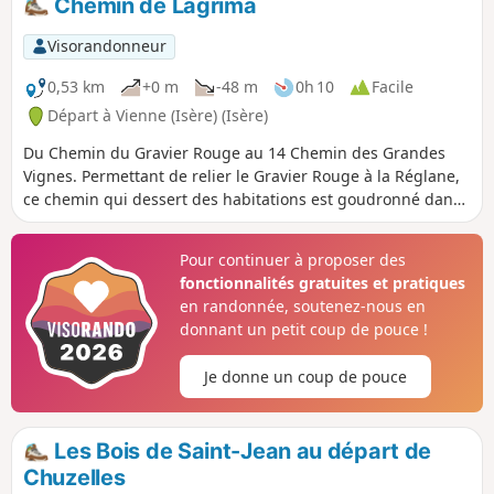
Chemin de Lagrima
Visorandonneur
0,53 km
+0 m
-48 m
0h 10
Facile
Départ à Vienne (Isère) (Isère)
Du Chemin du Gravier Rouge au 14 Chemin des Grandes
Vignes. Permettant de relier le Gravier Rouge à la Réglane,
ce chemin qui dessert des habitations est goudronné dans
sa partie haute. Ensuite il passe en sous-bois et longe un
champ pour retrouver des habitations dans sa partie basse.
Pour continuer à proposer des
fonctionnalités gratuites et pratiques
en randonnée, soutenez-nous en
donnant un petit coup de pouce !
Je donne un coup de pouce
Les Bois de Saint-Jean au départ de
Chuzelles