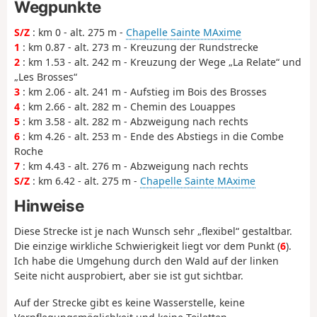
Wegpunkte
S/Z
: km 0 - alt. 275 m -
Chapelle Sainte MAxime
1
: km 0.87 - alt. 273 m - Kreuzung der Rundstrecke
2
: km 1.53 - alt. 242 m - Kreuzung der Wege „La Relate“ und
„Les Brosses“
3
: km 2.06 - alt. 241 m - Aufstieg im Bois des Brosses
4
: km 2.66 - alt. 282 m - Chemin des Louappes
5
: km 3.58 - alt. 282 m - Abzweigung nach rechts
6
: km 4.26 - alt. 253 m - Ende des Abstiegs in die Combe
Roche
7
: km 4.43 - alt. 276 m - Abzweigung nach rechts
S/Z
: km 6.42 - alt. 275 m -
Chapelle Sainte MAxime
Hinweise
Diese Strecke ist je nach Wunsch sehr „flexibel“ gestaltbar.
Die einzige wirkliche Schwierigkeit liegt vor dem Punkt (
6
).
Ich habe die Umgehung durch den Wald auf der linken
Seite nicht ausprobiert, aber sie ist gut sichtbar.
Auf der Strecke gibt es keine Wasserstelle, keine