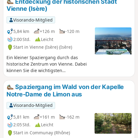
Entdeckung der historischen Stadt
geringem Höhenunterschied, die mit flachen,
Vienne (Isère)
geschlossenen Schuhen (Waldwege) zu bewältigen ist.
Visorando-Mitglied
5,84 km
+126 m
-120 m
2:00 Std.
Leicht
Start in Vienne (Isère) (Isère)
Ein kleiner Spaziergang durch das
historische Zentrum von Vienne. Dabei
können Sie die wichtigsten
Sehenswürdigkeiten der Stadt
entdecken. Der Aufstieg zum
Spaziergang im Wald von der Kapelle
Aussichtspunkt Belvédère de Pipet ist
Notre-Dame de Limon aus
zwar etwas anstrengend, aber Sie
werden mit einem herrlichen Blick auf
Visorando-Mitglied
die Stadt, das Rhonetal und als Bonus
auf die Ausläufer der Monts du Lyonnais
5,81 km
+161 m
-162 m
und des Pilat belohnt.
2:05 Std.
Leicht
Start in Communay (Rhône)