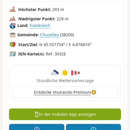
Höchster Punkt:
293 m
Niedrigster Punkt:
229 m
Land:
Frankreich
Gemeinde:
Chuzelles
(38200)
Start/Ziel:
N 45.557754° / E 4.876816°
IGN-Karte(n):
Ref. 3032E
Stündliche Wettervorhersage
Entdecke Visorando Premium
In der mobilen App anzeigen