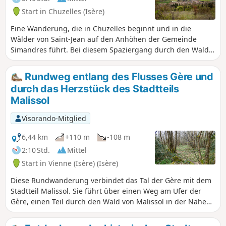
Start in Chuzelles (Isère)
Eine Wanderung, die in Chuzelles beginnt und in die
Wälder von Saint-Jean auf den Anhöhen der Gemeinde
Simandres führt. Bei diesem Spaziergang durch den Wald
können Sie die Natur und die Ruhe genießen. Auf halber
Strecke besteht die Möglichkeit, Notre-Dame de Limon zu
Rundweg entlang des Flusses Gère und
besuchen, eine romanische Kapelle aus dem12.
durch das Herzstück des Stadtteils
Jahrhundert, die an der antiken Via Domitia liegt.
Malissol
Visorando-Mitglied
6,44 km
+110 m
-108 m
2:10 Std.
Mittel
Start in Vienne (Isère) (Isère)
Diese Rundwanderung verbindet das Tal der Gère mit dem
Stadtteil Malissol. Sie führt über einen Weg am Ufer der
Gère, einen Teil durch den Wald von Malissol in der Nähe
des Trimm-dich-Pfads und einige mineralischere Abschnitte
im Herzen des Stadtteils Malissol. Familienwanderung mit