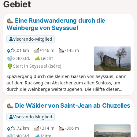
Gebiet
Eine Rundwanderung durch die
Weinberge von Seyssuel
Visorando-Mitglied
8,01 km
+146 m
-145 m
2:40 Std.
Leicht
Start in Seyssuel (Isère)
Spaziergang durch die kleinen Gassen von Seyssuel, dann
auf dem Rückweg ein Abstecher zum alten Schloss, um
durch die Weinberge weiterzugehen. Die Hälfte dieser
Strecke ist asphaltiert, aber Sie haben einige schöne
Ausblicke auf die Monts du Lyonnais, was diesen Teil
Die Wälder von Saint-Jean ab Chuzelles
weniger lang erscheinen lässt.
Visorando-Mitglied
9,72 km
+314 m
-306 m
3:40 Std.
Mittel