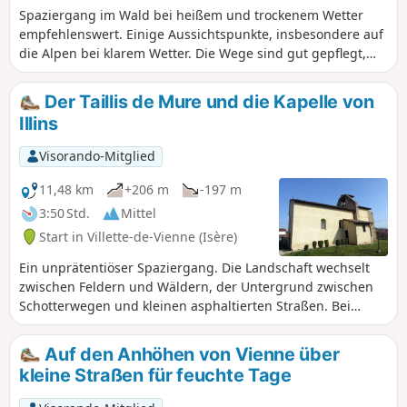
Spaziergang im Wald bei heißem und trockenem Wetter
empfehlenswert. Einige Aussichtspunkte, insbesondere auf
die Alpen bei klarem Wetter. Die Wege sind gut gepflegt,
die Wälder jedoch weniger; sie haben etwas von einer
Endzeitlandschaft.
Der Taillis de Mure und die Kapelle von
Illins
Visorando-Mitglied
11,48 km
+206 m
-197 m
3:50 Std.
Mittel
Start in Villette-de-Vienne (Isère)
Ein unprätentiöser Spaziergang. Die Landschaft wechselt
zwischen Feldern und Wäldern, der Untergrund zwischen
Schotterwegen und kleinen asphaltierten Straßen. Bei
klarem Wetter haben Sie zahlreiche Ausblicke auf die
umliegenden Gipfel. Zwei kleine Steigungen (nicht allzu
Auf den Anhöhen von Vienne über
anstrengend) stehen auf dem Programm, um fit zu bleiben.
kleine Straßen für feuchte Tage