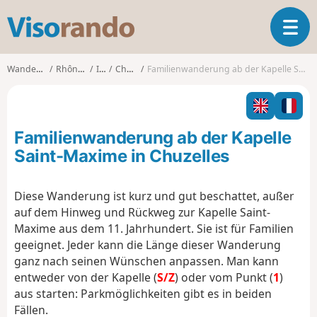
V
T
i
o
s
g
o
Wanderungen
Rhône-Alpes
Isère
Chuzelles
Familienwanderung ab der Kapelle Saint-Maxime in Chuzelles
g
r
l
a
e
n
n
d
Familienwanderung ab der Kapelle
a
o
v
Saint-Maxime in Chuzelles
i
g
Diese Wanderung ist kurz und gut beschattet, außer
a
auf dem Hinweg und Rückweg zur Kapelle Saint-
t
i
Maxime aus dem 11. Jahrhundert. Sie ist für Familien
o
geeignet. Jeder kann die Länge dieser Wanderung
n
ganz nach seinen Wünschen anpassen. Man kann
entweder von der Kapelle (
S/Z
) oder vom Punkt (
1
)
aus starten: Parkmöglichkeiten gibt es in beiden
Fällen.