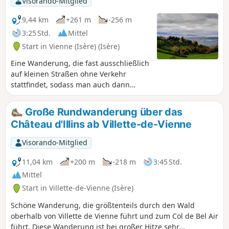
Visorando-Mitglied
9,44 km
+261 m
-256 m
3:25 Std.
Mittel
Start in Vienne (Isère) (Isère)
Eine Wanderung, die fast ausschließlich
auf kleinen Straßen ohne Verkehr
stattfindet, sodass man auch dann
weitergehen kann, wenn die Wege
unpassierbar sind. Zunächst entdecken
Große Rundwanderung über das
Sie Vienne und sein Panorama von
Château d'Illins ab Villette-de-Vienne
Notre-Dame de Pipet aus, dann die
Höhen von Vienne mit wunderschönen
Visorando-Mitglied
Ausblicken auf das Rhonetal und das
Pilat-Massiv im Hintergrund. Auf dem
11,04 km
+200 m
-218 m
3:45 Std.
Rückweg entdecken Sie die Anwesen in
Mittel
den Höhen von Vienne und genießen
Start in Villette-de-Vienne (Isère)
weiterhin einen schönen Blick auf die
Hügel von Vienne.
Schöne Wanderung, die größtenteils durch den Wald
oberhalb von Villette de Vienne führt und zum Col de Bel Air
führt. Diese Wanderung ist bei großer Hitze sehr