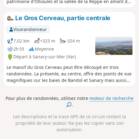
patrimoine d'Ollioules et la vallée de la Reppe en amont du
village.
Le Gros Cerveau, partie centrale
Visorandonneur
7,02 km
+323 m
-324 m
2h 55
Moyenne
Départ à Sanary-sur-Mer (Var)
Le massif du Gros Cerveau peut être découpé en trois
randonnées. La présente, au centre, offre des points de vue
magnifiques sur les baies de Bandol et Sanary mais aussi
jusqu'à Saint-Mandrier ou Cassis. Au sommet, vous pourrez
visiter l'ouvrage du Gros Cerveau, constitué d'anciennes
Pour plus de randonnées, utilisez notre
moteur de recherche
bâtisses militaires abandonnées. Vers le Nord, vous
.
profiterez de points de vue sur les très jolis villages de la
Cadière d'Azur, du Castelet, d'Evenos et sur le fond du
Les descriptions et la trace GPS de ce circuit restent la
massif de la Sainte-Baume.
propriété de leur auteur. Ne pas les copier sans son
autorisation.