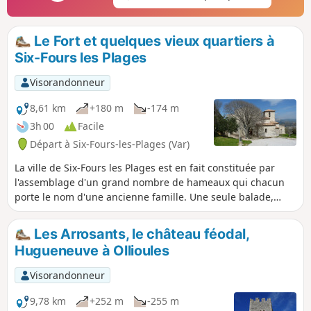
Le Fort et quelques vieux quartiers à
Six-Fours les Plages
Visorandonneur
8,61 km
+180 m
-174 m
3h 00
Facile
Départ à Six-Fours-les-Plages (Var)
La ville de Six-Fours les Plages est en fait constituée par
l'assemblage d'un grand nombre de hameaux qui chacun
porte le nom d'une ancienne famille. Une seule balade,
aussi longue soit-elle, ne peut suffire à les traverser tous.
Nous n'en verrons ici que quelques-uns, ainsi que le
Les Arrosants, le château féodal,
fameux fort de Six-Fours, sis à l'emplacement de l'ancien
Hugueneuve à Ollioules
village perché aujourd'hui disparu.
Visorandonneur
9,78 km
+252 m
-255 m