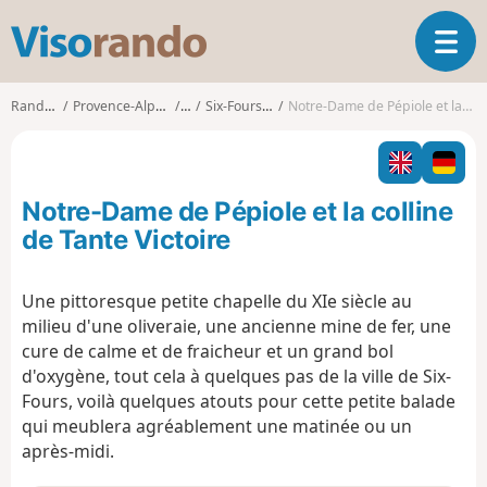
V
O
i
u
s
v
o
Randonnées
Provence-Alpes-Côte d'Azur
Var
Six-Fours-les-Plages
Notre-Dame de Pépiole et la colline de Tante Victoire
r
r
i
a
r
n
l
d
Notre-Dame de Pépiole et la colline
a
o
n
de Tante Victoire
a
v
Une pittoresque petite chapelle du XIe siècle au
i
milieu d'une oliveraie, une ancienne mine de fer, une
g
a
cure de calme et de fraicheur et un grand bol
t
d'oxygène, tout cela à quelques pas de la ville de Six-
i
Fours, voilà quelques atouts pour cette petite balade
o
qui meublera agréablement une matinée ou un
n
après-midi.