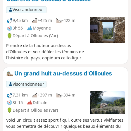
Visorandonneur
9,45 km
+425 m
-422 m
3h 55
Moyenne
Départ à Ollioules (Var)
Prendre de la hauteur au-dessus
d'Ollioules et voir défiler les témoins de
l'histoire du pays, oppidum celto-ligure,
château médiéval, Télégraphe de
Chappe, bornes cadastrales, château
Un grand huit au-dessus d'Ollioules
d'eau. Voilà ce que je vous propose sur
peu de kilomètres dans cette balade
Visorandonneur
tranquille avec quand-même un bon
petit dénivelé.
7,31 km
+397 m
-394 m
3h 15
Difficile
Départ à Ollioules (Var)
Voici un circuit assez sportif qui, outre ses vertus vivifiantes,
vous permettra de découvrir quelques beaux éléments du