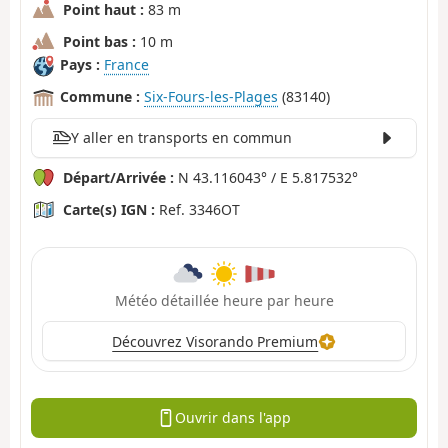
Point haut :
83 m
Point bas :
10 m
Pays :
France
Commune :
Six-Fours-les-Plages
(83140)
Y aller en transports en commun
Départ/Arrivée :
N 43.116043° / E 5.817532°
Carte(s) IGN :
Ref. 3346OT
Météo détaillée heure par heure
Découvrez Visorando Premium
Ouvrir dans l'app