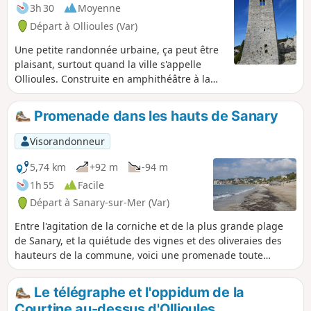
3h 30
Moyenne
Départ à Ollioules (Var)
Une petite randonnée urbaine, ça peut être
plaisant, surtout quand la ville s'appelle
Ollioules. Construite en amphithéâtre à la
sortie de ses gorges et étalée dans sa plaine
fertile irriguée par un réseau savamment
Promenade dans les hauts de Sanary
géré depuis l'époque médiévale, Ollioules
est riche d'un patrimoine aussi varié
Visorandonneur
qu'amoureusement préservé. Après le
tronçon reposant des arrosants, la montée
5,74 km
+92 m
-94 m
peut sembler ardue, mais on est
1h 55
Facile
récompensé par les panoramas qui se
Départ à Sanary-sur-Mer (Var)
dévoilent peu à peu.
Entre l'agitation de la corniche et de la plus grande plage
de Sanary, et la quiétude des vignes et des oliveraies des
hauteurs de la commune, voici une promenade toute
simple à la portée de tous et notamment les personnes en
fauteuil (précisions dans le descriptif).
Le télégraphe et l'oppidum de la
Courtine au-dessus d'Ollioules