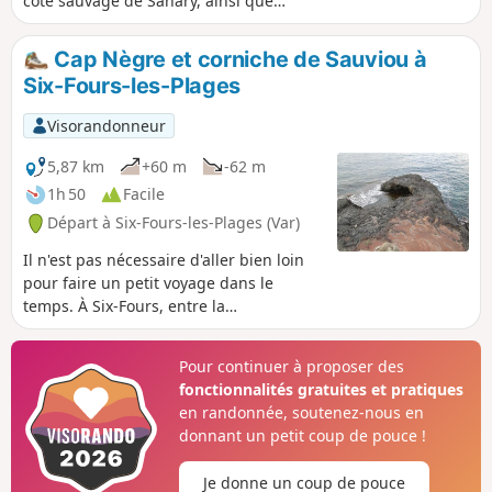
côte sauvage de Sanary, ainsi que
quelques éléments du passé de ce
berceau de l'exploration sous-marine.
Cap Nègre et corniche de Sauviou à
Six-Fours-les-Plages
Visorandonneur
5,87 km
+60 m
-62 m
1h 50
Facile
Départ à Six-Fours-les-Plages (Var)
Il n'est pas nécessaire d'aller bien loin
pour faire un petit voyage dans le
temps. À Six-Fours, entre la
Coudoulière, le Cap Nègre et la corniche
de Sauviou, en observant les roches, on
Pour continuer à proposer des
passe allègrement d'âges de plus de
fonctionnalités gratuites et pratiques
500 millions d'années à quelques
en randonnée, soutenez-nous en
milliers d'années sur quelques
donnant un petit coup de pouce !
centaines de mètres de distance.
Je donne un coup de pouce