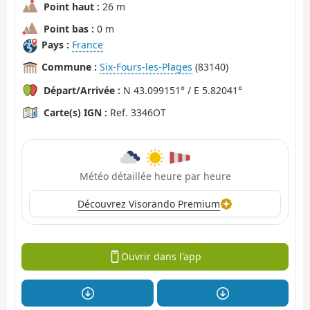
Point haut :
26 m
Point bas :
0 m
Pays :
France
Commune :
Six-Fours-les-Plages
(83140)
Départ/Arrivée :
N 43.099151° / E 5.82041°
Carte(s) IGN :
Ref. 3346OT
Météo détaillée heure par heure
Découvrez Visorando Premium
Ouvrir dans l'app