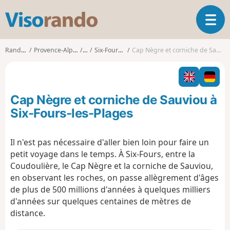
V
O
i
u
s
v
o
Randonnées
Provence-Alpes-Côte d'Azur
Var
Six-Fours-les-Plages
Cap Nègre et corniche de Sauviou à Six-Fours-les-Plages
r
r
i
a
r
n
l
d
Cap Nègre et corniche de Sauviou à
a
o
n
Six-Fours-les-Plages
a
v
Il n'est pas nécessaire d'aller bien loin pour faire un
i
petit voyage dans le temps. À Six-Fours, entre la
g
a
Coudoulière, le Cap Nègre et la corniche de Sauviou,
t
en observant les roches, on passe allègrement d'âges
i
de plus de 500 millions d'années à quelques milliers
o
d'années sur quelques centaines de mètres de
n
distance.