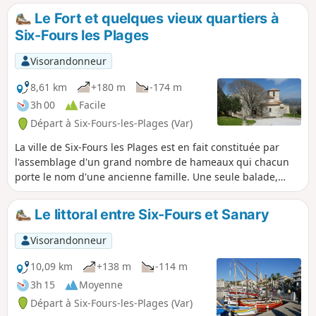
Le Fort et quelques vieux quartiers à
Six-Fours les Plages
Visorandonneur
8,61 km
+180 m
-174 m
3h 00
Facile
Départ à Six-Fours-les-Plages (Var)
La ville de Six-Fours les Plages est en fait constituée par
l'assemblage d'un grand nombre de hameaux qui chacun
porte le nom d'une ancienne famille. Une seule balade,
aussi longue soit-elle, ne peut suffire à les traverser tous.
Nous n'en verrons ici que quelques-uns, ainsi que le
Le littoral entre Six-Fours et Sanary
fameux fort de Six-Fours, sis à l'emplacement de l'ancien
village perché aujourd'hui disparu.
Visorandonneur
10,09 km
+138 m
-114 m
3h 15
Moyenne
Départ à Six-Fours-les-Plages (Var)