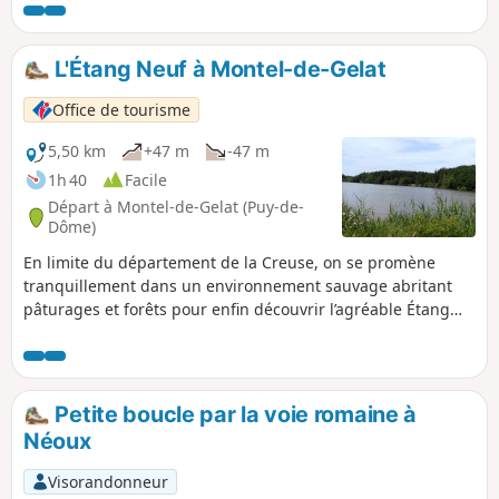
L'Étang Neuf à Montel-de-Gelat
Office de tourisme
5,50 km
+47 m
-47 m
1h 40
Facile
Départ à Montel-de-Gelat (Puy-de-
Dôme)
En limite du département de la Creuse, on se promène
tranquillement dans un environnement sauvage abritant
pâturages et forêts pour enfin découvrir l’agréable Étang
Neuf grand de 22 ha.
Petite boucle par la voie romaine à
Néoux
Visorandonneur