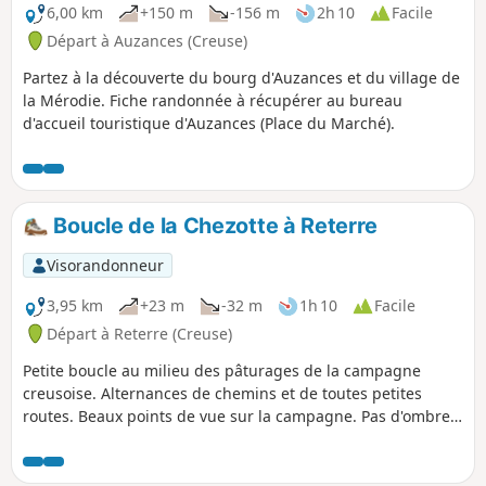
6,00 km
+150 m
-156 m
2h 10
Facile
Départ à Auzances (Creuse)
Partez à la découverte du bourg d'Auzances et du village de
la Mérodie. Fiche randonnée à récupérer au bureau
d'accueil touristique d'Auzances (Place du Marché).
Boucle de la Chezotte à Reterre
Visorandonneur
3,95 km
+23 m
-32 m
1h 10
Facile
Départ à Reterre (Creuse)
Petite boucle au milieu des pâturages de la campagne
creusoise. Alternances de chemins et de toutes petites
routes. Beaux points de vue sur la campagne. Pas d'ombre,
balade à éviter lors de fortes chaleurs.