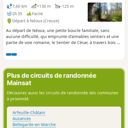
7,60 km
+130 m
-125 m
2h 35
Facile
Départ à Néoux (Creuse)
Au départ de Néoux, une petite boucle familiale, sans
aucune difficulté, qui emprunte d'aimables sentiers et une
partie de voie romaine, le Sentier de César, à travers bois et
prairies. L'itinéraire est construit pour éviter les routes dans
toute la mesure du possible.
Plus de circuits de randonnée
Mainsat
Découvrez aussi les circuits de randonnée des communes
à proximité
Arfeuille-Châtain
Auzances
Bellegarde-en-Marche