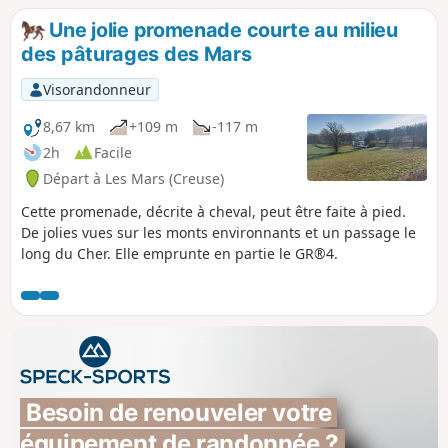
Une jolie promenade courte au milieu
des pâturages des Mars
Visorandonneur
8,67 km
+109 m
-117 m
2h
Facile
Départ à Les Mars (Creuse)
Cette promenade, décrite à cheval, peut être faite à pied.
De jolies vues sur les monts environnants et un passage le
long du Cher. Elle emprunte en partie le GR®4.
Besoin de renouveler votre 
équipement de randonnée ?