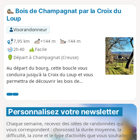
Bois de Champagnat par la Croix du
Loup
Visorandonneur
7,95 km
+144 m
-144 m
2h 40
Facile
Départ à Champagnat (Creuse)
Au départ du bourg, cette boucle vous
conduira jusqu'à la Croix du Loup et vous
permettra de découvrir les bois de
Champagnat. Par temps clair, vous pourrez
apercevoir le Massif du Sancy et le Puy de
Dôme. Notez que ce circuit n'est pas balisé.
Prévoyez donc le descriptif.
Personnalisez votre newsletter 
Chaque semaine, recevez des idées de randonnées qui
vous correspondent : choisissez la durée moyenne, la
difficulté, la zone et le type d’activités que vous souhaitez