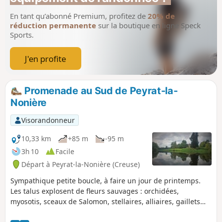
En tant qu’abonné Premium, profitez de
20% de
réduction permanente
sur la boutique en ligne Speck
Sports.
J'en profite
Promenade au Sud de Peyrat-la-
Nonière
Visorandonneur
10,33 km
+85 m
-95 m
3h 10
Facile
Départ à Peyrat-la-Nonière (Creuse)
Sympathique petite boucle, à faire un jour de printemps.
Les talus explosent de fleurs sauvages : orchidées,
myosotis, sceaux de Salomon, stellaires, alliaires, gaillets
croisettes, véroniques de Perse, silènes rose vif, un