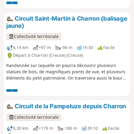
Circuit Saint-Martin à Charron (balisage
jaune)
Collectivité territoriale
4,14 km
+97 m
-96 m
1h 30
Facile
Départ à Charron (Creuse) (Creuse)
Randonnée sur laquelle on pourra découvrir plusieurs
statues de bois, de magnifiques points de vue, et plusieurs
éléments du petit patrimoine. On traversera aussi le bourg
de Charron avec son église et son imposant monument aux
morts.
Circuit de la Pampeluze depuis Charron
Collectivité territoriale
9,30 km
+179 m
-186 m
3h 10
Facile