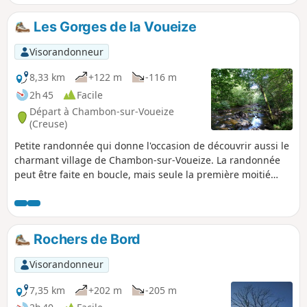
Les Gorges de la Voueize
Visorandonneur
8,33 km
+122 m
-116 m
2h 45
Facile
Départ à Chambon-sur-Voueize
(Creuse)
Petite randonnée qui donne l'occasion de découvrir aussi le
charmant village de Chambon-sur-Voueize. La randonnée
peut être faite en boucle, mais seule la première moitié
longe les gorges de la Voueize. Pour une fois, je vote pour
un aller et retour pour profiter deux fois du paysage le long
des berges.
Rochers de Bord
Visorandonneur
7,35 km
+202 m
-205 m