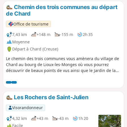
Chemin des trois communes au départ
de Chard
Office de tourisme
7,43 km
+148 m
-155 m
2h 35
Moyenne
Départ à Chard (Creuse)
Le chemin des trois communes vous amènera du village de
Chard au bourg de Lioux-les-Monges où vous pourrez
découvrir de beaux points de vus ainsi que le Jardin de la
Cure. Vous terminerez la randonnée en traversant la
commune de Châtelard. Fiche randonnée à récupérer au
bureau d'accueil touristique d'Auzances (Place du Marché).
Les Rochers de Saint-Julien
Visorandonneur
4,32 km
+43 m
-43 m
1h 20
Facile