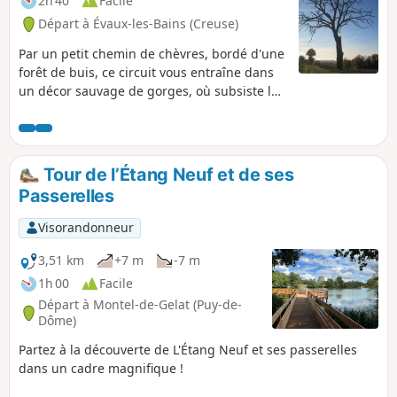
2h 40
Facile
Départ à Évaux-les-Bains (Creuse)
Par un petit chemin de chèvres, bordé d'une
forêt de buis, ce circuit vous entraîne dans
un décor sauvage de gorges, où subsiste le
souvenir d'un pèlerinage à la Vierge, sur les
rives du Chat-Cros.
Tour de l’Étang Neuf et de ses
Passerelles
Visorandonneur
3,51 km
+7 m
-7 m
1h 00
Facile
Départ à Montel-de-Gelat (Puy-de-
Dôme)
Partez à la découverte de L'Étang Neuf et ses passerelles
dans un cadre magnifique !