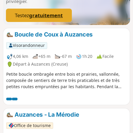
privilégier.
Testez
gratuitement
Boucle de Coux à Auzances
Visorandonneur
4,06 km
+65 m
-67 m
1h 20
Facile
Départ à Auzances (Creuse)
Petite boucle ombragée entre bois et prairies, vallonnée,
composée de sentiers de terre très praticables et de très
petites routes empruntées par les habitants. Pendant la
balade, vous longerez un petit étang avec tables et bancs.
Présence de chevaux sur l'itinéraire.
Auzances - La Mérodie
Office de tourisme