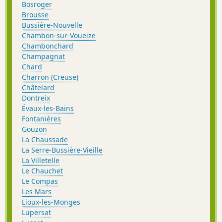
Bosroger
Brousse
Bussière-Nouvelle
Chambon-sur-Voueize
Chambonchard
Champagnat
Chard
Charron (Creuse)
Châtelard
Dontreix
Évaux-les-Bains
Fontanières
Gouzon
La Chaussade
La Serre-Bussière-Vieille
La Villetelle
Le Chauchet
Le Compas
Les Mars
Lioux-les-Monges
Lupersat