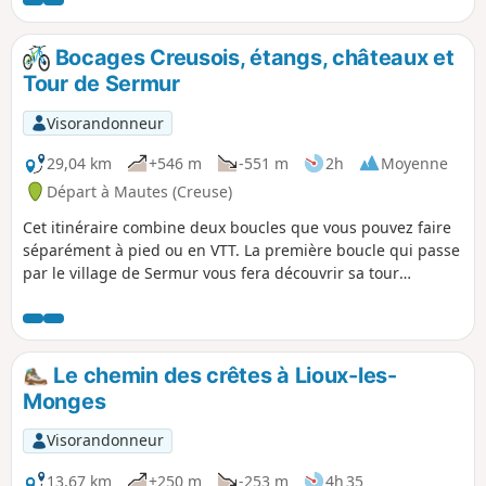
enchantement de couleurs ! C'est une promenade
champêtre, sans difficulté, à parcourir en famille. On y
découvre quelques étangs et deux jolis châteaux.
Bocages Creusois, étangs, châteaux et
Tour de Sermur
Visorandonneur
29,04 km
+546 m
-551 m
2h
Moyenne
Départ à Mautes (Creuse)
Cet itinéraire combine deux boucles que vous pouvez faire
séparément à pied ou en VTT. La première boucle qui passe
par le village de Sermur vous fera découvrir sa tour
médiévale et son point de vue à 360°. Cette boucle
emprunte partiellement un itinéraire balisé. La deuxième
boucle passe par Lupersat. Cet itinéraire est totalement
balisé, il emprunte le chemin des douaniers. Vous y
Le chemin des crêtes à Lioux-les-
traverserez quelques hameaux tout en pierre naturelle et
Monges
longerez quelques étangs (point de vue sur Lupersat).
Visorandonneur
13,67 km
+250 m
-253 m
4h 35