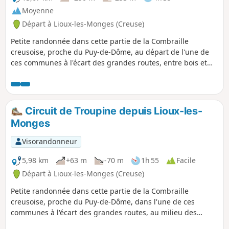
Moyenne
Départ à Lioux-les-Monges (Creuse)
Petite randonnée dans cette partie de la Combraille
creusoise, proche du Puy-de-Dôme, au départ de l'une de
ces communes à l'écart des grandes routes, entre bois et
prairies vallonnées. Vous pourrez profiter de jolies vues sur
les hauteurs creusoises, sur le massif du Sancy et la Chaîne
des Dômes.
Circuit de Troupine depuis Lioux-les-
Monges
Visorandonneur
5,98 km
+63 m
-70 m
1h 55
Facile
Départ à Lioux-les-Monges (Creuse)
Petite randonnée dans cette partie de la Combraille
creusoise, proche du Puy-de-Dôme, dans l'une de ces
communes à l'écart des grandes routes, au milieu des
prairies vallonnées.