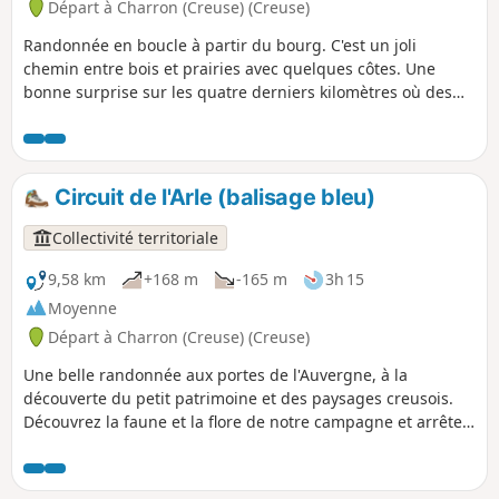
Départ à Charron (Creuse) (Creuse)
Randonnée en boucle à partir du bourg. C'est un joli
chemin entre bois et prairies avec quelques côtes. Une
bonne surprise sur les quatre derniers kilomètres où des
statues de bois ont été déposées le long du parcours.
Circuit de l'Arle (balisage bleu)
Collectivité territoriale
9,58 km
+168 m
-165 m
3h 15
Moyenne
Départ à Charron (Creuse) (Creuse)
Une belle randonnée aux portes de l'Auvergne, à la
découverte du petit patrimoine et des paysages creusois.
Découvrez la faune et la flore de notre campagne et arrêtez-
vous sur de jolis points de vue.