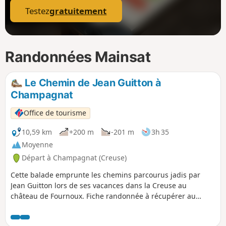
Testez
gratuitement
Randonnées Mainsat
Le Chemin de Jean Guitton à
Champagnat
Office de tourisme
10,59 km
+200 m
-201 m
3h 35
Moyenne
Départ à Champagnat (Creuse)
Cette balade emprunte les chemins parcourus jadis par
Jean Guitton lors de ses vacances dans la Creuse au
château de Fournoux. Fiche randonnée à récupérer au
bureau d'accueil touristique d'Auzances (Place du Marché).