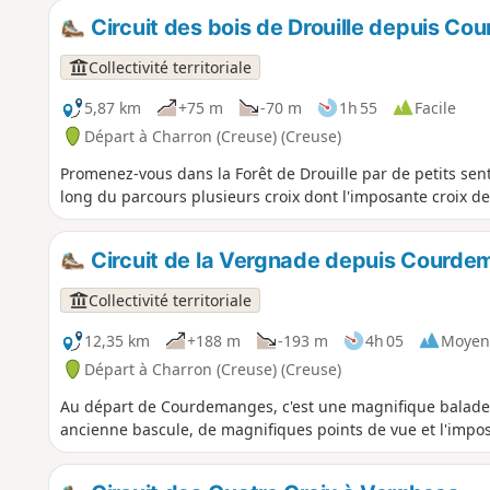
Circuit des bois de Drouille depuis Co
Collectivité territoriale
5,87 km
+75 m
-70 m
1h 55
Facile
Départ à Charron (Creuse) (Creuse)
Promenez-vous dans la Forêt de Drouille par de petits sent
long du parcours plusieurs croix dont l'imposante croix 
Circuit de la Vergnade depuis Courde
Collectivité territoriale
12,35 km
+188 m
-193 m
4h 05
Moyen
Départ à Charron (Creuse) (Creuse)
Au départ de Courdemanges, c'est une magnifique balade b
ancienne bascule, de magnifiques points de vue et l'impo