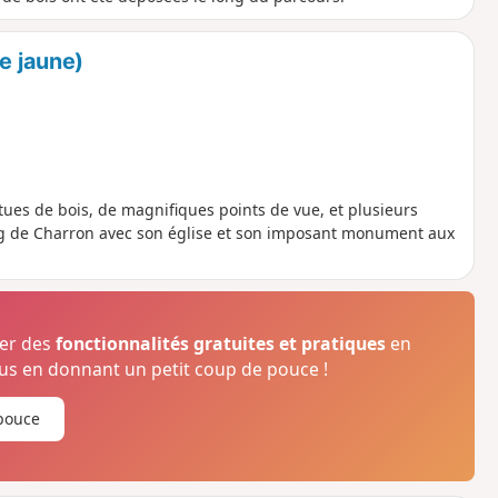
e jaune)
ues de bois, de magnifiques points de vue, et plusieurs
urg de Charron avec son église et son imposant monument aux
ser des
fonctionnalités gratuites et pratiques
en
s en donnant un petit coup de pouce !
pouce