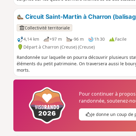
Circuit Saint-Martin à Charron (balisag
Collectivité territoriale
4,14 km
+97 m
-96 m
1h 30
Facile
Départ à Charron (Creuse) (Creuse)
Randonnée sur laquelle on pourra découvrir plusieurs stat
éléments du petit patrimoine. On traversera aussi le bo
morts.
Pour continuer à propo
randonnée, soutenez-nou
Je donne un coup de 