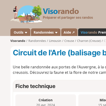
V
i
s
o
r
a
Outils
Randonnées
Aide ↗
Viso
rando
Pre
n
Visorando
Randonnées
Limousin
Creuse
Charron (Creuse)
C
d
o
Circuit de l'Arle (balisage 
Une belle randonnée aux portes de l'Auvergne, à la
creusois. Découvrez la faune et la flore de notre cam
Fiche technique
Création
Mis
20 avr. 2024
15 s