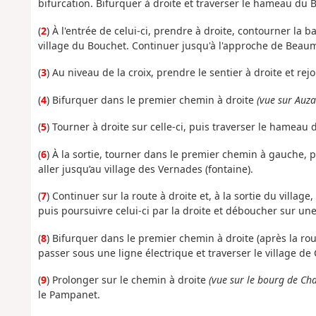
bifurcation. Bifurquer à droite et traverser le hameau du 
(
2
) À
l'entrée de celui-ci, prendre à droite, contourner la 
village du Bouchet. Continuer jusqu'à l'approche de Beau
(
3
)
Au niveau de la croix, prendre le sentier à droite et re
(
4
) Bifurquer dans le premier chemin à droite
(vue sur Auz
(
5
) Tourner à droite sur celle-ci, puis traverser le hamea
(
6
) À
la sortie, tourner dans le premier chemin à gauche, pu
aller jusqu’au village des Vernades (fontaine).
(
7
)
Continuer sur la route à droite et, à la sortie du villag
puis poursuivre celui-ci par la droite et déboucher sur une
(
8
) Bifurquer dans le premier chemin à droite (après la rout
passer sous une ligne électrique et traverser le village de 
(
9
) Prolonger sur le chemin à droite
(vue sur le bourg de Ch
le Pampanet.