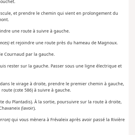
Bouchet.
bascule, et prendre le chemin qui vient en prolongement du
mont.
joindre une route à suivre à gauche.
ances)
et rejoindre une route près du hameau de Magnoux.
u de Cournaud par la gauche.
is rester sur la gauche. Passer sous une ligne électrique et
e, dans le virage à droite, prendre le premier chemin à gauche,
 route (cote 586) à suivre à gauche.
e du Plantadis). À la sortie, poursuivre sur la route à droite,
Chavaneix (lavoir).
arron)
qui vous mènera à Frévaleix après avoir passé la Rivière