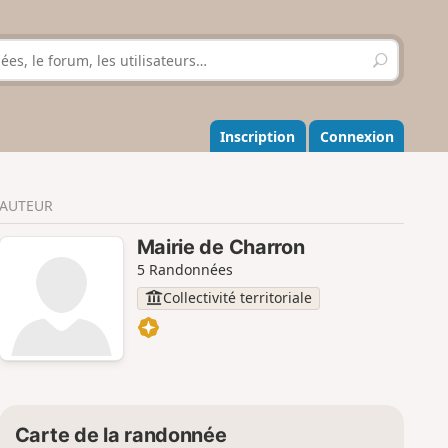
R
e
c
h
e
Inscription
Connexion
r
c
h
AUTEUR
e
r
Mairie de Charron
5 Randonnées
Collectivité territoriale
Carte de la randonnée