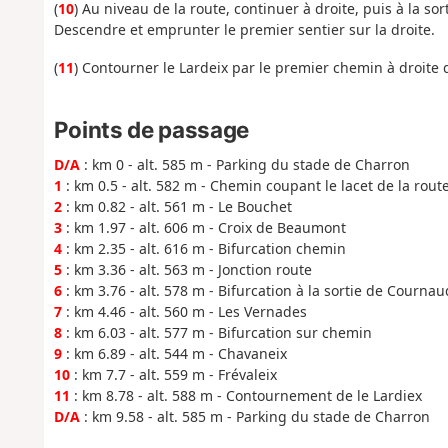
(
10
)
Au niveau de la route, continuer à droite, puis à la so
Descendre et emprunter le premier sentier sur la droite.
(
11
) Contourner le L
ardeix par le premier chemin à droite
Points de passage
D/A
: km 0 - alt. 585 m - Parking du stade de Charron
1
: km 0.5 - alt. 582 m - Chemin coupant le lacet de la rout
2
: km 0.82 - alt. 561 m - Le Bouchet
3
: km 1.97 - alt. 606 m - Croix de Beaumont
4
: km 2.35 - alt. 616 m - Bifurcation chemin
5
: km 3.36 - alt. 563 m - Jonction route
6
: km 3.76 - alt. 578 m - Bifurcation à la sortie de Cournau
7
: km 4.46 - alt. 560 m - Les Vernades
8
: km 6.03 - alt. 577 m - Bifurcation sur chemin
9
: km 6.89 - alt. 544 m - Chavaneix
10
: km 7.7 - alt. 559 m - Frévaleix
11
: km 8.78 - alt. 588 m - Contournement de le Lardiex
D/A
: km 9.58 - alt. 585 m - Parking du stade de Charron