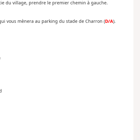
rtie du village, prendre le premier chemin à gauche.
 qui vous mènera au parking du stade de Charron (
D/A
).
e
d