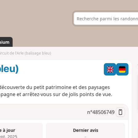
mium
ircuit de l'Arle (balisage bleu)
bleu)
 découverte du petit patrimoine et des paysages
pagne et arrêtez-vous sur de jolis points de vue.
n°
48506749
e à jour
Dernier avis
ept. 2025
–