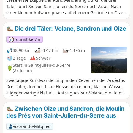
Diese erste Etappe der Rundwanderung durch die drei
Täler führt Sie von Saint-Julien-du-Serre nach Aizac. Nach
einer kleinen Aufwärmphase auf ebenem Gelände im Oize-
Tal entdecken Sie das Land der Kastanien in den Cevennen
der Ardèche! Sie durchqueren Weiler, die sich an
Die drei Täler: Volane, Sandron und Oize
Wegbiegungen schmiegen, und malerische Dörfer: Saint-
Andéol-de-Vals, Genestelle, Antraigues-sur-Volane, Aizac.
Touristiker/in
Mal im Talgrund, mal auf den Bergrücken ... oft im
Schatten.
38,90 km
+1 474 m
-1 476 m
2 Tage
Schwer
Start in Saint-Julien-du-Serre
(Ardèche)
Zweitägige Rundwanderung in den Cevennen der Ardèche.
Drei Täler, drei herrliche Flüsse mit reinem, klarem Wasser,
allgegenwärtige Natur ... Antraigues-sur-Volane, die Heimat
von Jean Ferrat, die steilen Hänge zwischen der Basse
Ardèche und dem Plateau de l'Ardèche, die tiefen Täler, die
Zwischen Oize und Sandron, die Moulin
jungen Vulkane der Ardèche und ... der Kastanienwald! All
des Prés von Saint-Julien-du-Serre aus
das etwa zehn Kilometer nördlich von Aubenas.
Visorando-Mitglied