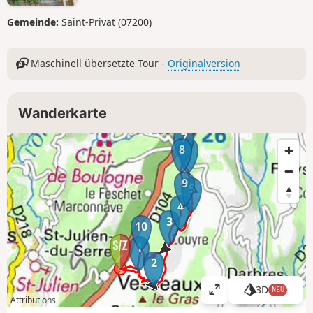
Gemeinde:
Saint-Privat (07200)
Maschinell übersetzte Tour -
Originalversion
Wanderkarte
7
8
6
9
5
4
3
10
1
2
3D
NEU
K
Attributions
a