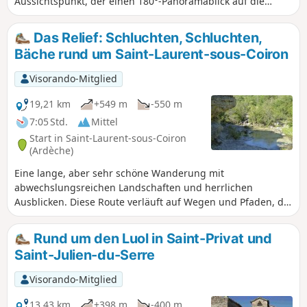
Aussichtspunkt, der einen 180°-Panoramablick auf die
Ebenen und die Berge der Ardèche bietet, von Villeneuve
de Berg bis zum Col de l'Escrinet (Cham du Cros, Rocher
Das Relief: Schluchten, Schluchten,
d'Abraham, Montagne Sainte-Marguerite, Mont Lozère).
Bäche rund um Saint-Laurent-sous-Coiron
Außerdem wird diese Wanderung durch pädagogische
Tafeln, die die geologische Geschichte und das Leben auf
Visorando-Mitglied
dem Coiron darstellen, aufgelockert.
19,21 km
+549 m
-550 m
7:05 Std.
Mittel
Start in Saint-Laurent-sous-Coiron
(Ardèche)
Eine lange, aber sehr schöne Wanderung mit
abwechslungsreichen Landschaften und herrlichen
Ausblicken. Diese Route verläuft auf Wegen und Pfaden, die
von Schluchten zu kleinen Furten und zahlreichen kleinen
Bächen führen, die überquert werden müssen. Beachten
Rund um den Luol in Saint-Privat und
Sie jedoch, dass einige Abschnitte der Route nicht markiert
Saint-Julien-du-Serre
sind und gute Kenntnisse in Kartografie und Orientierung
erfordern.
Visorando-Mitglied
13,43 km
+398 m
-400 m