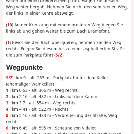
weiter auf einen breiteren Weg trifft. Folgen Sie diesem
Weg weiter bergab. Nehmen Sie nicht den sehr steilen Weg,
der links in einer Kehre abzweigt.
(
10
) An der Kreuzung mit einem breiteren Weg biegen Sie
links ab und gehen weiter bis zum Bach Bramefont.
(
1
) Bevor Sie den Bach überqueren, nehmen Sie den Weg
rechts. Folgen Sie diesem bis zu einer asphaltierten Straße,
die zum Parkplatz führt (
S/Z
).
Wegpunkte
S/Z
: km 0 - alt. 283 m - Parkplatz hinter dem Keller
(ehemaliger Weinkeller)
1
: km 0.63 - alt. 306 m - Weg rechts
2
: km 2.16 - alt. 482 m - Links auf dem Kamm
3
: km 3.7 - alt. 554 m - Weg rechts
4
: km 4.41 - alt. 522 m - Rechts
5
: km 5.16 - alt. 483 m - Verbreiterung der Straße, Weg
rechts
6
: km 6.49 - alt. 595 m - Scheune von Vidalet