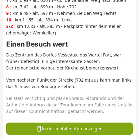
7
: km 6.99 - alt. 650 m - Col de Valaurie, Weg nach Süden
8
: km 7.42 - alt. 699 m - Höhe 702
9
: km 8.48 - alt. 597 m - Nehmen Sie den Weg rechts
10
: km 11.55 - alt. 334 m - Links
S/Z
: km 12.83 - alt. 283 m - Parkplatz hinter dem Keller
(ehemaliger Weinkeller)
Einen Besuch wert
Das Zentrum des Dorfes Vesseaux, das Viertel Fort, war
früher befestigt. Einige interessante Gassen.
Der romanische Vorbau der Kirche ist bemerkenswert.
Vom höchsten Punkt der Strecke (702 m) aus kann man links
das Schloss von Boulogne sehen.
Sei stets vorsichtig und plane voraus. Visorando und der
Autor / die Autorin dieser Tour können im Falle eines Unfalls
auf dieser Tour nicht haftbar gemacht werden.
In der mobilen App anzeigen