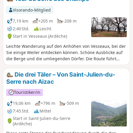
vorgeschlagene Route führt über Wege
oberhalb des rechten Ufers und bietet schöne
Visorando-Mitglied
Ausblicke auf die Felsen des Klettergebiets
Les Combasses.
7,19 km
+205 m
-208 m
2:40 Std.
Leicht
Start in Vesseaux (Ardèche)
Leichte Wanderung auf den Anhöhen von Vesseaux, bei der
Sie einige Weiler entdecken können. Schöne Ausblicke auf
die Berge und die umliegenden Dörfer. Die Route führt
durch schöne Kastanienhaine und Kirschbaumplantagen.
Am besten im Herbst, wenn sich die Kastanienbäume
Die drei Täler – Von Saint-Julien-du-
verfärben, oder im Frühling, wenn die Kirschbäume blühen.
Serre nach Aizac
Touristiker/in
19,06 km
+796 m
-509 m
7:45 Std.
Mittel
Start in Saint-Julien-du-Serre
(Ardèche)