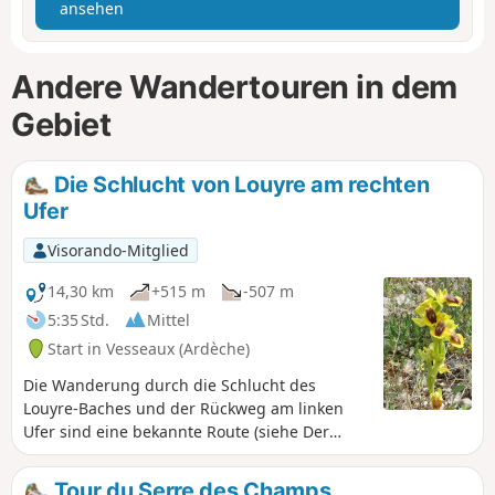
ansehen
Andere Wandertouren in dem
Gebiet
Die Schlucht von Louyre am rechten
Ufer
Visorando-Mitglied
14,30 km
+515 m
-507 m
5:35 Std.
Mittel
Start in Vesseaux (Ardèche)
Die Wanderung durch die Schlucht des
Louyre-Baches und der Rückweg am linken
Ufer sind eine bekannte Route (siehe Der
Canyon de la Louyre, von L'Échelette bis
L'Évent des Grenouillettes). Die hier
Tour du Serre des Champs