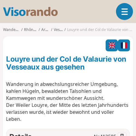
V
T
i
o
s
g
o
Wanderungen
Rhône-Alpes
Ardèche
Vesseaux
Louyre und der Col de Valaurie von Vesseaux aus gesehen
g
r
l
a
e
n
n
d
Louyre und der Col de Valaurie von
a
o
v
Vesseaux aus gesehen
i
g
Wanderung in abwechslungsreicher Umgebung,
a
kahlen Hügeln, bewaldeten Talsohlen und
t
i
Kammwegen mit wunderschöner Aussicht.
o
Der Weiler Louyre, der Mitte des letzten Jahrhunderts
n
verlassen wurde, ist wieder bewohnt und voller
Leben.