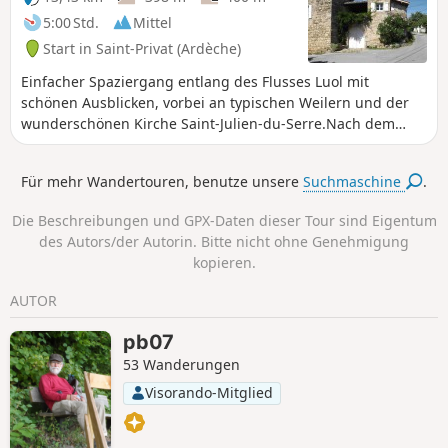
5:00 Std.
Mittel
Start in Saint-Privat (Ardèche)
Einfacher Spaziergang entlang des Flusses Luol mit
schönen Ausblicken, vorbei an typischen Weilern und der
wunderschönen Kirche Saint-Julien-du-Serre.Nach dem
Wegweiser „Houme” ist das Ende der Strecke sehr
angenehm und originell, da man einen schattigen, von
Für mehr Wandertouren, benutze unsere
Suchmaschine
.
Buchsbäumen gesäumten Weg bis zur Croix des Lépreux
nimmt und dann zwischen Kanälen und dem Fluss Ardèche
Die Beschreibungen und GPX-Daten dieser Tour sind Eigentum
entlangwandert.
des Autors/der Autorin. Bitte nicht ohne Genehmigung
kopieren.
AUTOR
pb07
53 Wanderungen
Visorando-Mitglied