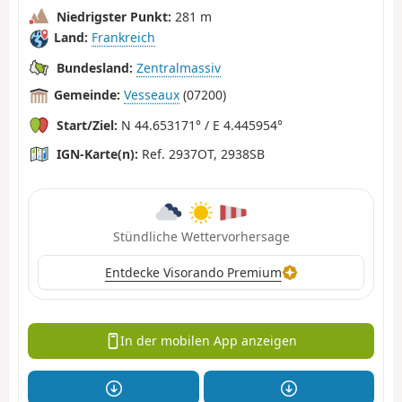
Niedrigster Punkt:
281 m
Land:
Frankreich
Bundesland:
Zentralmassiv
Gemeinde:
Vesseaux
(07200)
Start/Ziel:
N 44.653171° / E 4.445954°
IGN-Karte(n):
Ref. 2937OT, 2938SB
Stündliche Wettervorhersage
Entdecke Visorando Premium
In der mobilen App anzeigen