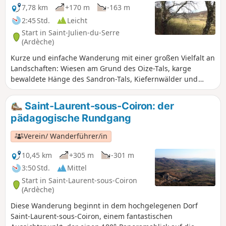
7,78 km
+170 m
-163 m
2:45 Std.
Leicht
Start in Saint-Julien-du-Serre
(Ardèche)
Kurze und einfache Wanderung mit einer großen Vielfalt an
Landschaften: Wiesen am Grund des Oize-Tals, karge
bewaldete Hänge des Sandron-Tals, Kiefernwälder und
Sandsteinfelsen in Richtung Champestève oder
Fromenteyrol.
Saint-Laurent-sous-Coiron: der
pädagogische Rundgang
Verein/ Wanderführer/in
10,45 km
+305 m
-301 m
3:50 Std.
Mittel
Start in Saint-Laurent-sous-Coiron
(Ardèche)
Diese Wanderung beginnt in dem hochgelegenen Dorf
Saint-Laurent-sous-Coiron, einem fantastischen