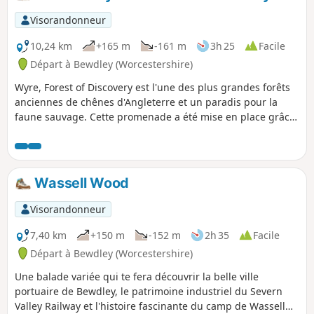
Visorandonneur
10,24 km
+165 m
-161 m
3h 25
Facile
Départ à Bewdley (Worcestershire)
Wyre, Forest of Discovery est l'une des plus grandes forêts
anciennes de chênes d'Angleterre et un paradis pour la
faune sauvage. Cette promenade a été mise en place grâce
à un partenariat entre la Commission forestière et le
Conseil du comté du Worcestershire. Suivez le logo « Wyre
butterfly » depuis le panneau d'affichage du parking Dog
Lane à Bewdley pour une promenade qui vous fera sortir
Wassell Wood
des sentiers battus.
Visorandonneur
7,40 km
+150 m
-152 m
2h 35
Facile
Départ à Bewdley (Worcestershire)
Une balade variée qui te fera découvrir la belle ville
portuaire de Bewdley, le patrimoine industriel du Severn
Valley Railway et l'histoire fascinante du camp de Wassell