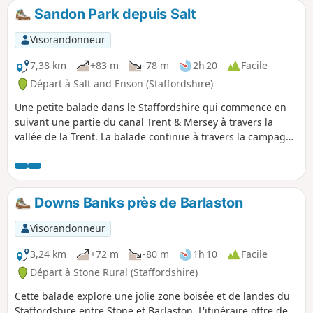
Sandon Park depuis Salt
Visorandonneur
7,38 km
+83 m
-78 m
2h 20
Facile
Départ à Salt and Enson (Staffordshire)
Une petite balade dans le Staffordshire qui commence en
suivant une partie du canal Trent & Mersey à travers la
vallée de la Trent. La balade continue à travers la campagne
agréable du Staffordshire et le magnifique parc de Sandon
Hall.
Downs Banks près de Barlaston
Visorandonneur
3,24 km
+72 m
-80 m
1h 10
Facile
Départ à Stone Rural (Staffordshire)
Cette balade explore une jolie zone boisée et de landes du
Staffordshire entre Stone et Barlaston. L'itinéraire offre de