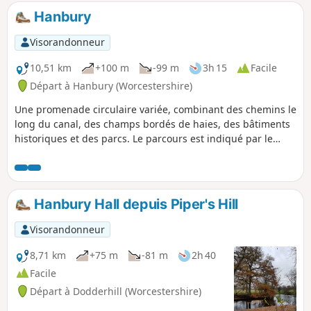
Hanbury
Visorandonneur
10,51 km
+100 m
-99 m
3h 15
Facile
Départ à Hanbury (Worcestershire)
Une promenade circulaire variée, combinant des chemins le
long du canal, des champs bordés de haies, des bâtiments
historiques et des parcs. Le parcours est indiqué par le
symbole « lock gates » (portails).
Hanbury Hall depuis Piper's Hill
Visorandonneur
8,71 km
+75 m
-81 m
2h 40
Facile
Départ à Dodderhill (Worcestershire)