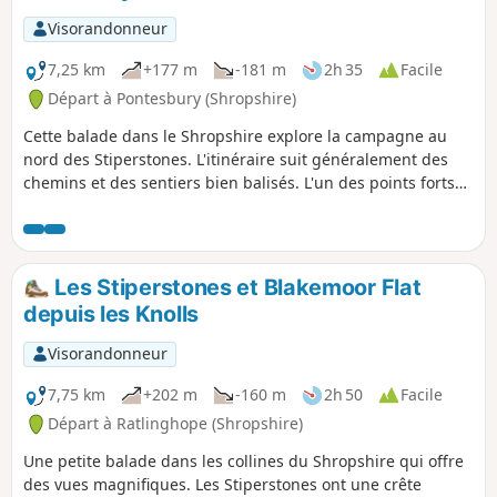
Visorandonneur
7,25 km
+177 m
-181 m
2h 35
Facile
Départ à Pontesbury (Shropshire)
Cette balade dans le Shropshire explore la campagne au
nord des Stiperstones. L'itinéraire suit généralement des
chemins et des sentiers bien balisés. L'un des points forts
de la balade est la région connue sous le nom de Hollies,
qui abrite certains des plus vieux houx du Royaume-Uni,
dont certains ont plus de 400 ans.
Les Stiperstones et Blakemoor Flat
depuis les Knolls
Visorandonneur
7,75 km
+202 m
-160 m
2h 50
Facile
Départ à Ratlinghope (Shropshire)
Une petite balade dans les collines du Shropshire qui offre
des vues magnifiques. Les Stiperstones ont une crête