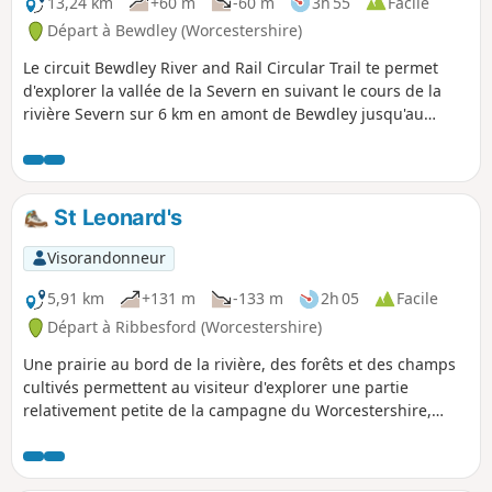
13,24 km
+60 m
-60 m
3h 55
Facile
Départ à Bewdley (Worcestershire)
Le circuit Bewdley River and Rail Circular Trail te permet
d'explorer la vallée de la Severn en suivant le cours de la
rivière Severn sur 6 km en amont de Bewdley jusqu'au
village caché d'Upper Arley. Le retour te permet de revenir à
Bewdley, soit à pied en longeant la rive opposée de la
rivière, soit à bord du train à vapeur historique Severn
Valley Railway. (Des frais s'appliquent, renseigne-toi auprès
St Leonard's
de SVR pour connaître les horaires et les tarifs.)
Visorandonneur
5,91 km
+131 m
-133 m
2h 05
Facile
Départ à Ribbesford (Worcestershire)
Une prairie au bord de la rivière, des forêts et des champs
cultivés permettent au visiteur d'explorer une partie
relativement petite de la campagne du Worcestershire,
mais cette petite région est chargée d'histoire et offre une
vue magnifique sur la vallée de la Severn.