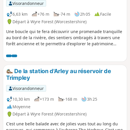
Visorandonneur
6,63 km
+76 m
-74 m
2h 05
Facile
Départ à Wyre Forest (Worcestershire)
Une boucle qui te fera découvrir une promenade tranquille
au bord de la rivière, des sentiers ombragés à travers une
forêt ancienne et te permettra d'explorer le patrimoine
industriel britannique avec le pont Victoria et le chemin de
fer à vapeur de la vallée de la Severn.
De la station d'Arley au réservoir de
Trimpley
Visorandonneur
10,30 km
+173 m
-168 m
3h 25
Moyenne
Départ à Wyre Forest (Worcestershire)
C'est une belle balade avec de jolies vues tout au long du
parcours, qui commence à l'auberge The Harbour. C'est une