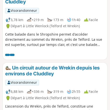
Cluddley
p
Visorandonneur
3,78 km
+219 m
-173 m
1h 40
Facile
Départ à Little Wenlock (Telford et Wrekin)
Cette balade dans le Shropshire permet d'accéder
directement au sommet du Wrekin, près de Telford. La vue
est superbe, surtout par temps clair, et c'est une balade
parfaite pour une demi-journée.
Un circuit autour de Wrekin depuis les
environs de Cluddley
Visorandonneur
6,88 km
+336 m
-319 m
2h 55
Facile
Départ à Little Wenlock (Telford et Wrekin)
L'ascension du Wrekin, près de Telford, constitue une