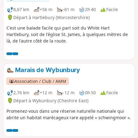
8,67 km
+56 m
-61 m
2h 40
Facile
Départ à Hartlebury (Worcestershire)
C'est une balade facile qui part soit du White Hart
Hartlebury, soit de l'église St. James, à quelques mètres de
là, de l'autre côté de la route.
Marais de Wybunbury
Association / Club / AMM
2,76 km
+12 m
-12 m
0h 50
Facile
Départ à Wybunbury (Cheshire East)
Promenez-vous dans une réserve naturelle nationale qui
abrite un habitat marécageux rare appelé « schwingmoor ».