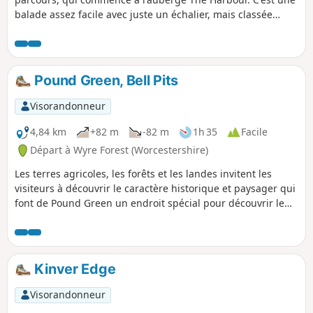
balade assez facile avec juste un échalier, mais classée
comme moyenne à cause des 100 premiers mètres un peu
raides. La balade fait environ 10 km dans la forêt de Wyre et
passe par la gare d'Arley, la forêt de Wyre, le pont Victoria,
la voie ferrée de la vallée de la Severn, puis traverse la
Pound Green, Bell Pits
Severn par une passerelle et le réservoir de Trimpley.
Visorandonneur
4,84 km
+82 m
-82 m
1h 35
Facile
Départ à Wyre Forest (Worcestershire)
Les terres agricoles, les forêts et les landes invitent les
visiteurs à découvrir le caractère historique et paysager qui
font de Pound Green un endroit spécial pour découvrir le
charme rural du Worcestershire.
Kinver Edge
Visorandonneur