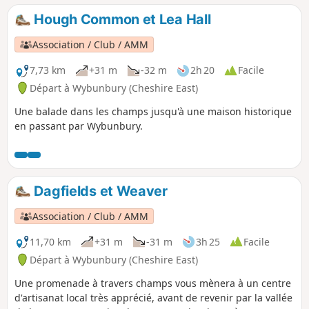
Hough Common et Lea Hall
Association / Club / AMM
7,73 km
+31 m
-32 m
2h 20
Facile
Départ à Wybunbury (Cheshire East)
Une balade dans les champs jusqu'à une maison historique
en passant par Wybunbury.
Dagfields et Weaver
Association / Club / AMM
11,70 km
+31 m
-31 m
3h 25
Facile
Départ à Wybunbury (Cheshire East)
Une promenade à travers champs vous mènera à un centre
d'artisanat local très apprécié, avant de revenir par la vallée