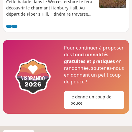
Cette balade dans le Worcestershire te fera
découvrir le charmant Hanbury Hall. Au
départ de Piper's Hill, l'itinéraire traverse
une campagne typique du Worcestershire.
C'est une balade facile, avec très peu de
dénivelé. Elle est aussi parfaite pour ceux
qui veulent s'initier à l'utilisation d'une
boussole.
Pour continuer à proposer
des
fonctionnalités
gratuites et pratiques
en
randonnée, soutenez-nous
en donnant un petit coup
de pouce !
Je donne un coup de
pouce