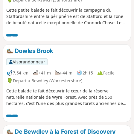
Cette petite balade te fait découvrir la campagne du
Staffordshire entre la périphérie est de Stafford et la zone
de beauté naturelle exceptionnelle de Cannock Chase. Le
parcours offre des vues sur Cannock Chase et te permet
d'explorer les villages de Walton-on-the-Hill et Brocton.
Dowles Brook
Visorandonneur
7,54 km
+41 m
-44 m
2h 15
Facile
Départ à Bewdley (Worcestershire)
Cette balade te fait découvrir le cœur de la réserve
naturelle nationale de Wyre Forest. Avec près de 550
hectares, c'est l'une des plus grandes forêts anciennes de
chênes d'Angleterre.
De Bewdley à la Forest of Discovery