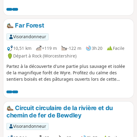
Wood. Une occasion de profiter de la nature, des paysages
et de l'histoire à deux pas de la ville géorgienne de
Bewdley.
Far Forest
Visorandonneur
10,51 km
+119 m
-122 m
3h 20
Facile
Départ à Rock (Worcestershire)
Partez à la découverte d'une partie plus sauvage et isolée
de la magnifique forêt de Wyre. Profitez du calme des
sentiers boisés et des pâturages ouverts lors de cette
randonnée de 10 km à travers une partie cachée du
Worcestershire.
Circuit circulaire de la rivière et du
chemin de fer de Bewdley
Visorandonneur