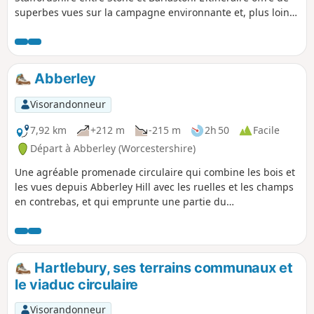
superbes vues sur la campagne environnante et, plus loin,
sur le Shropshire voisin.
Abberley
Visorandonneur
7,92 km
+212 m
-215 m
2h 50
Facile
Départ à Abberley (Worcestershire)
Une agréable promenade circulaire qui combine les bois et
les vues depuis Abberley Hill avec les ruelles et les champs
en contrebas, et qui emprunte une partie du
Worcestershire Way. La promenade est indiquée par le
balisage « Abberley Clock Tower ».
Hartlebury, ses terrains communaux et
le viaduc circulaire
Visorandonneur