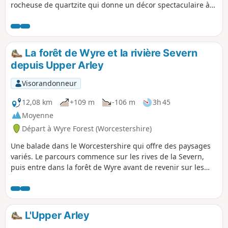
rocheuse de quartzite qui donne un décor spectaculaire à
la balade.
La forêt de Wyre et la rivière Severn
depuis Upper Arley
Visorandonneur
12,08 km
+109 m
-106 m
3h 45
Moyenne
Départ à Wyre Forest (Worcestershire)
Une balade dans le Worcestershire qui offre des paysages
variés. Le parcours commence sur les rives de la Severn,
puis entre dans la forêt de Wyre avant de revenir sur les
berges de la rivière pour un retour facile jusqu'au point de
départ. Cette balade dans la campagne du Worcestershire
offre une grande variété de paysages, de la forêt de Wyre
aux rives de la Severn.
L'Upper Arley