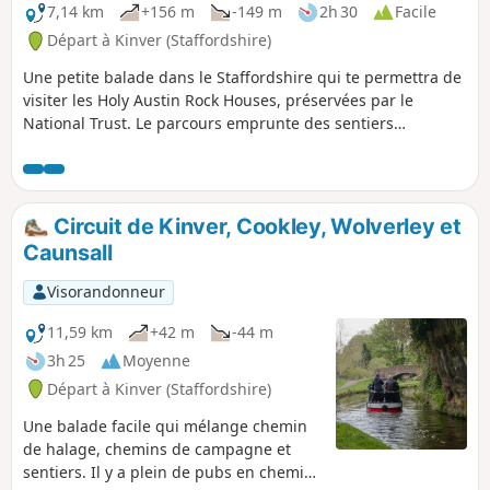
7,14 km
+156 m
-149 m
2h 30
Facile
Départ à Kinver (Staffordshire)
Une petite balade dans le Staffordshire qui te permettra de
visiter les Holy Austin Rock Houses, préservées par le
National Trust. Le parcours emprunte des sentiers
généralement bien balisés, mais il est utile d'avoir un bon
sens de l'orientation dans cette région.
Circuit de Kinver, Cookley, Wolverley et
Caunsall
Visorandonneur
11,59 km
+42 m
-44 m
3h 25
Moyenne
Départ à Kinver (Staffordshire)
Une balade facile qui mélange chemin
de halage, chemins de campagne et
sentiers. Il y a plein de pubs en chemin,