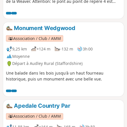
de la Weaver. Attention: le pont au point de repère 4 est
fermé. Sa réouverture n'est pas prévue avant 2023. Pour
l'instant, nous te conseillons de faire cette balade comme
un aller-retour et pas comme une boucle jusqu'à ce qu'une
alternative soit trouvée.
Monument Wedgwood
Association / Club / AMM
9,25 km
+124 m
-132 m
3h 00
Moyenne
Départ à Audley Rural (Staffordshire)
Une balade dans les bois jusqu'à un haut fourneau
historique, puis un monument avec une belle vue.
Apedale Country Par
Association / Club / AMM
11,88 km
+164 m
-168 m
3h 50