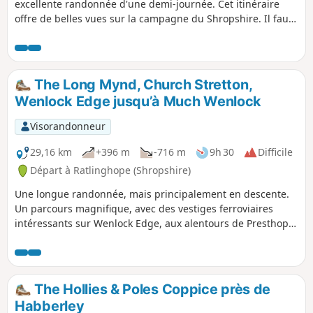
excellente randonnée d'une demi-journée. Cet itinéraire
offre de belles vues sur la campagne du Shropshire. Il faut
noter qu'il y a deux sections courtes mais raides pour
atteindre la crête principale, mais la vue est exceptionnelle
par temps clair et vaut bien l'effort.
The Long Mynd, Church Stretton,
Wenlock Edge jusqu’à Much Wenlock
Visorandonneur
29,16 km
+396 m
-716 m
9h 30
Difficile
Départ à Ratlinghope (Shropshire)
Une longue randonnée, mais principalement en descente.
Un parcours magnifique, avec des vestiges ferroviaires
intéressants sur Wenlock Edge, aux alentours de Presthope.
Il suit en grande partie le sentier Jack Mytton Way. Pour
réduire les montées, empruntez la variante est, juste au
sud de Church Stretton.
The Hollies & Poles Coppice près de
Habberley