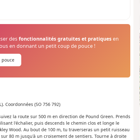
oser des
fonctionnalités gratuites et pratiques
en
us en donnant un petit coup de pouce !
e pouce
LL). Coordonnées (SO 756 792)
uivez la route sur 500 m en direction de Pound Green. Prends
isant l'échalier, puis descends le chemin clos et longe le
kley Wood. Au bout de 100 m, tu traverseras un petit ruisseau
sur 80 m jusqu'à un croisement de sentiers. Tourne à droite