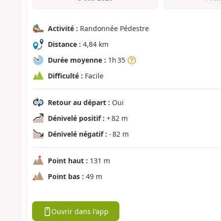
Activité :
Randonnée Pédestre
Distance :
4,84 km
Durée moyenne :
1h 35
Difficulté :
Facile
Retour au départ :
Oui
Dénivelé positif :
+ 82 m
Dénivelé négatif :
- 82 m
Point haut :
131 m
Point bas :
49 m
Ouvrir dans l'app