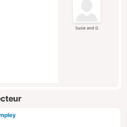
Susie and G
ecteur
impley