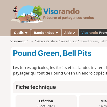
V
i
s
o
r
a
Outils
Randonnées
Aide ↗
Viso
rando
Pre
n
Visorando
•••
Worcestershire
Wyre Forest
Pound Green, Bell P
d
o
Pound Green, Bell Pits
Les terres agricoles, les forêts et les landes invitent
paysager qui font de Pound Green un endroit spécia
Fiche technique
Création
Mis
8 oct. 2020
14 m