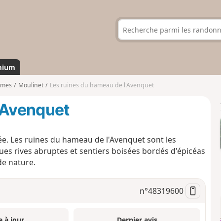
mium
imes
Moulinet
Les ruines du hameau de l'Avenquet
'Avenquet
ée. Les ruines du hameau de l'Avenquet sont les
ues rives abruptes et sentiers boisées bordés d'épicéas
de nature.
n°
48319600
e à jour
Dernier avis