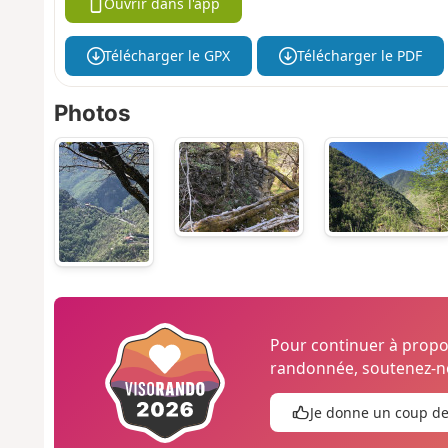
Ouvrir dans l'app
Télécharger le GPX
Télécharger le PDF
Photos
Pour continuer à prop
randonnée, soutenez-no
Je donne un coup d