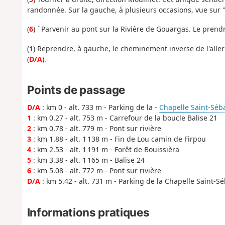
randonnée. Sur la gauche, à plusieurs occasions, vue sur "
(
6
) ¨Parvenir au pont sur la Rivière de Gouargas. Le prendre 
(
1
) Reprendre, à gauche, le cheminement inverse de l'aller
(
D/A
).
Points de passage
D/A
: km 0 - alt. 733 m - Parking de la -
Chapelle Saint-Séba
1
: km 0.27 - alt. 753 m - Carrefour de la boucle Balise 21
2
: km 0.78 - alt. 779 m - Pont sur rivière
3
: km 1.88 - alt. 1 138 m - Fin de Lou camin de Firpou
4
: km 2.53 - alt. 1 191 m - Forêt de Bouissièra
5
: km 3.38 - alt. 1 165 m - Balise 24
6
: km 5.08 - alt. 772 m - Pont sur rivière
D/A
: km 5.42 - alt. 731 m - Parking de la Chapelle Saint-S
Informations pratiques