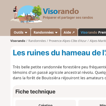
V
i
s
o
r
a
Outils
Randonnées
Aide ↗
Viso
rando
Pre
n
Visorando
Randonnées
Provence-Alpes-Côte d'Azur
Alpes-Marit
d
o
Les ruines du hameau de l
Très belle petite randonnée forestière peu fréquent
témoins d'un passé agricole ancestral révolu. Quelq
dans la forêt de Bouissièra réjouiront les amateurs 
Fiche technique
Création
Mis