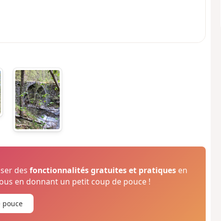
oser des
fonctionnalités gratuites et pratiques
en
us en donnant un petit coup de pouce !
e pouce