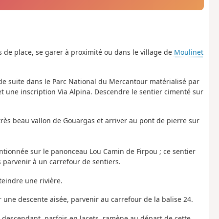
as de place, se garer à proximité ou dans le village de
Moulinet
 de suite dans le Parc National du Mercantour matérialisé par
et une inscription Via Alpina. Descendre le sentier cimenté sur
 très beau vallon de Gouargas et arriver au pont de pierre sur
mentionnée sur le panonceau Lou Camin de Firpou ; ce sentier
s parvenir à un carrefour de sentiers.
teindre une rivière.
ar une descente aisée, parvenir au carrefour de la balise 24.
er descendant, parfois en lacets, ramène au départ de cette