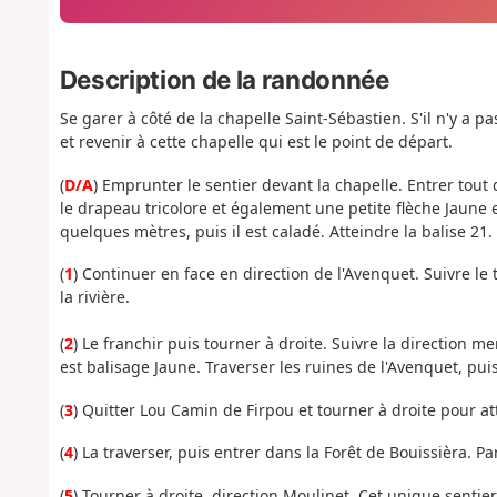
Description de la randonnée
Se garer à côté de la chapelle Saint-Sébastien. S'il n'y a p
et revenir à cette chapelle qui est le point de départ.
(
D/A
) Emprunter le sentier devant la chapelle. Entrer tout
le drapeau tricolore et également une petite flèche Jaune 
quelques mètres, puis il est caladé. Atteindre la balise 21.
(
1
) Continuer en face en direction de l'Avenquet. Suivre le
la rivière.
(
2
) Le franchir puis tourner à droite. Suivre la direction 
est balisage Jaune. Traverser les ruines de l'Avenquet, pui
(
3
) Quitter Lou Camin de Firpou et tourner à droite pour at
(
4
) La traverser, puis entrer dans la Forêt de Bouissièra. P
(
5
) Tourner à droite, direction Moulinet. Cet unique senti