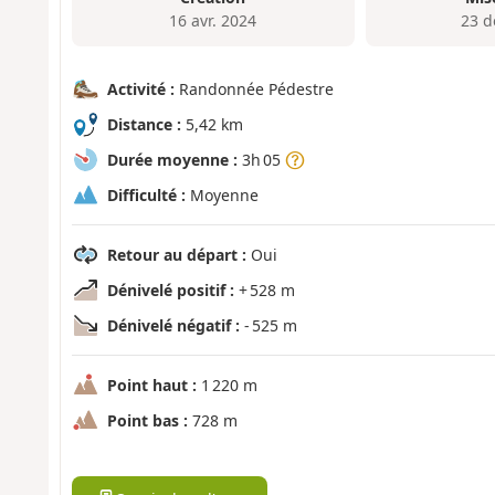
16 avr. 2024
23 d
Activité :
Randonnée Pédestre
Distance :
5,42 km
Durée moyenne :
3h 05
Difficulté :
Moyenne
Retour au départ :
Oui
Dénivelé positif :
+ 528 m
Dénivelé négatif :
- 525 m
Point haut :
1 220 m
Point bas :
728 m