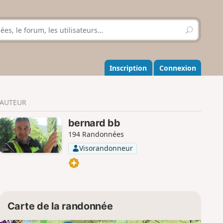
R
e
c
h
e
Inscription
Connexion
r
c
h
AUTEUR
e
r
bernard bb
194 Randonnées
Visorandonneur
Carte de la randonnée