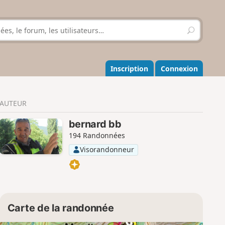
R
e
c
h
e
Inscription
Connexion
r
c
h
AUTEUR
e
r
bernard bb
194 Randonnées
Visorandonneur
Carte de la randonnée