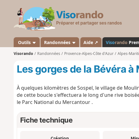
V
i
s
o
r
a
Outils
Randonnées
Aide ↗
Viso
rando
Pre
n
Visorando
Randonnées
Provence-Alpes-Côte d'Azur
Alpes-Marit
d
o
Les gorges de la Bévéra à
À quelques kilomètres de Sospel, le village de Moul
de cette boucle s'effectuera le long d'une rive bois
le Parc National du Mercantour .
Fiche technique
Création
Mis