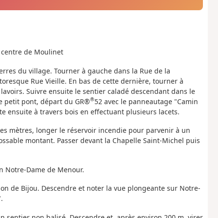
u centre de Moulinet
ierres du village. Tourner à gauche dans la Rue de la
oresque Rue Vieille. En bas de cette dernière, tourner à
lavoirs. Suivre ensuite le sentier caladé descendant dans le
®
e petit pont, départ du GR®
52 avec le panneautage "Camin
te ensuite à travers bois en effectuant plusieurs lacets.
ues mètres, longer le réservoir incendie pour parvenir à un
rrossable montant. Passer devant la Chapelle Saint-Michel puis
tion Notre-Dame de Menour.
ction de Bijou. Descendre et noter la vue plongeante sur Notre-
.
 un sentier non balisé. Descendre et, après environ 200 m, virer