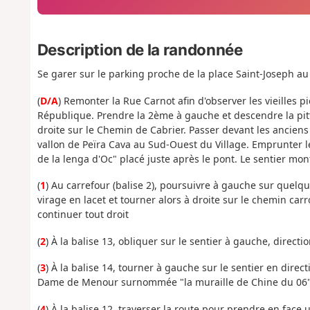
Description de la randonnée
Se garer sur le parking proche de la place Saint-Joseph a
(
D/A
) Remonter la Rue Carnot afin d'observer les vieilles p
République. Prendre la 2ème à gauche et descendre la pitt
droite sur le Chemin de Cabrier. Passer devant les anciens 
vallon de Peïra Cava au Sud-Ouest du Village. Emprunter l
de la lenga d'Oc" placé juste après le pont. Le sentier mon
(
1
) Au carrefour (balise 2), poursuivre à gauche sur quelq
virage en lacet et tourner alors à droite sur le chemin ca
continuer tout droit
(
2
) À la balise 13, obliquer sur le sentier à gauche, direc
(
3
) À la balise 14, tourner à gauche sur le sentier en dire
Dame de Menour surnommée "la muraille de Chine du 06"
(
4
) À la balise 12, traverser la route pour prendre en face