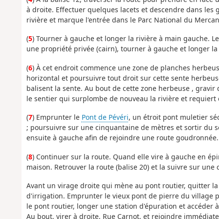
à droite. Effectuer quelques lacets et descendre dans les 
rivière et marque l'entrée dans le Parc National du Mercan
(
5
) Tourner à gauche et longer la rivière à main gauche. L
une propriété privée (cairn), tourner à gauche et longer la 
(
6
) À cet endroit commence une zone de planches herbeuse
horizontal et poursuivre tout droit sur cette sente herbeuse
balisent la sente. Au bout de cette zone herbeuse , gravir
le sentier qui surplombe de nouveau la rivière et requiert 
(
7
) Emprunter le
Pont de Pévéri
, un étroit pont muletier sé
; poursuivre sur une cinquantaine de mètres et sortir du se
ensuite à gauche afin de rejoindre une route goudronnée. S
(
8
) Continuer sur la route. Quand elle vire à gauche en épin
maison. Retrouver la route (balise 20) et la suivre sur une
Avant un virage droite qui mène au pont routier, quitter la
d'irrigation. Emprunter le vieux pont de pierre du village p
le pont routier, longer une station d'épuration et accéder à
Au bout, virer à droite, Rue Carnot, et rejoindre immédiat