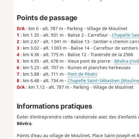
Points de passage
D/A
: km 0 - alt. 787 m - Parking - Village de Moulinet
1
: km 1.35 - alt. 931 m - Balise 2 - Carrefour -
Chapelle Sai
2
: km 2.67 - alt. 1 041 m - Balise 13 - Sentier x chemin car
3
: km 3.02 - alt. 1 003 m - Balise 14 - Carrefour de sentiers
4
: km 4.36 - alt. 775 m - Balise 12 - Traversée de la 2566
5
: km 4.95 - alt. 678 m - Vieux pont de pierre -
Bévéra (rivi
6
: km 5.23 - alt. 707 m - Ruines et planches herbeuses
7
: km 5.88 - alt. 711 m -
Pont de Pévéri
8
: km 6.48 - alt. 734 m -
Chapelle Saint-Sébastien (Mouline
D/A
: km 7.12 - alt. 787 m - Parking - Village de Moulinet
Informations pratiques
Éviter d'entreprendre cette randonnée avec des d'enfants 
Bévéra.
Points d'eau au village de Moulinet, Place Saint-Joseph et 