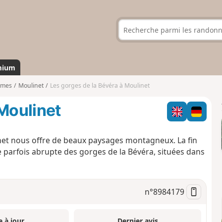
mium
imes
Moulinet
Les gorges de la Bévéra à Moulinet
 Moulinet
inet nous offre de beaux paysages montagneux. La fin
ée parfois abrupte des gorges de la Bévéra, situées dans
n°
8984179
e à jour
Dernier avis