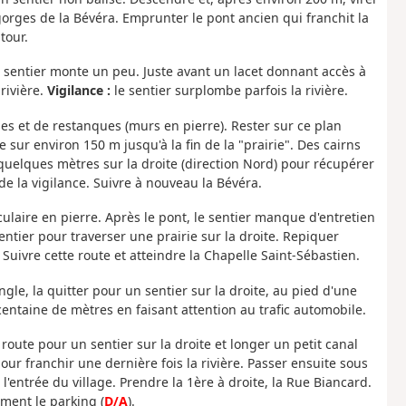
gorges de la Bévéra. Emprunter le pont ancien qui franchit la
tour.
e sentier monte un peu. Juste avant un lacet donnant accès à
rivière.
Vigilance :
le sentier surplombe parfois la rivière.
s et de restanques (murs en pierre). Rester sur ce plan
 sur environ 150 m jusqu'à la fin de la "prairie". Des cairns
 quelques mètres sur la droite (direction Nord) pour récupérer
de la vigilance. Suivre à nouveau la Bévéra.
culaire en pierre. Après le pont, le sentier manque d'entretien
ntier pour traverser une prairie sur la droite. Repiquer
uivre cette route et atteindre la Chapelle Saint-Sébastien.
gle, la quitter pour un sentier sur la droite, au pied d'une
 centaine de mètres en faisant attention au trafic automobile.
 route pour un sentier sur la droite et longer un petit canal
our franchir une dernière fois la rivière. Passer ensuite sous
 l'entrée du village. Prendre la 1ère à droite, la Rue Biancard.
ement le parking (
D/A
).