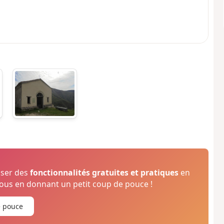
oser des
fonctionnalités gratuites et pratiques
en
us en donnant un petit coup de pouce !
e pouce