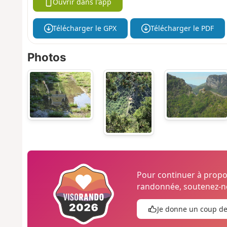
Ouvrir dans l'app
Télécharger le GPX
Télécharger le PDF
Photos
Pour continuer à prop
randonnée, soutenez-no
Je donne un coup d