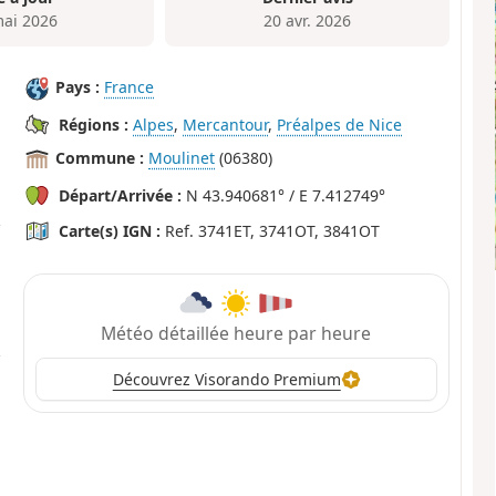
mai 2026
20 avr. 2026
Pays :
France
Régions :
Alpes
,
Mercantour
,
Préalpes de Nice
Commune :
Moulinet
(06380)
Départ/Arrivée :
N 43.940681° / E 7.412749°
Carte(s) IGN :
Ref. 3741ET, 3741OT, 3841OT
Météo détaillée heure par heure
Découvrez Visorando Premium