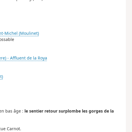
nt-Michel (Moulinet)
rossable
ère) - Affluent de la Roya
t)
en bas âge :
le sentier retour surplombe les gorges de la
Rue Carnot.