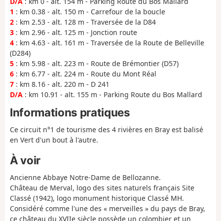
D/A
: km 0 - alt. 154 m - Parking Route du Bos Mallard
1
: km 0.38 - alt. 150 m - Carrefour de la boucle
2
: km 2.53 - alt. 128 m - Traversée de la D84
3
: km 2.96 - alt. 125 m - Jonction route
4
: km 4.63 - alt. 161 m - Traversée de la Route de Belleville
(D284)
5
: km 5.98 - alt. 223 m - Route de Brémontier (D57)
6
: km 6.77 - alt. 224 m - Route du Mont Réal
7
: km 8.16 - alt. 220 m - D 241
D/A
: km 10.91 - alt. 155 m - Parking Route du Bos Mallard
Informations pratiques
Ce circuit n°1 de tourisme des 4 rivières en Bray est balisé
en Vert d'un bout à l'autre.
À voir
Ancienne Abbaye Notre-Dame de Bellozanne.
Château de Merval, logo des sites naturels français Site
Classé (1942), logo monument historique Classé MH.
Considéré comme l'une des « merveilles » du pays de Bray,
ce château du XVIIe siècle possède un colombier et un