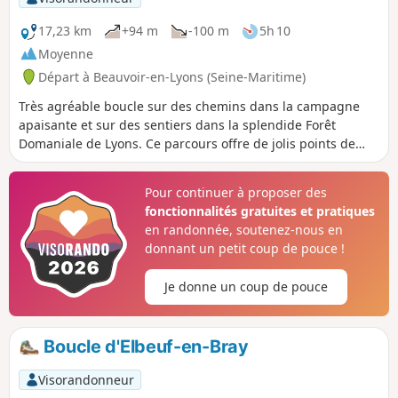
17,23 km
+94 m
-100 m
5h 10
Moyenne
Départ à Beauvoir-en-Lyons (Seine-Maritime)
Très agréable boucle sur des chemins dans la campagne
apaisante et sur des sentiers dans la splendide Forêt
Domaniale de Lyons. Ce parcours offre de jolis points de
vue sur le Pays de Bray à La Mistaquerie. Le panorama au
départ de Beauvoir-en-Lyons est incontournable.
Pour continuer à proposer des
fonctionnalités gratuites et pratiques
en randonnée, soutenez-nous en
donnant un petit coup de pouce !
Je donne un coup de pouce
Boucle d'Elbeuf-en-Bray
Visorandonneur