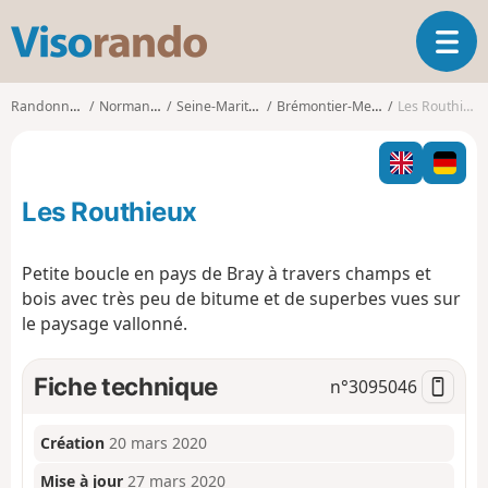
V
O
i
u
s
v
o
Randonnées
Normandie
Seine-Maritime
Brémontier-Merval
Les Routhieux
r
r
i
a
r
n
l
d
Les Routhieux
a
o
n
a
Petite boucle en pays de Bray à travers champs et
v
bois avec très peu de bitume et de superbes vues sur
i
le paysage vallonné.
g
a
t
Fiche technique
n°
3095046
i
o
n
Création
20 mars 2020
Mise à jour
27 mars 2020