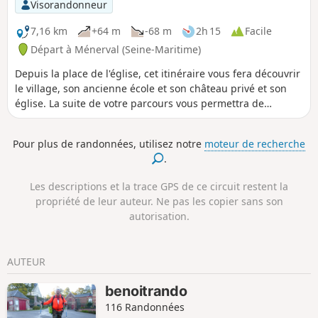
Visorandonneur
7,16 km
+64 m
-68 m
2h 15
Facile
Départ à Ménerval (Seine-Maritime)
Depuis la place de l'église, cet itinéraire vous fera découvrir
le village, son ancienne école et son château privé et son
église. La suite de votre parcours vous permettra de
contempler le pont de Coq, ouvrage d'art du XVIIe siècle
inscrit au titre des Monuments Historiques, en rénovation.
Pour plus de randonnées, utilisez notre
moteur de recherche
Ici passait le chasse-marée !
.
Les descriptions et la trace GPS de ce circuit restent la
propriété de leur auteur. Ne pas les copier sans son
autorisation.
AUTEUR
benoitrando
116 Randonnées