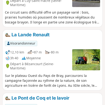
Départ à Cuy-Saint-Fiacre (Seine-
Maritime)
Ce circuit sans difficulté offre un paysage varié : bois,
prairies humides où poussent de nombreux végétaux du
bocage brayon. Il longe en partie une zone écologique très
riche où pousse la bruyère, plante acidophile.
La Lande Renault
Visorandonneur
12,10 km
+87 m
-80 m
3h 40
Moyenne
Départ à Bézancourt (Seine-
Maritime)
Sur le plateau Ouest du Pays de Bray, parcourons la
campagne façonnée au rythme de la nature, de son
agriculture en lisière de forêt de Lyons. Au XIXe siècle, le
chasse-marée passait par Bosc-Hyons.
Le Pont de Coq et le lavoir