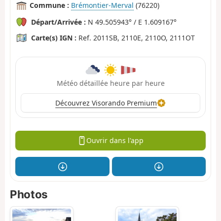
Commune :
Brémontier-Merval
(76220)
Départ/Arrivée :
N 49.505943° / E 1.609167°
Carte(s) IGN :
Ref. 2011SB, 2110E, 2110O, 2111OT
Météo détaillée heure par heure
Découvrez Visorando Premium
Ouvrir dans l'app
Photos