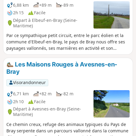
6,88 km
+89 m
-89 m
2h 15
Facile
Départ à Elbeuf-en-Bray (Seine-
Maritime)
Par ce sympathique petit circuit, entre le parc éolien et la
commune d'Elbeuf-en-Bray, le pays de Bray nous offre ses
paysages vallonnés, ses marnières en activité et son
ascension de la Cuesta.
Les Maisons Rouges à Avesnes-en-
Bray
Visorandonneur
6,71 km
+82 m
-82 m
2h 10
Facile
Départ à Avesnes-en-Bray (Seine-
Maritime)
Ce chemin creux, refuge des animaux typiques du Pays de
Bray serpente dans un parcours vallonné dans la commune