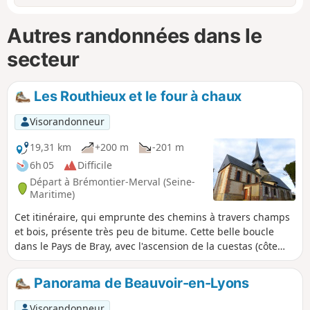
Autres randonnées dans le
secteur
Les Routhieux et le four à chaux
Visorandonneur
19,31 km
+200 m
-201 m
6h 05
Difficile
Départ à Brémontier-Merval (Seine-
Maritime)
Cet itinéraire, qui emprunte des chemins à travers champs
et bois, présente très peu de bitume. Cette belle boucle
dans le Pays de Bray, avec l'ascension de la cuestas (côte
crayeuse et abrupte), vous fait découvrir des panoramas
magnifiques et ses marnières en activités.
Panorama de Beauvoir-en-Lyons
Visorandonneur