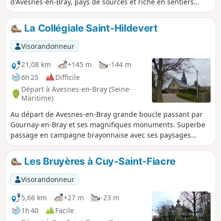
d'Avesnes-en-Bray, pays de sources et riche en sentiers
dont le chemin du Chasse-Marée par lequel le poisson frais
arrivait de Dieppe à Paris à cheval.
La Collégiale Saint-Hildevert
Visorandonneur
21,08 km
+145 m
-144 m
6h 25
Difficile
Départ à Avesnes-en-Bray (Seine-
Maritime)
Au départ de Avesnes-en-Bray grande boucle passant par
Gournay-en-Bray et ses magnifiques monuments. Superbe
passage en campagne brayonnaise avec ses paysages
vallonnés et son architecture rurale.
Les Bruyères à Cuy-Saint-Fiacre
Visorandonneur
5,66 km
+27 m
-23 m
1h 40
Facile