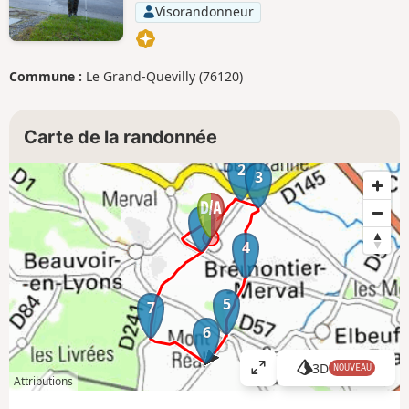
Visorandonneur
Commune :
Le Grand-Quevilly (76120)
Carte de la randonnée
2
3
1
4
5
7
6
3D
NOUVEAU
A
Attributions
ff