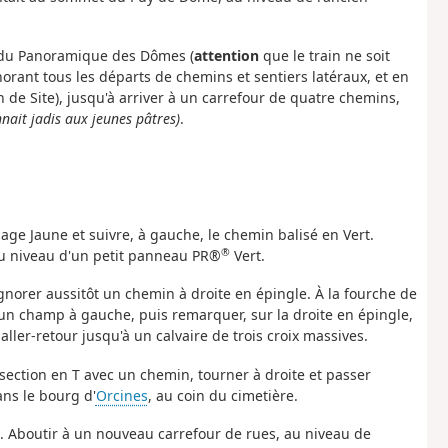
ie du Panoramique des Dômes (
attention
que le train ne soit
gnorant tous les départs de chemins et sentiers latéraux, et en
n de Site), jusqu'à arriver à un carrefour de quatre chemins,
nait jadis aux jeunes pâtres)
.
sage Jaune et suivre, à gauche, le chemin balisé en Vert.
®
au niveau d'un petit panneau PR®
Vert.
 ignorer aussitôt un chemin à droite en épingle. À la fourche de
un champ à gauche, puis remarquer, sur la droite en épingle,
ler-retour jusqu'à un calvaire de trois croix massives.
ersection en T avec un chemin, tourner à droite et passer
ans le bourg d'
Orcines
, au coin du cimetière.
he. Aboutir à un nouveau carrefour de rues, au niveau de