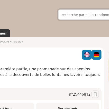
mium
 lavoirs d'Orcines
 première partie, une promenade sur des chemins
nes à la découverte de belles fontaines-lavoirs, toujours
n°
29446812
e à jour
Dernier avis