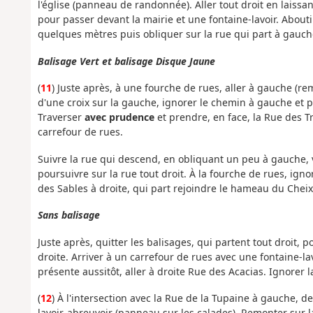
l'église (panneau de randonnée). Aller tout droit en laissan
pour passer devant la mairie et une fontaine-lavoir. Aboutir
quelques mètres puis obliquer sur la rue qui part à gauche
Balisage Vert et balisage Disque Jaune
(
11
) Juste après, à une fourche de rues, aller à gauche (re
d'une croix sur la gauche, ignorer le chemin à gauche et po
Traverser
avec prudence
et prendre, en face, la Rue des T
carrefour de rues.
Suivre la rue qui descend, en obliquant un peu à gauche, ver
poursuivre sur la rue tout droit. À la fourche de rues, ig
des Sables à droite, qui part rejoindre le hameau du Cheix
Sans balisage
Juste après, quitter les balisages, qui partent tout droit, 
droite. Arriver à un carrefour de rues avec une fontaine-la
présente aussitôt, aller à droite Rue des Acacias. Ignorer 
(
12
) À l'intersection avec la Rue de la Tupaine à gauche,
lavoir-abreuvoir (panneau sur les calades). Remonter sur 