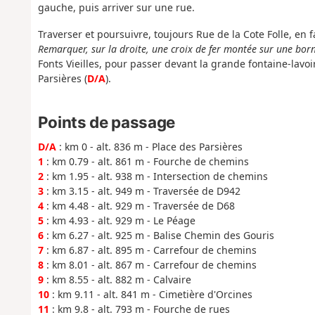
gauche, puis arriver sur une rue.
Traverser et poursuivre, toujours Rue de la Cote Folle, en 
Remarquer, sur la droite, une croix de fer montée sur une bo
Fonts Vieilles, pour passer devant la grande fontaine-lavoi
Parsières (
D/A
).
Points de passage
D/A
: km 0 - alt. 836 m - Place des Parsières
1
: km 0.79 - alt. 861 m - Fourche de chemins
2
: km 1.95 - alt. 938 m - Intersection de chemins
3
: km 3.15 - alt. 949 m - Traversée de D942
4
: km 4.48 - alt. 929 m - Traversée de D68
5
: km 4.93 - alt. 929 m - Le Péage
6
: km 6.27 - alt. 925 m - Balise Chemin des Gouris
7
: km 6.87 - alt. 895 m - Carrefour de chemins
8
: km 8.01 - alt. 867 m - Carrefour de chemins
9
: km 8.55 - alt. 882 m - Calvaire
10
: km 9.11 - alt. 841 m - Cimetière d'Orcines
11
: km 9.8 - alt. 793 m - Fourche de rues