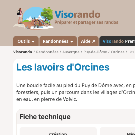
V
i
s
o
r
a
Outils
Randonnées
Aide ↗
Viso
rando
Pre
n
Visorando
Randonnées
Auvergne
Puy-de-Dôme
Orcines
Les
d
o
Les lavoirs d'Orcines
Une boucle facile au pied du Puy de Dôme avec, en
forestiers, puis un parcours dans les villages d'Orci
en eau, en pierre de Volvic.
Fiche technique
Création
Mis