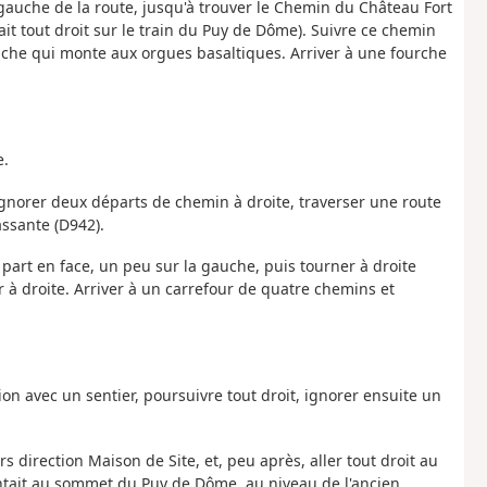
a gauche de la route, jusqu'à trouver le Chemin du Château Fort
t tout droit sur le train du Puy de Dôme). Suivre ce chemin
gauche qui monte aux orgues basaltiques. Arriver à une fourche
e.
 Ignorer deux départs de chemin à droite, traverser une route
assante (D942).
 part en face, un peu sur la gauche, puis tourner à droite
r à droite. Arriver à un carrefour de quatre chemins et
tion avec un sentier, poursuivre tout droit, ignorer ensuite un
rs direction Maison de Site, et, peu après, aller tout droit au
ontait au sommet du Puy de Dôme, au niveau de l'ancien