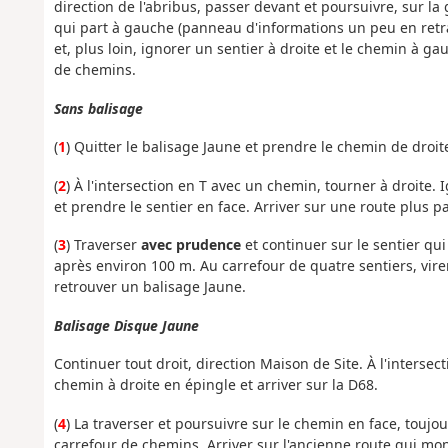
direction de l'abribus, passer devant et poursuivre, sur l
qui part à gauche (panneau d'informations un peu en retrai
et, plus loin, ignorer un sentier à droite et le chemin à 
de chemins.
Sans balisage
(
1
) Quitter le balisage Jaune et prendre le chemin de droit
(
2
) À l'intersection en T avec un chemin, tourner à droite.
et prendre le sentier en face. Arriver sur une route plus p
(
3
) Traverser
avec prudence
et continuer sur le sentier qui
après environ 100 m. Au carrefour de quatre sentiers, vire
retrouver un balisage Jaune.
Balisage Disque Jaune
Continuer tout droit, direction Maison de Site. À l'intersec
chemin à droite en épingle et arriver sur la D68.
(
4
) La traverser et poursuivre sur le chemin en face, toujou
carrefour de chemins. Arriver sur l'ancienne route qui m