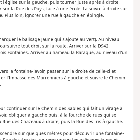
t l'église sur la gauche, puis tourner juste après à droite,
 sur la Rue des Puys, face à une école. La suivre à droite sur
. Plus loin, ignorer une rue à gauche en épingle.
marquer le balisage Jaune qui s'ajoute au Vert). Au niveau
ursuivre tout droit sur la route. Arriver sur la D942.
rois Fontaines. Arriver au hameau la Baraque, au niveau d'un
s la fontaine-lavoir, passer sur la droite de celle-ci et
norer l'Impasse des Marronniers à gauche et suivre le Chemin
.
pour continuer sur le Chemin des Sables qui fait un virage à
voir, obliquer à gauche puis, à la fourche de rues qui se
la Rue des Chazeaux à droite, puis la Rue des Iris à gauche.
 descendre sur quelques mètres pour découvrir une fontaine-
la Rue des Acacias, en remarquant les balisages Jaune et