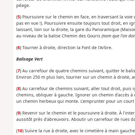
péage.
(
5
) Poursuivre sur le chemin en face, en traversant la vo
pas en vue !). Poursuivre ensuite toujours tout droit, en i
laissant, loin sur la droite, la gare du Panoramique (Maiso
au niveau de la balise Chemin des Gouris
(nom que l'on don
(
6
) Tourner à droite, direction la Font de l'Arbre.
Balisage Vert
(
7
) Au carrefour de quatre chemins suivant, quitter le bali
Environ 250 m plus loin, tourner sur un chemin à droite, 
(
8
) Au carrefour de chemins suivant, aller tout droit, puis
chemins, obliquer à gauche. Ignorer un chemin d'accès à 
un chemin herbeux qui monte. L'emprunter pour un court al
(
9
) Revenir sur le chemin et le poursuivre à droite. À l'int
aussitôt près d'abreuvoirs. Aboutir un carrefour de rues d
(
10
) Suivre la rue à droite, avec le cimetière à main gauc