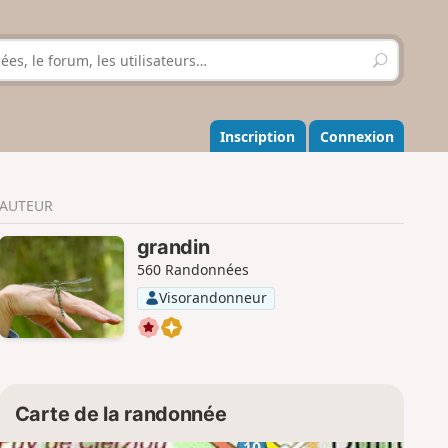
R
e
c
h
e
Inscription
Connexion
r
c
h
AUTEUR
e
r
grandin
560 Randonnées
Visorandonneur
Carte de la randonnée