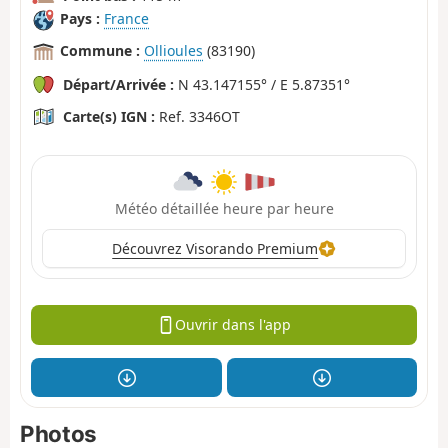
Pays :
France
Commune :
Ollioules
(83190)
Départ/Arrivée :
N 43.147155° / E 5.87351°
Carte(s) IGN :
Ref. 3346OT
Météo détaillée heure par heure
Découvrez Visorando Premium
Ouvrir dans l'app
Photos