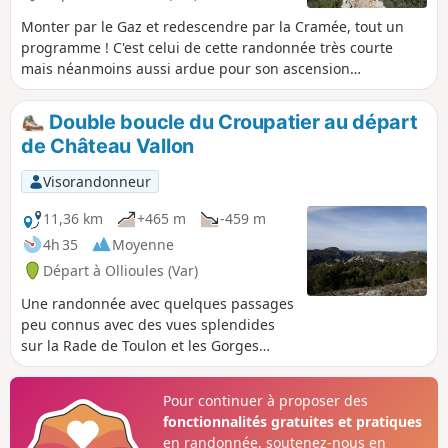
Monter par le Gaz et redescendre par la Cramée, tout un
programme ! C'est celui de cette randonnée très courte
mais néanmoins aussi ardue pour son ascension
qu'abrupte pour son retour. Genoux fragiles s'abstenir... ou
alors, soyez très prudents.
Double boucle du Croupatier au départ
de Château Vallon
Visorandonneur
11,36 km
+465 m
-459 m
4h 35
Moyenne
Départ à Ollioules (Var)
Une randonnée avec quelques passages
peu connus avec des vues splendides
sur la Rade de Toulon et les Gorges
d'Ollioules. Passage au télégraphe de
Chappe et près d'un four à chaux.
Pour continuer à proposer des
fonctionnalités gratuites et pratiques
en randonnée, soutenez-nous en