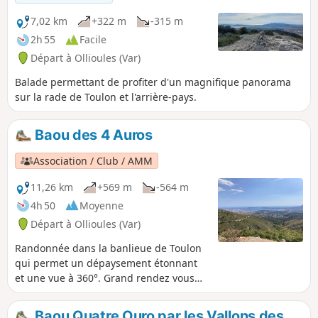
7,02 km
+322 m
-315 m
2h 55
Facile
Départ à Ollioules (Var)
Balade permettant de profiter d'un magnifique panorama
sur la rade de Toulon et l'arrière-pays.
Baou des 4 Auros
Association / Club / AMM
11,26 km
+569 m
-564 m
4h 50
Moyenne
Départ à Ollioules (Var)
Randonnée dans la banlieue de Toulon
qui permet un dépaysement étonnant
et une vue à 360°. Grand rendez vous
des espions qui surveillent la rade de
Toulon.
Baou Quatre Ouro par les Vallons des