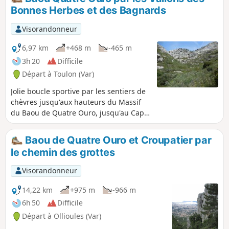
Bonnes Herbes et des Bagnards
Visorandonneur
6,97 km
+468 m
-465 m
3h 20
Difficile
Départ à Toulon (Var)
Jolie boucle sportive par les sentiers de
chèvres jusqu'aux hauteurs du Massif
du Baou de Quatre Ouro, jusqu'au Cap
Gros.Aller par deux vallons bien
raides.Retour par la croupe Sud du
Baou de Quatre Ouro et Croupatier par
Baou et la brèche de Madema en
le chemin des grottes
désescalade partielle jusqu'au sentier
des falaises, puis les hauts et les bas de
Visorandonneur
Hautes Pavègnes et enfin l'ancienne
carrière et l'ancien champ de tir des
14,22 km
+975 m
-966 m
Bonnes Herbes.
6h 50
Difficile
Départ à Ollioules (Var)