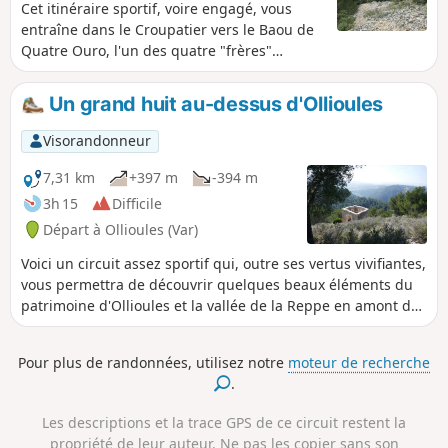
Cet itinéraire sportif, voire engagé, vous
entraîne dans le Croupatier vers le Baou de
Quatre Ouro, l'un des quatre "frères"
toulonnais". Chemins et ressauts où il faut
mettre les mains, passages avec cordes et
Un grand huit au-dessus d'Ollioules
découverte des principales grottes du
massif, dont les célèbres grottes du Château
Visorandonneur
du Diable, pimentent le circuit. 25/03/2024 :
le tracé du GR® 51 qui passe au Nord entre
7,31 km
+397 m
-394 m
le col du Taillan et le sommet du Cape Gros a
3h 15
Difficile
été modifié et passe dorénavant entre le col
Départ à Ollioules (Var)
de Taillan, le télégraphe et le sommet du
Capeu Gros. La carte IGN n'a pas été mise à
Voici un circuit assez sportif qui, outre ses vertus vivifiantes,
jour.
vous permettra de découvrir quelques beaux éléments du
patrimoine d'Ollioules et la vallée de la Reppe en amont du
village.
Pour plus de randonnées, utilisez notre
moteur de recherche
.
Les descriptions et la trace GPS de ce circuit restent la
propriété de leur auteur. Ne pas les copier sans son