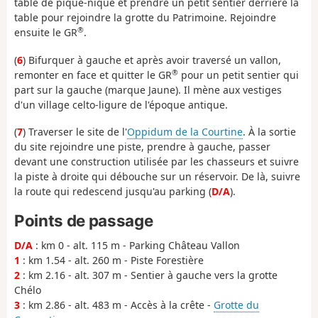
table de pique-nique et prendre un petit sentier derrière la
table pour rejoindre la grotte du Patrimoine. Rejoindre
®
ensuite le GR
.
(
6
) Bifurquer à gauche et après avoir traversé un vallon,
®
remonter en face et quitter le GR
pour un petit sentier qui
part sur la gauche (marque Jaune). Il mène aux vestiges
d'un village celto-ligure de l'époque antique.
(
7
) Traverser le site de l'
Oppidum de la Courtine
. À la sortie
du site rejoindre une piste, prendre à gauche, passer
devant une construction utilisée par les chasseurs et suivre
la piste à droite qui débouche sur un réservoir. De là, suivre
la route qui redescend jusqu'au parking (
D/A
).
Points de passage
D/A
: km 0 - alt. 115 m - Parking Château Vallon
1
: km 1.54 - alt. 260 m - Piste Forestière
2
: km 2.16 - alt. 307 m - Sentier à gauche vers la grotte
Chélo
3
: km 2.86 - alt. 483 m - Accès à la crête -
Grotte du