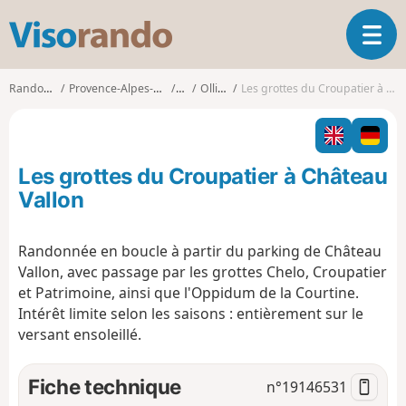
V
O
i
u
s
v
o
Randonnées
Provence-Alpes-Côte d'Azur
Var
Ollioules
Les grottes du Croupatier à Château Vallon
r
r
i
a
r
n
l
d
Les grottes du Croupatier à Château
a
o
n
Vallon
a
v
Randonnée en boucle à partir du parking de Château
i
Vallon, avec passage par les grottes Chelo, Croupatier
g
a
et Patrimoine, ainsi que l'Oppidum de la Courtine.
t
Intérêt limite selon les saisons : entièrement sur le
i
versant ensoleillé.
o
n
Fiche technique
n°
19146531