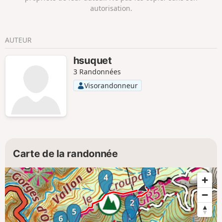
autorisation.
AUTEUR
hsuquet
3 Randonnées
Visorandonneur
Carte de la randonnée
3
4
2
5
1
6