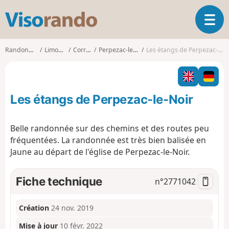
V
O
i
u
s
v
o
Randonnées
Limousin
Corrèze
Perpezac-le-Noir
Les étangs de Perpezac-le-Noir
r
r
i
a
r
n
l
d
Les étangs de Perpezac-le-Noir
a
o
n
a
Belle randonnée sur des chemins et des routes peu
v
fréquentées. La randonnée est très bien balisée en
i
Jaune au départ de l'église de Perpezac-le-Noir.
g
a
t
Fiche technique
n°
2771042
i
o
n
Création
24 nov. 2019
Mise à jour
10 févr. 2022