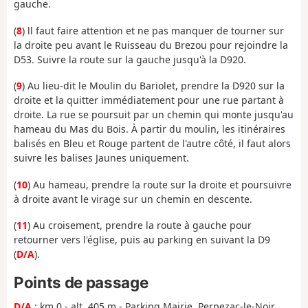
gauche.
(
8
) ll faut faire attention et ne pas manquer de tourner sur
la droite peu avant le Ruisseau du Brezou pour rejoindre la
D53. Suivre la route sur la gauche jusqu'à la D920.
(
9
) Au lieu-dit le Moulin du Bariolet, prendre la D920 sur la
droite et la quitter immédiatement pour une rue partant à
droite. La rue se poursuit par un chemin qui monte jusqu'au
hameau du Mas du Bois. À partir du moulin, les itinéraires
balisés en Bleu et Rouge partent de l'autre côté, il faut alors
suivre les balises Jaunes uniquement.
(
10
) Au hameau, prendre la route sur la droite et poursuivre
à droite avant le virage sur un chemin en descente.
(
11
) Au croisement, prendre la route à gauche pour
retourner vers l'église, puis au parking en suivant la D9
(
D/A
).
Points de passage
D/A
: km 0 - alt. 405 m - Parking Mairie, Perpezac-le-Noir