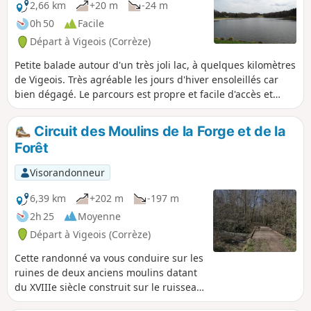
2,66 km
+20 m
-24 m
0h 50
Facile
Départ à Vigeois (Corrèze)
Petite balade autour d'un très joli lac, à quelques kilomètres
de Vigeois. Très agréable les jours d'hiver ensoleillés car
bien dégagé. Le parcours est propre et facile d'accès et
sans voitures.
Circuit des Moulins de la Forge et de la
Forêt
Visorandonneur
6,39 km
+202 m
-197 m
2h 25
Moyenne
Départ à Vigeois (Corrèze)
Cette randonné va vous conduire sur les
ruines de deux anciens moulins datant
du XVIIIe siècle construit sur le ruisseau
du Brezou. Vous pourrez y voir des