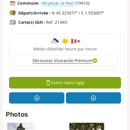
Commune :
Perpezac-le-Noir
(19410)
Départ/Arrivée :
N 45.325977° / E 1.553007°
Carte(s) IGN :
Ref. 2134O
Météo détaillée heure par heure
Découvrez Visorando Premium
Ouvrir dans l'app
Photos