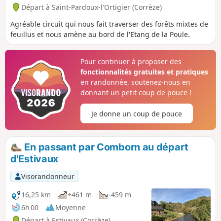
Départ à Saint-Pardoux-l'Ortigier (Corrèze)
Agréable circuit qui nous fait traverser des forêts mixtes de
feuillus et nous amène au bord de l'Etang de la Poule.
Pour continuer à proposer des
fonctionnalités gratuites et pratiques
en randonnée, soutenez-nous en
donnant un petit coup de pouce !
Je donne un coup de pouce
En passant par Comborn au départ
d'Estivaux
Visorandonneur
16,25 km
+461 m
-459 m
6h 00
Moyenne
Départ à Estivaux (Corrèze)