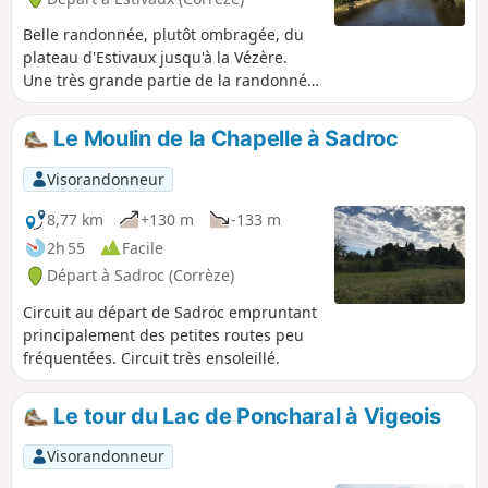
Belle randonnée, plutôt ombragée, du
plateau d'Estivaux jusqu'à la Vézère.
Une très grande partie de la randonnée
s'effectue sur des chemins, dont le
GR®46. Certaines portions ne sont pas
Le Moulin de la Chapelle à Sadroc
balisées. La randonnée permet
d'apercevoir le château de Comborn, au-
Visorandonneur
dessus de la Vézère.
8,77 km
+130 m
-133 m
2h 55
Facile
Départ à Sadroc (Corrèze)
Circuit au départ de Sadroc empruntant
principalement des petites routes peu
fréquentées. Circuit très ensoleillé.
Le tour du Lac de Poncharal à Vigeois
Visorandonneur