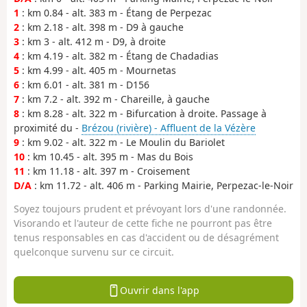
1
: km 0.84 - alt. 383 m - Étang de Perpezac
2
: km 2.18 - alt. 398 m - D9 à gauche
3
: km 3 - alt. 412 m - D9, à droite
4
: km 4.19 - alt. 382 m - Étang de Chadadias
5
: km 4.99 - alt. 405 m - Mournetas
6
: km 6.01 - alt. 381 m - D156
7
: km 7.2 - alt. 392 m - Chareille, à gauche
8
: km 8.28 - alt. 322 m - Bifurcation à droite. Passage à
proximité du -
Brézou (rivière) - Affluent de la Vézère
9
: km 9.02 - alt. 322 m - Le Moulin du Bariolet
10
: km 10.45 - alt. 395 m - Mas du Bois
11
: km 11.18 - alt. 397 m - Croisement
D/A
: km 11.72 - alt. 406 m - Parking Mairie, Perpezac-le-Noir
Soyez toujours prudent et prévoyant lors d'une randonnée.
Visorando et l'auteur de cette fiche ne pourront pas être
tenus responsables en cas d'accident ou de désagrément
quelconque survenu sur ce circuit.
Ouvrir dans l'app