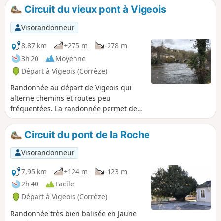
anciennes meules, digues, canal
Circuit du vieux pont à Vigeois
d'amenée, ruines de la bâtisse du
Moulin de la Forêt avec les entrées
Visorandonneur
d'eau sous le moulin.
8,87 km
+275 m
-278 m
3h 20
Moyenne
Départ à Vigeois (Corrèze)
Randonnée au départ de Vigeois qui
alterne chemins et routes peu
fréquentées. La randonnée permet de
contempler le vieux pont médiéval au-
dessus de la Vézère. Elle est
Circuit du pont de la Roche
extrêmement bien balisée à l'aide de
marques Jaunes.
Visorandonneur
7,95 km
+124 m
-123 m
2h 40
Facile
Départ à Vigeois (Corrèze)
Randonnée très bien balisée en Jaune