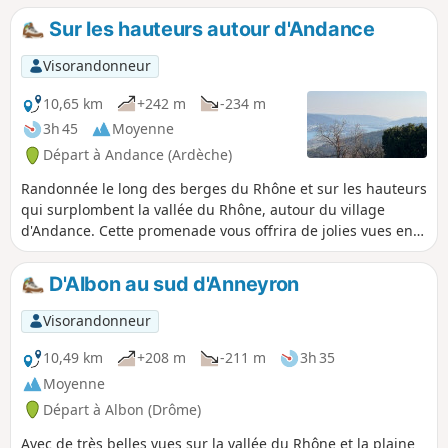
reprises. Il peut aussi être réduit à 7,6 km pour les
Sur les hauteurs autour d'Andance
randonneurs de l'après-midi en hiver. À tous les
randonneurs n'hésitez pas à mettre des photos en
Visorandonneur
précisant l'endroit sur le circuit. ATTENTION ! Un
randonneur m'a signalé, de faire très attention, suite aux
10,65 km
+242 m
-234 m
pluies importantes, que le passage le long du ruisseau est
3h 45
Moyenne
très difficile. Je conseille les randonneurs d'attendre, quatre
Départ à Andance (Ardèche)
ou cinq jours après les pluies, pour faire cette randonnée.
Randonnée le long des berges du Rhône et sur les hauteurs
qui surplombent la vallée du Rhône, autour du village
d'Andance. Cette promenade vous offrira de jolies vues en
surplomb sur la vallée de ce fleuve majestueux.
D'Albon au sud d'Anneyron
Visorandonneur
10,49 km
+208 m
-211 m
3h 35
Moyenne
Départ à Albon (Drôme)
Avec de très belles vues sur la vallée du Rhône et la plaine