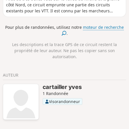
côté Nord, ce circuit emprunte une partie des circuits
existants pour les VTT. Il est connu par les marcheurs
depuis longtemps, mais il est différent de l'itinéraire le plus
emprunté, en particulier entre (7) et (10).À faire en toutes
Pour plus de randonnées, utilisez notre
moteur de recherche
saisons.A TOUS LES RANDONNEURS (SES) QUI PARCOURENT
.
MES RANDONNEES vous pouvez mettre des photos en
indiquant l'emplacement sur le circuit.
Les descriptions et la trace GPS de ce circuit restent la
propriété de leur auteur. Ne pas les copier sans son
autorisation.
AUTEUR
cartailler yves
1 Randonnée
Visorandonneur