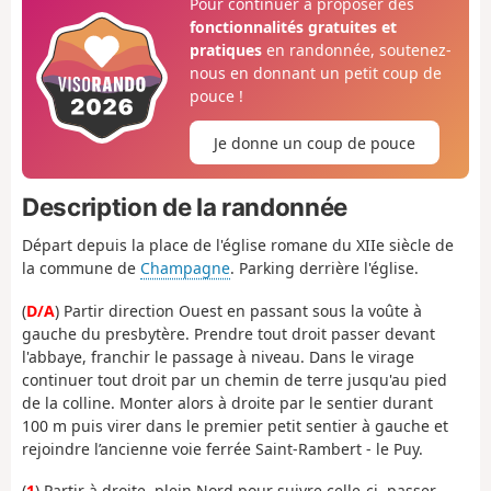
Pour continuer à proposer des
fonctionnalités gratuites et
pratiques
en randonnée, soutenez-
nous en donnant un petit coup de
pouce !
Je donne un coup de pouce
Description de la randonnée
Départ depuis la place de l'église romane du XIIe siècle de
la commune de
Champagne
. Parking derrière l'église.
(
D/A
) Partir direction Ouest en passant sous la voûte à
gauche du presbytère. Prendre tout droit passer devant
l'abbaye, franchir le passage à niveau. Dans le virage
continuer tout droit par un chemin de terre jusqu'au pied
de la colline. Monter alors à droite par le sentier durant
100 m puis virer dans le premier petit sentier à gauche et
rejoindre l’ancienne voie ferrée Saint-Rambert - le Puy.
(
1
) Partir à droite, plein Nord pour suivre celle-ci, passer