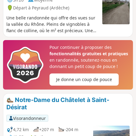
Départ à Peyraud (Ardèche)
Une belle randonnée qui offre des vues sur
la vallée du Rhône. Pleins de vignobles à
flanc de colline, où le m² est précieux. Une
partie du circuit emprunte la plateforme
d'une ancienne voie ferrée pour le fret.
Pour continuer à proposer des
fonctionnalités gratuites et pratiques
en randonnée, soutenez-nous en
donnant un petit coup de pouce !
Je donne un coup de pouce
Notre-Dame du Châtelet à Saint-
Désirat
Visorandonneur
4,72 km
+207 m
-204 m