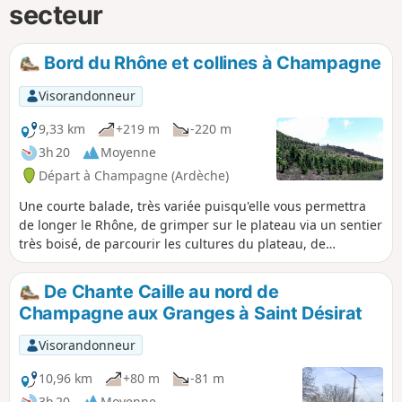
secteur
Bord du Rhône et collines à Champagne
Visorandonneur
9,33 km
+219 m
-220 m
3h 20
Moyenne
Départ à Champagne (Ardèche)
Une courte balade, très variée puisqu'elle vous permettra
de longer le Rhône, de grimper sur le plateau via un sentier
très boisé, de parcourir les cultures du plateau, de
redescendre au cœur des vignobles de Saint-Désirat, et de
terminer sur l'ancienne voie du train reliant Saint-Rambert
De Chante Caille au nord de
d'Albon à Vernosc-lès-Annonay. Cette balade peut intéresser
Champagne aux Granges à Saint Désirat
de jeunes enfants de 6 à 12 ans. Le descriptif a été modifié
le 13 septembre 2020 et ne devrait plus poser de problèmes
Visorandonneur
10,96 km
+80 m
-81 m
3h 20
Moyenne