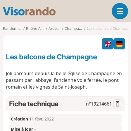
V
O
i
u
s
v
o
Randonnées
Rhône-Alpes
Ardèche
Champagne
Les balcons de Champagne
r
r
i
a
r
n
l
d
Les balcons de Champagne
a
o
n
a
Joli parcours depuis la belle église de Champagne en
v
passant par l'abbaye, l'ancienne voie ferrée, le pont
i
romain et les vignes de Saint-Joseph.
g
a
t
Fiche technique
n°
19214661
i
o
n
Création
11 févr. 2022
Mise à jour
–