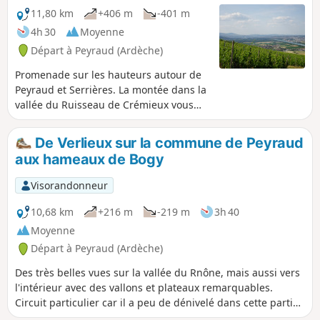
11,80 km
+406 m
-401 m
4h 30
Moyenne
Départ à Peyraud (Ardèche)
Promenade sur les hauteurs autour de
Peyraud et Serrières. La montée dans la
vallée du Ruisseau de Crémieux vous
mènera jusqu'au petit village de Bogy.
La randonnée vous offrira de nombreux
De Verlieux sur la commune de Peyraud
points de vue en surplomb sur la vallée
aux hameaux de Bogy
du Rhône et sur les Alpes si la visibilité
le permet.
Visorandonneur
10,68 km
+216 m
-219 m
3h 40
Moyenne
Départ à Peyraud (Ardèche)
Des très belles vues sur la vallée du Rnône, mais aussi vers
l'intérieur avec des vallons et plateaux remarquables.
Circuit particulier car il a peu de dénivelé dans cette partie
de l'Ardèche qui alterne champs et bois à plusieurs