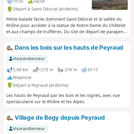
1h 55
Facile
Départ à Saint-Désirat (Ardèche)
Petite balade facile dominant Saint-Désirat et la vallée du
Rhône pour accéder à la statue de Notre-Dame du Châtelet
et aux champs de truffières. Du site de départ de parapente
avec sa table d'orientation, superbe vue sur le Rhône. La
redescente s'effectue par les vignes et les vergers.
Dans les bois sur les hauts de Peyraud
Visorandonneur
5,08 km
+273 m
-276 m
2h 15
Moyenne
Départ à Peyraud (Ardèche)
Les hauts de Peyraud par les bois et les vignes, avec vue
spectaculaire sur le Rhône et les Alpes.
Village de Bogy depuis Peyraud
Visorandonneur