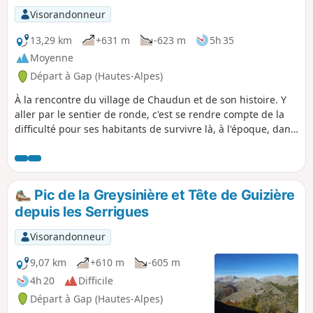
Visorandonneur
13,29 km
+631 m
-623 m
5h 35
Moyenne
Départ à Gap (Hautes-Alpes)
À la rencontre du village de Chaudun et de son histoire. Y
aller par le sentier de ronde, c'est se rendre compte de la
difficulté pour ses habitants de survivre là, à l'époque, dans
le village isolé de tout dans un milieu hostile en particulier
l'hiver.
Pic de la Greysinière et Tête de Guizière
depuis les Serrigues
Visorandonneur
9,07 km
+610 m
-605 m
4h 20
Difficile
Départ à Gap (Hautes-Alpes)