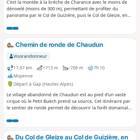
C'est la montée à la brèche de Charance avec le moins de
dénivelé (moins de 300 m), permettant de profiter du
panorama par le Col de Guizière, puis le Col de Gleize, en
cheminant, essentiellement, en forêt. Parcours idéal pour la
période estivale.
Chemin de ronde de Chaudun
Visorandonneur
17,97 km
+713 m
-706 m
7h 10
Moyenne
Départ à Gap (Hautes-Alpes)
Le village abandonné de Chaudun est au pied d’un vaste
cirque où le Petit Buëch prend sa source. Cet itinéraire par
le sentier de ronde permet de découvrir la forêt domaniale
avec sa flore et sa faune, en face de la réserve biologique
intégrale du Bois du Chapitre (classée patrimoine mondial
de l’humanité par l’Unesco).
Du Col de Gleize au Col de Guizière, en