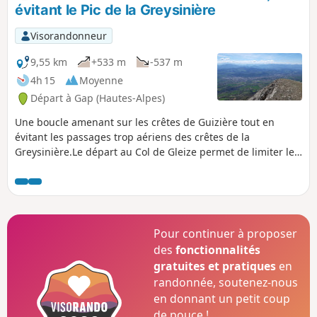
évitant le Pic de la Greysinière
Visorandonneur
9,55 km
+533 m
-537 m
4h 15
Moyenne
Départ à Gap (Hautes-Alpes)
Une boucle amenant sur les crêtes de Guizière tout en
évitant les passages trop aériens des crêtes de la
Greysinière.Le départ au Col de Gleize permet de limiter le
dénivelé, tout en profitant d'un panorama exceptionnel sur
les massifs de Ceüze, Bure, le Dévoluy, les Écrins,
l'Embrunais, l’Ubaye (Montagne de la Blanche) et les
Monges.
Pour continuer à proposer
des
fonctionnalités
gratuites et pratiques
en
randonnée, soutenez-nous
en donnant un petit coup
de pouce !