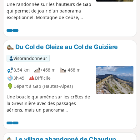
Une randonnée sur les hauteurs de Gap
qui permet de jouir d'un panorama
exceptionnel. Montagne de Ceüze,
Massif de Bure, Dévoluy, Écrins,
Embrunais, Blanche, Monges... Une
progression en montagnes russes sur la
crête. Fleurs et champignons sont au
Du Col de Gleize au Col de Guizière
rendez-vous ! Un passage délicat entre
(3) et (4).
Visorandonneur
8,54 km
+468 m
-468 m
3h 45
Difficile
Départ à Gap (Hautes-Alpes)
Une boucle qui amène sur les crêtes de
la Greysinière avec des passages
aériens, mais un panorama
exceptionnel sur les montagnes de
Ceüze, Bure, Dévoluy, Écrins,
Embrunais, Blanche, Monges. Le départ
au Col de Gleize permet de limiter le
Le village abandonné de Chaudun