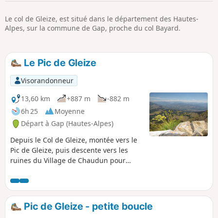
p
Le col de Gleize, est situé dans le département des Hautes-
Alpes, sur la commune de Gap, proche du col Bayard.
Le Pic de Gleize
Visorandonneur
13,60 km
+887 m
-882 m
6h 25
Moyenne
Départ à Gap (Hautes-Alpes)
Depuis le Col de Gleize, montée vers le
Pic de Gleize, puis descente vers les
ruines du Village de Chaudun pour
remonter vers le Col de Gleize.
Pic de Gleize - petite boucle