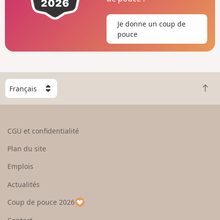
Je donne un coup de
pouce
C
R
h
e
o
t
i
o
s
CGU et confidentialité
u
i
r
s
Plan du site
e
s
n
e
Emplois
h
z
Actualités
a
u
u
n
Coup de pouce 2026
t
p
a