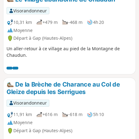
dénivelé.
Visorandonneur
10,31 km
+479 m
-468 m
4h 20
Moyenne
Départ à Gap (Hautes-Alpes)
Un aller-retour à ce village au pied de la Montagne de
Chaudun.
De la Brèche de Charance au Col de
Gleize depuis les Serrigues
Visorandonneur
11,91 km
+616 m
-618 m
5h 10
Moyenne
Départ à Gap (Hautes-Alpes)