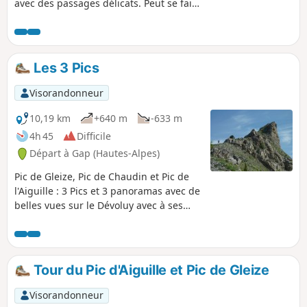
avec des passages délicats. Peut se faire
en complément d'une autre depuis le
parking du Col de Gleize.
Les 3 Pics
Visorandonneur
10,19 km
+640 m
-633 m
4h 45
Difficile
Départ à Gap (Hautes-Alpes)
Pic de Gleize, Pic de Chaudin et Pic de
l'Aiguille : 3 Pics et 3 panoramas avec de
belles vues sur le Dévoluy avec à ses
pieds le domaine oublié de Chaudin, les
Écrins, le Champsaur et l'agglomération
Gapençaise.
Tour du Pic d'Aiguille et Pic de Gleize
Visorandonneur