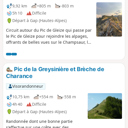
9,92 km
+805 m
-803 m
5h 10
Difficile
Départ à Gap (Hautes-Alpes)
Circuit autour du Pic de Gleize qui passe par
le Pic de Gleize pour rejoindre les alpages,
offrants de belles vues sur le Champsaur, le
Dévoluy et le Bassin Gapençais.
Pic de la Greysinière et Brèche de
Charance
Visorandonneur
10,75 km
+554 m
-558 m
4h 40
Difficile
Départ à Gap (Hautes-Alpes)
Randonnée dont une bonne partie
s'effectue sur une crête avec des