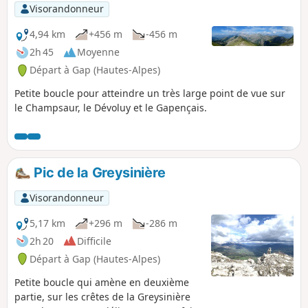
Visorandonneur
4,94 km
+456 m
-456 m
2h 45
Moyenne
Départ à Gap (Hautes-Alpes)
Petite boucle pour atteindre un très large point de vue sur
le Champsaur, le Dévoluy et le Gapençais.
Pic de la Greysinière
Visorandonneur
5,17 km
+296 m
-286 m
2h 20
Difficile
Départ à Gap (Hautes-Alpes)
Petite boucle qui amène en deuxième
partie, sur les crêtes de la Greysinière