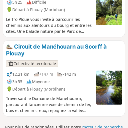
5h 25
Difficile
Départ à Plouay (Morbihan)
Le Tro Ploue vous invite à parcourir les
chemins aux alentours du bourg et entre les
cités. Une balade nature par le Parc de
Manehouarn, le Bois Coët Fao et la vallée du
Saint-Sauveur. Une promenade historique à
Circuit de Manéhouarn au Scorff à
la découverte des édifices religieux, croix,
Plouay
fontaines, etc.
Collectivité territoriale
12,21 km
+147 m
-142 m
3h 55
Moyenne
Départ à Plouay (Morbihan)
Traversant le Domaine de Manehouarn,
parcourant l’ancienne voie de chemin de fer,
bois et chemin creux, rejoignez la vallée
encaissée de Pontkalleg où serpente la
sauvage et tumultueuse Rivière du Scorff.
Pour plus de randonnées, utilisez notre
moteur de recherche