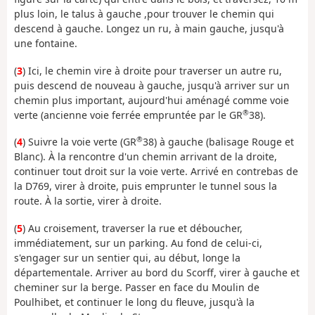
plus loin, le talus à gauche ,pour trouver le chemin qui
descend à gauche. Longez un ru, à main gauche, jusqu'à
une fontaine.
(
3
) Ici, le chemin vire à droite pour traverser un autre ru,
puis descend de nouveau à gauche, jusqu'à arriver sur un
chemin plus important, aujourd'hui aménagé comme voie
®
verte (ancienne voie ferrée empruntée par le GR
38).
®
(
4
) Suivre la voie verte (GR
38) à gauche (balisage Rouge et
Blanc). À la rencontre d'un chemin arrivant de la droite,
continuer tout droit sur la voie verte. Arrivé en contrebas de
la D769, virer à droite, puis emprunter le tunnel sous la
route. À la sortie, virer à droite.
(
5
) Au croisement, traverser la rue et déboucher,
immédiatement, sur un parking. Au fond de celui-ci,
s'engager sur un sentier qui, au début, longe la
départementale. Arriver au bord du Scorff, virer à gauche et
cheminer sur la berge. Passer en face du Moulin de
Poulhibet, et continuer le long du fleuve, jusqu'à la