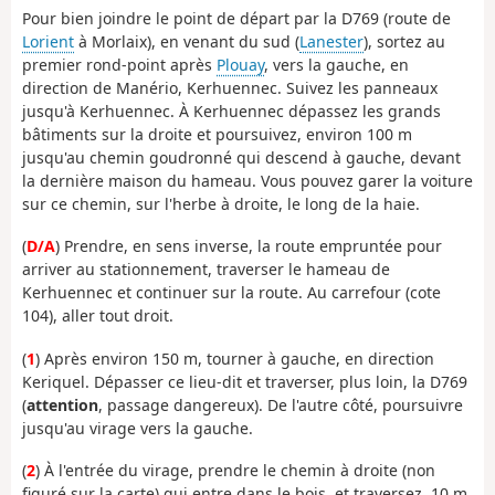
Pour bien joindre le point de départ par la D769 (route de
Lorient
à Morlaix), en venant du sud (
Lanester
), sortez au
premier rond-point après
Plouay
, vers la gauche, en
direction de Manério, Kerhuennec. Suivez les panneaux
jusqu'à Kerhuennec. À Kerhuennec dépassez les grands
bâtiments sur la droite et poursuivez, environ 100 m
jusqu'au chemin goudronné qui descend à gauche, devant
la dernière maison du hameau. Vous pouvez garer la voiture
sur ce chemin, sur l'herbe à droite, le long de la haie.
(
D/A
) Prendre, en sens inverse, la route empruntée pour
arriver au stationnement, traverser le hameau de
Kerhuennec et continuer sur la route. Au carrefour (cote
104), aller tout droit.
(
1
) Après environ 150 m, tourner à gauche, en direction
Keriquel. Dépasser ce lieu-dit et traverser, plus loin, la D769
(
attention
, passage dangereux). De l'autre côté, poursuivre
jusqu'au virage vers la gauche.
(
2
) À l'entrée du virage, prendre le chemin à droite (non
figuré sur la carte) qui entre dans le bois, et traversez, 10 m