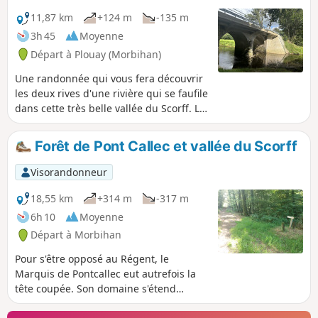
11,87 km
+124 m
-135 m
3h 45
Moyenne
Départ à Plouay (Morbihan)
Une randonnée qui vous fera découvrir
les deux rives d'une rivière qui se faufile
dans cette très belle vallée du Scorff. Le
circuit effectue une boucle optionnelle
sur le plateau dominant la vallée vers le
Forêt de Pont Callec et vallée du Scorff
village de Ty Meur permettant la visite
de la Chapelle Saint Julien avec un
Visorandonneur
retour dans la vallée en passant par le
hameau de Kervinel.
18,55 km
+314 m
-317 m
6h 10
Moyenne
Départ à Morbihan
Pour s'être opposé au Régent, le
Marquis de Pontcallec eut autrefois la
tête coupée. Son domaine s'étend
toujours le long de la vallée du Scorff.