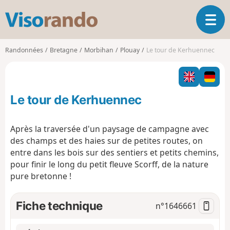
V
O
i
u
s
v
o
Randonnées
Bretagne
Morbihan
Plouay
Le tour de Kerhuennec
r
r
i
a
r
n
l
d
Le tour de Kerhuennec
a
o
n
a
Après la traversée d'un paysage de campagne avec
v
des champs et des haies sur de petites routes, on
i
entre dans les bois sur des sentiers et petits chemins,
g
pour finir le long du petit fleuve Scorff, de la nature
a
t
pure bretonne !
i
o
Fiche technique
n°
1646661
n