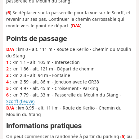
passerelle du Moulin du Stang.
(
6
) Se déplacer sur la passerelle pour la vue sur le Scorff, et
revenir sur ses pas. Continuer le chemin carrossable qui
monte vers le point de départ. (
D/A
)
Points de passage
D/A
: km 0 - alt. 111 m - Route de Kerlio - Chemin du Moulin
du Stang
1
: km 1.1 - alt. 105 m - Intersection
2
: km 1.86 - alt. 121 m - Départ de chemin
3
: km 2.3 - alt. 94 m - Fontaine
4
: km 2.59 - alt. 86 m - Jonction avec le GR38
5
: km 4.97 - alt. 45 m - Croisement - Parking
6
: km 7.79 - alt. 33 m - Passerelle du Moulin du Stang -
Scorff (fleuve)
D/A
: km 8.95 - alt. 111 m - Route de Kerlio - Chemin du
Moulin du Stang
Informations pratiques
On peut commencer la randonnée à partir du parking (
5
) ou