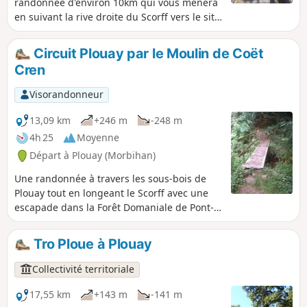
randonnée d'environ 10km qui vous mènera
en suivant la rive droite du Scorff vers le site
du Moulin du Roc'h et sa motte castrale
puis, en montant sur le plateau, vous fera
Circuit Plouay par le Moulin de Coët
découvrir les chapelles de Locmaria-Grâce et
Cren
de Sainte-Anne qui dominent la vallée. Le
retour s'effectue en longeant la rive opposée
Visorandonneur
du Scorff.
13,09 km
+246 m
-248 m
4h 25
Moyenne
Départ à Plouay (Morbihan)
Une randonnée à travers les sous-bois de
Plouay tout en longeant le Scorff avec une
escapade dans la Forêt Domaniale de Pont-
Callec et pour terminer un promenade dans
le Vélo-Parc de Plouay.
Tro Ploue à Plouay
Collectivité territoriale
17,55 km
+143 m
-141 m