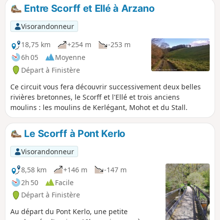
vous fera découvrir une très belle rivière sauvage aux eaux
Entre Scorff et Ellé à Arzano
fraîches et vives
Visorandonneur
18,75 km
+254 m
-253 m
6h 05
Moyenne
Départ à Finistère
Ce circuit vous fera découvrir successivement deux belles
rivières bretonnes, le Scorff et l'Ellé et trois anciens
moulins : les moulins de Kerlégant, Mohot et du Stall.
Le Scorff à Pont Kerlo
Visorandonneur
8,58 km
+146 m
-147 m
2h 50
Facile
Départ à Finistère
Au départ du Pont Kerlo, une petite