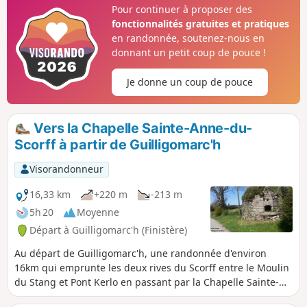
Les chemins qui parcourent la forêt
Pour continuer à proposer des
domaniale et le cours encaissé de la
fonctionnalités gratuites et pratiques
rivière offrent la possibilité de découvrir
en randonnée, soutenez-nous en
un endroit secret du centre-Bretagne.
donnant un petit coup de pouce !
Je donne un coup de pouce
Vers la Chapelle Sainte-Anne-du-
Scorff à partir de Guilligomarc'h
Visorandonneur
16,33 km
+220 m
-213 m
5h 20
Moyenne
Départ à Guilligomarc'h (Finistère)
Au départ de Guilligomarc'h, une randonnée d'environ
16km qui emprunte les deux rives du Scorff entre le Moulin
du Stang et Pont Kerlo en passant par la Chapelle Sainte-
Anne-du-Scorff et l'ancien moulin à papier du Paou. Elle