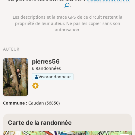
Une magnifique randonnée au cœur de la
.
nature à la découverte du patrimoine et de
l’histoire locale.
Les descriptions et la trace GPS de ce circuit restent la
propriété de leur auteur. Ne pas les copier sans son
autorisation.
AUTEUR
pierres56
6 Randonnées
Visorandonneur
Commune :
Caudan (56850)
Carte de la randonnée