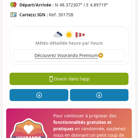
Départ/Arrivée :
N 48.372307° / E 4.89719°
Carte(s) IGN :
Ref. 3017SB
Météo détaillée heure par heure
Découvrez Visorando Premium
Ouvrir dans l'app
Pour continuer à proposer des
fonctionnalités gratuites et
pratiques
en randonnée, soutenez-
nous en donnant un petit coup de