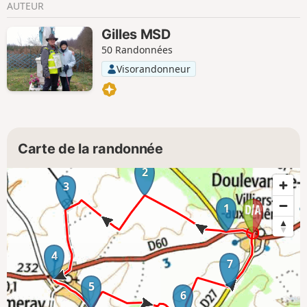
AUTEUR
Gilles MSD
50 Randonnées
Visorandonneur
Carte de la randonnée
2
3
1
4
7
5
6