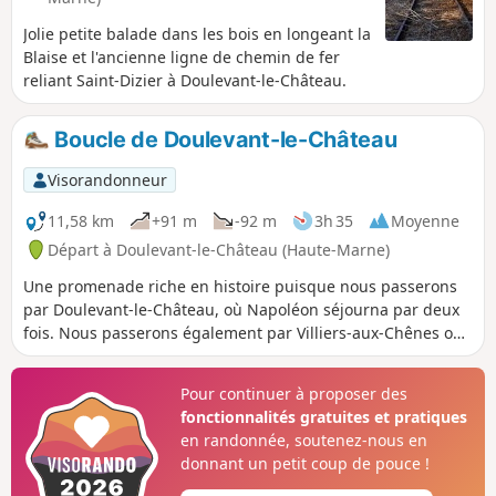
Jolie petite balade dans les bois en longeant la
Blaise et l'ancienne ligne de chemin de fer
reliant Saint-Dizier à Doulevant-le-Château.
Boucle de Doulevant-le-Château
Visorandonneur
11,58 km
+91 m
-92 m
3h 35
Moyenne
Départ à Doulevant-le-Château (Haute-Marne)
Une promenade riche en histoire puisque nous passerons
par Doulevant-le-Château, où Napoléon séjourna par deux
fois. Nous passerons également par Villiers-aux-Chênes où
se trouve un ancien cimetière mérovingien et enfin par
Dommartin-le-Saint-Père, où l'on peut visiter le Musée de la
Pour continuer à proposer des
Fonderie.
fonctionnalités gratuites et pratiques
en randonnée, soutenez-nous en
donnant un petit coup de pouce !