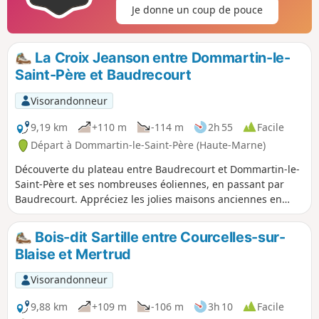
Je donne un coup de pouce
La Croix Jeanson entre Dommartin-le-
Saint-Père et Baudrecourt
Visorandonneur
9,19 km
+110 m
-114 m
2h 55
Facile
Départ à Dommartin-le-Saint-Père (Haute-Marne)
Découverte du plateau entre Baudrecourt et Dommartin-le-
Saint-Père et ses nombreuses éoliennes, en passant par
Baudrecourt. Appréciez les jolies maisons anciennes en
pierres et rénovées. Vous pouvez également observer une
cressonière dans le lit du Blaiseron.
Bois-dit Sartille entre Courcelles-sur-
Blaise et Mertrud
Visorandonneur
9,88 km
+109 m
-106 m
3h 10
Facile