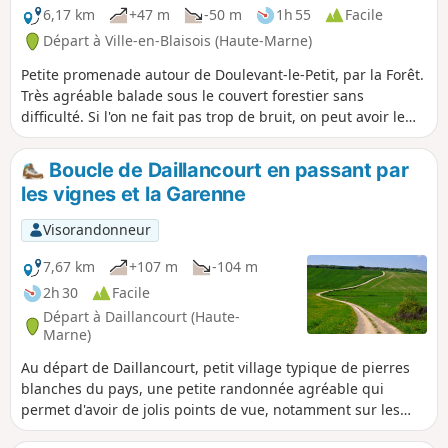
6,17 km
+47 m
-50 m
1h 55
Facile
Départ à Ville-en-Blaisois (Haute-Marne)
Petite promenade autour de Doulevant-le-Petit, par la Forêt.
Très agréable balade sous le couvert forestier sans
difficulté. Si l'on ne fait pas trop de bruit, on peut avoir le
plaisir de rencontrer des chevreuils qui sont nombreux
dans le secteur.
Boucle de Daillancourt en passant par
les vignes et la Garenne
Visorandonneur
7,67 km
+107 m
-104 m
2h 30
Facile
Départ à Daillancourt (Haute-
Marne)
Au départ de Daillancourt, petit village typique de pierres
blanches du pays, une petite randonnée agréable qui
permet d'avoir de jolis points de vue, notamment sur les
villages bordant la Blaise.