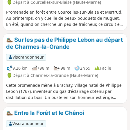
Départ à Courcelles-sur-Blaise (Haute-Marne)
Promenade en forêt entre Courcelles-sur-Blaise et Mertrud.
Au printemps, on y cueille de beaux bouquets de muguet.
En été, quand on cherche un peu de fraîcheur, ce circuit est
idéal car entièrement sous couvert de la forêt.
Sur les pas de Philippe Lebon au départ
de Charmes-la-Grande
Visorandonneur
9,26 km
+98 m
-98 m
2h 55
Facile
Départ à Charmes-la-Grande (Haute-Marne)
Cette promenade mène à Brachay, village natal de Philippe
Lebon (1767), inventeur du gaz d'éclairage obtenu par
distillation du bois. Un buste en son honneur est érigé
devant la mairie, et l'on peut voir, également, deux maisons
lui ayant appartenu.
Entre la Forêt et le Chênoi
Visorandonneur