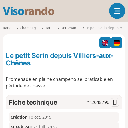
V
O
i
u
s
v
o
Randonnées
Champagne-Ardenne
Haute-Marne
Doulevant-le-Château
Le petit Serin depuis Villiers-aux-Chênes
r
r
i
a
r
n
l
d
Le petit Serin depuis Villiers-aux-
a
o
n
Chênes
a
v
Promenade en plaine champenoise, praticable en
i
période de chasse.
g
a
t
Fiche technique
n°
2645790
i
o
n
Création
10 oct. 2019
Mise à jour
21 juil. 2026