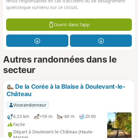
tenus responsables en cas d'accident ou de désagrément
quelconque survenu sur ce circuit.
Ouvrir dans l'app
Autres randonnées dans le
secteur
De la Corée à la Blaise à Doulevant-le-
Château
Visorandonneur
6,53 km
+59 m
-60 m
2h 00
Facile
Départ à Doulevant-le-Château (Haute-
Marne)