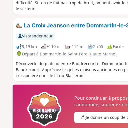
difficulté. Si l'on ne fait pas trop de bruit, on peut avoir
le secteur.
La Croix Jeanson entre Dommartin-le-
Visorandonneur
9,19 km
+110 m
-114 m
2h 55
Facile
Départ à Dommartin-le-Saint-Père (Haute-Marne)
Découverte du plateau entre Baudrecourt et Dommartin-le
Baudrecourt. Appréciez les jolies maisons anciennes en p
cressonière dans le lit du Blaiseron.
Pour continuer à propo
randonnée, soutenez-nou
Je donne un coup de 