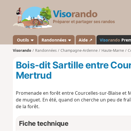
V
i
s
o
r
a
Outils
Randonnées
Aide ↗
Viso
rando
Pre
n
Visorando
Randonnées
Champagne-Ardenne
Haute-Marne
C
d
o
Bois-dit Sartille entre Cou
Mertrud
Promenade en forêt entre Courcelles-sur-Blaise et 
de muguet. En été, quand on cherche un peu de fraîc
de la forêt.
Fiche technique