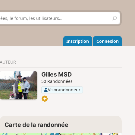
R
e
c
h
e
Inscription
Connexion
r
c
h
AUTEUR
e
r
Gilles MSD
50 Randonnées
Visorandonneur
Carte de la randonnée