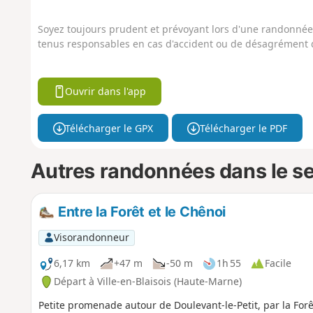
Soyez toujours prudent et prévoyant lors d'une randonnée. 
tenus responsables en cas d'accident ou de désagrément q
Ouvrir dans l'app
Télécharger le GPX
Télécharger le PDF
Autres randonnées dans le s
Entre la Forêt et le Chênoi
Visorandonneur
6,17 km
+47 m
-50 m
1h 55
Facile
Départ à Ville-en-Blaisois (Haute-Marne)
Petite promenade autour de Doulevant-le-Petit, par la Forê