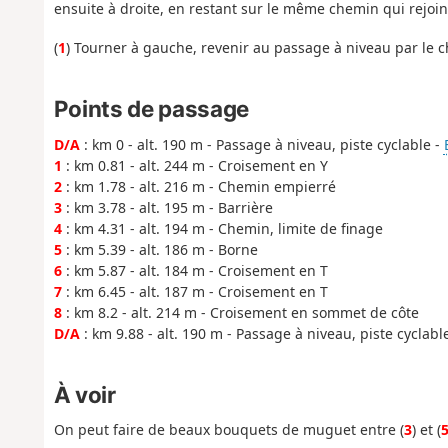
ensuite à droite, en restant sur le même chemin qui rejoint 
(
1
) Tourner à gauche, revenir au passage à niveau par le ch
Points de passage
D/A
: km 0 - alt. 190 m - Passage à niveau, piste cyclable -
1
: km 0.81 - alt. 244 m - Croisement en Y
2
: km 1.78 - alt. 216 m - Chemin empierré
3
: km 3.78 - alt. 195 m - Barrière
4
: km 4.31 - alt. 194 m - Chemin, limite de finage
5
: km 5.39 - alt. 186 m - Borne
6
: km 5.87 - alt. 184 m - Croisement en T
7
: km 6.45 - alt. 187 m - Croisement en T
8
: km 8.2 - alt. 214 m - Croisement en sommet de côte
D/A
: km 9.88 - alt. 190 m - Passage à niveau, piste cyclabl
À voir
On peut faire de beaux bouquets de muguet entre (
3
) et (