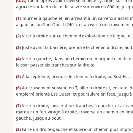
(
D/A
) 100 m après avoir traversé la piste cyclable, sur la
agricole sur la droite, et le suivre sur environ 800 m, jusq
(
1
) Tourner à gauche et, en arrivant à un carrefour assez i
à gauche, au Sud-Ouest (240°), et arriver à un croisement
(
2
) Virer à droite sur ce chemin d'exploitation rectiligne, et
(
3
) Juste avant la barrière, prendre le chemin à droite, au 
(
4
) Virer à gauche, dans un chemin qui marque la limite de 
laisser passer six tranches sur la droite.
(
5
) À la septième, prendre le chemin à droite, au Sud-Est.
(
6
) Au croisement suivant, en T, aller à droite et, ensuite
empierré orienté Est-Ouest, et poursuivre en face, jusqu'
(
7
) Virer à droite, laisser deux tranches à gauche, et arriv
marque un fort virage à droite, traverse un chemin en limi
gauche, jusqu'au bout.
(
8
) Faire un droite-gauche et suivre un chemin plus importa