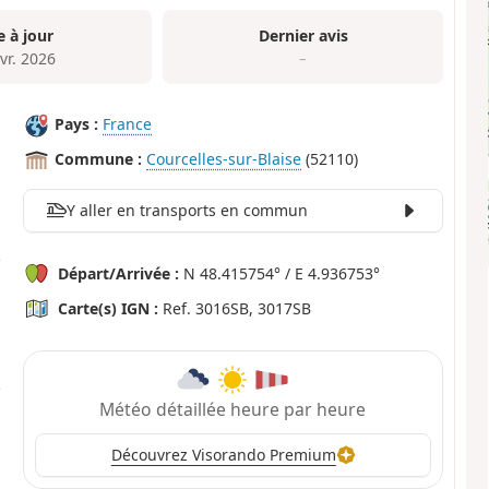
e à jour
Dernier avis
vr. 2026
–
Pays :
France
Commune :
Courcelles-sur-Blaise
(52110)
Y aller en transports en commun
Départ/Arrivée :
N 48.415754° / E 4.936753°
Carte(s) IGN :
Ref. 3016SB, 3017SB
Météo détaillée heure par heure
Découvrez Visorando Premium