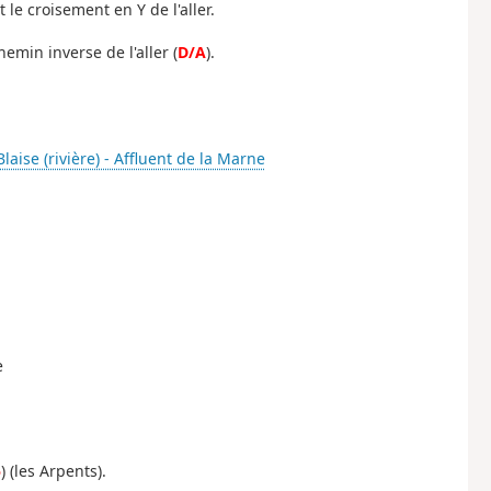
le croisement en Y de l'aller.
emin inverse de l'aller (
D/A
).
Blaise (rivière) - Affluent de la Marne
e
5
) (les Arpents).