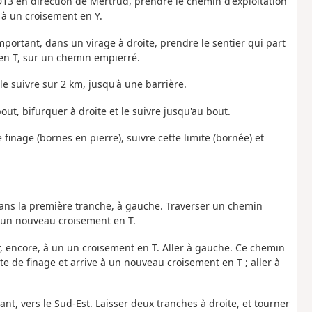
 RD13 en direction de Mertrud, prendre le chemin d'exploitation
u'à un croisement en Y.
mportant, dans un virage à droite, prendre le sentier qui part
 en T, sur un chemin empierré.
 le suivre sur 2 km, jusqu'à une barrière.
bout, bifurquer à droite et le suivre jusqu'au bout.
finage (bornes en pierre), suivre cette limite (bornée) et
, dans la première tranche, à gauche. Traverser un chemin
à un nouveau croisement en T.
er, encore, à un un croisement en T. Aller à gauche. Ce chemin
te de finage et arrive à un nouveau croisement en T ; aller à
nt, vers le Sud-Est. Laisser deux tranches à droite, et tourner