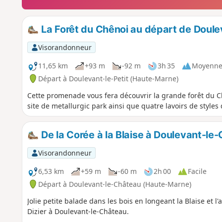
La Forêt du Chênoi au départ de Doule
Visorandonneur
11,65 km
+93 m
-92 m
3h 35
Moyenn
Départ à Doulevant-le-Petit (Haute-Marne)
Cette promenade vous fera découvrir la grande forêt du C
site de metallurgic park ainsi que quatre lavoirs de styles 
De la Corée à la Blaise à Doulevant-le
Visorandonneur
6,53 km
+59 m
-60 m
2h 00
Facile
Départ à Doulevant-le-Château (Haute-Marne)
Jolie petite balade dans les bois en longeant la Blaise et l
Dizier à Doulevant-le-Château.