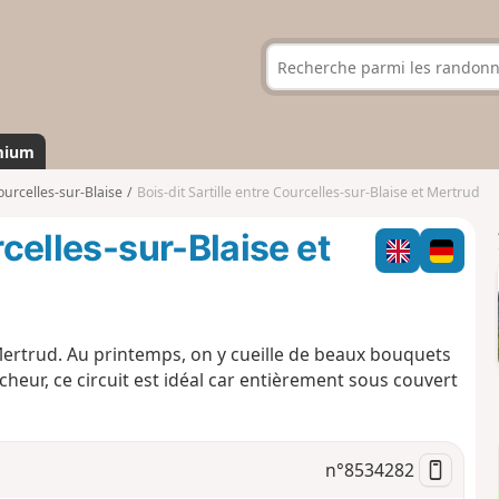
mium
ourcelles-sur-Blaise
Bois-dit Sartille entre Courcelles-sur-Blaise et Mertrud
rcelles-sur-Blaise et
Mertrud. Au printemps, on y cueille de beaux bouquets
heur, ce circuit est idéal car entièrement sous couvert
n°
8534282