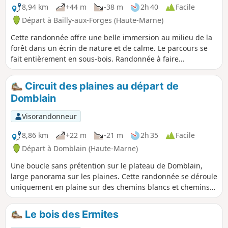
8,94 km
+44 m
-38 m
2h 40
Facile
Départ à Bailly-aux-Forges (Haute-Marne)
Cette randonnée offre une belle immersion au milieu de la
forêt dans un écrin de nature et de calme. Le parcours se
fait entièrement en sous-bois. Randonnée à faire
particulièrement en été par forte chaleur.
Circuit des plaines au départ de
Domblain
Visorandonneur
8,86 km
+22 m
-21 m
2h 35
Facile
Départ à Domblain (Haute-Marne)
Une boucle sans prétention sur le plateau de Domblain,
large panorama sur les plaines. Cette randonnée se déroule
uniquement en plaine sur des chemins blancs et chemins
enherbés, ce parcours est praticable toute l'année même en
période de chasse. Sur la fin du parcours, visite de l'église
Le bois des Ermites
rénovée datant du XIIIe siècle et à côté un joli lavoir.