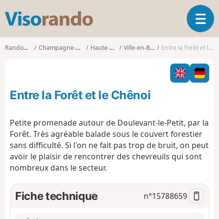
V
O
i
u
s
v
o
Randonnées
Champagne-Ardenne
Haute-Marne
Ville-en-Blaisois
Entre la Forêt et le Chênoi
r
r
i
a
r
n
l
d
Entre la Forêt et le Chênoi
a
o
n
a
Petite promenade autour de Doulevant-le-Petit, par la
v
Forêt. Très agréable balade sous le couvert forestier
i
sans difficulté. Si l'on ne fait pas trop de bruit, on peut
g
avoir le plaisir de rencontrer des chevreuils qui sont
a
t
nombreux dans le secteur.
i
o
Fiche technique
n°
15788659
n