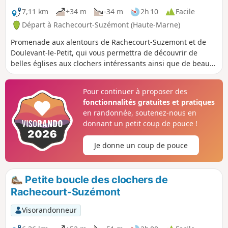
7,11 km
+34 m
-34 m
2h 10
Facile
Départ à Rachecourt-Suzémont (Haute-Marne)
Promenade aux alentours de Rachecourt-Suzemont et de
Doulevant-le-Petit, qui vous permettra de découvrir de
belles églises aux clochers intéressants ainsi que de beaux
lavoirs.
Pour continuer à proposer des
fonctionnalités gratuites et pratiques
en randonnée, soutenez-nous en
donnant un petit coup de pouce !
Je donne un coup de pouce
Petite boucle des clochers de
Rachecourt-Suzémont
Visorandonneur