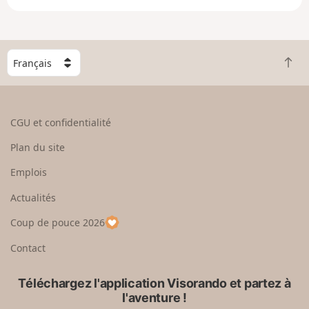
e
e
n
g
C
r
R
h
a
e
o
n
t
i
d
o
s
CGU et confidentialité
u
i
r
s
Plan du site
e
s
n
e
Emplois
h
z
Actualités
a
u
u
n
Coup de pouce 2026
t
p
a
Contact
y
s
Téléchargez l'application Visorando et partez à
l'aventure !