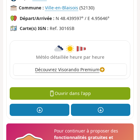
Commune :
Ville-en-Blaisois
(52130)
Départ/Arrivée :
N 48.439597° / E 4.95646°
Carte(s) IGN :
Ref. 3016SB
Météo détaillée heure par heure
Découvrez Visorando Premium
Ouvrir dans l'app
Pour continuer à proposer des
fonctionnalités gratuites et