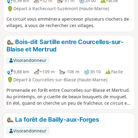
6,36 km
+52 m
-51 m
2h 00
Facile
Départ à Rachecourt-Suzémont (Haute-Marne)
Ce circuit vous emmènera apercevoir plusieurs clochers de
villages, à vous de rechercher ces villages.
Bois-dit Sartille entre Courcelles-sur-
Blaise et Mertrud
Visorandonneur
9,88 km
+109 m
-106 m
3h 10
Facile
Départ à Courcelles-sur-Blaise (Haute-Marne)
Promenade en forêt entre Courcelles-sur-Blaise et Mertrud.
Au printemps, on y cueille de beaux bouquets de muguet.
En été, quand on cherche un peu de fraîcheur, ce circuit est
idéal car entièrement sous couvert de la forêt.
La forêt de Bailly-aux-Forges
Visorandonneur