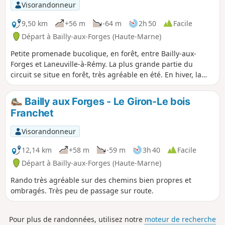
Visorandonneur
9,50 km
+56 m
-64 m
2h 50
Facile
Départ à Bailly-aux-Forges (Haute-Marne)
Petite promenade bucolique, en forêt, entre Bailly-aux-
Forges et Laneuville-à-Rémy. La plus grande partie du
circuit se situe en forêt, très agréable en été. En hiver, la
partie Sud peut se révéler un peu humide.
Bailly aux Forges - Le Giron-Le bois
Franchet
Visorandonneur
12,14 km
+58 m
-59 m
3h 40
Facile
Départ à Bailly-aux-Forges (Haute-Marne)
Rando très agréable sur des chemins bien propres et
ombragés. Très peu de passage sur route.
Pour plus de randonnées, utilisez notre
moteur de recherche