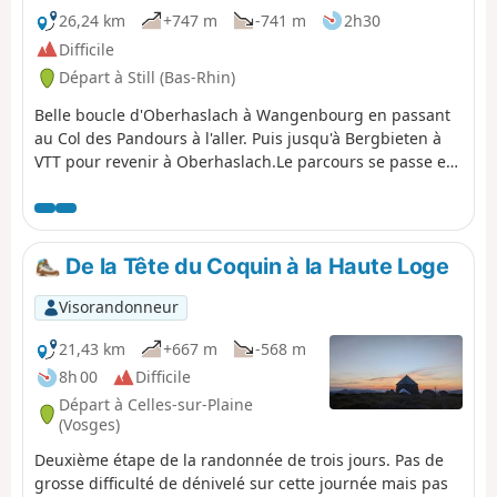
26,24 km
+747 m
-741 m
2h30
Difficile
Départ à Still (Bas-Rhin)
Belle boucle d'Oberhaslach à Wangenbourg en passant
au Col des Pandours à l'aller. Puis jusqu'à Bergbieten à
VTT pour revenir à Oberhaslach.Le parcours se passe en
grande partie sur des chemins carrossables. Il y a
quelques passages techniques sur des singles assez
courts.
De la Tête du Coquin à la Haute Loge
Visorandonneur
21,43 km
+667 m
-568 m
8h 00
Difficile
Départ à Celles-sur-Plaine
(Vosges)
Deuxième étape de la randonnée de trois jours. Pas de
grosse difficulté de dénivelé sur cette journée mais pas