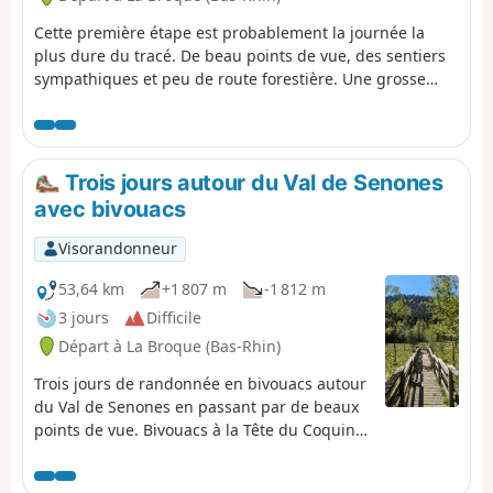
Cette première étape est probablement la journée la
plus dure du tracé. De beau points de vue, des sentiers
sympathiques et peu de route forestière. Une grosse
montée, en fin de journée, qui explique la cotation
"Difficile".
Trois jours autour du Val de Senones
avec bivouacs
Visorandonneur
53,64 km
+1 807 m
-1 812 m
3 jours
Difficile
Départ à La Broque (Bas-Rhin)
Trois jours de randonnée en bivouacs autour
du Val de Senones en passant par de beaux
points de vue. Bivouacs à la Tête du Coquin
et à la Haute Loge.