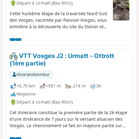
Départ à Urmatt (Bas-Rhin)
Cette huitième étape de la traversée Nord-Sud
des Vosges, racontée par Passion Vosges, vous
emmène à la découverte du site du Donon et
du Mémorial d'Alsace Moselle. Le récit de cette
randonnée est assuré par Romain Gascon et
vous pouvez le retrouver - comme l'ensemble
des étapes de la traversée- dans Passion
VTT Vosges J2 : Urmatt - Ottrott
Vosges, le magazine des randonneurs édité
(1ère partie)
par les DNA et L'Alsace.
Visorandonneur
16,70 km
+561 m
-214 m
3h
Moyenne
Départ à Urmatt (Bas-Rhin)
Cet itinéraire constitue la première partie de la 2è étape
d'une itinérance de 7 jours sur le versant alsacien des
Vosges. Le cheminement se fait en majeure partie sur
des routes forestières en bon état. Le balisage, excellent,
est constitué de plaquettes sur lesquelles figurent un