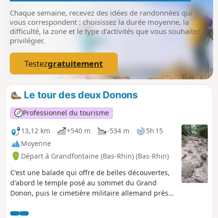
Chaque semaine, recevez des idées de randonnées qui
vous correspondent : choisissez la durée moyenne, la
difficulté, la zone et le type d’activités que vous souhaitez
privilégier.
Testez
gratuitement
Le tour des deux Donons
Professionnel du tourisme
13,12 km
+540 m
-534 m
5h 15
Moyenne
Départ à Grandfontaine (Bas-Rhin) (Bas-Rhin)
C'est une balade qui offre de belles découvertes,
d'abord le temple posé au sommet du Grand
Donon, puis le cimetière militaire allemand près
du Col de la Côte de l'Engin et enfin le sommet du
Petit Donon qui offre une belle vue.