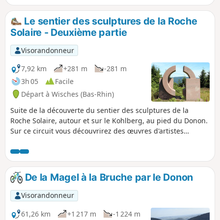
Le sentier des sculptures de la Roche
Solaire - Deuxième partie
Visorandonneur
7,92 km
+281 m
-281 m
3h 05
Facile
Départ à Wisches (Bas-Rhin)
Suite de la découverte du sentier des sculptures de la
Roche Solaire, autour et sur le Kohlberg, au pied du Donon.
Sur ce circuit vous découvrirez des œuvres d'artistes
d'Allemagne, Angleterre, France et Ukraine. Superbe
panorama sur la Vallée de la Bruche et la plaine d'Alsace. Il
est tout a fait possible d'enchainer les 2 boucles dans une
même journée, pour cela le point (7) de la 1re partie devient
De la Magel à la Bruche par le Donon
le point (1) de ce nouveau circuit et il suffira de suivre les
nouvelles étapes.
Visorandonneur
61,26 km
+1 217 m
-1 224 m