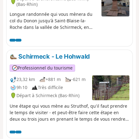
(Bas-Rhin)
Longue randonnée qui vous mènera du
col du Donon jusqu'à Saint-Blaise-la-
Roche dans la vallée de Schirmeck, en
passant par les cols du Prayé et du Hantz.
Vous suivrez sur les sommets l'ancienne
frontière de 1871 entre la France et
l'Allemagne, encore matérialisée par
Schirmeck - Le Hohwald
plusieurs bornes frontières. Au mois
d'août, les hautes-chaumes sont
Professionnel du tourisme
parsemées de bruyères en fleurs qui
donnent une belle coloration rose qui
23,32 km
+881 m
-621 m
tranche avec le vert des sapins, le bleu
9h 10
Très difficile
du ciel et les nuages blancs.
Départ à Schirmeck (Bas-Rhin)
Une étape qui vous mène au Struthof, qu'il faut prendre
le temps de visiter - et peut-être faire cette étape en
deux ou trois jours en prenant le temps de vous rendre
au Mémorial d'Alsace-Moselle. Vous découvrirez aussi le
Champ du Feu et la belle station de moyenne montagne
ainsi que le Hohwald. Récit de cette neuvième étape par