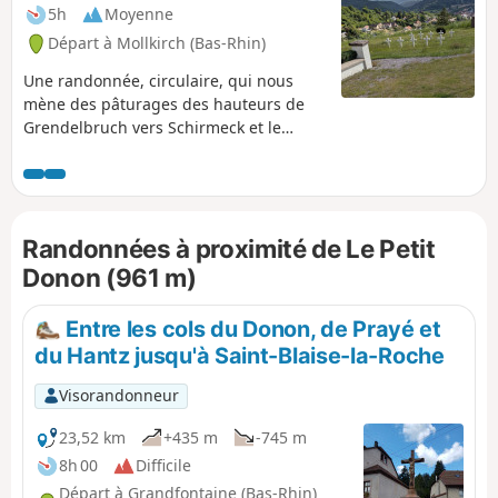
5h
Moyenne
Départ à Mollkirch (Bas-Rhin)
Une randonnée, circulaire, qui nous
mène des pâturages des hauteurs de
Grendelbruch vers Schirmeck et le
Donon, avec un retour par la vallée de la
Bruche. Elle emprunte, à la fois, la
route, les routes forestières, les
chemins forestiers et les itinéraires
Randonnées à proximité de Le Petit
cyclables.
Donon (961 m)
Entre les cols du Donon, de Prayé et
du Hantz jusqu'à Saint-Blaise-la-Roche
Visorandonneur
23,52 km
+435 m
-745 m
8h 00
Difficile
Départ à Grandfontaine (Bas-Rhin)