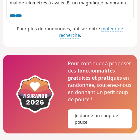
mal de kilomètres à avaler. Et un magnifique panorama
depuis les chaumes en fin de journée qui vaut le
déplacement.
Pour plus de randonnées, utilisez notre
moteur de
recherche
.
Pour continuer à proposer
des
fonctionnalités
gratuites et pratiques
en
randonnée, soutenez-nous
en donnant un petit coup
de pouce !
Je donne un coup de
pouce