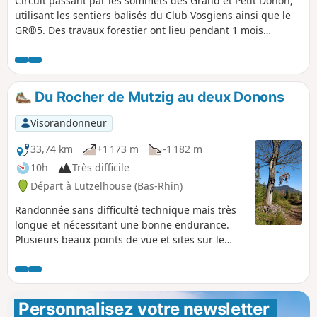
Circuit passant par les sommets des Grand et Petit Donon,
utilisant les sentiers balisés du Club Vosgiens ainsi que le
GR®5. Des travaux forestier ont lieu pendant 1 mois
jusqu'en mai 2024 entre le (10) et le (11)
Du Rocher de Mutzig au deux Donons
Visorandonneur
33,74 km
+1 173 m
-1 182 m
10h
Très difficile
Départ à Lutzelhouse (Bas-Rhin)
Randonnée sans difficulté technique mais très
longue et nécessitant une bonne endurance.
Plusieurs beaux points de vue et sites sur le
chemin.
Personnalisez votre newsletter 