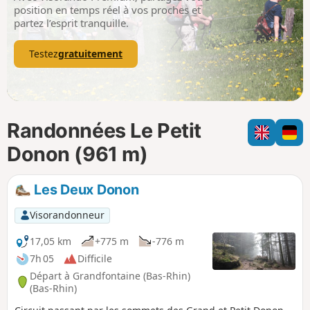
p
position en temps réel à vos proches et
partez l’esprit tranquille.
Testez
gratuitement
Randonnées Le Petit
Donon (961 m)
Les Deux Donon
Visorandonneur
17,05 km
+775 m
-776 m
7h 05
Difficile
Départ à Grandfontaine (Bas-Rhin)
(Bas-Rhin)