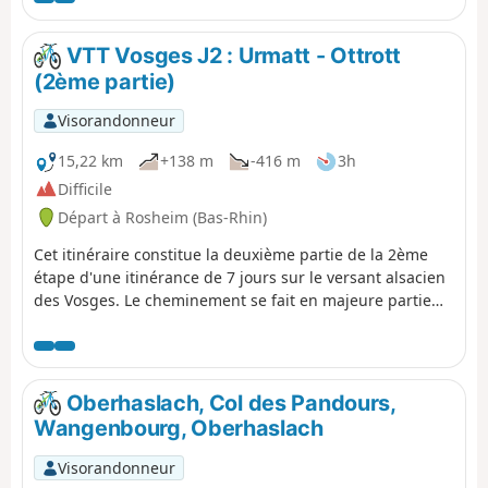
logo VTT Orange ou Rouge accompagné de la mention
TMV (Traversée du Massif Vosgien). N.B. La première
VTT Vosges J2 : Urmatt - Ottrott
partie de ce parcours (du départ au point (7)) se fait sur
(2ème partie)
route goudronnée.
Visorandonneur
15,22 km
+138 m
-416 m
3h
Difficile
Départ à Rosheim (Bas-Rhin)
Cet itinéraire constitue la deuxième partie de la 2ème
étape d'une itinérance de 7 jours sur le versant alsacien
des Vosges. Le cheminement se fait en majeure partie
sur des routes forestières en bon état. Le balisage,
excellent, est constitué de plaquettes sur lesquelles
figurent un logo VTT Orange ou Rouge accompagné de
la mention TMV (Traversée du Massif Vosgien).
Oberhaslach, Col des Pandours,
Wangenbourg, Oberhaslach
Visorandonneur