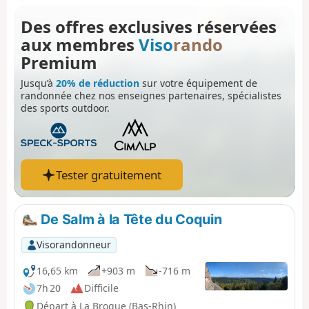
Romain Gascon à retrouver dans le magazine Passion
Des offres exclusives réservées
Vosges.
aux membres
Viso
rando
Premium
Jusqu’à
20% de réduction
sur votre équipement de
randonnée chez nos enseignes partenaires, spécialistes
des sports outdoor.
Tester gratuitement
De Salm à la Tête du Coquin
Visorandonneur
16,65 km
+903 m
-716 m
7h 20
Difficile
Départ à La Broque (Bas-Rhin)