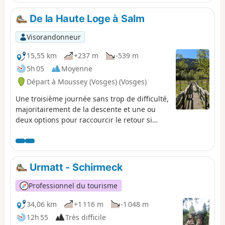
De la Haute Loge à Salm
Visorandonneur
15,55 km
+237 m
-539 m
5h 05
Moyenne
Départ à Moussey (Vosges) (Vosges)
Une troisième journée sans trop de difficulté,
majoritairement de la descente et une ou
deux options pour raccourcir le retour si
besoin.
Urmatt - Schirmeck
Professionnel du tourisme
34,06 km
+1 116 m
-1 048 m
12h 55
Très difficile