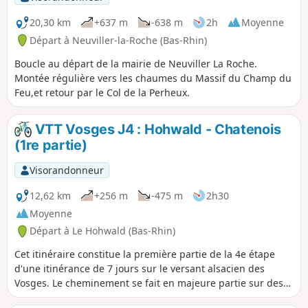
20,30 km
+637 m
-638 m
2h
Moyenne
Départ à Neuviller-la-Roche (Bas-Rhin)
Boucle au départ de la mairie de Neuviller La Roche.
Montée régulière vers les chaumes du Massif du Champ du
Feu,et retour par le Col de la Perheux.
VTT Vosges J4 : Hohwald - Chatenois
(1re partie)
Visorandonneur
12,62 km
+256 m
-475 m
2h30
Moyenne
Départ à Le Hohwald (Bas-Rhin)
Cet itinéraire constitue la première partie de la 4e étape
d'une itinérance de 7 jours sur le versant alsacien des
Vosges. Le cheminement se fait en majeure partie sur des
routes forestières en bon état. Le balisage, excellent, est