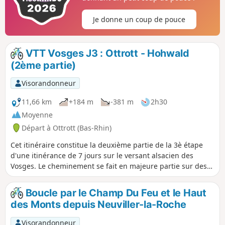
Je donne un coup de pouce
VTT Vosges J3 : Ottrott - Hohwald
(2ème partie)
Visorandonneur
11,66 km
+184 m
-381 m
2h30
Moyenne
Départ à Ottrott (Bas-Rhin)
Cet itinéraire constitue la deuxième partie de la 3è étape
d'une itinérance de 7 jours sur le versant alsacien des
Vosges. Le cheminement se fait en majeure partie sur des
routes forestières en bon état. Le balisage, excellent, est
constitué de plaquettes sur lesquelles figurent un logo VTT
Boucle par le Champ Du Feu et le Haut
Orange ou Rouge accompagné de la mention TMV
des Monts depuis Neuviller-la-Roche
(Traversée du Massif Vosgien).
Visorandonneur