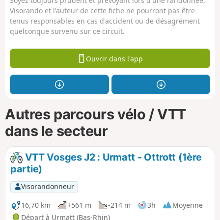
Soyez toujours prudent et prévoyant lors d'une randonnée.
Visorando et l'auteur de cette fiche ne pourront pas être
tenus responsables en cas d'accident ou de désagrément
quelconque survenu sur ce circuit.
Ouvrir dans l'app
Autres parcours vélo / VTT
dans le secteur
VTT Vosges J2 : Urmatt - Ottrott (1ère
partie)
Visorandonneur
16,70 km
+561 m
-214 m
3h
Moyenne
Départ à Urmatt (Bas-Rhin)