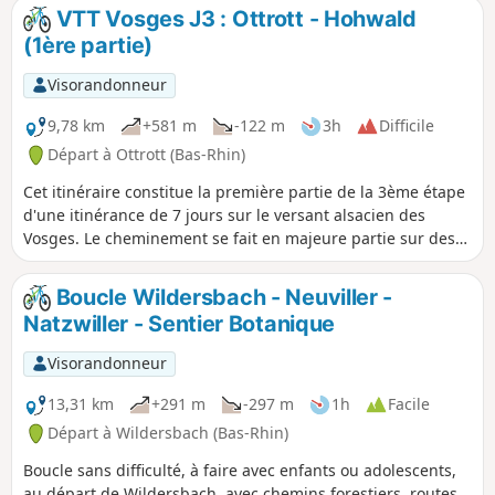
constitué de plaquettes sur lesquelles figurent un logo VTT
VTT Vosges J3 : Ottrott - Hohwald
Orange ou Rouge accompagné de la mention TMV
(1ère partie)
(Traversée du Massif Vosgien).
Visorandonneur
9,78 km
+581 m
-122 m
3h
Difficile
Départ à Ottrott (Bas-Rhin)
Cet itinéraire constitue la première partie de la 3ème étape
d'une itinérance de 7 jours sur le versant alsacien des
Vosges. Le cheminement se fait en majeure partie sur des
routes forestières en bon état. Le balisage, excellent,est
constitué de plaquettes sur lesquelles figurent un logo VTT
Boucle Wildersbach - Neuviller -
Orange ou Rouge accompagné de la mention TMV
Natzwiller - Sentier Botanique
(Traversée du Massif Vosgien).
Visorandonneur
13,31 km
+291 m
-297 m
1h
Facile
Départ à Wildersbach (Bas-Rhin)
Boucle sans difficulté, à faire avec enfants ou adolescents,
au départ de Wildersbach, avec chemins forestiers, routes