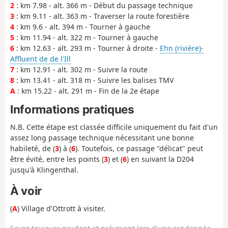
2
: km 7.98 - alt. 366 m - Début du passage technique
3
: km 9.11 - alt. 363 m - Traverser la route forestière
4
: km 9.6 - alt. 394 m - Tourner à gauche
5
: km 11.94 - alt. 322 m - Tourner à gauche
6
: km 12.63 - alt. 293 m - Tourner à droite -
Ehn (rivière)-
Affluent de de l'Ill
7
: km 12.91 - alt. 302 m - Suivre la route
8
: km 13.41 - alt. 318 m - Suivre les balises TMV
A
: km 15.22 - alt. 291 m - Fin de la 2e étape
Informations pratiques
N.B. Cette étape est classée difficile uniquement du fait d'un
assez long passage technique nécessitant une bonne
habileté, de (
3
) à (
6
). Toutefois, ce passage "délicat" peut
être évité, entre les points (
3
) et (
6
) en suivant la D204
jusqu'à Klingenthal.
À voir
(
A
) Village d'Ottrott à visiter.