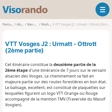
V
O
i
u
s
v
o
Parcours
Alsace
Bas-Rhin
Rosheim
VTT Vosges J2 : Urmatt - Ottrott (2ème partie)
r
r
i
a
r
n
VTT Vosges J2 : Urmatt - Ottrott
l
d
a
(2ème partie)
o
n
a
Cet itinéraire constitue la
deuxième partie de la
v
i
2ème étape
d'une itinérance de 7 jours sur le versant
g
alsacien des Vosges. Le cheminement se fait en
a
majeure partie sur des routes forestières en bon état.
t
Le balisage, excellent, est constitué de plaquettes sur
i
lesquelles figurent un logo VTT Orange ou Rouge
o
accompagné de la mention TMV (Traversée du Massif
n
Vosgien).