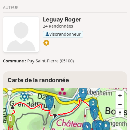
AUTEUR
Leguay Roger
24 Randonnées
Visorandonneur
Commune :
Puy-Saint-Pierre (05100)
Carte de la randonnée
2
1
3
4
6
7
8
5