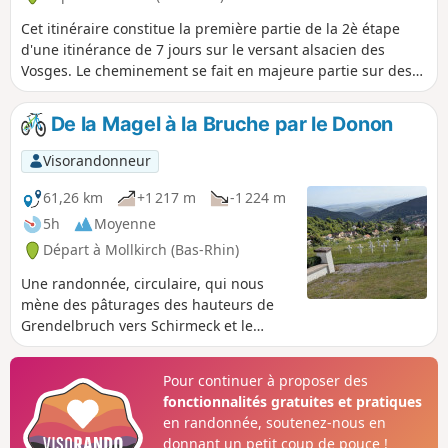
Cet itinéraire constitue la première partie de la 2è étape
d'une itinérance de 7 jours sur le versant alsacien des
Vosges. Le cheminement se fait en majeure partie sur des
routes forestières en bon état. Le balisage, excellent, est
constitué de plaquettes sur lesquelles figurent un logo VTT
De la Magel à la Bruche par le Donon
Orange ou Rouge accompagné de la mention TMV
(Traversée du Massif Vosgien). N.B. La première partie de ce
Visorandonneur
parcours (du départ au point (7)) se fait sur route
goudronnée.
61,26 km
+1 217 m
-1 224 m
5h
Moyenne
Départ à Mollkirch (Bas-Rhin)
Une randonnée, circulaire, qui nous
mène des pâturages des hauteurs de
Grendelbruch vers Schirmeck et le
Donon, avec un retour par la vallée de la
Bruche. Elle emprunte, à la fois, la
Pour continuer à proposer des
route, les routes forestières, les
fonctionnalités gratuites et pratiques
chemins forestiers et les itinéraires
en randonnée, soutenez-nous en
cyclables.
donnant un petit coup de pouce !