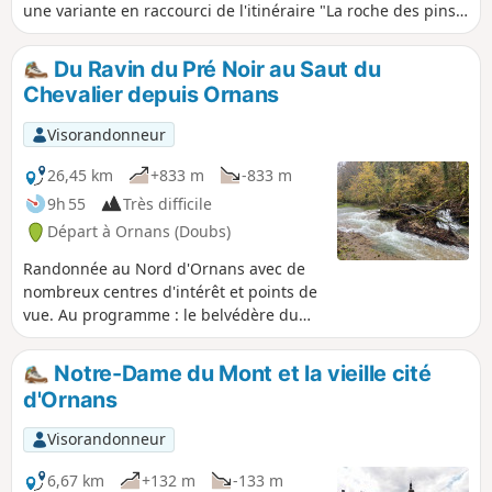
une variante en raccourci de l'itinéraire "La roche des pins"
disponible dans Visorando.
Du Ravin du Pré Noir au Saut du
Chevalier depuis Ornans
Visorandonneur
26,45 km
+833 m
-833 m
9h 55
Très difficile
Départ à Ornans (Doubs)
Randonnée au Nord d'Ornans avec de
nombreux centres d'intérêt et points de
vue. Au programme : le belvédère du
Château, le Puits de la Brême, la Gouille
aux Chèvres, la Grotte du Plaisir
Notre-Dame du Mont et la vieille cité
Fontaine, le Rocher du Tourbillon, le
d'Ornans
Saut du Chevalier, Notre-Dame du Mont.
La randonnée peut se terminer par une
Visorandonneur
visite du centre-ville (§ Info pratiques).
Randonnée très difficile de par sa
6,67 km
+132 m
-133 m