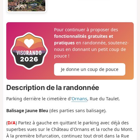
Pour continuer à proposer des
fonctionnalités gratuites et
pratiques
en randonnée, soutenez-
nous en donnant un petit coup de
pouce !
Je donne un coup de pouce
Description de la randonnée
Parking derrière le cimetière d'
Ornans
, Rue du Taulet.
Balisage Jaune Bleu
(des parties sans balisage).
(
D/A
) Partez à gauche en quittant le parking avec déjà des
superbes vues sur le Château d'Ornans et la roche du Mont.
À la première bifurcation, continuez tout droit dans la Rue