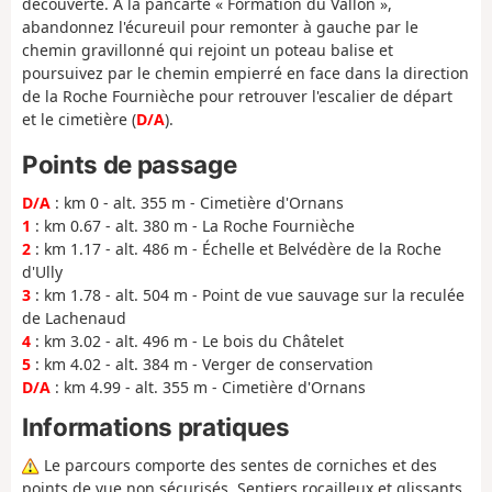
découverte. À la pancarte « Formation du Vallon »,
abandonnez l'écureuil pour remonter à gauche par le
chemin gravillonné qui rejoint un poteau balise et
poursuivez par le chemin empierré en face dans la direction
de la Roche Fournièche pour retrouver l'escalier de départ
et le cimetière (
D/A
).
Points de passage
D/A
: km 0 - alt. 355 m - Cimetière d'Ornans
1
: km 0.67 - alt. 380 m - La Roche Fournièche
2
: km 1.17 - alt. 486 m - Échelle et Belvédère de la Roche
d'Ully
3
: km 1.78 - alt. 504 m - Point de vue sauvage sur la reculée
de Lachenaud
4
: km 3.02 - alt. 496 m - Le bois du Châtelet
5
: km 4.02 - alt. 384 m - Verger de conservation
D/A
: km 4.99 - alt. 355 m - Cimetière d'Ornans
Informations pratiques
Le parcours comporte des sentes de corniches et des
points de vue non sécurisés. Sentiers rocailleux et glissants