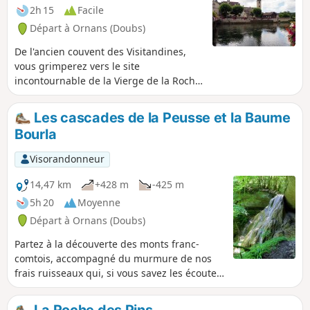
longueur et son dénivelé, il est
2h 15
Facile
nécessaire d'avoir une bonne condition
Départ à Ornans (Doubs)
physique, certaines portions sont
réservées aux randonneurs
De l'ancien couvent des Visitandines,
expérimentés (échelles, passages avec
vous grimperez vers le site
les mains, etc.) avec des zones plus ou
incontournable de la Vierge de la Roche
moins humides avec cailloux. Mais le
du Mont et sa vue sur la vallée de la
parcours est varié et les points de vue
Loue et la bourgade ornanaise. Puis
Les cascades de la Peusse et la Baume
magnifiques. Ce parcours en automne
longeant le ruisseau de Mambouc, vous
Bourla
donne lieu à un festival de couleurs.
regagnerez la vieille cité pour longer la
rivière et ses belles maisons aux pieds
Visorandonneur
dans l'eau.
14,47 km
+428 m
-425 m
5h 20
Moyenne
Départ à Ornans (Doubs)
Partez à la découverte des monts franc-
comtois, accompagné du murmure de nos
frais ruisseaux qui, si vous savez les écouter,
vous conteront bien des histoires oubliées.
Découvrez les végétations pétrifiées par nos
La Roche des Pins