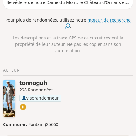
Belvédère de notre Dame du Mont, le Château d’Ornans et
celui du Grand, vous offrant de vastes points de vue sur la
vallée de la Loue. Site majeur du Parcours Courbet, grâce
Pour plus de randonnées, utilisez notre
moteur de recherche
au célèbre tableau Le Château d’Ornans de 1855, une huile
.
sur toile conservée au Musée de Minneapolis. Vous
découvrirez la Fontaine aux Vipères, résonante encore des
Les descriptions et la trace GPS de ce circuit restent la
commérages de nos cancouaines
propriété de leur auteur. Ne pas les copier sans son
autorisation.
AUTEUR
tonnoguh
298 Randonnées
Visorandonneur
Commune :
Fontain (25660)