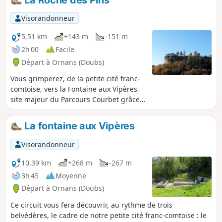
eaux calcaires et la fraîcheur des baumes
secrètes enchâssées dans la verdure
Visorandonneur
sauvage.
5,51 km
+143 m
-151 m
2h 00
Facile
Départ à Ornans (Doubs)
Vous grimperez, de la petite cité franc-
comtoise, vers la Fontaine aux Vipères,
site majeur du Parcours Courbet grâce
au célèbre tableau "Le Château
d’Ornans de 1855" où les cancouères du
La fontaine aux Vipères
temps de Courbet cancanaient. Puis, du
château surplombant Ornans, vous
Visorandonneur
reviendrez, longeant les corniches avec
de nombreux points de vue, par la
10,39 km
+268 m
-267 m
charmante petite reculée de la Roche
3h 45
Moyenne
des Pins.
Départ à Ornans (Doubs)
Ce circuit vous fera découvrir, au rythme de trois
belvédères, le cadre de notre petite cité franc-comtoise : le