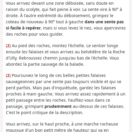
Vous arrivez devant une zone déboisée, sans doute en
raison du scolyte, qui fait peine à voir. La sente vire à 90° à
droite. À l'autre extrémité du déboisement, grimpez le
coteau de nouveau à 90° tout à gauche
dans une sente pas
si facile à repérer
, mais si vous levez le nez, vous apercevrez
des roches pour vous guider.
(
2
) Au pied des roches, montez l'échelle. Le sentier longe
ensuite les falaises et vous arrivez au belvédère de la Roche
d'Ully. Rebroussez chemin jusqu'au bas de l'échelle. Vous
abordez la partie sauvage de la balade.
(
2
) Poursuivez le long de ces belles petites falaises
sauvageonnes par une sente pas toujours visible et qui se
perd parfois. Mais pas d'inquiétude, gardez les falaises
proches à main gauche. Vous arrivez assez rapidement à un
petit passage entre les roches. Faufilez-vous dans ce
passage, grimpant
prudemment
au-dessus de ces falaises.
C'est le point critique de la description.
Vous arrivez, sur le haut proche, à une marche rocheuse
moussue d'un bon petit mètre de hauteur qui va en