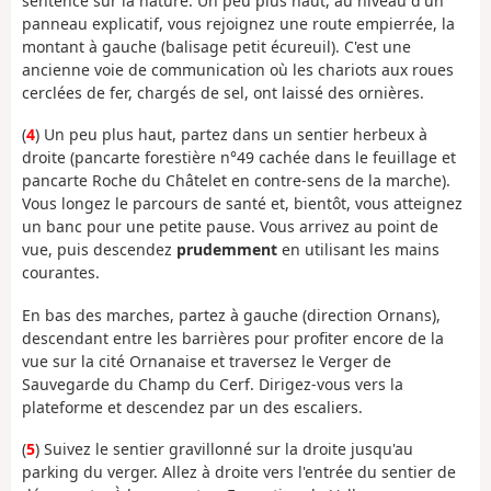
sentence sur la nature. Un peu plus haut, au niveau d'un
panneau explicatif, vous rejoignez une route empierrée, la
montant à gauche (balisage petit écureuil). C'est une
ancienne voie de communication où les chariots aux roues
cerclées de fer, chargés de sel, ont laissé des ornières.
(
4
) Un peu plus haut, partez dans un sentier herbeux à
droite (pancarte forestière n°49 cachée dans le feuillage et
pancarte Roche du Châtelet en contre-sens de la marche).
Vous longez le parcours de santé et, bientôt, vous atteignez
un banc pour une petite pause. Vous arrivez au point de
vue, puis descendez
prudemment
en utilisant les mains
courantes.
En bas des marches, partez à gauche (direction Ornans),
descendant entre les barrières pour profiter encore de la
vue sur la cité Ornanaise et traversez le Verger de
Sauvegarde du Champ du Cerf. Dirigez-vous vers la
plateforme et descendez par un des escaliers.
(
5
) Suivez le sentier gravillonné sur la droite jusqu'au
parking du verger. Allez à droite vers l'entrée du sentier de