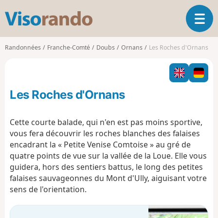
V
O
i
u
s
v
o
Randonnées
Franche-Comté
Doubs
Ornans
Les Roches d'Ornans
r
r
i
a
r
n
l
d
Les Roches d'Ornans
a
o
n
a
Cette courte balade, qui n'en est pas moins sportive,
v
vous fera découvrir les roches blanches des falaises
i
encadrant la « Petite Venise Comtoise » au gré de
g
quatre points de vue sur la vallée de la Loue. Elle vous
a
t
guidera, hors des sentiers battus, le long des petites
i
falaises sauvageonnes du Mont d'Ully, aiguisant votre
o
sens de l'orientation.
n