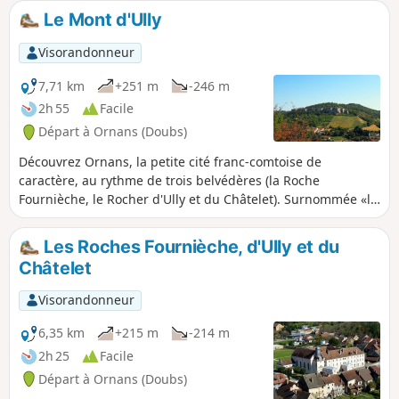
Le Mont d'Ully
Visorandonneur
7,71 km
+251 m
-246 m
2h 55
Facile
Départ à Ornans (Doubs)
Découvrez Ornans, la petite cité franc-comtoise de
caractère, au rythme de trois belvédères (la Roche
Fournièche, le Rocher d'Ully et du Châtelet). Surnommée «la
petite Venise comtoise», elle vous charmera par ses
maisons sur la Loue, ses ponts, source d'inspiration pour le
Les Roches Fournièche, d'Ully et du
grand Gustave Courbet.
Châtelet
Visorandonneur
6,35 km
+215 m
-214 m
2h 25
Facile
Départ à Ornans (Doubs)