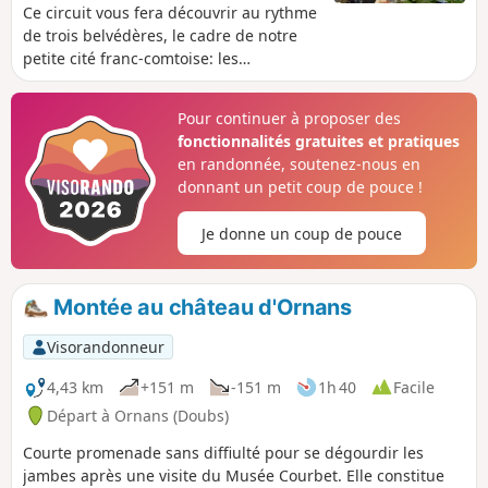
Ce circuit vous fera découvrir au rythme
de trois belvédères, le cadre de notre
petite cité franc-comtoise: les
belvédères de Roche Fournièche, du
Rocher d'Ully et du Châtelet.
Pour continuer à proposer des
fonctionnalités gratuites et pratiques
en randonnée, soutenez-nous en
donnant un petit coup de pouce !
Je donne un coup de pouce
Montée au château d'Ornans
Visorandonneur
4,43 km
+151 m
-151 m
1h 40
Facile
Départ à Ornans (Doubs)
Courte promenade sans diffiulté pour se dégourdir les
jambes après une visite du Musée Courbet. Elle constitue