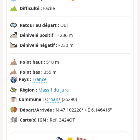
Difficulté :
Facile
Retour au départ :
Oui
Dénivelé positif :
+ 236 m
Dénivelé négatif :
- 230 m
Point haut :
510 m
Point bas :
355 m
Pays :
France
Région :
Massif du Jura
Commune :
Ornans
(25290)
Départ/Arrivée :
N 47.102228° / E 6.146416°
Carte(s) IGN :
Ref. 3424OT