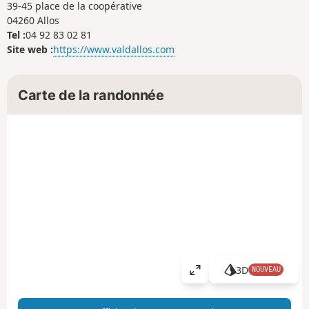
39-45 place de la coopérative
04260 Allos
Tel :
04 92 83 02 81
Site web :
https://www.valdallos.com
Carte de la randonnée
3D
NOUVEAU
A
ff
i