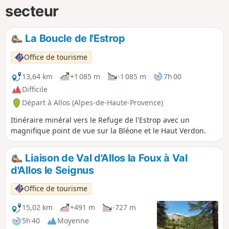
secteur
La Boucle de l'Estrop
Office de tourisme
13,64 km
+1 085 m
-1 085 m
7h 00
Difficile
Départ à Allos (Alpes-de-Haute-Provence)
Itinéraire minéral vers le Refuge de l'Estrop avec un
magnifique point de vue sur la Bléone et le Haut Verdon.
Liaison de Val d'Allos la Foux à Val
d'Allos le Seignus
Office de tourisme
15,02 km
+491 m
-727 m
5h 40
Moyenne