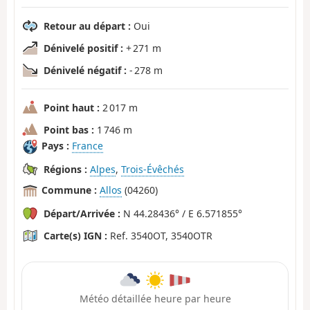
Retour au départ :
Oui
Dénivelé positif :
+ 271 m
Dénivelé négatif :
- 278 m
Point haut :
2 017 m
Point bas :
1 746 m
Pays :
France
Régions :
Alpes
,
Trois-Évêchés
Commune :
Allos
(04260)
Départ/Arrivée :
N 44.28436° / E 6.571855°
Carte(s) IGN :
Ref. 3540OT, 3540OTR
Météo détaillée heure par heure