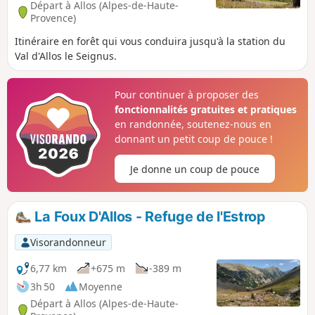
Départ à Allos (Alpes-de-Haute-
Provence)
Itinéraire en forêt qui vous conduira jusqu'à la station du
Val d'Allos le Seignus.
Pour continuer à proposer des
fonctionnalités gratuites et pratiques
en randonnée, soutenez-nous en
donnant un petit coup de pouce !
Je donne un coup de pouce
La Foux D'Allos - Refuge de l'Estrop
Visorandonneur
6,77 km
+675 m
-389 m
3h 50
Moyenne
Départ à Allos (Alpes-de-Haute-