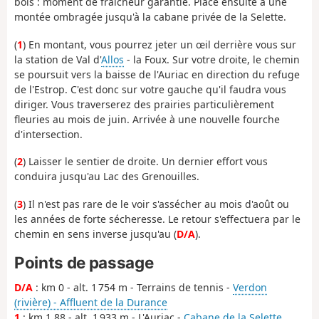
bois : moment de fraîcheur garantie. Place ensuite à une
montée ombragée jusqu'à la cabane privée de la Selette.
(
1
) En montant, vous pourrez jeter un œil derrière vous sur
la station de Val d'
Allos
- la Foux. Sur votre droite, le chemin
se poursuit vers la baisse de l'Auriac en direction du refuge
de l'Estrop. C'est donc sur votre gauche qu'il faudra vous
diriger. Vous traverserez des prairies particulièrement
fleuries au mois de juin. Arrivée à une nouvelle fourche
d'intersection.
(
2
) Laisser le sentier de droite. Un dernier effort vous
conduira jusqu'au Lac des Grenouilles.
(
3
) Il n'est pas rare de le voir s'assécher au mois d'août ou
les années de forte sécheresse. Le retour s'effectuera par le
chemin en sens inverse jusqu'au (
D/A
).
Points de passage
D/A
: km 0 - alt. 1 754 m - Terrains de tennis -
Verdon
(rivière) - Affluent de la Durance
1
: km 1.88 - alt. 1 933 m - L'Auriac -
Cabane de la Selette