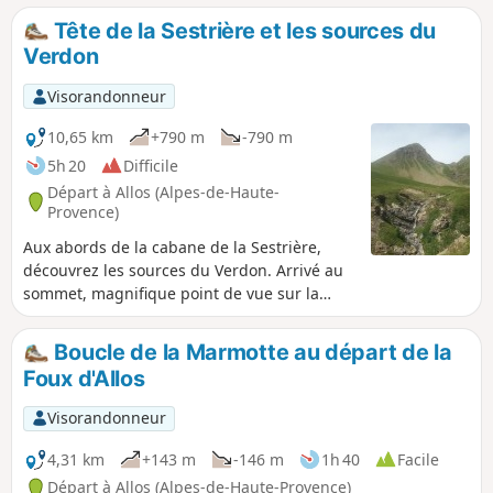
Tête de la Sestrière et les sources du
Verdon
Visorandonneur
10,65 km
+790 m
-790 m
5h 20
Difficile
Départ à Allos (Alpes-de-Haute-
Provence)
Aux abords de la cabane de la Sestrière,
découvrez les sources du Verdon. Arrivé au
sommet, magnifique point de vue sur la
Grande Séolane, les vallées de la Blanche du
Laverq, d'Allos et de l'Ubaye.
Boucle de la Marmotte au départ de la
Foux d'Allos
Visorandonneur
4,31 km
+143 m
-146 m
1h 40
Facile
Départ à Allos (Alpes-de-Haute-Provence)