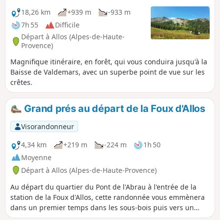
18,26 km
+939 m
-933 m
7h 55
Difficile
Départ à Allos (Alpes-de-Haute-
Provence)
Magnifique itinéraire, en forêt, qui vous conduira jusqu'à la
Baisse de Valdemars, avec un superbe point de vue sur les
crêtes.
Grand prés au départ de la Foux d'Allos
Visorandonneur
4,34 km
+219 m
-224 m
1h 50
Moyenne
Départ à Allos (Alpes-de-Haute-Provence)
Au départ du quartier du Pont de l'Abrau à l'entrée de la
station de la Foux d'Allos, cette randonnée vous emmènera
dans un premier temps dans les sous-bois puis vers un
paysage ouvert avec une vue imprenable.