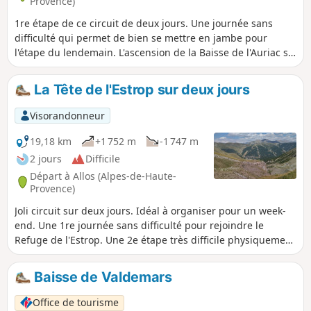
Provence)
1re étape de ce circuit de deux jours. Une journée sans
difficulté qui permet de bien se mettre en jambe pour
l'étape du lendemain. L'ascension de la Baisse de l'Auriac se
fait en douceur. Au col, un panorama magnifique sur la Tête
de l'Auriac, la vallée de la Bléone ainsi que sur le
La Tête de l'Estrop sur deux jours
Mercantour.
Visorandonneur
19,18 km
+1 752 m
-1 747 m
2 jours
Difficile
Départ à Allos (Alpes-de-Haute-
Provence)
Joli circuit sur deux jours. Idéal à organiser pour un week-
end. Une 1re journée sans difficulté pour rejoindre le
Refuge de l'Estrop. Une 2e étape très difficile physiquement
comportant des passages techniques, pouvant être
impressionnants lors de la traversée des pierriers. Des
Baisse de Valdemars
panoramas des plus exceptionnels vous attendent à la
Baisse de l'Estrop et surtout au sommet de l'Estrop.
Office de tourisme