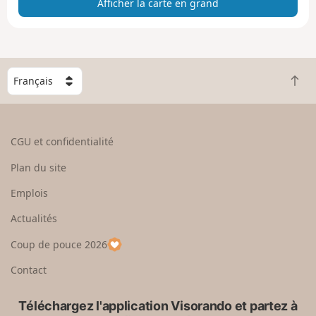
Afficher la carte en grand
c
h
e
r
l
C
a
R
h
c
e
o
a
t
i
r
o
s
CGU et confidentialité
t
u
i
e
r
s
Plan du site
e
e
s
n
n
e
Emplois
g
h
z
r
Actualités
a
u
a
u
n
Coup de pouce 2026
n
t
p
d
a
Contact
y
s
Téléchargez l'application Visorando et partez à