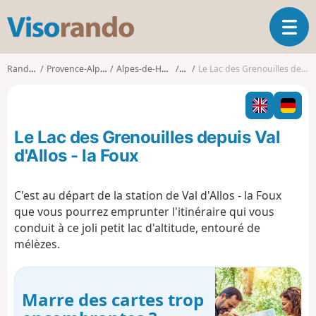
V
O
i
u
s
v
o
Randonnées
Provence-Alpes-Côte d'Azur
Alpes-de-Haute-Provence
Allos
Le Lac des Grenouilles depuis Val d'Allos - la Foux
r
r
i
a
r
n
l
d
Le Lac des Grenouilles depuis Val
a
o
n
d'Allos - la Foux
a
v
C'est au départ de la station de Val d'Allos - la Foux
i
que vous pourrez emprunter l'itinéraire qui vous
g
a
conduit à ce joli petit lac d'altitude, entouré de
t
mélèzes.
i
o
n
Marre des cartes trop