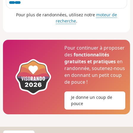
de Vacheresse.
Pour plus de randonnées, utilisez notre
moteur de
recherche
.
Pour continuer à proposer
des
fonctionnalités
gratuites et pratiques
en
randonnée, soutenez-nous
en donnant un petit coup
de pouce !
Je donne un coup de
pouce