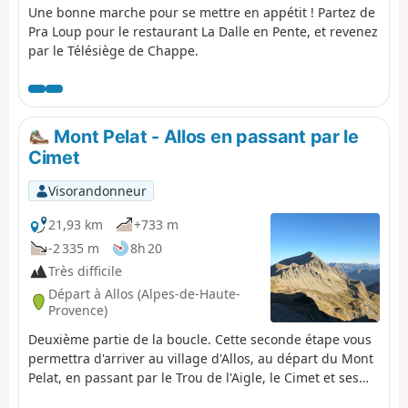
Une bonne marche pour se mettre en appétit ! Partez de
Pra Loup pour le restaurant La Dalle en Pente, et revenez
par le Télésiège de Chappe.
Mont Pelat - Allos en passant par le
Cimet
Visorandonneur
21,93 km
+733 m
-2 335 m
8h 20
Très difficile
Départ à Allos (Alpes-de-Haute-
Provence)
Deuxième partie de la boucle. Cette seconde étape vous
permettra d'arriver au village d'Allos, au départ du Mont
Pelat, en passant par le Trou de l'Aigle, le Cimet et ses
nombreuses cascades dont la Cascade du Pich et les Bois