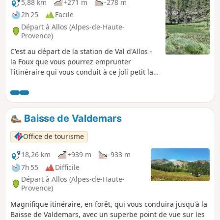
5,88 km
+271 m
-278 m
2h 25
Facile
Départ à Allos (Alpes-de-Haute-
Provence)
C'est au départ de la station de Val d'Allos -
la Foux que vous pourrez emprunter
l'itinéraire qui vous conduit à ce joli petit lac
d'altitude, entouré de mélèzes.
Baisse de Valdemars
Office de tourisme
18,26 km
+939 m
-933 m
7h 55
Difficile
Départ à Allos (Alpes-de-Haute-
Provence)
Magnifique itinéraire, en forêt, qui vous conduira jusqu'à la
Baisse de Valdemars, avec un superbe point de vue sur les