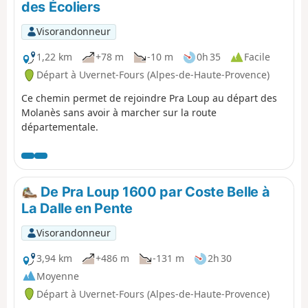
des Écoliers
Visorandonneur
1,22 km
+78 m
-10 m
0h 35
Facile
Départ à Uvernet-Fours (Alpes-de-Haute-Provence)
Ce chemin permet de rejoindre Pra Loup au départ des
Molanès sans avoir à marcher sur la route
départementale.
De Pra Loup 1600 par Coste Belle à
La Dalle en Pente
Visorandonneur
3,94 km
+486 m
-131 m
2h 30
Moyenne
Départ à Uvernet-Fours (Alpes-de-Haute-Provence)