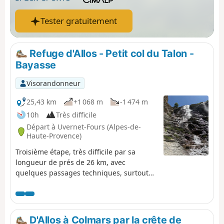
Tester gratuitement
Refuge d'Allos - Petit col du Talon -
Bayasse
Visorandonneur
25,43 km
+1 068 m
-1 474 m
10h
Très difficile
Départ à Uvernet-Fours (Alpes-de-
Haute-Provence)
Troisième étape, très difficile par sa
longueur de prés de 26 km, avec
quelques passages techniques, surtout
avec un sac à dos, qui mettront votre
corps à rude épreuve. C'est la raison pour
laquelle, j'ai classé cette étape en "très
difficile". Cependant cette étape est l'une
D'Allos à Colmars par la crête de