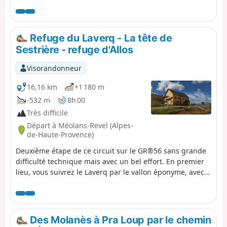
le Lac d'Allos et son refuge, le Mont Pelat, le Lac du Trou
de l'Aigle, le Cimet et ses nombreuses cascades, dont la
Cascade du Pich et les Bois de Vacheresse.
Refuge du Laverq - La tête de
Sestrière - refuge d'Allos
Visorandonneur
16,16 km
+1 180 m
-532 m
8h 00
Très difficile
Départ à Méolans-Revel (Alpes-
de-Haute-Provence)
Deuxième étape de ce circuit sur le GR®56 sans grande
difficulté technique mais avec un bel effort. En premier
lieu, vous suivrez le Laverq par le vallon éponyme, avec
la Grande Séolane à gauche, à droite l'Estrop et les trois
Évêchés, pour ensuite faire l'ascension de la Tête de
Sestriere, puis les crêtes qui surplombent le Val d'Allos et
la source du Verdon, pour arriver au Refuge d'Allos.
Des Molanès à Pra Loup par le chemin