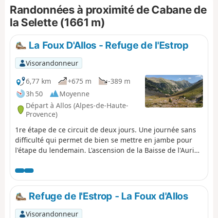
Randonnées à proximité de Cabane de
la Selette (1661 m)
La Foux D'Allos - Refuge de l'Estrop
Visorandonneur
6,77 km
+675 m
-389 m
3h 50
Moyenne
Départ à Allos (Alpes-de-Haute-
Provence)
1re étape de ce circuit de deux jours. Une journée sans
difficulté qui permet de bien se mettre en jambe pour
l'étape du lendemain. L'ascension de la Baisse de l'Auriac
se fait en douceur. Au col, un panorama magnifique sur
la Tête de l'Auriac, la vallée de la Bléone ainsi que sur le
Mercantour.
Refuge de l'Estrop - La Foux d'Allos
Visorandonneur