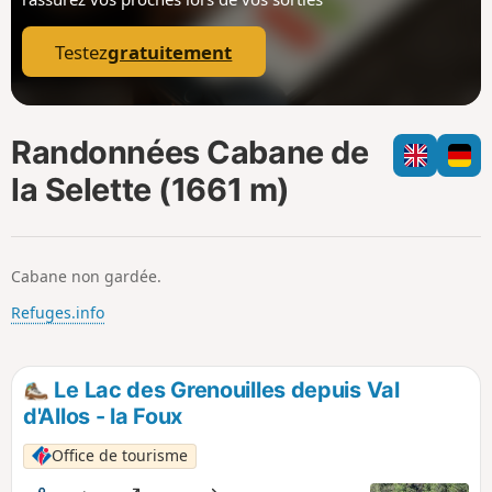
p
Testez
gratuitement
Randonnées Cabane de
la Selette (1661 m)
Cabane non gardée.
Refuges.info
Le Lac des Grenouilles depuis Val
d'Allos - la Foux
Office de tourisme