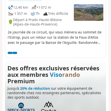
12,40 km
+1 072 m
-1 357 m
7h
Très difficile
Départ à Prads-Haute-Bléone
(Alpes-de-Haute-Provence)
2e journée de ce circuit, qui vous mènera au sommet de
l'Estrop, puis un retour sur la station de la Foux d'Allos
avec le passage par la Baisse de l'Aiguille. Randonnée
très technique, avec des pierriers important et aériens.
Le panorama au sommet est fantastique sur l'ensemble
de la Chaîne du Champsaur, des Écrins, du Queyras, et le
Mercantour. Vous croiserez sans aucun doute chamois,
Des offres exclusives réservées
bouquetins et marmottes. Cette étape demande un pied
aux membres
Viso
rando
sûr.
Premium
Jusqu’à
20% de réduction
sur votre équipement de
randonnée chez nos enseignes partenaires, spécialistes
des sports outdoor.