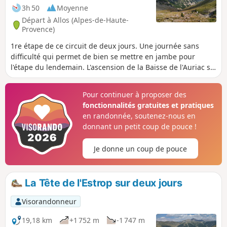
3h 50
Moyenne
Départ à Allos (Alpes-de-Haute-
Provence)
1re étape de ce circuit de deux jours. Une journée sans
difficulté qui permet de bien se mettre en jambe pour
l'étape du lendemain. L'ascension de la Baisse de l'Auriac se
fait en douceur. Au col, un panorama magnifique sur la Tête
de l'Auriac, la vallée de la Bléone ainsi que sur le
Pour continuer à proposer des
Mercantour.
fonctionnalités gratuites et pratiques
en randonnée, soutenez-nous en
donnant un petit coup de pouce !
Je donne un coup de pouce
La Tête de l'Estrop sur deux jours
Visorandonneur
19,18 km
+1 752 m
-1 747 m