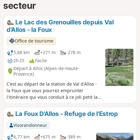
secteur
Le Lac des Grenouilles depuis Val
d'Allos - la Foux
Office de tourisme
5,88 km
+271 m
-278 m
2h 25
Facile
Départ à Allos (Alpes-de-Haute-
Provence)
C'est au départ de la station de Val d'Allos -
la Foux que vous pourrez emprunter
l'itinéraire qui vous conduit à ce joli petit lac
d'altitude, entouré de mélèzes.
La Foux D'Allos - Refuge de l'Estrop
Visorandonneur
6,77 km
+675 m
-389 m