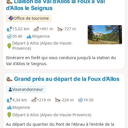
Liaison de Val d'Allos la Foux à Val
d'Allos le Seignus
Office de tourisme
15,02 km
+491 m
-727 m
5h 40
Moyenne
Départ à Allos (Alpes-de-Haute-
Provence)
Itinéraire en forêt qui vous conduira jusqu'à la station du
Val d'Allos le Seignus.
Grand prés au départ de la Foux d'Allos
Visorandonneur
4,34 km
+219 m
-224 m
1h 50
Moyenne
Départ à Allos (Alpes-de-Haute-Provence)
Au départ du quartier du Pont de l'Abrau à l'entrée de la