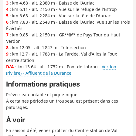
3
: km 4.68 - alt. 2 380 m - Baisse de l'Auriac
4
: km 6.11 - alt. 2 150 m - Vue sur le refuge de l'Estrop
5
: km 6.63 - alt. 2 284 m - Vue sur la tête de l'Auriac
6
: km 7.83 - alt. 2 548 m - Baisse de l'Auriac, vue sur les Trois
Évéchés
7
: km 9.85 - alt. 2 150 m - GR°°®°° de Pays Tour du Haut
Verdon
8
: km 12.05 - alt. 1 847 m - Intersection
9
: km 12.7 - alt. 1 788 m - La Tardée, Val d'Allos la Foux
centre station
D/A
: km 13.64 - alt. 1 752 m - Pont de Labrau -
Verdon
(rivière) - Affluent de la Durance
Informations pratiques
Prévoir eau potable et pique-nique.
À certaines périodes un troupeau est présent dans ces
pâturages.
À voir
En saison d'été, venez profiter du Centre station de Val