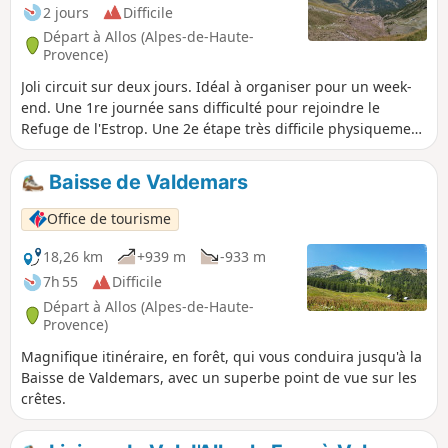
2 jours
Difficile
Départ à Allos (Alpes-de-Haute-
Provence)
Joli circuit sur deux jours. Idéal à organiser pour un week-
end. Une 1re journée sans difficulté pour rejoindre le
Refuge de l'Estrop. Une 2e étape très difficile physiquement
comportant des passages techniques, pouvant être
impressionnants lors de la traversée des pierriers. Des
Baisse de Valdemars
panoramas des plus exceptionnels vous attendent à la
Baisse de l'Estrop et surtout au sommet de l'Estrop.
Office de tourisme
18,26 km
+939 m
-933 m
7h 55
Difficile
Départ à Allos (Alpes-de-Haute-
Provence)
Magnifique itinéraire, en forêt, qui vous conduira jusqu'à la
Baisse de Valdemars, avec un superbe point de vue sur les
crêtes.