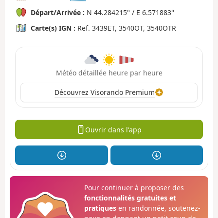
Départ/Arrivée :
N 44.284215° / E 6.571883°
Carte(s) IGN :
Ref. 3439ET, 3540OT, 3540OTR
Météo détaillée heure par heure
Découvrez Visorando Premium
Ouvrir dans l'app
Pour continuer à proposer des
fonctionnalités gratuites et
pratiques
en randonnée, soutenez-