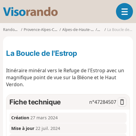
V
O
i
u
s
v
o
Randonnées
Provence-Alpes-Côte d'Azur
Alpes-de-Haute-Provence
Allos
La Boucle de l'Estrop
r
r
i
a
r
n
La Boucle de l'Estrop
l
d
a
o
n
Itinéraire minéral vers le Refuge de l'Estrop avec un
a
magnifique point de vue sur la Bléone et le Haut
v
Verdon.
i
g
a
Fiche technique
n°
47284507
t
i
o
Création
27 mars 2024
n
Mise à jour
22 juil. 2024