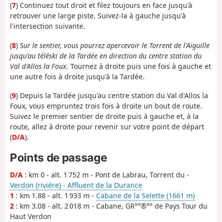
(
7
) Continuez tout droit et filez toujours en face jusqu'à
retrouver une large piste. Suivez-la à gauche jusqu'à
l'intersection suivante.
(
8
)
Sur le sentier, vous pourrez apercevoir le Torrent de l'Aiguille
jusqu'au téléski de la Tardée en direction du centre station du
Val d'Allos la Foux.
Tournez à droite puis une fois à gauche et
une autre fois à droite jusqu'à la Tardée.
(
9
) Depuis la Tardée jusqu'au centre station du Val d'Allos la
Foux, vous empruntez trois fois à droite un bout de route.
Suivez le premier sentier de droite puis à gauche et, à la
route, allez à droite pour revenir sur votre point de départ
(
D/A
).
Points de passage
D/A
: km 0 - alt. 1 752 m - Pont de Labrau, Torrent du -
Verdon (rivière) - Affluent de la Durance
1
: km 1.88 - alt. 1 933 m -
Cabane de la Selette (1661 m)
2
: km 3.08 - alt. 2 018 m - Cabane, GR°°®°° de Pays Tour du
Haut Verdon