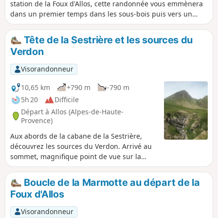
station de la Foux d'Allos, cette randonnée vous emmènera
dans un premier temps dans les sous-bois puis vers un
paysage ouvert avec une vue imprenable.
Tête de la Sestrière et les sources du
Verdon
Visorandonneur
10,65 km
+790 m
-790 m
5h 20
Difficile
Départ à Allos (Alpes-de-Haute-
Provence)
Aux abords de la cabane de la Sestrière,
découvrez les sources du Verdon. Arrivé au
sommet, magnifique point de vue sur la
Grande Séolane, les vallées de la Blanche du
Laverq, d'Allos et de l'Ubaye.
Boucle de la Marmotte au départ de la
Foux d'Allos
Visorandonneur