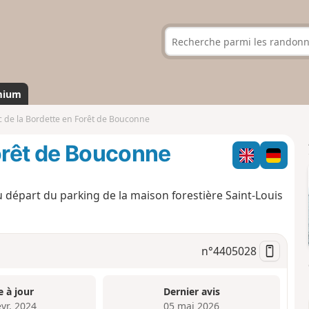
mium
c de la Bordette en Forêt de Bouconne
Forêt de Bouconne
départ du parking de la maison forestière Saint-Louis
n°
4405028
e à jour
Dernier avis
évr. 2024
05 mai 2026