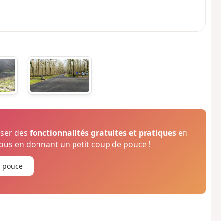
oser des
fonctionnalités gratuites et pratiques
en
us en donnant un petit coup de pouce !
e pouce