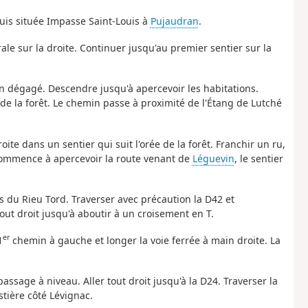
ouis située Impasse Saint-Louis à
Pujaudran
.
trale sur la droite. Continuer jusqu'au premier sentier sur la
bien dégagé. Descendre jusqu'à apercevoir les habitations.
 de la forêt. Le chemin passe à proximité de l'Étang de Lutché
roite dans un sentier qui suit l'orée de la forêt. Franchir un ru,
 commence à apercevoir la route venant de
Léguevin
, le sentier
s du Rieu Tord. Traverser avec précaution la D42 et
tout droit jusqu'à aboutir à un croisement en T.
er
1
chemin à gauche et longer la voie ferrée à main droite. La
 passage à niveau. Aller tout droit jusqu'à la D24. Traverser la
estière côté Lévignac.