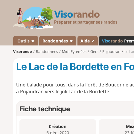
V
i
s
o
r
a
Outils
Randonnées
Aide ↗
Viso
rando
Pre
n
Visorando
Randonnées
Midi-Pyrénées
Gers
Pujaudran
Le La
d
o
Le Lac de la Bordette en 
Une balade pour tous, dans la Forêt de Bouconne au 
à Pujaudran vers le joli Lac de la Bordette
Fiche technique
Création
Mis
6 déc. 2020
23 f