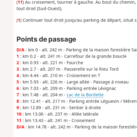
(
11
) Au croisement, tourner à gauche. Au bout du chemin, ret
tout droit (Sud-Ouest).
(
1
) Continuer tout droit jusqu'au parking de départ, situé su
Points de passage
D/A
: km 0 - alt. 242 m - Parking de la maison forestière Sa
1
: km 0.2 - alt. 241 m - Carrefour de la grande boucle
2
: km 0.93 - alt. 221 m - Fourche
3
: km 2.7 - alt. 207 m - Passerelle sur le Rieu Tord
4
: km 4.44 - alt. 210 m - Croisement en T
5
: km 5.93 - alt. 226 m - Large allée - Passage à niveau
6
: km 7.03 - alt. 209 m - Parking entrée Lévignac
7
: km 7.48 - alt. 204 m -
Lac de la Bordette
8
: km 12.41 - alt. 217 m - Parking entrée Léguevin / Méren
9
: km 12.89 - alt. 231 m - Sentier à droite
10
: km 13.06 - alt. 237 m - Allée latérale
11
: km 13.43 - alt. 241 m - Croisement
D/A
: km 14.78 - alt. 242 m - Parking de la maison forestièr