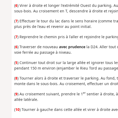
(
6
) Virer à droite et longer l'extrémité Ouest du parking. A
sous-bois. Au croisement en T, descendre à droite et rejoi
(
7
) Effectuer le tour du lac dans le sens horaire (comme tr
plus près de l'eau et revenir au point initial.
(
7
) Reprendre le chemin pris à l'aller et rejoindre le parking
(
6
) Traverser de nouveau
avec prudence
la D24. Aller tout 
voie ferrée au passage à niveau.
(
5
) Continuer tout droit sur la large allée et ignorer tous 
pendant 150 m environ (enjamber le Rieu Tord au passage
(
8
) Tourner alors à droite et traverser le parking. Au fond, 
monte dans le sous-bois. Au croisement, effectuer un droi
er
(
9
) Au croisement suivant, prendre le 1
sentier à droite, 
allée latérale.
(
10
) Tourner à gauche dans cette allée et virer à droite avec