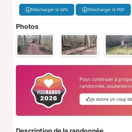
Télécharger le GPX
Télécharger le PDF
Photos
Pour continuer à prop
randonnée, soutenez-no
Je donne un coup d
Description de la randonnée