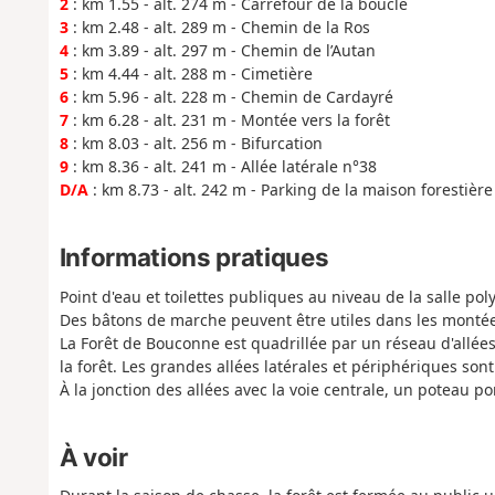
2
: km 1.55 - alt. 274 m - Carrefour de la boucle
3
: km 2.48 - alt. 289 m - Chemin de la Ros
4
: km 3.89 - alt. 297 m - Chemin de l’Autan
5
: km 4.44 - alt. 288 m - Cimetière
6
: km 5.96 - alt. 228 m - Chemin de Cardayré
7
: km 6.28 - alt. 231 m - Montée vers la forêt
8
: km 8.03 - alt. 256 m - Bifurcation
9
: km 8.36 - alt. 241 m - Allée latérale n°38
D/A
: km 8.73 - alt. 242 m - Parking de la maison forestière
Informations pratiques
Point d'eau et toilettes publiques au niveau de la salle po
Des bâtons de marche peuvent être utiles dans les montées
La Forêt de Bouconne est quadrillée par un réseau d'allées l
la forêt. Les grandes allées latérales et périphériques so
À la jonction des allées avec la voie centrale, un poteau po
À voir