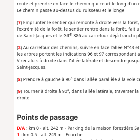
route et prendre en face le chemin qui court le long d'un 
Le chemin passe au-dessus du ruisseau et le longe.
(
7
) Emprunter le sentier qui remonte à droite vers la forêt,
l'extrémité de la forêt, le sentier rentre dans la forêt, fait
®
de Saint-Jacques et le GR
386 au carrefour déjà franchi pl
(
2
) Au carrefour des chemins, suivre en face l'allée N°43 et
les arbres portent les indications 96 et 97 correspondant 
Virer alors à droite dans l'allée latérale et descendre jusq
Saint-Jacques.
(
8
) Prendre à gauche à 90° dans l'allée parallèle à la voie c
(
9
) Tourner à droite à 90°, dans l'allée latérale, traverser l
droite.
Points de passage
D/A
: km 0 - alt. 242 m - Parking de la maison forestière Sa
1
: km 0.5 - alt. 249 m - Fourche