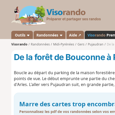
V
i
s
o
r
a
Outils
Randonnées
Aide ↗
Viso
rando
Pre
n
Visorando
Randonnées
Midi-Pyrénées
Gers
Pujaudran
De la
d
o
De la forêt de Bouconne à
Boucle au départ du parking de la maison forestièr
points de vue. Le début emprunte une partie du che
d'Arles. L'aller vers Pujaudran suit, en grande parti
Marre des cartes trop encombr
Personnalisez les pdf de vos randonnées selon vos env