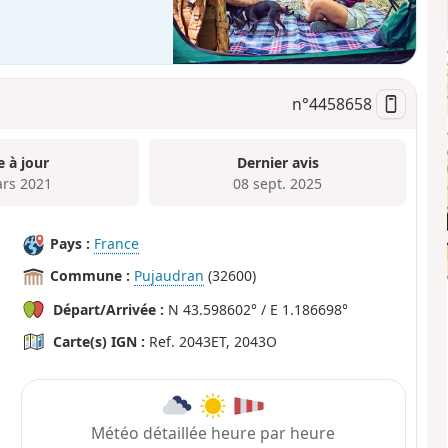
n°
4458658
e à jour
Dernier avis
rs 2021
08 sept. 2025
Pays :
France
Commune :
Pujaudran
(32600)
Départ/Arrivée :
N 43.598602° / E 1.186698°
Carte(s) IGN :
Ref. 2043ET, 2043O
Météo détaillée heure par heure