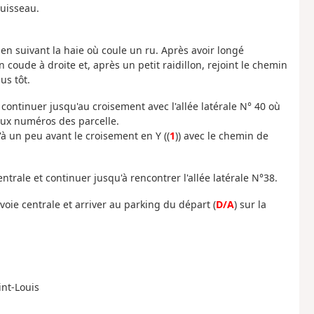
ruisseau.
 en suivant la haie où coule un ru. Après avoir longé
 un coude à droite et, après un petit raidillon, rejoint le chemin
us tôt.
 continuer jusqu'au croisement avec l'allée latérale N° 40 où
aux numéros des parcelle.
u'à un peu avant le croisement en Y ((
1
)) avec le chemin de
entrale et continuer jusqu'à rencontrer l'allée latérale N°38.
a voie centrale et arriver au parking du départ (
D/A
) sur la
int-Louis