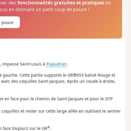
oser des
fonctionnalités gratuites et pratiques
en
us en donnant un petit coup de pouce !
e pouce
s, impasse Saint-Louis à
Pujaudran
.
re à gauche. Cette partie supporte le GR®653 balisé Rouge et
 avec des coquilles Saint-Jacques. Après un coude à droite,
e et en face pour le chemin de Saint-Jacques et pour le GTP
coquilles et rester sur cette large allée en oubliant le sentier
®
n face toujours sur le GR
.