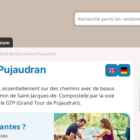
mium
 forêt de Bouconne à Pujaudran
 Pujaudran
e, essentiellement sur des chemins avec de beaux
min de Saint-Jacques-de- Compostelle par la voie
e, le GTP (Grand Tour de Pujaudran).
antes ?
ies.