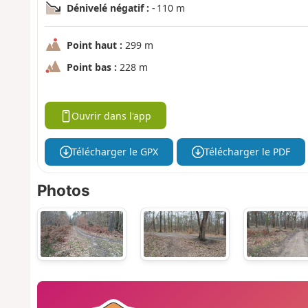
Dénivelé négatif :
- 110 m
Point haut :
299 m
Point bas :
228 m
Ouvrir dans l'app
Télécharger le GPX
Télécharger le PDF
Photos