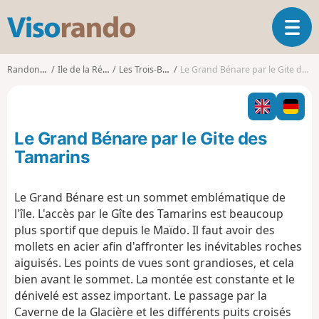
V
O
i
u
s
v
o
Randonnées
Ile de la Réunion
Les Trois-Bassins
Le Grand Bénare par le Gite des Tamarins
r
r
i
a
r
n
l
d
Le Grand Bénare par le Gite des
a
o
n
Tamarins
a
v
Le Grand Bénare est un sommet emblématique de
i
l'île. L'accès par le Gîte des Tamarins est beaucoup
g
a
plus sportif que depuis le Maïdo. Il faut avoir des
t
mollets en acier afin d'affronter les inévitables roches
i
aiguisés. Les points de vues sont grandioses, et cela
o
bien avant le sommet. La montée est constante et le
n
dénivelé est assez important. Le passage par la
Caverne de la Glacière et les différents puits croisés