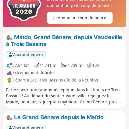
donnant un petit coup de pouce !
Je donne un coup de pouce
Maïdo, Grand Bénare, depuis Vaudeville
à Trois Bassins
Visorandonneur
37,84 km
+1 741 m
-1 739 m
10h
Extrêmement difficile
Départ à Les Trois-Bassins (Ile de la Réunion)
Partez pour une randonnée épique dans les Hauts de Trois-
Bassins ! Au départ du sentier Vaudeville, rejoignez le
Maïdo, poursuivez jusqu’au mythique Grand Bénare, puis
revenez par le Petit Bénare pour une boucle inoubliable au
cœur des reliefs réunionnais. Panoramas à couper le souffle
Le Grand Bénare depuis le Maïdo
sur Mafate, sommets mythiques et forêt endémique !
Visorandonneur