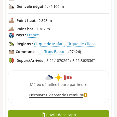
Dénivelé négatif :
- 1 106 m
Point haut :
2 893 m
Point bas :
1 787 m
Pays :
France
Régions :
Cirque de Mafate
,
Cirque de Cilaos
Commune :
Les Trois-Bassins
(97426)
Départ/Arrivée :
S 21.107026° / E 55.362336°
Météo détaillée heure par heure
Découvrez Visorando Premium
Ouvrir dans l'app