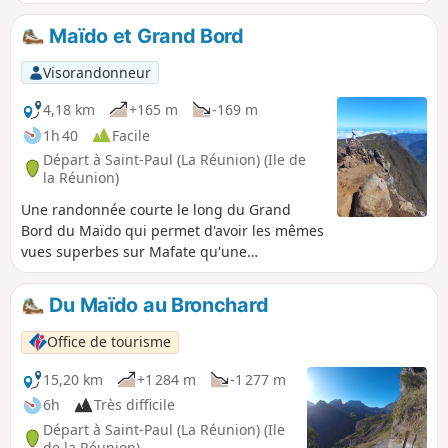
sirop à ses invités, les esclaves étaient chargés de parcourir
plusieurs dizaines de kilomètres entre la Glacière et sa
Maïdo et Grand Bord
propriété située à Villèle. Aujourd'hui, l'endroit est plus
accessible en partant du Maïdo via une piste très
Visorandonneur
caillouteuse.
4,18 km
+165 m
-169 m
1h 40
Facile
Départ à Saint-Paul (La Réunion) (Ile de
la Réunion)
Une randonnée courte le long du Grand
Bord du Maïdo qui permet d'avoir les mêmes
vues superbes sur Mafate qu'une
randonnée longue.
Du Maïdo au Bronchard
Office de tourisme
15,20 km
+1 284 m
-1 277 m
6h
Très difficile
Départ à Saint-Paul (La Réunion) (Ile
de la Réunion)