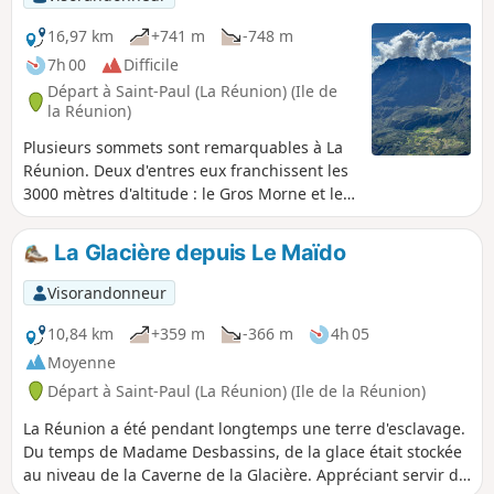
16,97 km
+741 m
-748 m
7h 00
Difficile
Départ à Saint-Paul (La Réunion) (Ile de
la Réunion)
Plusieurs sommets sont remarquables à La
Réunion. Deux d'entres eux franchissent les
3000 mètres d'altitude : le Gros Morne et le
Piton des Neiges. Le troisième n'est autre
que le Grand Bénare. Ce dernier est
La Glacière depuis Le Maïdo
accessible depuis plusieurs points. Les accès
par le Grand Bord et la Glacière sont les plus
Visorandonneur
faciles. Il est conseillé de faire l'aller par le
Grand Bord, pour bénéficier des points de
10,84 km
+359 m
-366 m
4h 05
vue sur Mafate avant l'arrivée des nuages.
Moyenne
Le sommet offre une vue à 360 degrés et le
Départ à Saint-Paul (La Réunion) (Ile de la Réunion)
retour par la Glacière permet d'ajouter une
touche historique.
La Réunion a été pendant longtemps une terre d'esclavage.
Du temps de Madame Desbassins, de la glace était stockée
au niveau de la Caverne de la Glacière. Appréciant servir du