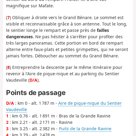
magnifique sur Mafate.
(
7
) Obliquer à droite vers le Grand Bénare. Le sommet est
visible et reconnaissable grâce à son antenne. Tout le long,
le sentier longe le rempart et passe près de
failles
dangereuses
. Ne pas hésiter à s'arrêter pour profiter des
très larges panoramas. Cette portion en bord de rempart
alterne entre faux-plats et petites grimpettes, qui ne seront
jamais fortes. Déboucher au sommet du Grand Bénare.
(
8
) Entreprendre la descente par le même itinéraire pour
revenir à l'Aire de pique-nique et au parking du Sentier
Vaudeville (
D/A
).
Points de passage
D/A
: km 0 - alt. 1 787 m -
Aire de pique-nique du Sentier
Vaudeville
1
: km 0.76 - alt. 1 891 m - Bras de la Grande Ravine
2
: km 2.21 - alt. 2 171 m - Ravine
3
: km 3.25 - alt. 2 382 m -
Puits de la Grande Ravine
4
: km 3.79 - alt. 2 478 m