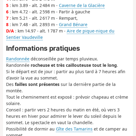
5
: km 3.89 - alt. 2 484 m -
Caverne de la Glacière
6
: km 4.72 - alt. 2 598 m - Partir à gauche
7
: km 5.21 - alt. 2 617 m - Rempart,
8
: km 7.48 - alt. 2 893 m -
Grand Bénare
D/A
: km 14.97 - alt. 1 787 m -
Aire de pique-nique du
Sentier Vaudeville
Informations pratiques
Randonnée
déconseillée par temps pluvieux.
Randonnée
rocheuse et très caillouteuse tout le long
.
Si le départ est de jour : partir au plus tard à 7 heures afin
d'avoir la vue au sommet.
Des
failles sont présentes
sur la dernière partie de la
montée.
Tout le cheminement est exposé : prévoir chapeau et crème
solaire.
Conseil : partir vers 2 heures du matin en été, où vers 3
heures en hiver pour admirer le lever du soleil depuis le
sommet. Le spectacle en vaut la chandelle.
Possibilité de dormir au
Gîte des Tamarins
et de camper au
sommet.