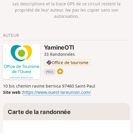
branche vers le Grand Bénare. Le retour se fait
Les descriptions et la trace GPS de ce circuit restent la
par le Sentier de Cambourg qui traverse la
propriété de leur auteur. Ne pas les copier sans son
réserve forestière Hauts de Bois de Nèfles et la
autorisation.
Route Forestière Omega.
AUTEUR
YamineOTI
33 Randonnées
Office de tourisme
PRO
10 bis chemin ravine bernica 97460 Saint-Paul
Site web :
https://www.ouest-lareunion.com/
Carte de la randonnée