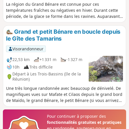
La région du Grand Bénare est connue pour ces
températures fraîches ou négatives en hiver. Durant cette
période, de la glace se forme dans les ravines. Auparavant,
on stockait la glace dans des puits et dans la Caverne de la
Glacière. L'accès par le Maïdo est accessible à tous et est
Grand et petit Bénare en boucle depuis
très facile. En revanche, aller à la caverne par le Gîte des
le Gîte des Tamarins
Tamarins est une alternative plus sportive réservée aux
personnes ayant des mollets bien solides.
Visorandonneur
22,53 km
+1 331 m
-1 327 m
10h
Très difficile
Départ à Les Trois-Bassins (Ile de la
Réunion)
Une très longue randonnée avec beaucoup de dénivelé. De
magnifiques vues sur Mafate et Cilaos depuis le grand bord
de Maïdo, le grand Bénare, le petit Bénare (si vous arrivez
avant les nuages), la Glacière et le pittoresque Piton Rouge
Pour continuer à proposer des
fonctionnalités gratuites et pratiques
en randonnée, soutenez-nous en