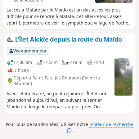
L'accès à Mafate par le Maïdo est un des accès les plus
difficile pour se rendre à Mafate. Cet aller-retour, assez
sportif, permettra de voir le sympathique village de Roche
Plate et d'aller plus loin que celui-ci en allant jusqu'au
Bronchard qui offre un large panorama sur les environs. Le
L'Îlet Alcide depuis la route du Maïdo
village de Roche Plate est typique des villages de Mafate
avec ces maisons créoles. Il est très dispersé et se compose
Visorandonneur
de deux quartiers. De nombreux gîtes sont présent sur
place.
17,80 km
+722 m
-718 m
7h 10
Difficile
Départ à Saint-Paul (La Réunion) (Ile de la
Réunion)
Avec cet itinéraire, on peut rejoindre l'Îlet Alcide
(abandonné aujourd'hui) en suivant le sentier
Maïdo qui longe le rempart au plus près. On
pourra profiter de beaux points de vue sur
l'entrée du Cirque de Mafate et la Rivière des
Pour plus de randonnées, utilisez notre
moteur de recherche
Galets tout au long de la descente. Cette partie
.
du sentier rempart est moins fréquentée que la