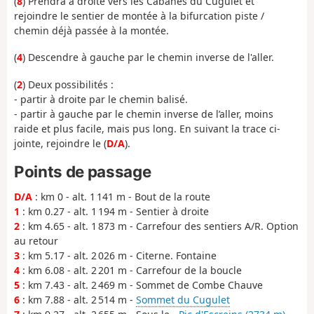
(
8
) Prendra à droite vers les Cabanes du Cugulet et
rejoindre le sentier de montée à la bifurcation piste /
chemin déjà passée à la montée.
(
4
) Descendre à gauche par le chemin inverse de l'aller.
(
2
) Deux possibilités :
- partir à droite par le chemin balisé.
- partir à gauche par le chemin inverse de l’aller, moins
raide et plus facile, mais pus long. En suivant la trace ci-
jointe, rejoindre le (
D/A
).
Points de passage
D/A
: km 0 - alt. 1 141 m - Bout de la route
1
: km 0.27 - alt. 1 194 m - Sentier à droite
2
: km 4.65 - alt. 1 873 m - Carrefour des sentiers A/R. Option
au retour
3
: km 5.17 - alt. 2 026 m - Citerne. Fontaine
4
: km 6.08 - alt. 2 201 m - Carrefour de la boucle
5
: km 7.43 - alt. 2 469 m - Sommet de Combe Chauve
6
: km 7.88 - alt. 2 514 m -
Sommet du Cugulet