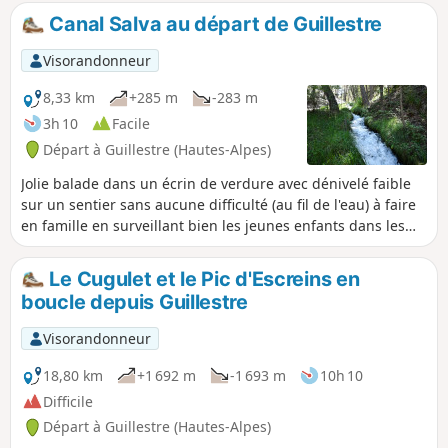
Canal Salva au départ de Guillestre
Visorandonneur
8,33 km
+285 m
-283 m
3h 10
Facile
Départ à Guillestre (Hautes-Alpes)
Jolie balade dans un écrin de verdure avec dénivelé faible
sur un sentier sans aucune difficulté (au fil de l'eau) à faire
en famille en surveillant bien les jeunes enfants dans les
parties plus aériennes ou en crête. Quelques tronçons
offrant une vue superbe sur Guillestre et au delà puis à
Le Cugulet et le Pic d'Escreins en
travers les arbres sur les Gorges du Guil.
boucle depuis Guillestre
Visorandonneur
18,80 km
+1 692 m
-1 693 m
10h 10
Difficile
Départ à Guillestre (Hautes-Alpes)