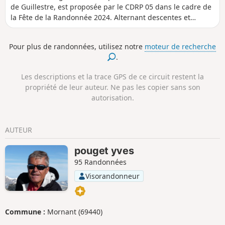
de Guillestre, est proposée par le CDRP 05 dans le cadre de
la Fête de la Randonnée 2024. Alternant descentes et
montées elle permet de passer par des points intéressants :
la citadelle de Mont-Dauphin et la spectaculaire Rue des
Pour plus de randonnées, utilisez notre
moteur de recherche
Masques.
.
Les descriptions et la trace GPS de ce circuit restent la
propriété de leur auteur. Ne pas les copier sans son
autorisation.
AUTEUR
pouget yves
95 Randonnées
Visorandonneur
Commune :
Mornant (69440)