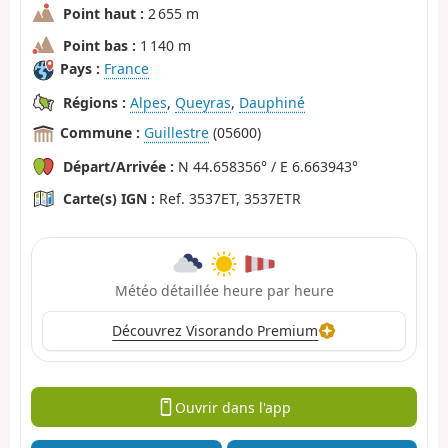
Point haut :
2 655 m
Point bas :
1 140 m
Pays :
France
Régions :
Alpes
,
Queyras
,
Dauphiné
Commune :
Guillestre
(05600)
Départ/Arrivée :
N 44.658356° / E 6.663943°
Carte(s) IGN :
Ref. 3537ET, 3537ETR
Météo détaillée heure par heure
Découvrez Visorando Premium
Ouvrir dans l'app