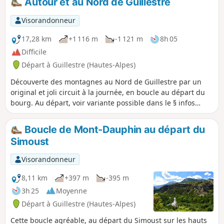
Autour et au Nord de Guillestre
hameaux du Val d'Escreins, avant la
création de l'accès routier depuis Vars.
Visorandonneur
17,28 km
+1 116 m
-1 121 m
8h 05
Difficile
Départ à Guillestre (Hautes-Alpes)
Découverte des montagnes au Nord de Guillestre par un
original et joli circuit à la journée, en boucle au départ du
bourg. Au départ, voir variante possible dans le § infos
pratiques.
Boucle de Mont-Dauphin au départ du
Simoust
Visorandonneur
8,11 km
+397 m
-395 m
3h 25
Moyenne
Départ à Guillestre (Hautes-Alpes)
Cette boucle agréable, au départ du Simoust sur les hauts