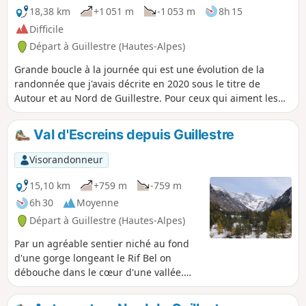
18,38 km
+1 051 m
-1 053 m
8h 15
Difficile
Départ à Guillestre (Hautes-Alpes)
Grande boucle à la journée qui est une évolution de la
randonnée que j'avais décrite en 2020 sous le titre de
Autour et au Nord de Guillestre. Pour ceux qui aiment les
petits sentiers et qui préfèrent limiter le goudron au
maximum.
Val d'Escreins depuis Guillestre
Visorandonneur
15,10 km
+759 m
-759 m
6h 30
Moyenne
Départ à Guillestre (Hautes-Alpes)
Par un agréable sentier niché au fond
d'une gorge longeant le Rif Bel on
débouche dans le cœur d'une vallée.
Jusqu'en 1880 ce sentier était le seul
accès direct entre Guillestre et les