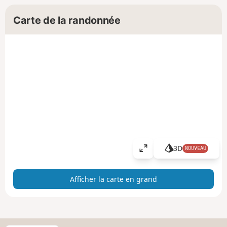
Carte de la randonnée
3D
NOUVEAU
A
ff
i
Afficher la carte en grand
c
h
e
r