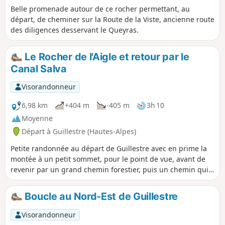
Belle promenade autour de ce rocher permettant, au
départ, de cheminer sur la Route de la Viste, ancienne route
des diligences desservant le Queyras.
Le Rocher de l'Aigle et retour par le
Canal Salva
Visorandonneur
6,98 km
+404 m
-405 m
3h 10
Moyenne
Départ à Guillestre (Hautes-Alpes)
Petite randonnée au départ de Guillestre avec en prime la
montée à un petit sommet, pour le point de vue, avant de
revenir par un grand chemin forestier, puis un chemin qui
rejoint le hameau des Terrasses avant d'emprunter le
sentier du Canal Salva qui nous ramène au départ.
Boucle au Nord-Est de Guillestre
Visorandonneur