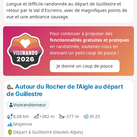
Longue et difficile randonnée au départ de Guillestre et
retour par le Val d'Escreins, avec de magnifiques points de
vue et une ambiance sauvage.
Pour continuer à proposer des
fonctionnalités gratuites et pratiques
en randonnée, soutenez-nous en
donnant un petit coup de pouce !
Je donne un coup de pouce
Autour du Rocher de l'Aigle au départ
de Guillestre
Visorandonneur
8,08 km
+382 m
-377 m
3h 25
Moyenne
Départ à Guillestre (Hautes-Alpes)