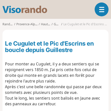
V
O
i
u
s
v
o
Randonnées
Provence-Alpes-Côte d'Azur
Hautes-Alpes
Guillestre
Le Cugulet et le Pic d'Escrins en boucle depuis Guillestre
r
r
i
a
r
n
Le Cugulet et le Pic d'Escrins en
l
d
a
boucle depuis Guillestre
o
n
a
Pour monter au Cugulet, il y a deux sentiers qui se
v
i
rejoignent vers 1850 m. J'ai pris cette fois celui de
g
droite qui monte en grands lacets en forêt pour
a
rejoindre l'autre plus raide.
t
Après c'est une belle randonnée qui passe par deux
i
sommets avec plusieurs points de vue.
o
Tout le long, les sentiers sont balisés en Jaune avec
n
des panneaux au carrefour.