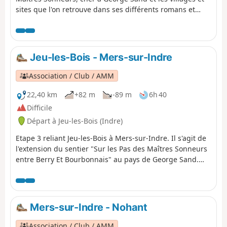
sites que l'on retrouve dans ses différents romans et
écrits entre autres : Promenade autour d'un village.
Jeu-les-Bois - Mers-sur-Indre
Association / Club / AMM
22,40 km
+82 m
-89 m
6h 40
Difficile
Départ à Jeu-les-Bois (Indre)
Etape 3 reliant Jeu-les-Bois à Mers-sur-Indre. Il s'agit de
l'extension du sentier "Sur les Pas des Maîtres Sonneurs
entre Berry Et Bourbonnais" au pays de George Sand.
Cet itinéraire parcourt les lieux décrit dans les dernières
veillées du roman "Les Maîtres Sonneurs" mais
également les deux romans "La Mare au Diable" et "Le
Moulin D'Angibault".
Mers-sur-Indre - Nohant
Association / Club / AMM