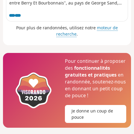
entre Berry Et Bourbonnais", au pays de George Sand,
qui parcourt les lieux décrits dans les dernières veillées
du roman "Les Maîtres Sonneurs", mais également les
deux romans "La Mare au Diable" et "Le Moulin
Pour plus de randonnées, utilisez notre
moteur de
d'Angibault".
recherche
.
Pour continuer à proposer
des
fonctionnalités
gratuites et pratiques
en
randonnée, soutenez-nous
en donnant un petit coup
de pouce !
Je donne un coup de
pouce