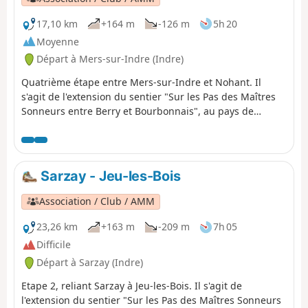
17,10 km
+164 m
-126 m
5h 20
Moyenne
Départ à Mers-sur-Indre (Indre)
Quatrième étape entre Mers-sur-Indre et Nohant. Il
s'agit de l'extension du sentier "Sur les Pas des Maîtres
Sonneurs entre Berry et Bourbonnais", au pays de
George Sand, qui parcourt les lieux décrits dans les
dernières veillées du roman "Les Maîtres" Sonneurs,
mais également les deux romans "La Mare au Diable" et
"le Moulin d'Angibault".
Sarzay - Jeu-les-Bois
Association / Club / AMM
23,26 km
+163 m
-209 m
7h 05
Difficile
Départ à Sarzay (Indre)
Etape 2, reliant Sarzay à Jeu-les-Bois. Il s'agit de
l'extension du sentier "Sur les Pas des Maîtres Sonneurs