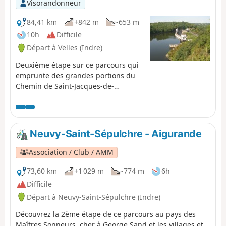
Visorandonneur
84,41 km
+842 m
-653 m
10h
Difficile
Départ à Velles (Indre)
Deuxième étape sur ce parcours qui
emprunte des grandes portions du
Chemin de Saint-Jacques-de-
Compostelle, GR®654, parsemé du
témoignage des pèlerins.
Neuvy-Saint-Sépulchre - Aigurande
Association / Club / AMM
73,60 km
+1 029 m
-774 m
6h
Difficile
Départ à Neuvy-Saint-Sépulchre (Indre)
Découvrez la 2ème étape de ce parcours au pays des
Maîtres Sonneurs, cher à George Sand et les villages et