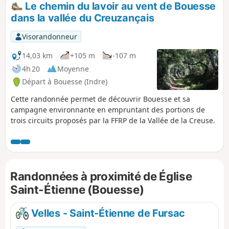
Le chemin du lavoir au vent de Bouesse
p
dans la vallée du Creuzançais
Visorandonneur
14,03 km
+105 m
-107 m
4h 20
Moyenne
Départ à Bouesse (Indre)
Cette randonnée permet de découvrir Bouesse et sa
campagne environnante en empruntant des portions de
trois circuits proposés par la FFRP de la Vallée de la Creuse.
Randonnées à proximité de Église
Saint-Étienne (Bouesse)
Velles - Saint-Étienne de Fursac