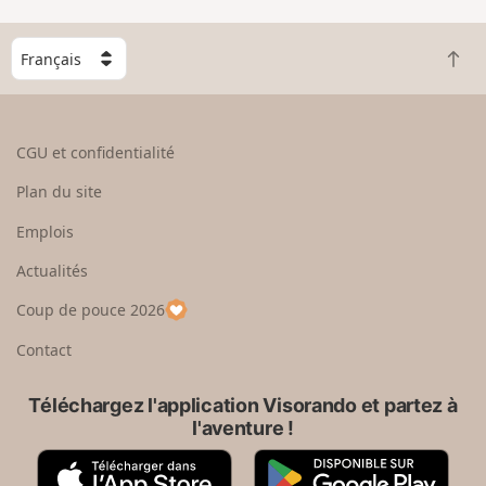
C
R
h
e
o
t
i
o
s
CGU et confidentialité
u
i
r
s
Plan du site
e
s
n
e
Emplois
h
z
Actualités
a
u
u
n
Coup de pouce 2026
t
p
a
Contact
y
s
Téléchargez l'application Visorando et partez à
l'aventure !
A
G
p
o