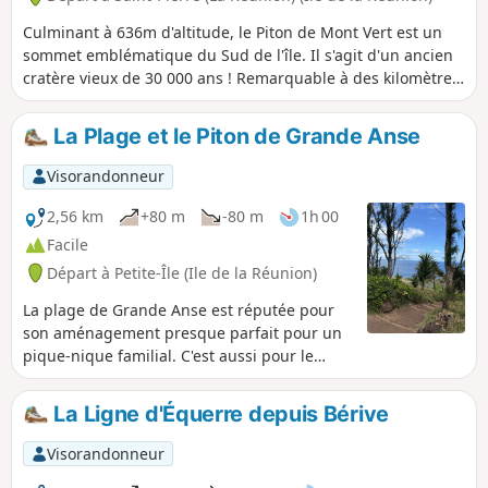
Culminant à 636m d'altitude, le Piton de Mont Vert est un
sommet emblématique du Sud de l'île. Il s'agit d'un ancien
cratère vieux de 30 000 ans ! Remarquable à des kilomètres
à la ronde, il est parcouru par quelques kilomètres de
sentiers. Cheminant à travers une belle forêt, ces sentiers
La Plage et le Piton de Grande Anse
sont la meilleure façon de découvrir la faune et la flore de
ce piton. Il grimpe parfois fortement mais pour une durée
Visorandonneur
courte.
2,56 km
+80 m
-80 m
1h 00
Facile
Départ à Petite-Île (Ile de la Réunion)
La plage de Grande Anse est réputée pour
son aménagement presque parfait pour un
pique-nique familial. C'est aussi pour le
touriste l'occasion d'une promenade
découverte-détente assez courte avec un joli
La Ligne d'Équerre depuis Bérive
point vue du haut de son piton. Plage, zones
d'ombre, aires de pique-nique et points de
Visorandonneur
vue sur la mer ou sur la plage: La perfection