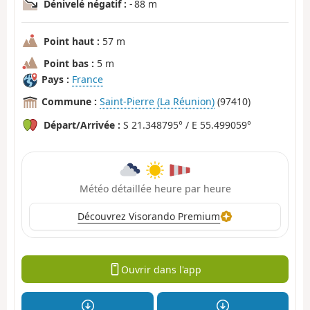
Dénivelé négatif :
- 88 m
Point haut :
57 m
Point bas :
5 m
Pays :
France
Commune :
Saint-Pierre (La Réunion)
(97410)
Départ/Arrivée :
S 21.348795° / E 55.499059°
Météo détaillée heure par heure
Découvrez Visorando Premium
Ouvrir dans l'app