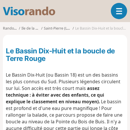
V
O
i
u
s
v
o
Randonnées
Ile de la Réunion
Saint-Pierre (La Réunion)
Le Bassin Dix-Huit et la boucle de Terre Rouge
r
r
i
a
r
n
Le Bassin Dix-Huit et la boucle de
l
d
a
Terre Rouge
o
n
a
Le Bassin Dix-Huit (ou Bassin 18) est un des bassins
v
i
les plus connus du Sud. Plusieurs légendes circulent
g
sur lui. Son accès est très court mais
assez
a
technique : à éviter avec des enfants, ce qui
t
explique le classement en niveau moyen).
Le bassin
i
est profond et d'une eau pure magnifique ! Pour
o
rallonger la balade, ce parcours propose de faire une
n
boucle au niveau de la Pointe du Bois de Buis. Il n'y a
aucune difficulté pour cette partie qui longe la côte