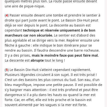
quelques mètres plus loin. La route passe ensuite devant
une aire de pique-nique.
(
4
) Passer ensuite devant une tombe et prendre le sentier à
droite qui part juste avant le pont. Le Bassin Dix-Huit peut
déjà se voir depuis le pont. La descente au bassin est
cependant
technique et réservée uniquement à de bon
marcheurs car non sécurisée.
Le sentier est d'abord des
plus agréable et se dirige vers la mer. Repérer ensuite une
flèche à gauche : elle indique le bon itinéraire pour se
rendre au bassin. Il faudra descendre une barre rocheuse.
Il y a des prises,
mais le moindre faux-pas peut faire mal.
La descente est
abrupte
tout le long !
(
5
) Le Bassin Dix-Huit s'atteint cependant rapidement.
Plusieurs légendes circulent à son sujet. Il est très prisé !
C'est un des bassins les plus connus du Sud. Son eau, d'un
bleu magnifique, impose une petite pause. Il est possible de
s'y baigner mais attention : il est très profond et peut être
dangereux si il a plu dans les hauts ou quand la mer est
forte. Car, en effet, elle est très proche et le bassin est
souvent alimenté par les vagues si la mer est forte.