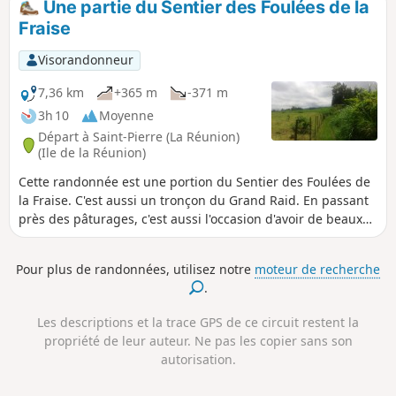
Une partie du Sentier des Foulées de la
Fraise
Visorandonneur
7,36 km
+365 m
-371 m
3h 10
Moyenne
Départ à Saint-Pierre (La Réunion)
(Ile de la Réunion)
Cette randonnée est une portion du Sentier des Foulées de
la Fraise. C'est aussi un tronçon du Grand Raid. En passant
près des pâturages, c'est aussi l'occasion d'avoir de beaux
points de vues vers l'Ouest et le Sud. Cette partie suit le
parcours du Sentier des Foulées de la Fraise entre le
Pour plus de randonnées, utilisez notre
moteur de recherche
Domaine Vidot et le premier champ de fraises. Plutôt facile,
.
bien qu'avec quelques marches hautes, il est possible de
continuer beaucoup plus haut vers Notre-Dame de la Paix.
Les descriptions et la trace GPS de ce circuit restent la
propriété de leur auteur. Ne pas les copier sans son
autorisation.