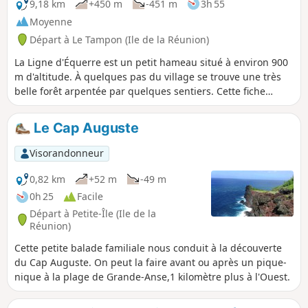
en matière d'accueil réunionnais !
9,18 km
+450 m
-451 m
3h 55
Moyenne
Départ à Le Tampon (Ile de la Réunion)
La Ligne d'Équerre est un petit hameau situé à environ 900
m d'altitude. À quelques pas du village se trouve une très
belle forêt arpentée par quelques sentiers. Cette fiche
permet de les emprunter mais en partant de Bérive via les
sentiers du Piton Nathalie. Les points de vue sont très
Le Cap Auguste
nombreux sur cette boucle qui chemine en partie sur des
pistes, ainsi que sur des routes passant entre les cultures
Visorandonneur
et champs de cannes.
0,82 km
+52 m
-49 m
0h 25
Facile
Départ à Petite-Île (Ile de la
Réunion)
Cette petite balade familiale nous conduit à la découverte
du Cap Auguste. On peut la faire avant ou après un pique-
nique à la plage de Grande-Anse,1 kilomètre plus à l'Ouest.