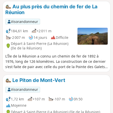
Au plus près du chemin de fer de La
Réunion
Visorandonneur
184,61 km
+2 011 m
-2 007 m
14 jours
Difficile
Départ à Saint-Pierre (La Réunion)
(Ile de la Réunion)
L'Île de la Réunion a connu un chemin de fer de 1892 à
1976, long de 126 kilomètres. La construction de ce dernier
s'est faite de pair avec celle du port de la Pointe des Galets
afin d'acheminer les marchandises et les personnes. Le
transport se faisait d'abord avec une locomotive puis avec
Le Piton de Mont-Vert
des autorails. La voie ferma cependant en 1976.
Aujourd'hui, il est possible de faire un long périple à pied
Visorandonneur
afin de retrouver ces vestiges d'un temps révolu.
1,72 km
+107 m
-107 m
0h 50
Moyenne
Départ à Saint-Pierre (La Réunion) (Ile de la Réunion)