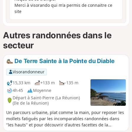
Merci à visorando qui m'a permis de connaitre ce
site
Autres randonnées dans le
secteur
De Terre Sainte à la Pointe du Diable
Visorandonneur
15,33 km
+133 m
-135 m
4h 45
Moyenne
Départ à Saint-Pierre (La Réunion)
(Ile de la Réunion)
Un parcours urbaine, plat comme la main, pour reposer les
mollets fatigués par les incomparables randonnées dans
"les hauts" et pour découvrir d'autres facettes de la
Réunion : le petit lagon de sable blanc de la "plage en ville",