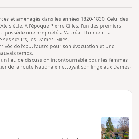
o
a
i
m
urces et aménagés dans les années 1820-1830. Celui des
p
Ie siècle. A l'époque Pierre Gilles, l’un des premiers
i possède une propriété à Vauréal. Il obtient la
le ses sœurs, les Dames-Gilles.
rrivée de l’eau, l’autre pour son évacuation et une
mauvais temps.
t un lieu de discussion incontournable pour les femmes
rtier de la route Nationale nettoyait son linge aux Dames-
e