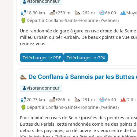
Visorandonneur
18,30 km
+259 m
-262 m
6h 00
Moy
Départ à Conflans-Sainte-Honorine (Yvelines)
Une randonnée de gare à gare en rive droite de la Seine 
milieu urbain ou péri-urbain. De beaux points de vue sur 
rendez-vous.
Télécharger le PDF
Télécharger le GPX
De Conflans à Sannois par les Buttes 
Visorandonneur
20,73 km
+266 m
-231 m
6h 40
Diffic
Départ à Conflans-Sainte-Honorine (Yvelines)
Pour moitié en rives de Seine (prisées des peintres aux si
Buttes du Parisis, cette randonnée combine des points d'i
dehors des paysages, on découvre le vieux centre de Co
XIe, le très beau Château du Prieuré, du XIXe qui héberge 