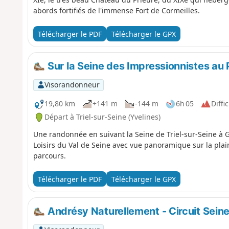
abords fortifiés de l'immense Fort de Cormeilles.
Télécharger le PDF
Télécharger le GPX
Sur la Seine des Impressionnistes au
Visorandonneur
19,80 km
+141 m
-144 m
6h 05
Diffic
Départ à Triel-sur-Seine (Yvelines)
Une randonnée en suivant la Seine de Triel-sur-Seine à Ga
Loisirs du Val de Seine avec vue panoramique sur la plain
parcours.
Télécharger le PDF
Télécharger le GPX
Andrésy Naturellement - Circuit Sein