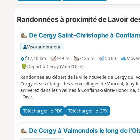
Randonnées à proximité de Lavoir de
De Cergy Saint-Christophe à Conflan
Visorandonneur
17,10 km
+49 m
-125 m
5h 00
Moye
Départ à Cergy (Val-d'Oise)
Randonnée au départ de la ville nouvelle de Cergy qui vou
Cergy et ses étangs, les vieux villages de Vauréal, Jouy-l
arriverez dans les Yvelines à Conflans-Sainte-Honorine, ca
l'Oise.
Télécharger le PDF
Télécharger le GPX
De Cergy à Valmondois le long de l'Oi