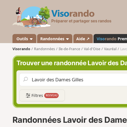
V
i
s
o
r
a
Outils
Randonnées
Aide ↗
Viso
rando
Pre
n
Visorando
Randonnées
Ile-de-France
Val-d'Oise
Vauréal
Lavo
d
o
Trouver une randonnée Lavoir des D
Filtres
NOUVEAU
Randonnées Lavoir des Dames