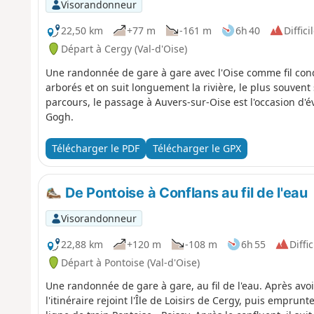
Visorandonneur
22,50 km
+77 m
-161 m
6h 40
Diffici
Départ à Cergy (Val-d'Oise)
Une randonnée de gare à gare avec l'Oise comme fil cond
arborés et on suit longuement la rivière, le plus souvent
parcours, le passage à Auvers-sur-Oise est l'occasion d'é
Gogh.
Télécharger le PDF
Télécharger le GPX
De Pontoise à Conflans au fil de l'eau
Visorandonneur
22,88 km
+120 m
-108 m
6h 55
Diffic
Départ à Pontoise (Val-d'Oise)
Une randonnée de gare à gare, au fil de l'eau. Après avoir
l'itinéraire rejoint l'Île de Loisirs de Cergy, puis emprun