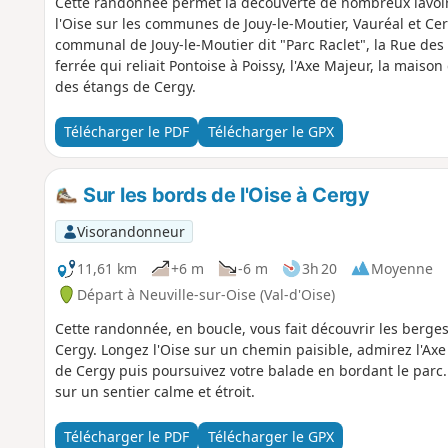
Cette randonnée permet la découverte de nombreux lavoirs
l'Oise sur les communes de Jouy-le-Moutier, Vauréal et Ce
communal de Jouy-le-Moutier dit "Parc Raclet", la Rue des 
ferrée qui reliait Pontoise à Poissy, l'Axe Majeur, la maison
des étangs de Cergy.
Télécharger le PDF
Télécharger le GPX
Sur les bords de l'Oise à Cergy
Visorandonneur
11,61 km
+6 m
-6 m
3h 20
Moyenne
Départ à Neuville-sur-Oise (Val-d'Oise)
Cette randonnée, en boucle, vous fait découvrir les berges
Cergy. Longez l'Oise sur un chemin paisible, admirez l'A
de Cergy puis poursuivez votre balade en bordant le parc. L
sur un sentier calme et étroit.
Télécharger le PDF
Télécharger le GPX