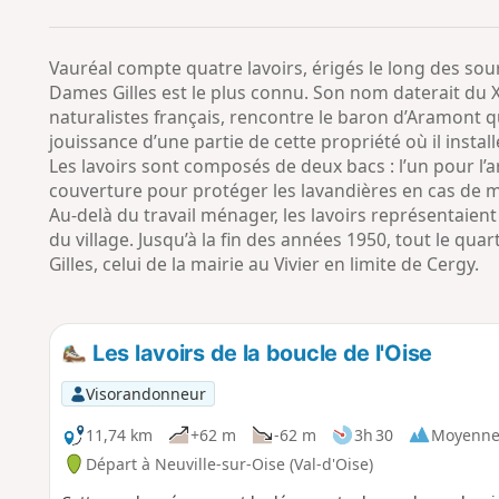
Vauréal compte quatre lavoirs, érigés le long des so
Dames Gilles est le plus connu. Son nom daterait du XV
naturalistes français, rencontre le baron d’Aramont qu
jouissance d’une partie de cette propriété où il instal
Les lavoirs sont composés de deux bacs : l’un pour l’a
couverture pour protéger les lavandières en cas de 
Au-delà du travail ménager, les lavoirs représentaien
du village. Jusqu’à la fin des années 1950, tout le qua
Gilles, celui de la mairie au Vivier en limite de Cergy.
Les lavoirs de la boucle de l'Oise
Visorandonneur
11,74 km
+62 m
-62 m
3h 30
Moyenn
Départ à Neuville-sur-Oise (Val-d'Oise)