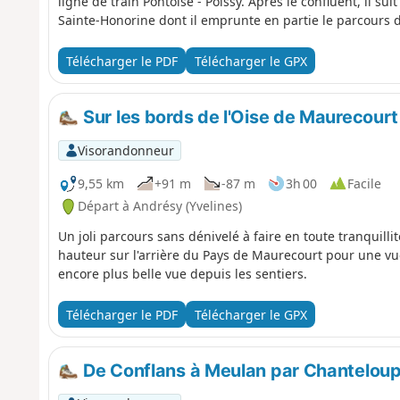
ligne de train Pontoise - Poissy. Après le confluent, il sui
Sainte-Honorine dont il emprunte en partie le parcours d
Télécharger le PDF
Télécharger le GPX
Sur les bords de l'Oise de Maurecour
Visorandonneur
9,55 km
+91 m
-87 m
3h 00
Facile
Départ à Andrésy (Yvelines)
Un joli parcours sans dénivelé à faire en toute tranquilli
hauteur sur l'arrière du Pays de Maurecourt pour une vue
encore plus belle vue depuis les sentiers.
Télécharger le PDF
Télécharger le GPX
De Conflans à Meulan par Chanteloup-