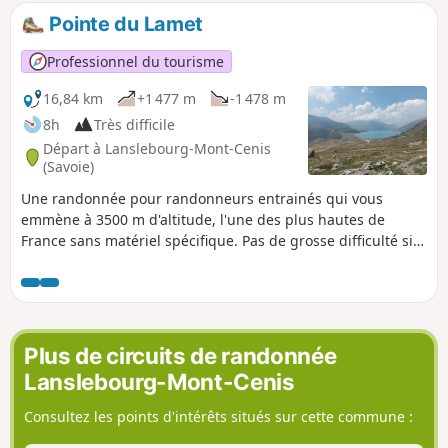
Pointe du Lamet
Professionnel du tourisme
16,84 km
+1 477 m
-1 478 m
8h
Très difficile
Départ à Lanslebourg-Mont-Cenis
(Savoie)
Une randonnée pour randonneurs entrainés qui vous
emmène à 3500 m d'altitude, l'une des plus hautes de
France sans matériel spécifique. Pas de grosse difficulté si
ce n'est le dénivelé et le petit couloir de sortie des pentes
raides, mais au sommet, si vous avez la chance d'éviter la
nebbia, un paysage magnifique (Rochemelon, Charbonnel,
Pointe de Ronce, Giusalet...)
Plus de circuits de randonnée
Lanslebourg-Mont-Cenis
Consultez les points d'intérêts situés sur cette commune :