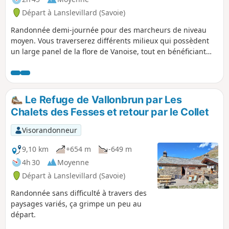
Départ à Lanslevillard (Savoie)
Randonnée demi-journée pour des marcheurs de niveau
moyen. Vous traverserez différents milieux qui possèdent
un large panel de la flore de Vanoise, tout en bénéficiant
d'un panorama extraordinaire sur les sommets de
Maurienne, et des Ecrins.
Le Refuge de Vallonbrun par Les
Chalets des Fesses et retour par le Collet
Visorandonneur
9,10 km
+654 m
-649 m
4h 30
Moyenne
Départ à Lanslevillard (Savoie)
Randonnée sans difficulté à travers des
paysages variés, ça grimpe un peu au
départ.