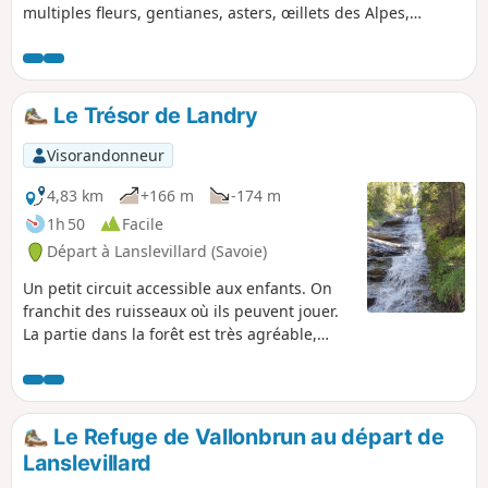
multiples fleurs, gentianes, asters, œillets des Alpes,
pensées des Alpes bordent le sentier. Au fond, nous
pouvons admirer le glacier des Ronces.
Le Trésor de Landry
Visorandonneur
4,83 km
+166 m
-174 m
1h 50
Facile
Départ à Lanslevillard (Savoie)
Un petit circuit accessible aux enfants. On
franchit des ruisseaux où ils peuvent jouer.
La partie dans la forêt est très agréable,
surtout quand il fait chaud. En plus, ils
pourront trouver les fraises des bois et des
framboises. Le parcours est parsemé de
panneaux informatifs sur la vie du village.
Le Refuge de Vallonbrun au départ de
Lanslevillard