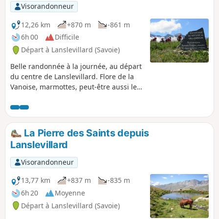
Visorandonneur
12,26 km
+870 m
-861 m
6h 00
Difficile
Départ à Lanslevillard (Savoie)
Belle randonnée à la journée, au départ
du centre de Lanslevillard. Flore de la
Vanoise, marmottes, peut-être aussi le
Gypaète barbu et panoramas
magnifiques seront au rendez-vous de
cette randonnée avec halte au refuge
dont les gardiens sont très
La Pierre des Saints depuis
sympathiques.
Lanslevillard
Visorandonneur
13,77 km
+837 m
-835 m
6h 20
Moyenne
Départ à Lanslevillard (Savoie)