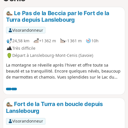
p
Le Pas de la Beccia par le Fort de la
Turra depuis Lanslebourg
Visorandonneur
24,58 km
+1 362 m
-1 361 m
10h
Très difficile
Départ à Lanslebourg-Mont-Cenis (Savoie)
La montagne se réveille après l'hiver et offre toute sa
beauté et sa tranquillité. Encore quelques névés, beaucoup
de marmottes et chamois. Vues splendides sur le Lac du
Mont Cenis, l'Italie et le versant Nord de la Vanoise. J'ai
estimé cette randonnée très difficile, compte tenu de la
neige qui recouvre le sentier vers le Pas de la Beccia, des
pierriers, et du temps mis à parcourir la distance entre les
Fort de la Turra en boucle depuis
points (17) et (19) (environ 1h).
Lanslebourg
Visorandonneur