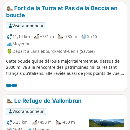
Fort de la Turra et Pas de la Beccia en
boucle
Visorandonneur
11,14 km
+731 m
-735 m
5h 15
Moyenne
Départ à Lanslebourg-Mont-Cenis (Savoie)
Cette boucle qui se déroule majoritairement au dessus de
2000 m, va à la rencontre des patrimoines militaires tant
français qu'italiens. Elle révèle aussi de jolis points de vue,
en particulier sur la Vanoise et le Lac du Mont Cenis.
Balisage par panneaux directionnels mais aussi de
nombreuses marques de peinture de toutes les formes et
de toutes les couleurs. Néanmoins, remarquer les étoiles
Le Refuge de Vallonbrun
Bleues sur un fond Blanc. De (3) à (6), l'itinéraire est peu
fréquenté.
Visorandonneur
5,25 km
+450 m
-450 m
2h 45
Moyenne