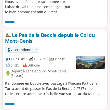
Nous avons fait cette randonnée sur
l'ubac du Val Cenis en commençant par
le bien nommé chemin du Petit
Bonheur, puis sommes montés en forêt
à la Pierre des Saints et avons rejoint le
petit Lac de l'Arcelle par un véritable
balcon sur la Haute Maurienne et la
Le Pas de la Beccia depuis le Col du
Vanoise pour redescendre enfin sur les
Mont-Cenis
traces des skieurs. Un grand bol
d'oxygène, une journée de bonheur
Visorandonneur
absolu.
14,61 km
+837 m
-837 m
6h 35
Difficile
Départ à Lanslebourg-Mont-Cenis
(Savoie)
Randonnée en boucle avec passage à l'Ancien Fort de la
Turra avant de passer le Pas de la Beccia à 2717 m, et
redescendre avec une très belle vue sur le Lac du Mont-
Cenis et son barrage.