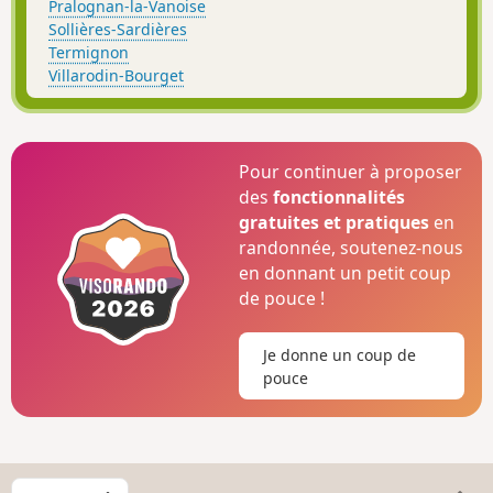
Pralognan-la-Vanoise
Sollières-Sardières
Termignon
Villarodin-Bourget
Pour continuer à proposer
des
fonctionnalités
gratuites et pratiques
en
randonnée, soutenez-nous
en donnant un petit coup
de pouce !
Je donne un coup de
pouce
C