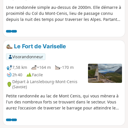
Une randonnée simple au-dessus de 2000m. Elle démarre à
proximité du Col du Mont-Cenis, lieu de passage connu
depuis la nuit des temps pour traverser les Alpes. Partant
du superbe Lac du Mont-Cenis, elle va chercher le modeste
Lac Clair au pied de ce qui reste du Glacier du Lamet.
Le Fort de Variselle
Visorandonneur
7,58 km
+164 m
-170 m
2h 40
Facile
Départ à Lanslebourg-Mont-Cenis
(Savoie)
Petite randonnée au lac de Mont Cenis, qui vous mènera à
l'un des nombreux forts se trouvant dans le secteur. Vous
aurez l'occasion de traverser le barrage pour atteindre le
fort, très bien conservé. Malheureusement un arrêté
interdit son accès à l'intérieur.