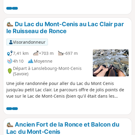
Plateau du Turc est à l'écart des grandes voies qui
sillonnent le massif, elle comporte en outre un passage
délicat entre (8) et (9) qui motive son classement difficile.
Du Lac du Mont-Cenis au Lac Clair par
le Ruisseau de Ronce
Visorandonneur
7,41 km
+703 m
-697 m
4h 10
Moyenne
Départ à Lanslebourg-Mont-Cenis
(Savoie)
Une jolie randonnée pour aller du Lac du Mont Cenis
jusqu'au petit Lac clair. Le parcours offre de jolis points de
vue sur le Lac de Mont-Cenis (bien qu'il était dans les
nuages le jour où nous l'avons fait). Randonnée assez
familiale.
Ancien Fort de la Ronce et Balcon du
Lac du Mont-Cenis