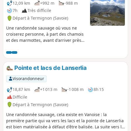
12,09 km
+992 m
-988 m
7h
Très difficile
Départ à Termignon (Savoie)
Une randonnée sauvage où vous ne
croiserez personne, à part des chamois
et des marmottes, avant d'arriver près
des trois magnifiques Lacs de Lanserlia
et qui fera appel à votre sens de
l'orientation avec une partie de
l'itinéraire hors sentier. Randonnée
Pointe et lacs de Lanserlia
exigeante, réservée aux randonneurs
aguerris. Trace GPS recommandée.
Visorandonneur
18,87 km
+1 013 m
-1 008 m
8h 15
Difficile
Départ à Termignon (Savoie)
Une randonnée sauvage, cela existe en Vanoise : la
première partie qui va vers les lacs et la pointe de Lanserlia
est bien matérialisée à défaut d'être balisée. La suite vers le