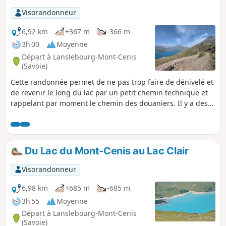
Visorandonneur
6,92 km
+367 m
-366 m
3h 00
Moyenne
Départ à Lanslebourg-Mont-Cenis
(Savoie)
Cette randonnée permet de ne pas trop faire de dénivelé et
de revenir le long du lac par un petit chemin technique et
rappelant par moment le chemin des douaniers. Il y a des
transats à mi-parcours qui vous proposent une belle vue et
un repos mérité.Cette randonnée est à faire l'été car le col
est fermé l'hiver.
Du Lac du Mont-Cenis au Lac Clair
Visorandonneur
6,98 km
+685 m
-685 m
3h 55
Moyenne
Départ à Lanslebourg-Mont-Cenis
(Savoie)