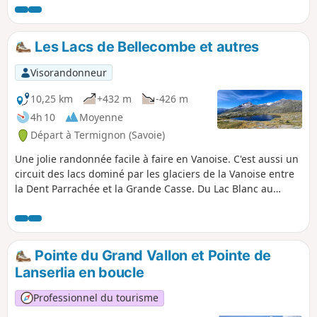
Les Lacs de Bellecombe et autres
Visorandonneur
10,25 km
+432 m
-426 m
4h 10
Moyenne
Départ à Termignon (Savoie)
Une jolie randonnée facile à faire en Vanoise. C'est aussi un
circuit des lacs dominé par les glaciers de la Vanoise entre
la Dent Parrachée et la Grande Casse. Du Lac Blanc au
Refuge du Plan du Lac, l'itinéraire n'est ni carté, ni balisé.
Pointe du Grand Vallon et Pointe de
Lanserlia en boucle
Professionnel du tourisme