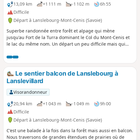
13,09 km
+1 111 m
-1 102 m
6h 55
Difficile
Départ à Lanslebourg-Mont-Cenis (Savoie)
Superbe randonnée entre forêt et alpage qui mène
jusqu'au Fort de la Turra dominant le Col du Mont-Cenis et
le lac du même nom. Un départ un peu difficile mais qui
offre un superbe panorama. Le retour permet de profiter
des pâturages du versant opposé et des pistes. De quoi
donner envie de chausser les spatules l'hiver.
Le sentier balcon de Lanslebourg à
Lanslevillard
Visorandonneur
20,94 km
+1 043 m
-1 049 m
9h 00
Difficile
Départ à Lanslebourg-Mont-Cenis (Savoie)
C'est une balade à la fois dans la forêt mais aussi en balcon.
Nous traversons de grandes étendues de prairies où de