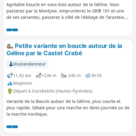
Agréable boucle en sous-bois autour de la Géline. Vous
passerez par la Montjoie, emprunterez le GR® 101 et une
de ses variantes, passerez à côté de l'Abbaye de Tarasteix.
Redescente vers la Géline, remontée par le Sarluzen. Encore
une descente et une remontée pour visiter le Castet Crabé
et un dernier kilomètre pour récupérer en douceur. C'est
aussi un parcours idéal pour une marche nordique de 3h30
Petite variante en boucle autour de la
à 3h45.
Géline par le Castet Crabé
Visorandonneur
11,42 km
+236 m
-240 m
3h 55
Moyenne
Départ à Oursbelille (Hautes-Pyrénées)
Variante de la Boucle autour de la Géline, plus courte et
plus rapide. Idéale pour une marche en demi-journée ou de
la marche nordique.