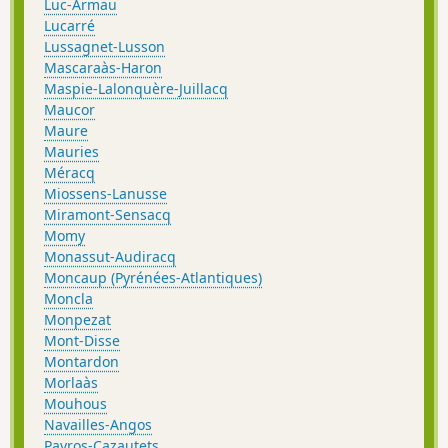
Luc-Armau
Lucarré
Lussagnet-Lusson
Mascaraàs-Haron
Maspie-Lalonquère-Juillacq
Maucor
Maure
Mauries
Méracq
Miossens-Lanusse
Miramont-Sensacq
Momy
Monassut-Audiracq
Moncaup (Pyrénées-Atlantiques)
Moncla
Monpezat
Mont-Disse
Montardon
Morlaàs
Mouhous
Navailles-Angos
Payros-Cazautets