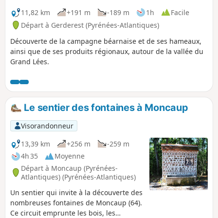
11,82 km
+191 m
-189 m
1h
Facile
Départ à Gerderest (Pyrénées-Atlantiques)
Découverte de la campagne béarnaise et de ses hameaux,
ainsi que de ses produits régionaux, autour de la vallée du
Grand Lées.
Le sentier des fontaines à Moncaup
Visorandonneur
13,39 km
+256 m
-259 m
4h 35
Moyenne
Départ à Moncaup (Pyrénées-
Atlantiques) (Pyrénées-Atlantiques)
Un sentier qui invite à la découverte des
nombreuses fontaines de Moncaup (64).
Ce circuit emprunte les bois, les