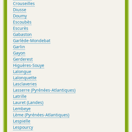
Crouseilles
Diusse
Doumy
Escoubès
Escurès
Gabaston
Garlède-Mondebat
Garlin
Gayon
Gerderest
Higuères-Souye
Lalongue
Lalonquette
Lasclaveries
Lasserre (Pyrénées-Atlantiques)
Latrille
Lauret (Landes)
Lembeye
Lème (Pyrénées-Atlantiques)
Lespielle
Lespourcy