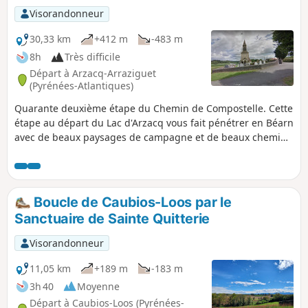
Visorandonneur
30,33 km
+412 m
-483 m
8h
Très difficile
Départ à Arzacq-Arraziguet
(Pyrénées-Atlantiques)
Quarante deuxième étape du Chemin de Compostelle. Cette
étape au départ du Lac d'Arzacq vous fait pénétrer en Béarn
avec de beaux paysages de campagne et de beaux chemins
en balcon entre la vallée du Luy et les gaves du Béarn.
Boucle de Caubios-Loos par le
Sanctuaire de Sainte Quitterie
Visorandonneur
11,05 km
+189 m
-183 m
3h 40
Moyenne
Départ à Caubios-Loos (Pyrénées-