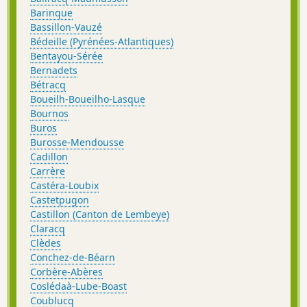
Barinque
Bassillon-Vauzé
Bédeille (Pyrénées-Atlantiques)
Bentayou-Sérée
Bernadets
Bétracq
Boueilh-Boueilho-Lasque
Bournos
Buros
Burosse-Mendousse
Cadillon
Carrère
Castéra-Loubix
Castetpugon
Castillon (Canton de Lembeye)
Claracq
Clèdes
Conchez-de-Béarn
Corbère-Abères
Coslédaà-Lube-Boast
Coublucq