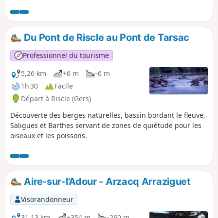
Du Pont de Riscle au Pont de Tarsac
Professionnel du tourisme
5,26 km
+6 m
-6 m
1h 30
Facile
Départ à Riscle (Gers)
Découverte des berges naturelles, bassin bordant le fleuve,
Saligues et Barthes servant de zones de quiétude pour les
oiseaux et les poissons.
Aire-sur-l'Adour - Arzacq Arraziguet
Visorandonneur
31,13 km
+354 m
-260 m