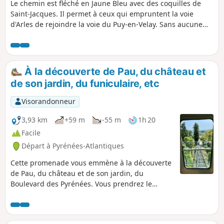
Le chemin est fléché en Jaune Bleu avec des coquilles de
Saint-Jacques. Il permet à ceux qui empruntent la voie
d'Arles de rejoindre la voie du Puy-en-Velay. Sans aucune
difficulté particulière il reste une bonne étape (28,5 km)
entre les deux villes étapes.
À la découverte de Pau, du château et
de son jardin, du funiculaire, etc
Visorandonneur
3,93 km
+59 m
-55 m
1h 20
Facile
Départ à Pyrénées-Atlantiques
Cette promenade vous emmène à la découverte
de Pau, du château et de son jardin, du
Boulevard des Pyrénées. Vous prendrez le
funiculaire, et passerez par le quartier
historique de la Monnaie au pied du château.
Ce parcours emprunte majoritairement des