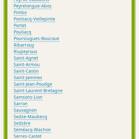
Peyrelongue-Abos
Pimbo
Pontiacq-Viellepinte
Portet
Pouliacq
Poursiugues-Boucoue
Ribarrouy
Riupeyrous
Saint-Agnet
Saint-Armou
Saint-Castin
Saint-Jammes
Saint-Jean-Poudge
Saint-Laurent-Bretagne
Samsons-Lion
Sarron
Sauvagnon
Sedze-Maubecq
Sedzère
Séméacq-Blachon
Serres-Castet