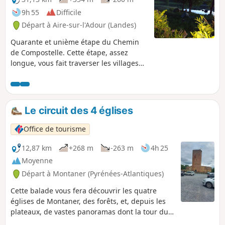
9h 55
Difficile
Départ à Aire-sur-l'Adour (Landes)
Quarante et unième étape du Chemin
de Compostelle. Cette étape, assez
longue, vous fait traverser les villages
de Sensacq puis Pimbo avant d'entrer
dans les Pyrénées-Atlantiques. Ce
département reçoit tous les chemins
vers Compostelle. Vous allez profiter des
Le circuit des 4 églises
paysages des Landes et en fonction de
la visibilité, vous aurez de très belles
Office de tourisme
vues sur le Tursan et les Pyrénées.
12,87 km
+268 m
-263 m
4h 25
Moyenne
Départ à Montaner (Pyrénées-Atlantiques)
Cette balade vous fera découvrir les quatre
églises de Montaner, des forêts, et, depuis les
plateaux, de vastes panoramas dont la tour du
château demeurera le point d'ancrage.