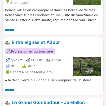
Atlantiques)
Boucle variée en campagne et dans les bois avec de très
belles vues sur les Pyrénées et une visite du Sanctuaire de
Sainte-Quitterie. Cette sainte, réputée dans le Sud-Ouest, a
donné son nom à de nombreuses sources et fontaines
réputées miraculeuses. Cette boucle suit essentiellement le
parcours n°9 du vieux livret "32 promenades et randonnées
en Miey de Béarn". Les panneaux et le balisage (trait Jaune)
Entre vignes et Adour
sont en place durant une bonne moitié du parcours mais
ensuite c'est plus aléatoire.
Professionnel du tourisme
7,52 km
+133 m
-132 m
2h 30
Facile
Départ à Saint-Mont (Gers)
À la découverte du vignoble, aux énigmes de l'histoire.
Le Grand Gambadour - Jû-Belloc