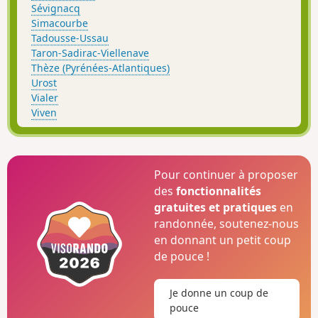
Sévignacq
Simacourbe
Tadousse-Ussau
Taron-Sadirac-Viellenave
Thèze (Pyrénées-Atlantiques)
Urost
Vialer
Viven
Pour continuer à proposer
des
fonctionnalités
gratuites et pratiques
en
randonnée, soutenez-nous
en donnant un petit coup
de pouce !
Je donne un coup de
pouce