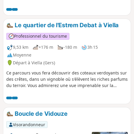
prairies, les vignes et vous offre de
belles parties ombragées ainsi que des
points de vue variés. Un circuit à éviter
durant les périodes humides.
Le quartier de l'Estrem Debat à Viella
Professionnel du tourisme
9,53 km
+176 m
-180 m
3h 15
Moyenne
Départ à Viella (Gers)
Ce parcours vous fera découvrir des coteaux verdoyants sur
des crêtes, dans un vignoble où s'élèvent les riches parfums
du terroir. Vous admirerez une vue imprenable sur la
chaîne des Pyrénées.
Boucle de Vidouze
Visorandonneur