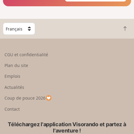
C
R
h
e
o
t
i
o
s
CGU et confidentialité
u
i
r
s
Plan du site
e
s
n
e
Emplois
h
z
Actualités
a
u
u
n
Coup de pouce 2026
t
p
a
Contact
y
s
Téléchargez l'application Visorando et partez à
l'aventure !