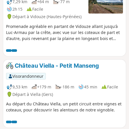
7,29 km
+64 m
-77 m
2h 15
Facile
Départ à Vidouze (Hautes-Pyrénées)
Promenade agréable en partant de Vidouze allant jusqu'à
Luc-Armau par la crête, avec vue sur les coteaux de part et
d'autre, puis revenant par la plaine en longeant bois et
prairies et cultures. Circuit facile avec vue au loin sur les
Pyrénées.
Château Viella - Petit Manseng
Visorandonneur
9,53 km
+179 m
-186 m
45 min
Facile
Départ à Viella (Gers)
Au départ du Château Viella, un petit circuit entre vignes et
coteaux, pour découvrir les alentours de notre vignoble.