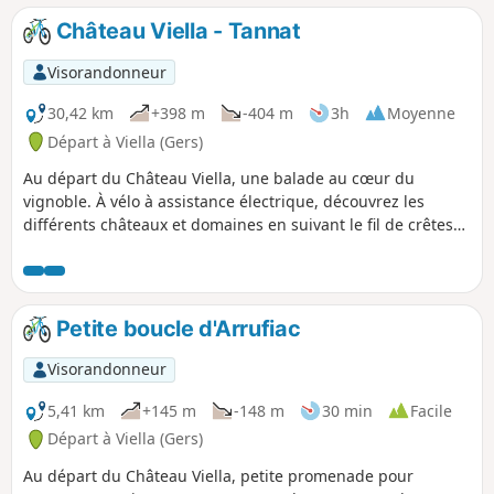
Château Viella - Tannat
Visorandonneur
30,42 km
+398 m
-404 m
3h
Moyenne
Départ à Viella (Gers)
Au départ du Château Viella, une balade au cœur du
vignoble. À vélo à assistance électrique, découvrez les
différents châteaux et domaines en suivant le fil de crêtes
et en passant par le charmant village de Madiran, sa
Maison des Vins et Chez Madiran ! Une randonnée
principalement sur route, accessible et praticable toutes les
saisons et par tous les temps !
Petite boucle d'Arrufiac
Visorandonneur
5,41 km
+145 m
-148 m
30 min
Facile
Départ à Viella (Gers)
Au départ du Château Viella, petite promenade pour