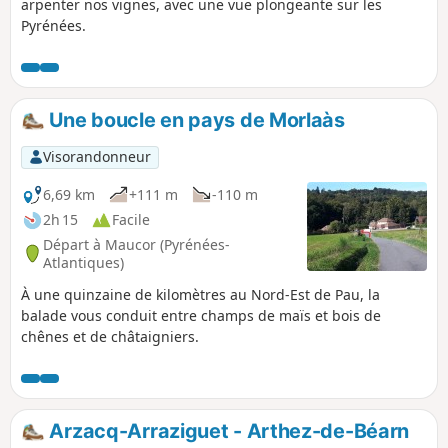
arpenter nos vignes, avec une vue plongeante sur les
Pyrénées.
Une boucle en pays de Morlaàs
Visorandonneur
6,69 km
+111 m
-110 m
2h 15
Facile
Départ à Maucor (Pyrénées-
Atlantiques)
À une quinzaine de kilomètres au Nord-Est de Pau, la
balade vous conduit entre champs de maïs et bois de
chênes et de châtaigniers.
Arzacq-Arraziguet - Arthez-de-Béarn