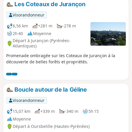
chemins piétons agréables, et ne traverse la
Les Coteaux de Jurançon
route qu'à une seule reprise. Vous pourrez vous
garer, facilement et gratuitement, au niveau du
Visorandonneur
point de départ.
6,56 km
+281 m
-278 m
2h 40
Moyenne
Départ à Jurançon (Pyrénées-
Atlantiques)
Promenade ombragée sur les Coteaux de Jurançon à la
découverte de belles forêts et propriétés.
Boucle autour de la Géline
Visorandonneur
15,07 km
+339 m
-340 m
5h 15
Moyenne
Départ à Oursbelille (Hautes-Pyrénées)