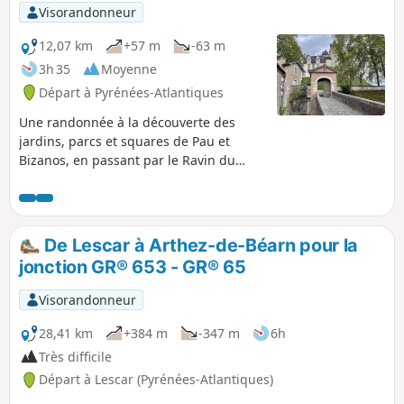
Visorandonneur
12,07 km
+57 m
-63 m
3h 35
Moyenne
Départ à Pyrénées-Atlantiques
Une randonnée à la découverte des
jardins, parcs et squares de Pau et
Bizanos, en passant par le Ravin du
Hédas, le Château de Pau, le Stade
d'Eaux Vives et les hauteurs du Château
de Franqueville ; le long du Gave de
Pau, les ruisseaux de l'Ousse, des
De Lescar à Arthez-de-Béarn pour la
Bouries et l'Ariou Merdé ; avec des
jonction GR® 653 - GR® 65
perspectives magnifiques sur les
Côteaux de Jurançon, les Pyrénées,
Visorandonneur
depuis le Château de Pau jusqu'aux
hauteurs du Château de Franqueville.
28,41 km
+384 m
-347 m
6h
Très difficile
Départ à Lescar (Pyrénées-Atlantiques)