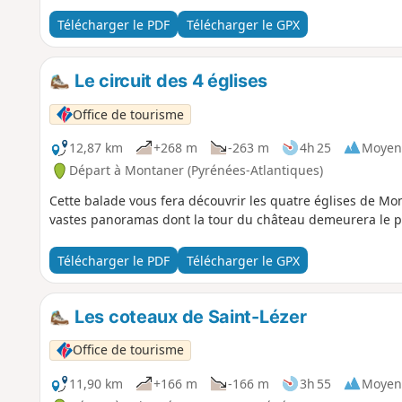
Télécharger le PDF
Télécharger le GPX
Le circuit des 4 églises
Office de tourisme
12,87 km
+268 m
-263 m
4h 25
Moyen
Départ à Montaner (Pyrénées-Atlantiques)
Cette balade vous fera découvrir les quatre églises de Mont
vastes panoramas dont la tour du château demeurera le p
Télécharger le PDF
Télécharger le GPX
Les coteaux de Saint-Lézer
Office de tourisme
11,90 km
+166 m
-166 m
3h 55
Moyen