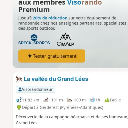
aux membres
Viso
rando
Premium
Jusqu’à
20% de réduction
sur votre équipement de
randonnée chez nos enseignes partenaires, spécialistes
des sports outdoor.
Tester gratuitement
La vallée du Grand Lées
Visorandonneur
11,82 km
+191 m
-189 m
1h
Facile
Départ à Gerderest (Pyrénées-Atlantiques)
Découverte de la campagne béarnaise et de ses hameaux, a
Grand Lées.