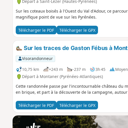
Départ à Saint-Lézer (Hautes-Pyrénées)
Sur les coteaux boisés à l'Ouest du Val d'Adour, ce parcour
magnifique point de vue sur les Pyrénées.
Télécharger le PDF
Télécharger le GPX
Sur les traces de Gaston Fébus à Mon
Visorandonneur
10,75 km
+243 m
-237 m
3h 45
Moyen
Départ à Montaner (Pyrénées-Atlantiques)
Cette randonnée passe par l'incontournable château du m
en brique, et part à la découverte de la campagne, autour
Télécharger le PDF
Télécharger le GPX