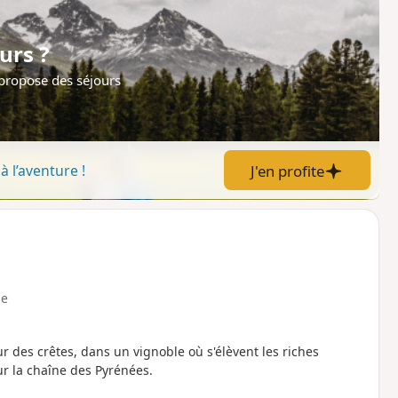
urs ?
 propose des séjours
J'en profite
à l’aventure !
e
 des crêtes, dans un vignoble où s'élèvent les riches
r la chaîne des Pyrénées.