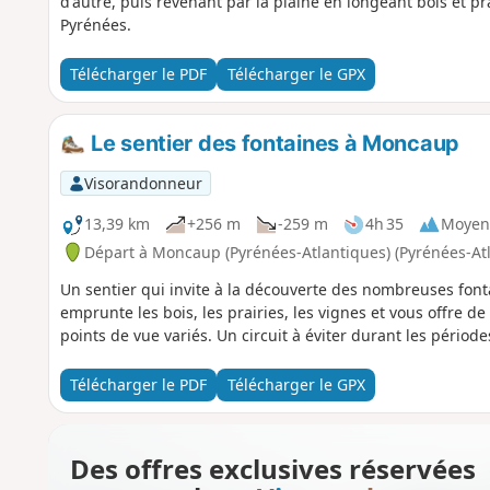
d'autre, puis revenant par la plaine en longeant bois et prai
Pyrénées.
Télécharger le PDF
Télécharger le GPX
Le sentier des fontaines à Moncaup
Visorandonneur
13,39 km
+256 m
-259 m
4h 35
Moyen
Départ à Moncaup (Pyrénées-Atlantiques) (Pyrénées-At
Un sentier qui invite à la découverte des nombreuses font
emprunte les bois, les prairies, les vignes et vous offre d
points de vue variés. Un circuit à éviter durant les périod
Télécharger le PDF
Télécharger le GPX
Des offres exclusives réservées