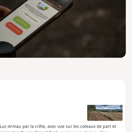
o
a
i
m
p
uc-Armau par la crête, avec vue sur les coteaux de part et