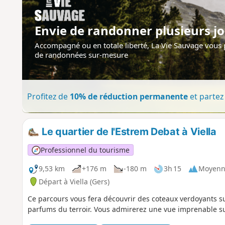
Envie de randonner plusieurs jo
Accompagné ou en totale liberté, La Vie Sauvage vous
de randonnées sur-mesure
Profitez de
10% de réduction permanente
et partez 
Le quartier de l'Estrem Debat à Viella
Professionnel du tourisme
9,53 km
+176 m
-180 m
3h 15
Moyenn
Départ à Viella (Gers)
Ce parcours vous fera découvrir des coteaux verdoyants sur
parfums du terroir. Vous admirerez une vue imprenable su