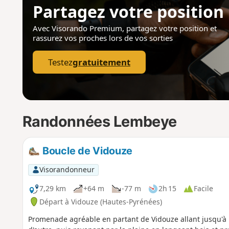
Partagez votre position
Avec Visorando Premium, partagez votre position
et
rassurez vos proches lors de vos sorties
Testez
gratuitement
Randonnées Lembeye
Boucle de Vidouze
Visorandonneur
7,29 km
+64 m
-77 m
2h 15
Facile
Départ à Vidouze (Hautes-Pyrénées)
Promenade agréable en partant de Vidouze allant jusqu'à L