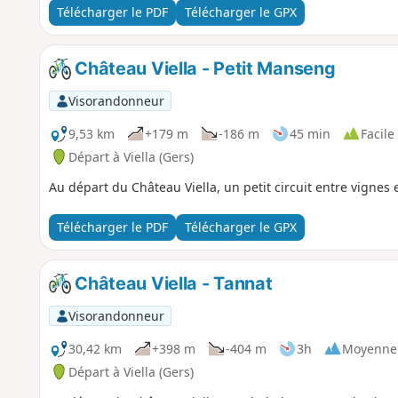
Télécharger le PDF
Télécharger le GPX
Château Viella - Petit Manseng
Visorandonneur
9,53 km
+179 m
-186 m
45 min
Facile
Départ à Viella (Gers)
Au départ du Château Viella, un petit circuit entre vignes 
Télécharger le PDF
Télécharger le GPX
Château Viella - Tannat
Visorandonneur
30,42 km
+398 m
-404 m
3h
Moyenne
Départ à Viella (Gers)