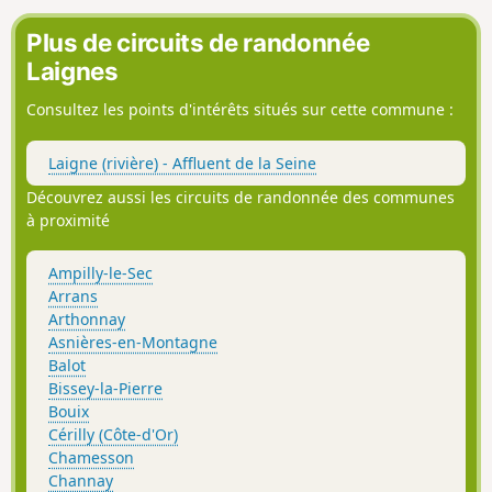
Plus de circuits de randonnée
Laignes
Consultez les points d'intérêts situés sur cette commune :
Laigne (rivière) - Affluent de la Seine
Découvrez aussi les circuits de randonnée des communes
à proximité
Ampilly-le-Sec
Arrans
Arthonnay
Asnières-en-Montagne
Balot
Bissey-la-Pierre
Bouix
Cérilly (Côte-d'Or)
Chamesson
Channay