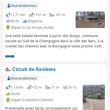
Visorandonneur
12,71 km
+161 m
-161 m
4h 00
Moyenne
Départ à Les Riceys (Aube)
Une belle balade familiale à partir des Riceys, commune
viticole au Sud de la Champagne dans la côte des Bars, à la
croisée des chemins avec la Bourgogne toute proche. Cette
commune est composée des trois villages, Ricey Bas, Haute
Rive et Ricey Haut. La commune bénéficie de trois
appellations et bénéficie du plus grand terroir classé
champagne.
Circuit de Ravières
Visorandonneur
7,19 km
+72 m
-71 m
2h 15
Facile
Départ à Ravières (Yonne)
Promenade assez facile, principalement sur