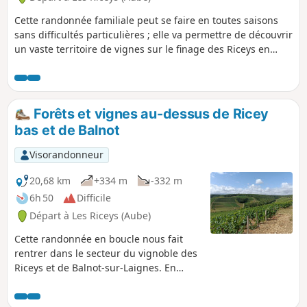
Cette randonnée familiale peut se faire en toutes saisons
sans difficultés particulières ; elle va permettre de découvrir
un vaste territoire de vignes sur le finage des Riceys en
suivant des chemins souvent goudronnés pour atteindre ce
que j'appelle un col bien identifiable ; un arbre isolé et une
cabane de vigneron se détachent sur l'horizon et derrière
lequel on pourrait descendre vers la vallée de la Sarce et les
Forêts et vignes au-dessus de Ricey
communes d'Avirey Lingey et Bagneux la Fosse;; au "col"
bas et de Balnot
vers l'Est la vue est étendue sur le village de Ricey Bas et au
delà vers d'autres Bar.
Visorandonneur
20,68 km
+334 m
-332 m
6h 50
Difficile
Départ à Les Riceys (Aube)
Cette randonnée en boucle nous fait
rentrer dans le secteur du vignoble des
Riceys et de Balnot-sur-Laignes. En
s'éloignant du vignoble le retour se fait
en remontant le cours de la Laignes et