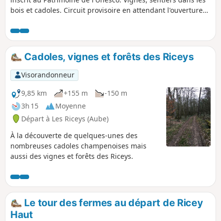
bois et cadoles. Circuit provisoire en attendant l'ouverture
du circuit officiel des Cadoles de la Côte des Bar.
Cadoles, vignes et forêts des Riceys
Visorandonneur
9,85 km
+155 m
-150 m
3h 15
Moyenne
Départ à Les Riceys (Aube)
À la découverte de quelques-unes des
nombreuses cadoles champenoises mais
aussi des vignes et forêts des Riceys.
Le tour des fermes au départ de Ricey
Haut