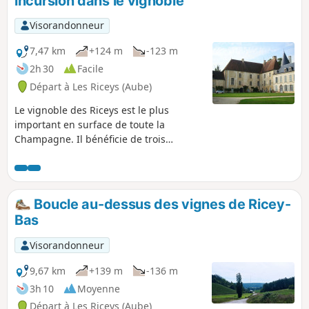
incursion dans le vignoble
Visorandonneur
7,47 km
+124 m
-123 m
2h 30
Facile
Départ à Les Riceys (Aube)
Le vignoble des Riceys est le plus
important en surface de toute la
Champagne. Il bénéficie de trois
appellations contrôlées. Situés dans la
Côte des Bars, l'accès au vignoble pour
des randonneurs est aisé et souvent
facilité par des routes entretenues pour
Boucle au-dessus des vignes de Ricey-
l'exploitation des vignes.
Bas
Visorandonneur
9,67 km
+139 m
-136 m
3h 10
Moyenne
Départ à Les Riceys (Aube)