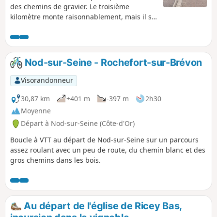
des chemins de gravier. Le troisième
kilomètre monte raisonnablement, mais il se
trouve dans la forêt, à l'ombre. Sur le
plateau, le chemin ondule entre les champs.
Après la Chapelle Sainte-Anne, vous quittez
le plateau par une petite route goudronnée
Nod-sur-Seine - Rochefort-sur-Brévon
assez raide pour rejoindre Ravières.
Visorandonneur
30,87 km
+401 m
-397 m
2h30
Moyenne
Départ à Nod-sur-Seine (Côte-d'Or)
Boucle à VTT au départ de Nod-sur-Seine sur un parcours
assez roulant avec un peu de route, du chemin blanc et des
gros chemins dans les bois.
Au départ de l'église de Ricey Bas,