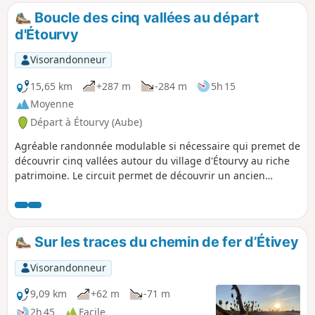
Boucle des cinq vallées au départ
d'Étourvy
Visorandonneur
15,65 km
+287 m
-284 m
5h 15
Moyenne
Départ à Étourvy (Aube)
Agréable randonnée modulable si nécessaire qui premet de
découvrir cinq vallées autour du village d'Étourvy au riche
patrimoine. Le circuit permet de découvrir un ancien
moulin à huile et à farine, des fontaines, des lavoirs
originaux, etc... Le tout dans des paysages variés alliant les
cultures aux forêts.
Sur les traces du chemin de fer d’Étivey
Visorandonneur
9,09 km
+62 m
-71 m
2h 45
Facile