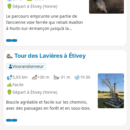
Départ à Étivey (Yonne)
Le parcours emprunte une partie de
l’ancienne voie ferrée qui reliait Avallon
à Nuits-sur-Armançon jusqu’à la
deuxième guerre mondiale. Une
randonnée pour tous, sans difficulté,
avec des paysages variés entre champs
et sous-bois.
Tour des Lavières à Étivey
Visorandonneur
5,03 km
+30 m
-31 m
1h 30
Facile
Départ à Étivey (Yonne)
Boucle agréable et facile sur les chemins,
avec des passages en forêt et en sous-bois.