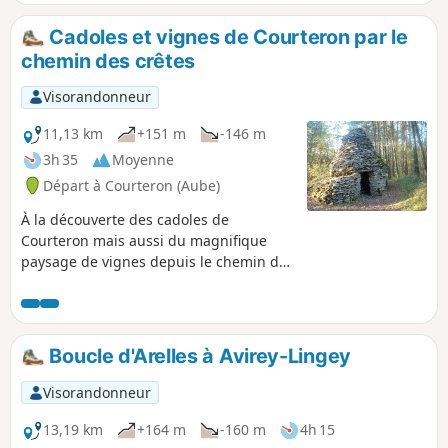
emprunte le tracé de l'ancienne voie
ferrée du "tacot" qui à partir de 1901
Cadoles et vignes de Courteron par le
reliait les Riceys-Polisot à Cunfin.
chemin des crêtes
Visorandonneur
11,13 km
+151 m
-146 m
3h 35
Moyenne
Départ à Courteron (Aube)
À la découverte des cadoles de
Courteron mais aussi du magnifique
paysage de vignes depuis le chemin des
crêtes.
Boucle d'Arelles à Avirey-Lingey
Visorandonneur
13,19 km
+164 m
-160 m
4h 15