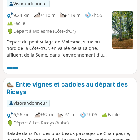
Visorandonneur
9,24 km
+110 m
-119 m
2h 55
Facile
Départ à Molesme (Côte-d'Or)
Départ du petit village de Molesme, situé au
nord de la Côte-d'Or, en vallée de la Laigne,
affluent de la Seine, dans l'environnement d'un
terroir entre Bourgogne et Champagne. La vie
de ce village fut fortement influencée par la vie
monacale de l'abbaye qui connut au fil des
siècles les conséquences de la Guerre de 100
Entre vignes et cadoles au départ des
ans, des Guerres de religions, de la Révolution
Riceys
... L'abbaye est ouverte au public en période
estivale sur rendez-vous. La randonnée
Visorandonneur
tranquille permet de découvrir et visiter les
ruines de l'Oppidum de Vertillum qui fut une
6,56 km
+62 m
-61 m
2h 05
Facile
grande cité à l'époque romaine.
Départ à Les Riceys (Aube)
Balade dans l'un des plus beaux paysages de Champagne,
inscrit au Patrimoine de l'Unesco. Vignes, sentiers dans les