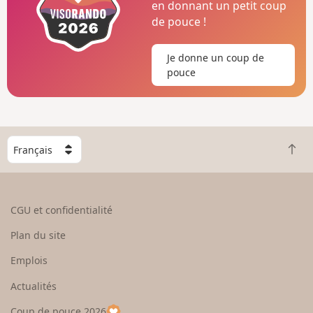
en donnant un petit coup
de pouce !
Je donne un coup de
pouce
C
R
h
e
o
t
i
o
s
CGU et confidentialité
u
i
r
s
Plan du site
e
s
n
e
Emplois
h
z
Actualités
a
u
u
n
Coup de pouce 2026