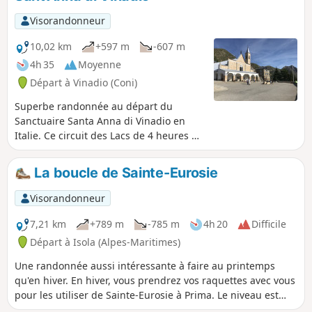
Visorandonneur
10,02 km
+597 m
-607 m
4h 35
Moyenne
Départ à Vinadio (Coni)
Superbe randonnée au départ du
Sanctuaire Santa Anna di Vinadio en
Italie. Ce circuit des Lacs de 4 heures de
marche peut s'effectuer dans le sens
horaire ou l'inverse. Voir absolument les
La boucle de Sainte-Eurosie
mises en garde sur l'enneigement et le
matériel à emporter au § infos
Visorandonneur
pratiques.
7,21 km
+789 m
-785 m
4h 20
Difficile
Départ à Isola (Alpes-Maritimes)
Une randonnée aussi intéressante à faire au printemps
qu'en hiver. En hiver, vous prendrez vos raquettes avec vous
pour les utiliser de Sainte-Eurosie à Prima. Le niveau est
difficile car il y a 750 m de dénivelé positif (sur les 790 m au