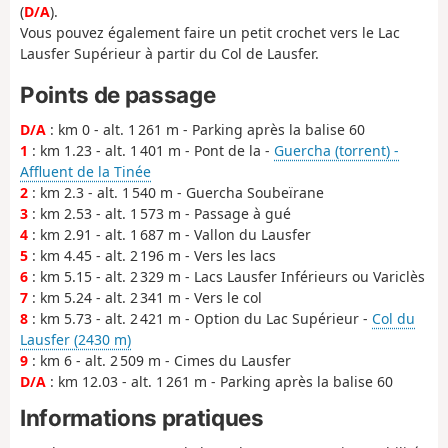
(
D/A
).
Vous pouvez également faire un petit crochet vers le Lac
Lausfer Supérieur à partir du Col de Lausfer.
Points de passage
D/A
: km 0 - alt. 1 261 m - Parking après la balise 60
1
: km 1.23 - alt. 1 401 m - Pont de la -
Guercha (torrent) -
Affluent de la Tinée
2
: km 2.3 - alt. 1 540 m - Guercha Soubeïrane
3
: km 2.53 - alt. 1 573 m - Passage à gué
4
: km 2.91 - alt. 1 687 m - Vallon du Lausfer
5
: km 4.45 - alt. 2 196 m - Vers les lacs
6
: km 5.15 - alt. 2 329 m - Lacs Lausfer Inférieurs ou Variclès
7
: km 5.24 - alt. 2 341 m - Vers le col
8
: km 5.73 - alt. 2 421 m - Option du Lac Supérieur -
Col du
Lausfer (2430 m)
9
: km 6 - alt. 2 509 m - Cimes du Lausfer
D/A
: km 12.03 - alt. 1 261 m - Parking après la balise 60
Informations pratiques