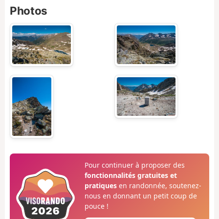
Photos
Pour continuer à proposer des
fonctionnalités gratuites et
pratiques
en randonnée, soutenez-
nous en donnant un petit coup de
pouce !