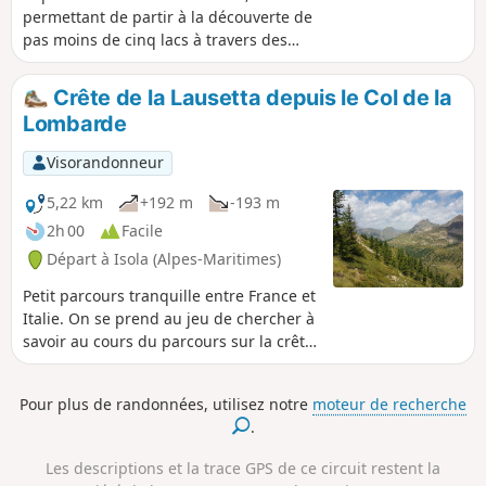
permettant de partir à la découverte de
pas moins de cinq lacs à travers des
paysages grandioses au pied du mont
Malinvern. Elle se situe entièrement en
Crête de la Lausetta depuis le Col de la
territoire italien, proche d'Isola 2000, au
Lombarde
départ de la route du Col de la
Lombarde versant Vinadio.Outre les lacs
Visorandonneur
rencontrés, la randonnée permet
d'admirer des superbes points de vue
5,22 km
+192 m
-193 m
sur les sommets dominant le vallon de
2h 00
Facile
Rio Freddo, au pied du Malinvern,
Départ à Isola (Alpes-Maritimes)
omniprésent lors de la première partie
du circuit.
Petit parcours tranquille entre France et
Italie. On se prend au jeu de chercher à
savoir au cours du parcours sur la crête,
dans quel pays on se trouve. Je n'ai
jamais passé la frontière autant de fois
Pour plus de randonnées, utilisez notre
moteur de recherche
en si peu de temps... Et on admire la
.
vue sur les deux vallées en contre-bas.
Les descriptions et la trace GPS de ce circuit restent la