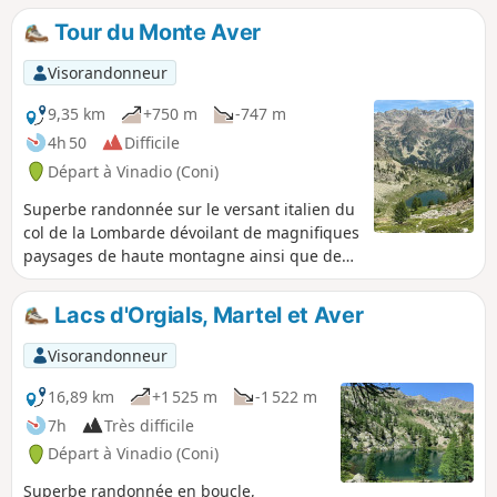
total) sur les trois premiers kilomètres de marche, jusqu'à la
Tour du Monte Aver
chapelle.
Visorandonneur
9,35 km
+750 m
-747 m
4h 50
Difficile
Départ à Vinadio (Coni)
Superbe randonnée sur le versant italien du
col de la Lombarde dévoilant de magnifiques
paysages de haute montagne ainsi que de
superbes lacs aux eaux émeraude. Faune
(bouquetins, chamois, marmottes) et flore
Lacs d'Orgials, Martel et Aver
abondantes.Attention, la montée au col
d'Aver comporte des passages exposés et
Visorandonneur
vertigineux. C'est pourquoi je l'ai classée
comme difficile même si il n'y a pas de réel
16,89 km
+1 525 m
-1 522 m
danger.Cette randonnée est donc
7h
Très difficile
déconseillée avec des enfants et des
Départ à Vinadio (Coni)
personnes sujettes au vertige.
Superbe randonnée en boucle,