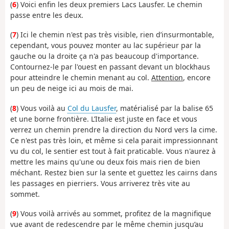
(
6
) Voici enfin les deux premiers Lacs Lausfer. Le chemin
passe entre les deux.
(
7
) Ici le chemin n'est pas très visible, rien d’insurmontable,
cependant, vous pouvez monter au lac supérieur par la
gauche ou la droite ça n'a pas beaucoup d'importance.
Contournez-le par l'ouest en passant devant un blockhaus
pour atteindre le chemin menant au col.
Attention
, encore
un peu de neige ici au mois de mai.
(
8
) Vous voilà au
Col du Lausfer
, matérialisé par la balise 65
et une borne frontière. L’Italie est juste en face et vous
verrez un chemin prendre la direction du Nord vers la cime.
Ce n'est pas très loin, et même si cela parait impressionnant
vu du col, le sentier est tout à fait praticable. Vous n'aurez à
mettre les mains qu'une ou deux fois mais rien de bien
méchant. Restez bien sur la sente et guettez les cairns dans
les passages en pierriers. Vous arriverez très vite au
sommet.
(
9
) Vous voilà arrivés au sommet, profitez de la magnifique
vue avant de redescendre par le même chemin jusqu’au