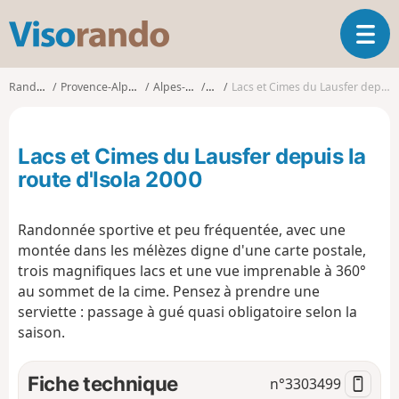
V
O
i
u
s
v
o
Randonnées
Provence-Alpes-Côte d'Azur
Alpes-Maritimes
Isola
Lacs et Cimes du Lausfer depuis la route d'Isola 2000
r
r
i
a
r
n
Lacs et Cimes du Lausfer depuis la
l
d
a
route d'Isola 2000
o
n
a
Randonnée sportive et peu fréquentée, avec une
v
i
montée dans les mélèzes digne d'une carte postale,
g
trois magnifiques lacs et une vue imprenable à 360°
a
au sommet de la cime. Pensez à prendre une
t
serviette : passage à gué quasi obligatoire selon la
i
saison.
o
n
Fiche technique
n°
3303499