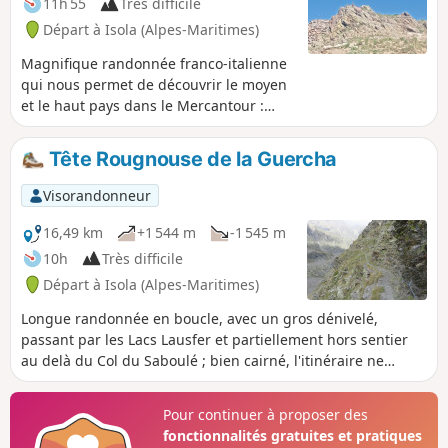
11h 55
Très difficile
Départ à Isola (Alpes-Maritimes)
Magnifique randonnée franco-italienne
qui nous permet de découvrir le moyen
et le haut pays dans le Mercantour :
pâturages, ongulés, lacs et vues
panoramiques. Cette randonnée avec
Tête Rougnouse de la Guercha
un fort dénivelé présente un passage
exposé au vide entre le Pas du Bœuf et
Visorandonneur
le Col de la Guercha : à déconseiller à
toute personne ayant le vertige ou le
16,49 km
+1 544 m
-1 545 m
pied pas sûr en montagne.
10h
Très difficile
Départ à Isola (Alpes-Maritimes)
Longue randonnée en boucle, avec un gros dénivelé,
passant par les Lacs Lausfer et partiellement hors sentier
au delà du Col du Saboulé ; bien cairné, l'itinéraire ne
présente pas de difficulté de navigation ; mais des
passages sont exposés au vide entre l'antécime et la Cime
Pour continuer à proposer des
de la Guercha, ainsi que le sentier étroit au delà du Pas du
fonctionnalités gratuites et pratiques
Bœuf. À déconseiller à celles et ceux qui craignent le