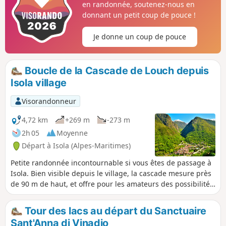
en randonnée, soutenez-nous en
vertige.
donnant un petit coup de pouce !
Je donne un coup de pouce
Boucle de la Cascade de Louch depuis
Isola village
Visorandonneur
4,72 km
+269 m
-273 m
2h 05
Moyenne
Départ à Isola (Alpes-Maritimes)
Petite randonnée incontournable si vous êtes de passage à
Isola. Bien visible depuis le village, la cascade mesure près
de 90 m de haut, et offre pour les amateurs des possibilités
de sortie en canyoning. Le chemin est bien indiqué et
correctement aménagé.
Tour des lacs au départ du Sanctuaire
Sant'Anna di Vinadio