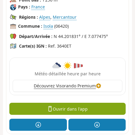
Pays :
France
Régions :
Alpes
,
Mercantour
Commune :
Isola
(06420)
Départ/Arrivée :
N 44.201831° / E 7.077475°
Carte(s) IGN :
Ref. 3640ET
Météo détaillée heure par heure
Découvrez Visorando Premium
Ouvrir dans l'app